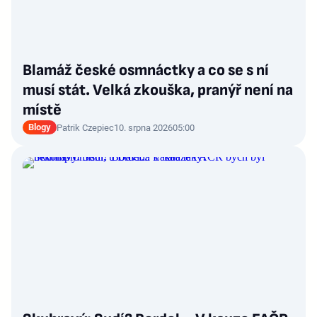
Blamáž české osmnáctky a co se s ní
musí stát. Velká zkouška, pranýř není na
místě
Blogy
Patrik Czepiec
10. srpna 2026
05:00