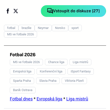
Vstoupit do diskuze (27)
fotbal
brazílie
Neymar
Norsko
sport
MS ve fotbale 2026
Fotbal 2026
MS ve fotbale 2026
Chance liga
Liga mistrů
Evropská liga
Konferenční liga
iSport Fantasy
Sparta Praha
Slavia Praha
Viktoria Plzeň
Baník Ostrava
Fotbal dnes
*
Evropská liga
*
Liga mistrů