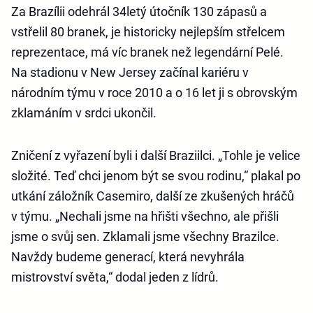
Za Brazílii odehrál 34letý útočník 130 zápasů a
vstřelil 80 branek, je historicky nejlepším střelcem
reprezentace, má víc branek než legendární Pelé.
Na stadionu v New Jersey začínal kariéru v
národním týmu v roce 2010 a o 16 let ji s obrovským
zklamáním v srdci ukončil.
Zničení z vyřazení byli i další Braziilci. „Tohle je velice
složité. Teď chci jenom být se svou rodinu,“ plakal po
utkání záložník Casemiro, další ze zkušených hráčů
v týmu. „Nechali jsme na hřišti všechno, ale přišli
jsme o svůj sen. Zklamali jsme všechny Brazilce.
Navždy budeme generací, která nevyhrála
mistrovství světa,“ dodal jeden z lídrů.