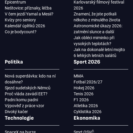
Epicentrum
Karlovarský filmový festival
Neštovice: příznaky, léčba
2026
V čem jezdí Yamal a Mesii?
Znamení, že jste potkali
Kvízy pro seniory
někoho z minulého života
Kalendář úplňků 2026
Astronomické úkazy 2026:
Co je bodycount?
zatmění slunce a další
Jak obléci miminko při
vysokých teplotách?
Jak na dokonalé letní mojito
6 lehkých letních salátů
Politika
Sport 2026
Nová superdávka: kdo na ní
MMA
dosáhne?
Fotbal 2026/27
Sjezd sudetských Němců
Hokej 2026
Proč vláda zavádí EET?
Tenis 2026
Padni komu padni
F1 2026
Výpověď z práce vzor
Atletika 2026
Divoký kačer
Cyklistika 2026
Technologie
Ekonomika
SpaceX na burze
Smrt OSVČ