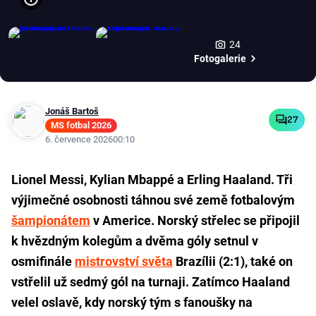
24
Fotogalerie
Jonáš Bartoš
27
MS fotbal 2026
6. července 2026
00:10
Lionel Messi, Kylian Mbappé a Erling Haaland. Tři
výjimečné osobnosti táhnou své země fotbalovým
šampionátem
v Americe. Norský střelec se připojil
k hvězdným kolegům a dvěma góly setnul v
osmifinále
mistrovství světa
Brazílii (2:1), také on
vstřelil už sedmý gól na turnaji. Zatímco Haaland
velel oslavě, kdy norský tým s fanoušky na