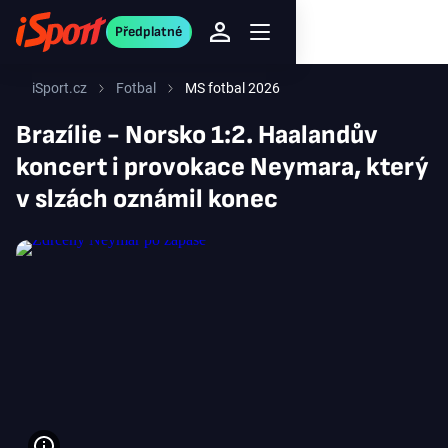
Předplatné
iSport.cz
Fotbal
MS fotbal 2026
Brazílie - Norsko 1:2. Haalandův
koncert i provokace Neymara, který
v slzách oznámil konec