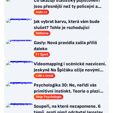
Co ukazují statistiky pojišťoven?
Jsou přesnější než ty policejní a
veřejně dostupné!
Auto.cz
Jak vybrat barvu, která vám bude
slušet? Tohle je rozhodující
Reklama
Gasly: Nová pravidla zašla příliš
daleko
F1 Sport
Videomapping i scénické nasvícení.
Jeskyně Na Špičáku ožije novými
technologiemi
Lidé a země
Psychologika 30: Ne, neřídí vás
primitivní instinkt. Teorie o plazím
mozku jen dokonalá výmluva
Moje Psychologie
Soupeři, na které nezapomene. 6
týmů, proti nimž odchytal Jaroslav