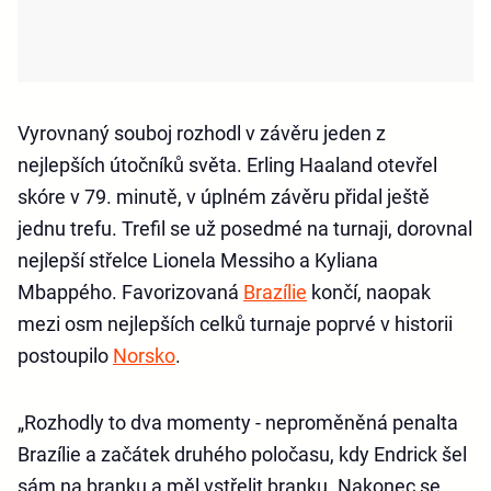
Vyrovnaný souboj rozhodl v závěru jeden z
nejlepších útočníků světa. Erling Haaland otevřel
skóre v 79. minutě, v úplném závěru přidal ještě
jednu trefu. Trefil se už posedmé na turnaji, dorovnal
nejlepší střelce Lionela Messiho a Kyliana
Mbappého. Favorizovaná
Brazílie
končí, naopak
mezi osm nejlepších celků turnaje poprvé v historii
postoupilo
Norsko
.
„Rozhodly to dva momenty - neproměněná penalta
Brazílie a začátek druhého poločasu, kdy Endrick šel
sám na branku a měl vstřelit branku. Nakonec se