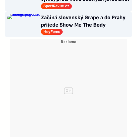
Drobný nejvíc zápasů v kariéře
SportRevue.cz
Začíná slovenský Grape a do Prahy
přijede Show Me The Body
HeyFomo