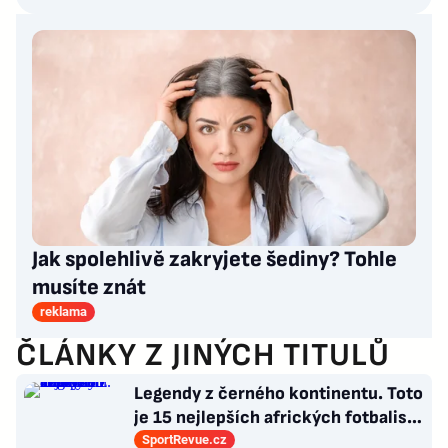
Jak spolehlivě zakryjete šediny? Tohle
musíte znát
reklama
ČLÁNKY Z JINÝCH TITULŮ
Legendy z černého kontinentu. Toto
je 15 nejlepších afrických fotbalistů
všech dob
SportRevue.cz