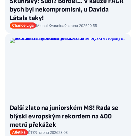
Skuhravý: Sudí? Bordel... V kauze FAČR
bych byl nekompromisní, u Davida
Látala taky!
Chance Liga
Michal Kvasnica
9. srpna 2026
20:55
Další zlato na juniorském MS! Rada se
blýskl evropským rekordem na 400
metrů překážek
Atletika
ČTK
9. srpna 2026
23:03