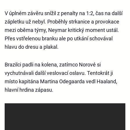
V úplném závěru snížil z penalty na 1:2, čas na další
zápletku už nebyl. Proběhly strkanice a provokace
mezi oběma týmy, Neymar kritický moment ustál.
Přes vstřelenou branku ale po utkání schovával
hlavu do dresu a plakal.
Brazilci padli na kolena, zatímco Norové si
vychutnávali další veslovací oslavu. Tentokrát ji
místo kapitána Martina Odegaarda vedl Haaland,
hlavní hrdina zápasu.