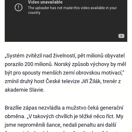
„Systém zvítězil nad živelností, pět milionů obyvatel
porazilo 200 milionů. Norský způsob výchovy by měl
být pro spousty menších zemí obrovskou motivací,“
zmínil druhý host České televize Jiří Žilák, trenér z
akademie Slavie.
Brazílie zápas nezvládla a mužstvo čeká generační
obměna. „V takových chvílích je těžké něco říct. My
jsme neproměnili šance, nedali penaltu ani další