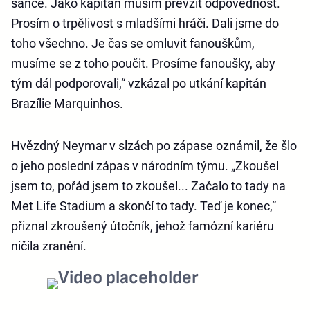
šance. Jako kapitán musím převzít odpovědnost.
Prosím o trpělivost s mladšími hráči. Dali jsme do
toho všechno. Je čas se omluvit fanouškům,
musíme se z toho poučit. Prosíme fanoušky, aby
tým dál podporovali,“ vzkázal po utkání kapitán
Brazílie Marquinhos.
Hvězdný Neymar v slzách po zápase oznámil, že šlo
o jeho poslední zápas v národním týmu. „Zkoušel
jsem to, pořád jsem to zkoušel... Začalo to tady na
Met Life Stadium a skončí to tady. Teď je konec,“
přiznal zkroušený útočník, jehož famózní kariéru
ničila zranění.