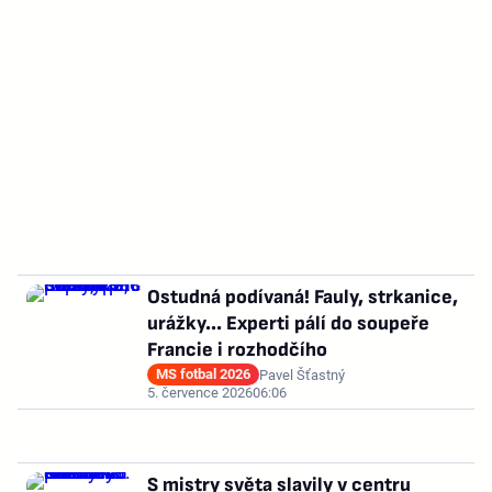
Ostudná podívaná! Fauly, strkanice,
urážky... Experti pálí do soupeře
Francie i rozhodčího
MS fotbal 2026
Pavel Šťastný
5. července 2026
06:06
S mistry světa slavily v centru