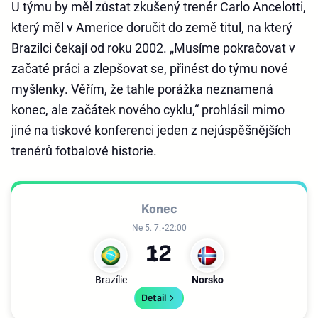
U týmu by měl zůstat zkušený trenér Carlo Ancelotti,
který měl v Americe doručit do země titul, na který
Brazilci čekají od roku 2002. „Musíme pokračovat v
začaté práci a zlepšovat se, přinést do týmu nové
myšlenky. Věřím, že tahle porážka neznamená
konec, ale začátek nového cyklu,“ prohlásil mimo
jiné na tiskové konferenci jeden z nejúspěšnějších
trenérů fotbalové historie.
Konec
Ne 5. 7.
22:00
1
2
Brazílie
Norsko
Detail