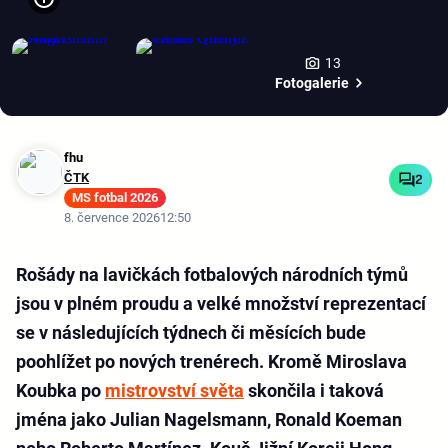
13
Fotogalerie
fhu
ČTK
2
MS fotbal 2026
8. července 2026
12:50
Rošády na lavičkách fotbalových národních týmů
jsou v plném proudu a velké množství reprezentací
se v následujících týdnech či měsících bude
poohlížet po nových trenérech. Kromě Miroslava
Koubka po
mistrovství světa
skončila i taková
jména jako Julian Nagelsmann, Ronald Koeman