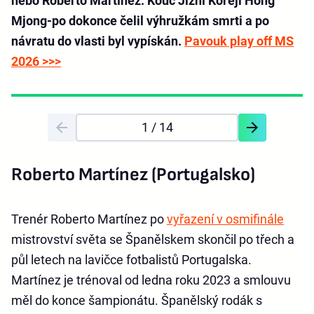
nebo Roberto Martínez. Kouč Jižní Koreji Hong
Mjong-po dokonce čelil výhružkám smrti a po
návratu do vlasti byl vypískán.
Pavouk play off MS
2026 >>>
1
/ 14
Roberto Martínez (Portugalsko)
Trenér Roberto Martínez po
vyřazení v osmifinále
mistrovství světa se Španělskem skončil po třech a
půl letech na lavičce fotbalistů Portugalska.
Martínez je trénoval od ledna roku 2023 a smlouvu
měl do konce šampionátu. Španělský rodák s