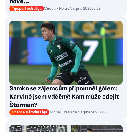
nové…
Tipsport extraliga
Miroslav Horák
7. srpna 2026
20:23
Samko se zájemcům připomněl gólem:
Karviné jsem vděčný! Kam může odejít
Štorman?
Chance Národní Liga
Michal Kvasnica
7. srpna 2026
21:36