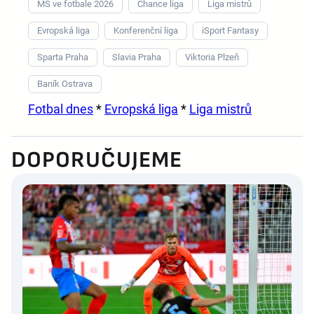
MS ve fotbale 2026
Chance liga
Liga mistrů
Evropská liga
Konferenční liga
iSport Fantasy
Sparta Praha
Slavia Praha
Viktoria Plzeň
Baník Ostrava
Fotbal dnes
*
Evropská liga
*
Liga mistrů
DOPORUČUJEME