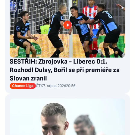
SESTŘIH: Zbrojovka - Liberec 0:1.
Rozhodl Dulay, Bořil se při premiéře za
Slovan zranil
Chance Liga
ČTK
7. srpna 2026
20:56