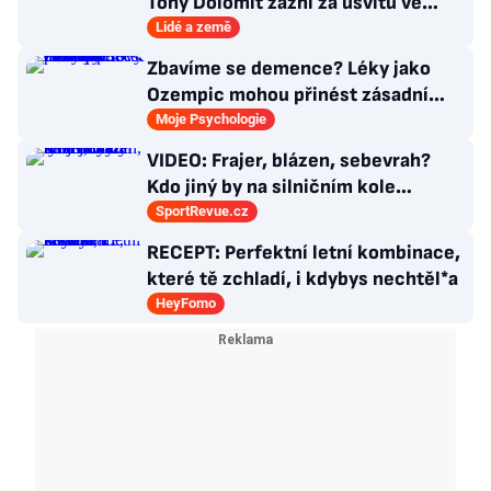
Tóny Dolomit zazní za úsvitu ve
3000 metrech
Lidé a země
Zbavíme se demence? Léky jako
Ozempic mohou přinést zásadní
průlom v léčbě Alzheimerovy
Moje Psychologie
choroby
VIDEO: Frajer, blázen, sebevrah?
Kdo jiný by na silničním kole
dokázal tyhle triky?
SportRevue.cz
RECEPT: Perfektní letní kombinace,
které tě zchladí, i kdybys nechtěl*a
HeyFomo