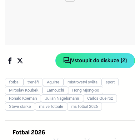
Vstoupit do diskuze (2)
fotbal
trenéři
Aguirre
mistrovství světa
sport
Miroslav Koubek
Lamouchi
Hong Mjong-po
Ronald Koeman
Julian Nagelsmann
Carlos Queiroz
Steve clarke
ms ve fotbale
ms fotbal 2026
Fotbal 2026