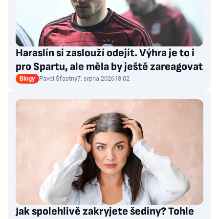
Haraslín si zaslouží odejít. Výhra je to i
pro Spartu, ale měla by ještě zareagovat
Blogy
Pavel Šťastný
7. srpna 2026
18:02
Jak spolehlivě zakryjete šediny? Tohle