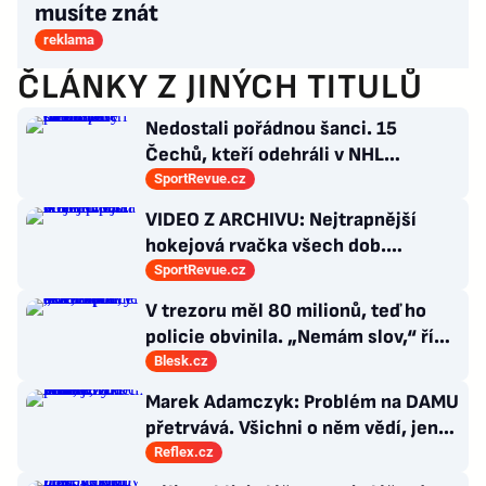
musíte znát
reklama
ČLÁNKY Z JINÝCH TITULŮ
Nedostali pořádnou šanci. 15
Čechů, kteří odehráli v NHL
maximálně dva zápasy
SportRevue.cz
VIDEO Z ARCHIVU: Nejtrapnější
hokejová rvačka všech dob.
Nepadla v ní ani rána
SportRevue.cz
V trezoru měl 80 milionů, teď ho
policie obvinila. „Nemám slov,“ říká
exšéf Správy železnic
Blesk.cz
Marek Adamczyk: Problém na DAMU
přetrvává. Všichni o něm vědí, jen
moc nevědí, co s ním
Reflex.cz