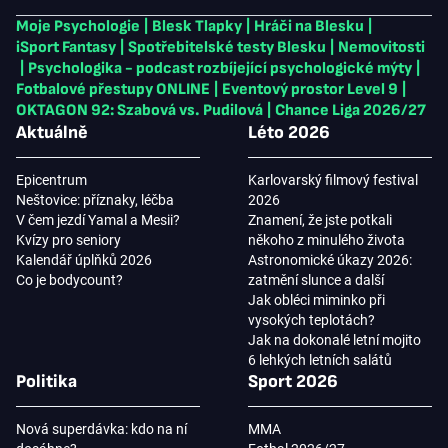
Moje Psychologie
|
Blesk Tlapky
|
Hráči na Blesku
|
iSport Fantasy
|
Spotřebitelské testy Blesku
|
Nemovitosti
|
Psychologika - podcast rozbíjející psychologické mýty
|
Fotbalové přestupy ONLINE
|
Eventový prostor Level 9
|
OKTAGON 92: Szabová vs. Pudilová
|
Chance Liga 2026/27
Aktuálně
Léto 2026
Epicentrum
Karlovarský filmový festival
Neštovice: příznaky, léčba
2026
V čem jezdí Yamal a Mesii?
Znamení, že jste potkali
Kvízy pro seniory
někoho z minulého života
Kalendář úplňků 2026
Astronomické úkazy 2026:
Co je bodycount?
zatmění slunce a další
Jak obléci miminko při
vysokých teplotách?
Jak na dokonalé letní mojito
6 lehkých letních salátů
Politika
Sport 2026
Nová superdávka: kdo na ní
MMA