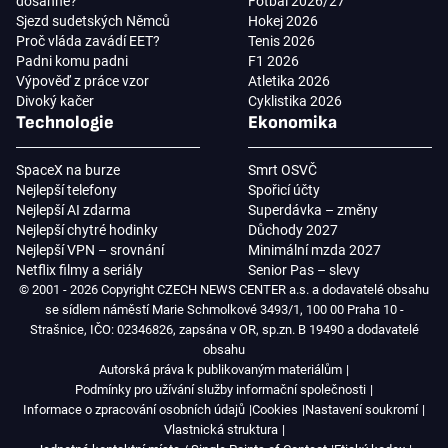
dosáhne?
Fotbal 2026/27
Sjezd sudetských Němců
Hokej 2026
Proč vláda zavádí EET?
Tenis 2026
Padni komu padni
F1 2026
Výpověď z práce vzor
Atletika 2026
Divoký kačer
Cyklistika 2026
Technologie
Ekonomika
SpaceX na burze
Smrt OSVČ
Nejlepší telefony
Spořicí účty
Nejlepší AI zdarma
Superdávka – změny
Nejlepší chytré hodinky
Důchody 2027
Nejlepší VPN – srovnání
Minimální mzda 2027
Netflix filmy a seriály
Senior Pas – slevy
© 2001 - 2026 Copyright CZECH NEWS CENTER a.s. a dodavatelé obsahu
se sídlem náměstí Marie Schmolkové 3493/1, 100 00 Praha 10 -
Strašnice, IČO: 02346826, zapsána v OR, sp.zn. B 19490 a dodavatelé
obsahu
Autorská práva k publikovaným materiálům
Podmínky pro užívání služby informační společnosti
Informace o zpracování osobních údajů
Cookies
Nastavení soukromí
Vlastnická struktura