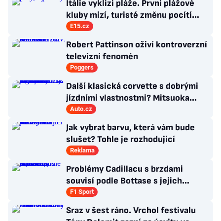
Itálie vyklízí pláže. První plážové
kluby mizí, turisté změnu pocítí
brzy
E15.cz
Robert Pattinson oživí kontroverzní
televizní fenomén
Poggers
Další klasická corvette s dobrými
jízdními vlastnostmi? Mitsuoka
znovu využije legendární MX-5
Auto.cz
Jak vybrat barvu, která vám bude
slušet? Tohle je rozhodující
Reklama
Problémy Cadillacu s brzdami
souvisí podle Bottase s jejich
chlazením
F1 Sport
Sraz v šest ráno. Vrchol festivalu