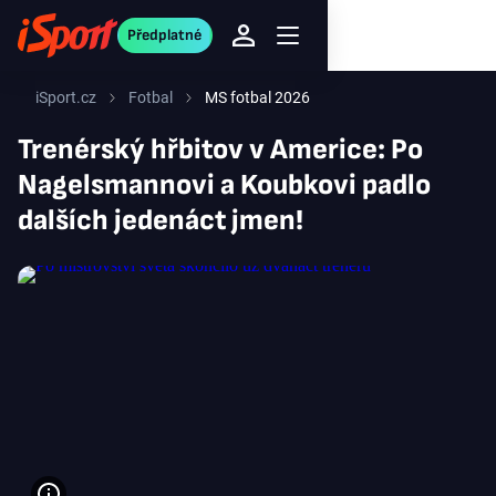
Předplatné
iSport.cz
Fotbal
MS fotbal 2026
Trenérský hřbitov v Americe: Po
Nagelsmannovi a Koubkovi padlo
dalších jedenáct jmen!