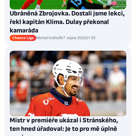
Ubráněná Zbrojovka. Dostali jsme lekci,
řekl kapitán Klíma. Dulay překonal
kamaráda
Chance Liga
Michal Koštuřík
7. srpna 2026
21:55
Mistr v premiéře ukázal i Stránského,
ten hned úřadoval: Je to pro mě úplně