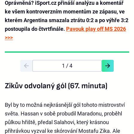
Oprávněná? iSport.cz přináší analýzu a komentář
ke všem kontroverzním momentům ze zápasu, ve
kterém Argentina smazala ztrátu 0:2 a po výhře 3:2
postoupila do čtvrtfinále.
Pavouk play off MS 2026
>>>
1
/ 4
Zikův odvolaný gól (67. minuta)
Byl by to možná nejkrásnější gól tohoto mistrovství
světa. Hassan v sobě probudil Maradonu, proběhl
půlkou hřiště, předal Salahovi, který krásnou
přihrávkou vyzval ke skórování Mostafu Zika. Ale