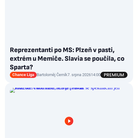
Reprezentanti po MS: Plzeň v pasti,
extrém u Memiče. Slavia se poučila, co
Sparta?
Chance Liga
Bartoloměj Černík
7. srpna 2026
14:00