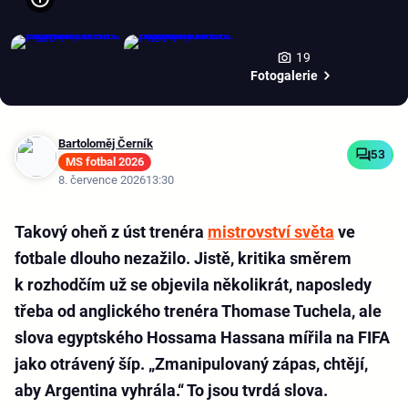
19
Fotogalerie
Bartoloměj Černík
53
MS fotbal 2026
8. července 2026
13:30
Takový oheň z úst trenéra
mistrovství světa
ve
fotbale dlouho nezažilo. Jistě, kritika směrem
k rozhodčím už se objevila několikrát, naposledy
třeba od anglického trenéra Thomase Tuchela, ale
slova egyptského Hossama Hassana mířila na FIFA
jako otrávený šíp. „Zmanipulovaný zápas, chtějí,
aby Argentina vyhrála.“ To jsou tvrdá slova.