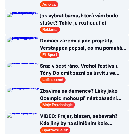
francouzsku
Auto.cz
Jak vybrat barvu, která vám bude
slušet? Tohle je rozhodující
Reklama
Domácí zázemí a jiné projekty.
Verstappen popsal, co mu pomáhá
se soustředit na závodění
F1 Sport
Sraz v šest ráno. Vrchol festivalu
Tóny Dolomit zazní za úsvitu ve
3000 metrech
Lidé a země
Zbavíme se demence? Léky jako
Ozempic mohou přinést zásadní
průlom v léčbě Alzheimerovy
Moje Psychologie
choroby
VIDEO: Frajer, blázen, sebevrah?
Kdo jiný by na silničním kole
dokázal tyhle triky?
SportRevue.cz