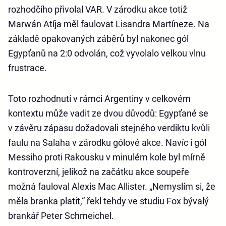
rozhodčího přivolal VAR. V zárodku akce totiž
Marwán Atíja měl faulovat Lisandra Martíneze. Na
základě opakovaných záběrů byl nakonec gól
Egypťanů na 2:0 odvolán, což vyvolalo velkou vlnu
frustrace.
Toto rozhodnutí v rámci Argentiny v celkovém
kontextu může vadit ze dvou důvodů: Egypťané se
v závěru zápasu dožadovali stejného verdiktu kvůli
faulu na Salaha v zárodku gólové akce. Navíc i gól
Messiho proti Rakousku v minulém kole byl mírně
kontroverzní, jelikož na začátku akce soupeře
možná fauloval Alexis Mac Allister. „Nemyslím si, že
měla branka platit,“ řekl tehdy ve studiu Fox bývalý
brankář Peter Schmeichel.