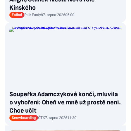
Kinského
Fotbal
Petr Fantyš
7. srpna 2026
05:00
Soupeřka Adamczykové končí, mluvila
o vyhoření: Oheň ve mně už prostě není.
Chce učit
Snowboarding
ČTK
7. srpna 2026
11:30