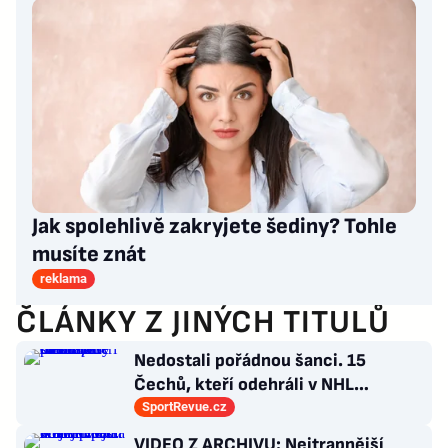
Jak spolehlivě zakryjete šediny? Tohle
musíte znát
reklama
ČLÁNKY Z JINÝCH TITULŮ
Nedostali pořádnou šanci. 15
Čechů, kteří odehráli v NHL
maximálně dva zápasy
SportRevue.cz
VIDEO Z ARCHIVU: Nejtrapnější