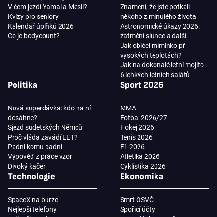
V čem jezdí Yamal a Mesii?
Znamení, že jste potkali
Kvízy pro seniory
někoho z minulého života
Kalendář úplňků 2026
Astronomické úkazy 2026:
Co je bodycount?
zatmění slunce a další
Jak obléci miminko při
vysokých teplotách?
Jak na dokonalé letní mojito
6 lehkých letních salátů
Politika
Sport 2026
Nová superdávka: kdo na ní
MMA
dosáhne?
Fotbal 2026/27
Sjezd sudetských Němců
Hokej 2026
Proč vláda zavádí EET?
Tenis 2026
Padni komu padni
F1 2026
Výpověď z práce vzor
Atletika 2026
Divoký kačer
Cyklistika 2026
Technologie
Ekonomika
SpaceX na burze
Smrt OSVČ
Nejlepší telefony
Spořicí účty