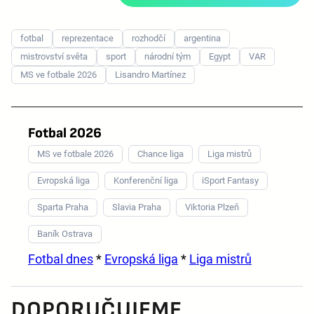
fotbal
reprezentace
rozhodčí
argentina
mistrovství světa
sport
národní tým
Egypt
VAR
MS ve fotbale 2026
Lisandro Martínez
Fotbal 2026
MS ve fotbale 2026
Chance liga
Liga mistrů
Evropská liga
Konferenční liga
iSport Fantasy
Sparta Praha
Slavia Praha
Viktoria Plzeň
Baník Ostrava
Fotbal dnes
*
Evropská liga
*
Liga mistrů
DOPORUČUJEME