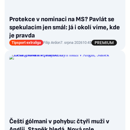
Protekce v nominaci na MS? Pavlát se
spekulacím jen smál: Já i okolí víme, kde
je pravda
Tipsport extraliga
Filip Ardon
7. srpna 2026
10:45
Čeští gólmani v pohybu: čtyři muži v
Anglii, Staněk hledá. Nová role