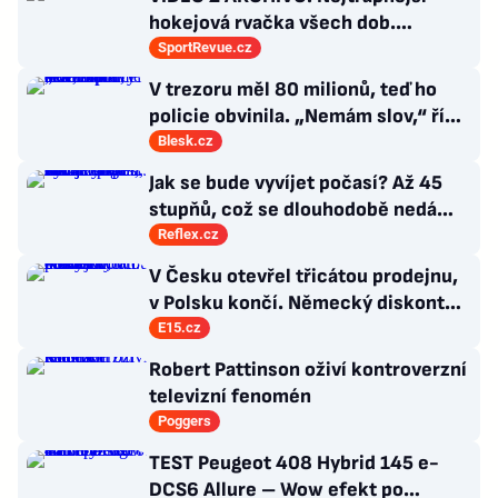
hokejová rvačka všech dob.
Nepadla v ní ani rána
SportRevue.cz
V trezoru měl 80 milionů, teď ho
policie obvinila. „Nemám slov,“ říká
exšéf Správy železnic
Blesk.cz
Jak se bude vyvíjet počasí? Až 45
stupňů, což se dlouhodobě nedá
vydržet, varuje klimatolog Radim
Reflex.cz
Tolasz
V Česku otevřel třicátou prodejnu,
v Polsku končí. Německý diskont
nezvládl obří ztráty
E15.cz
Robert Pattinson oživí kontroverzní
televizní fenomén
Poggers
TEST Peugeot 408 Hybrid 145 e-
DCS6 Allure – Wow efekt po