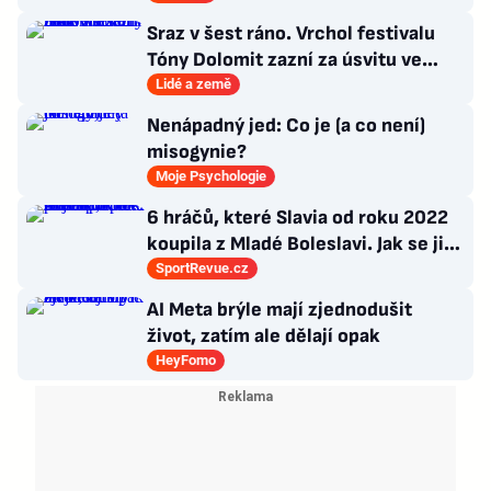
Sraz v šest ráno. Vrchol festivalu
Tóny Dolomit zazní za úsvitu ve
3000 metrech
Lidé a země
Nenápadný jed: Co je (a co není)
misogynie?
Moje Psychologie
6 hráčů, které Slavia od roku 2022
koupila z Mladé Boleslavi. Jak se jim
po přestupu do Edenu vedlo?
SportRevue.cz
AI Meta brýle mají zjednodušit
život, zatím ale dělají opak
HeyFomo