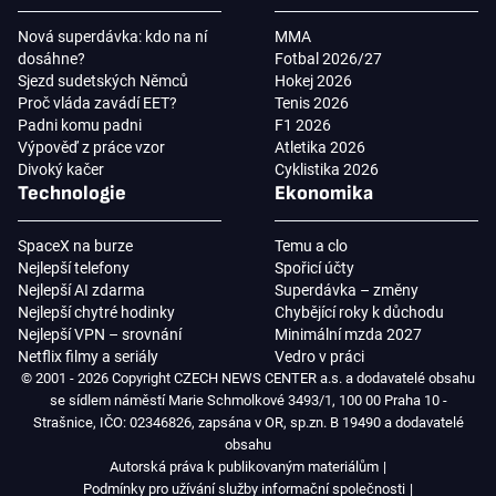
Nová superdávka: kdo na ní
MMA
dosáhne?
Fotbal 2026/27
Sjezd sudetských Němců
Hokej 2026
Proč vláda zavádí EET?
Tenis 2026
Padni komu padni
F1 2026
Výpověď z práce vzor
Atletika 2026
Divoký kačer
Cyklistika 2026
Technologie
Ekonomika
SpaceX na burze
Temu a clo
Nejlepší telefony
Spořicí účty
Nejlepší AI zdarma
Superdávka – změny
Nejlepší chytré hodinky
Chybějící roky k důchodu
Nejlepší VPN – srovnání
Minimální mzda 2027
Netflix filmy a seriály
Vedro v práci
© 2001 - 2026 Copyright CZECH NEWS CENTER a.s. a dodavatelé obsahu
se sídlem náměstí Marie Schmolkové 3493/1, 100 00 Praha 10 -
Strašnice, IČO: 02346826, zapsána v OR, sp.zn. B 19490 a dodavatelé
obsahu
Autorská práva k publikovaným materiálům
Podmínky pro užívání služby informační společnosti