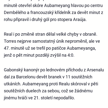
minutě otevřel skóre Aubameyang hlavou po centru
Dembélého a francouzský křídelník za devět minut z
rohu připravil i druhý gól pro stopera Araúja.
Real i po změně stran dělal velké chyby v obraně.
Torres nejprve samostatný únik neproměnil, ale ve
47. minutě už se trefil po patičce Aubameyanga,
jenž o pět minut později zvýšil na 4:0.
Gabonský kanonýr po lednovém příchodu z Arsenalu
dal za Barcelonu devět branek v 11 soutěžních
utkáních. Aubameyang proti Realu skóroval v pěti
soutěžních duelech za sebou, což se žádnému
jinému hráči ve 21. století nepodařilo.