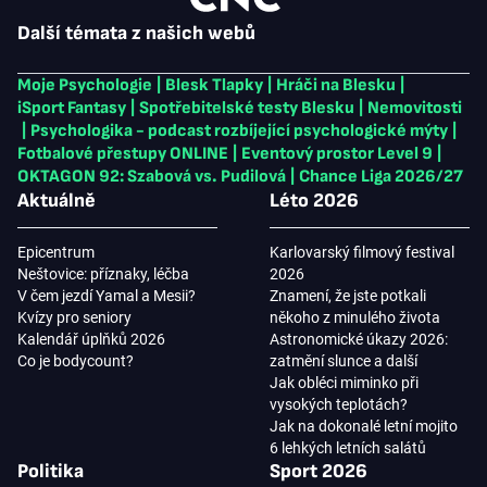
Další témata z našich webů
Moje Psychologie
|
Blesk Tlapky
|
Hráči na Blesku
|
iSport Fantasy
|
Spotřebitelské testy Blesku
|
Nemovitosti
|
Psychologika - podcast rozbíjející psychologické mýty
|
Fotbalové přestupy ONLINE
|
Eventový prostor Level 9
|
OKTAGON 92: Szabová vs. Pudilová
|
Chance Liga 2026/27
Aktuálně
Léto 2026
Epicentrum
Karlovarský filmový festival
Neštovice: příznaky, léčba
2026
V čem jezdí Yamal a Mesii?
Znamení, že jste potkali
Kvízy pro seniory
někoho z minulého života
Kalendář úplňků 2026
Astronomické úkazy 2026:
Co je bodycount?
zatmění slunce a další
Jak obléci miminko při
vysokých teplotách?
Jak na dokonalé letní mojito
6 lehkých letních salátů
Politika
Sport 2026