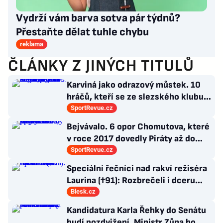
Vydrží vám barva sotva pár týdnů?
Přestaňte dělat tuhle chybu
reklama
ČLÁNKY Z JINÝCH TITULŮ
Karviná jako odrazový můstek. 10
hráčů, kteří se ze slezského klubu
probili k lukrativnímu angažmá
SportRevue.cz
Bejvávalo. 6 opor Chomutova, které
v roce 2017 dovedly Piráty až do
semifinále play-off
SportRevue.cz
Speciální řečníci nad rakví režiséra
Laurina (†91): Rozbrečeli i dceru
Sabinu
Blesk.cz
Kandidatura Karla Řehky do Senátu
budí pozdvižení. Ministr Zůna ho