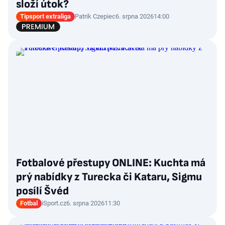
složí útok?
Tipsport extraliga
Patrik Czepiec
6. srpna 2026
14:00
Fotbalové přestupy ONLINE: Kuchta má
prý nabídky z Turecka či Kataru, Sigmu
posílí Švéd
Fotbal
iSport.cz
6. srpna 2026
11:30