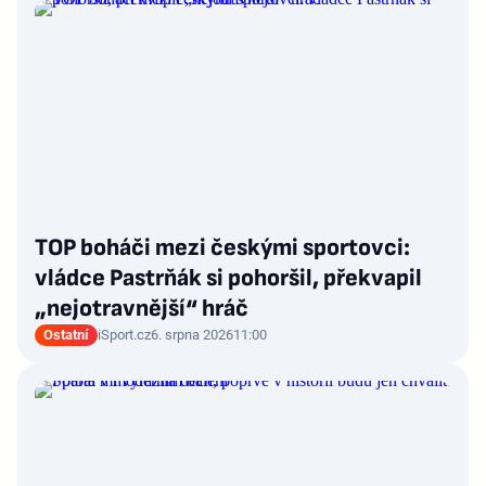
TOP boháči mezi českými sportovci:
vládce Pastrňák si pohoršil, překvapil
„nejotravnější“ hráč
Ostatní
iSport.cz
6. srpna 2026
11:00