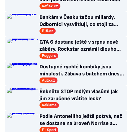
kritizuje, konkurenti haní i chválí
Reflex.cz
Bankám v Česku tečou miliardy.
Odborníci vysvětlují, co stojí za
jejich růstem
E15.cz
GTA 6 dostane ještě v srpnu nové
záběry. Rockstar oznámil dlouho
očekávanou prezentaci
Poggers
Dostupné rychlé kombíky jsou
minulostí. Zábava s batohem dnes
začíná až nad milionem korun
Auto.cz
Řekněte STOP mdlým vlasům! Jak
jim zaručeně vrátíte lesk?
Reklama
Podle Antonelliho ještě potrvá, než
se dostane na úroveň Norrise a
Verstappena
F1 Sport