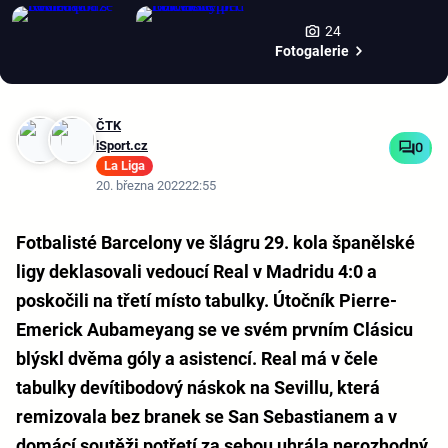
24
Fotogalerie
ČTK
iSport.cz
0
La Liga
20. března 2022
22:55
Fotbalisté Barcelony ve šlágru 29. kola španělské
ligy deklasovali vedoucí Real v Madridu 4:0 a
poskočili na třetí místo tabulky. Útočník Pierre-
Emerick Aubameyang se ve svém prvním Clásicu
blýskl dvěma góly a asistencí. Real má v čele
tabulky devítibodový náskok na Sevillu, která
remizovala bez branek se San Sebastianem a v
domácí soutěži potřetí za sebou uhrála nerozhodný