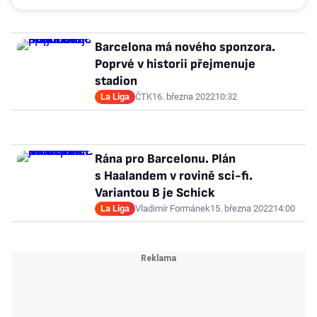
Barcelona má nového sponzora.
Poprvé v historii přejmenuje
stadion
La Liga
ČTK
16. března 2022
10:32
Rána pro Barcelonu. Plán
s Haalandem v rovině sci-fi.
Variantou B je Schick
La Liga
Vladimír Formánek
15. března 2022
14:00