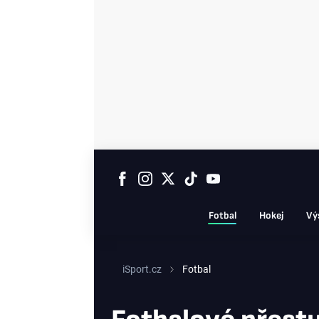
Fotbal
Hokej
Vý
iSport.cz
Fotbal