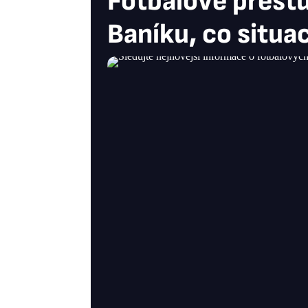
Fotbalové přest
Baníku, co situ