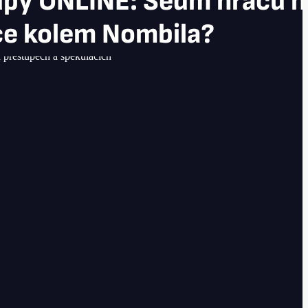
upy ONLINE: Sedm hráčů n
ace kolem Nombila?