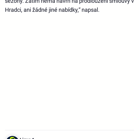
sezony. Zatím nemá návrh na prodloužení smlouvy v
Hradci, ani žádné jiné nabídky,“ napsal.