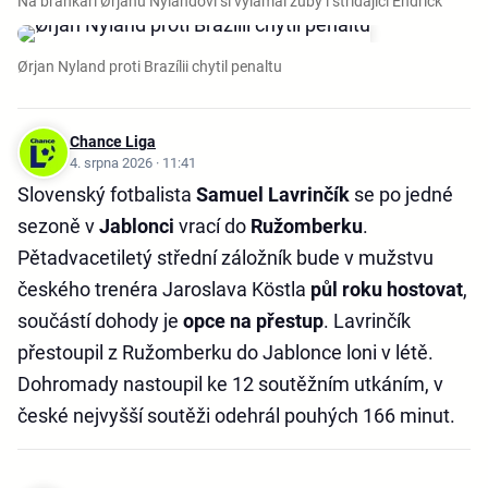
Na brankáři Ørjanu Nylandovi si vylámal zuby i střídající Endrick
Ørjan Nyland proti Brazílii chytil penaltu
Chance Liga
4. srpna 2026 · 11:41
Slovenský fotbalista
Samuel Lavrinčík
se po jedné
sezoně v
Jablonci
vrací do
Ružomberku
.
Pětadvacetiletý střední záložník bude v mužstvu
českého trenéra Jaroslava Köstla
půl roku hostovat
,
součástí dohody je
opce na přestup
. Lavrinčík
přestoupil z Ružomberku do Jablonce loni v létě.
Dohromady nastoupil ke 12 soutěžním utkáním, v
české nejvyšší soutěži odehrál pouhých 166 minut.