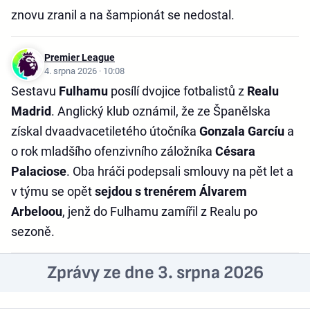
znovu zranil a na šampionát se nedostal.
Premier League
4. srpna 2026 · 10:08
Sestavu
Fulhamu
posílí dvojice fotbalistů z
Realu
Madrid
. Anglický klub oznámil, že ze Španělska
získal dvaadvacetiletého útočníka
Gonzala Garcíu
a
o rok mladšího ofenzivního záložníka
Césara
Palaciose
. Oba hráči podepsali smlouvy na pět let a
v týmu se opět
sejdou s trenérem Álvarem
Arbeloou
, jenž do Fulhamu zamířil z Realu po
sezoně.
Zprávy ze dne 3. srpna 2026