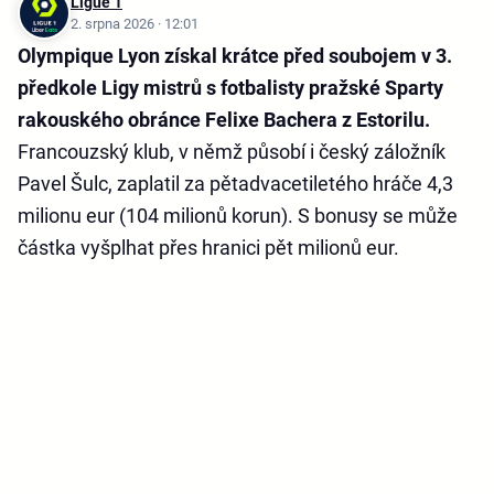
Ligue 1
2. srpna 2026 · 12:01
Olympique Lyon získal krátce před soubojem v 3.
předkole Ligy mistrů s fotbalisty pražské Sparty
rakouského obránce Felixe Bachera z Estorilu.
Francouzský klub, v němž působí i český záložník
Pavel Šulc, zaplatil za pětadvacetiletého hráče 4,3
milionu eur (104 milionů korun). S bonusy se může
částka vyšplhat přes hranici pět milionů eur.