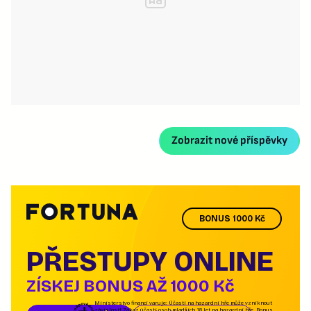
Zobrazit nové příspěvky
BONUS 1000 Kč
PŘESTUPY ONLINE
ZÍSKEJ BONUS AŽ 1000 Kč
Ministerstvo financí varuje: Účastí na hazardní hře může vzniknout
závislost! Zákaz účasti osob mladších 18 let na hazardní hře. Bonus