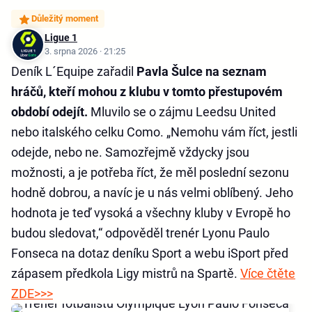
Důležitý moment
Ligue 1
3. srpna 2026 · 21:25
Deník L´Equipe zařadil
Pavla Šulce na seznam
hráčů, kteří mohou z klubu v tomto přestupovém
období odejít.
Mluvilo se o zájmu Leedsu United
nebo italského celku Como. „Nemohu vám říct, jestli
odejde, nebo ne. Samozřejmě vždycky jsou
možnosti, a je potřeba říct, že měl poslední sezonu
hodně dobrou, a navíc je u nás velmi oblíbený. Jeho
hodnota je teď vysoká a všechny kluby v Evropě ho
budou sledovat,“ odpověděl trenér Lyonu Paulo
Fonseca na dotaz deníku Sport a webu iSport před
zápasem předkola Ligy mistrů na Spartě.
Více čtěte
ZDE>>>