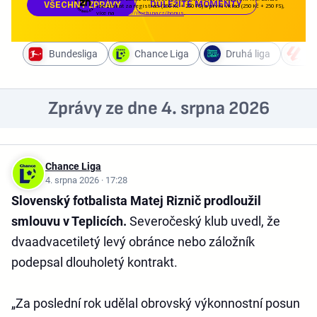
DŮLEŽITÉ MOMENTY
VŠECHNY ZPRÁVY
lze získat za registraci (250 Kč + 250 FS) a první vklad (250 Kč + 250 FS),
více na
https://ifortuna.cz/bonus
.
Bundesliga
Chance Liga
Druhá liga
La
Zprávy ze dne 4. srpna 2026
Chance Liga
4. srpna 2026 · 17:28
Slovenský fotbalista Matej Riznič prodloužil
smlouvu v Teplicích.
Severočeský klub uvedl, že
dvaadvacetiletý levý obránce nebo záložník
podepsal dlouholetý kontrakt.
„Za poslední rok udělal obrovský výkonnostní posun