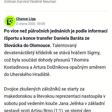
Gólman Karviné Vladimír Neuman
Chance Liga
2. srpna 2026 · 00:00
Po více než půlročních jednáních je podle informací
iSportu u konce transfer Daniela Baráta ze
Slovácka do Olomouce.
Talentovaný
devatenáctiletý křídelník se stává hráčem Sigmy,
což byla součást dohody přesunů Tihomira
Kostadinova a Artura Dolžnikova opačným směrem
do Uherského Hradiště.
Dvojice zkušených záložníků se starty za
makedonskou a litevskou reprezentaci nastoupila v
sobotu pod vedením kouče Jana Jelínka v základní
sestavě proti Artisu Brno (1:1), ve stejný den