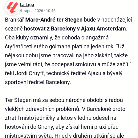
La Liga
4. srpna 2026 · 10:46
Brankář
Marc-André ter Stegen
bude v nadcházející
sezoně
hostovat z Barcelony v Ajaxu Amsterdam
.
Oba kluby oznámily, že dohoda o angažmá
čtyřiatřicetiletého gólmana platí na jeden rok. "Už
nějakou dobu jsme pracovali na jeho získání, takže
jsme velmi rádi, že podepsal smlouvu a může začít,"
řekl Jordi Cruyff, technický ředitel Ajaxu a bývalý
sportovní ředitel Barcelony.
Ter Stegen má za sebou náročné období s řadou
vleklých zdravotních problémů. V Barceloně proto
ztratil místo jedničky a letos v lednu odešel na
hostování do Girony, aby získal herní praxi před
mistrovstvím světa. Hned v druhém utkání se ale