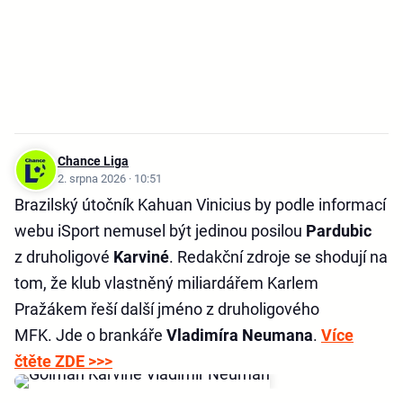
Chance Liga
2. srpna 2026 · 10:51
Brazilský útočník Kahuan Vinicius by podle informací
webu iSport nemusel být jedinou posilou
Pardubic
z druholigové
Karviné
. Redakční zdroje se shodují na
tom, že klub vlastněný miliardářem Karlem
Pražákem řeší další jméno z druholigového
MFK. Jde o brankáře
Vladimíra Neumana
.
Více
čtěte ZDE >>>