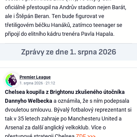
oficiálně přestoupil na Andrův stadion nejen Barát,
ale i Štěpán Beran. Ten bude figurovat ve
třetiligovém béčku Hanáků, zatímco teenager se
připojí do elitního kádru trenéra Pavla Hapala.
Zprávy ze dne 1. srpna 2026
Premier League
1. srpna 2026 · 21:12
Chelsea koupila z Brightonu zkušeného útočníka
Dannyho Welbecka
a oznámila, že s ním podepsala
dvouletou smlouvu. Bývalý fotbalový reprezentant si
tak v 35 letech zahraje po Manchesteru United a
Arsenal za další anglický velkoklub. Více o
přestupové strategii Chelsea
ZDE >>>