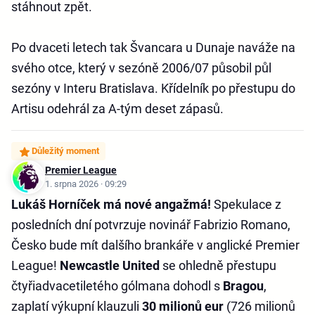
stáhnout zpět.
Po dvaceti letech tak Švancara u Dunaje naváže na
svého otce, který v sezóně 2006/07 působil půl
sezóny v Interu Bratislava. Křídelník po přestupu do
Artisu odehrál za A-tým deset zápasů.
Důležitý moment
Premier League
1. srpna 2026 · 09:29
Lukáš Horníček má nové angažmá!
Spekulace z
posledních dní potvrzuje novinář Fabrizio Romano,
Česko bude mít dalšího brankáře v anglické Premier
League!
Newcastle United
se ohledně přestupu
čtyřiadvacetiletého gólmana dohodl s
Bragou
,
zaplatí výkupní klauzuli
30 milionů eur
(726 milionů