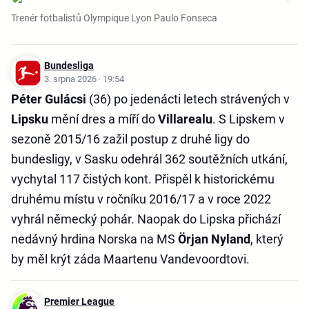
Trenér fotbalistů Olympique Lyon Paulo Fonseca
Bundesliga
3. srpna 2026 · 19:54
Péter Gulácsi
(36) po jedenácti letech strávených v
Lipsku
mění dres a míří do
Villarealu
. S Lipskem v
sezoně 2015/16 zažil postup z druhé ligy do
bundesligy, v Sasku odehrál 362 soutěžních utkání,
vychytal 117 čistých kont. Přispěl k historickému
druhému místu v ročníku 2016/17 a v roce 2022
vyhrál německý pohár. Naopak do Lipska přichází
nedávný hrdina Norska na MS
Örjan Nyland
, který
by měl krýt záda Maartenu Vandevoordtovi.
Premier League