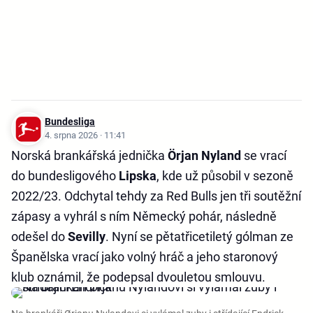
Bundesliga
4. srpna 2026 · 11:41
Norská brankářská jednička
Örjan Nyland
se vrací
do bundesligového
Lipska
, kde už působil v sezoně
2022/23. Odchytal tehdy za Red Bulls jen tři soutěžní
zápasy a vyhrál s ním Německý pohár, následně
odešel do
Sevilly
. Nyní se pětatřicetiletý gólman ze
Španělska vrací jako volný hráč a jeho staronový
klub oznámil, že podepsal dvouletou smlouvu.