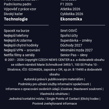
Padni komu padni
F1 2026
Výpověď z práce vzor
Atletika 2026
Divoký kačer
Cyklistika 2026
Technologie
Ekonomika
SpaceX na burze
Smrt OSVČ
Nejlepší telefony
Spořicí účty
Nejlepší AI zdarma
Superdávka – změny
Nejlepší chytré hodinky
Důchody 2027
Nejlepší VPN – srovnání
Minimální mzda 2027
Netflix filmy a seriály
Senior Pas – slevy
© 2001 - 2026 Copyright CZECH NEWS CENTER a.s. a dodavatelé obsahu
se sídlem náměstí Marie Schmolkové 3493/1, 100 00 Praha 10 -
Strašnice, IČO: 02346826, zapsána v OR, sp.zn. B 19490 a dodavatelé
obsahu
Autorská práva k publikovaným materiálům
Podmínky pro užívání služby informační společnosti
Informace o zpracování osobních údajů
Cookies
Nastavení soukromí
Vlastnická struktura
Jednotná kontaktní místa / Single Points of Contact
Etický kodex
Povinně zveřejňované informace