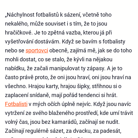
„Náchylnost fotbalistů k sázení, včetně toho
nekalého, může souviset i s tím, že to jsou
hračičkové. Je to zpětná vazba, kterou já při
vyšetřování dostávám. Když se bavím s fotbalisty
nebo se
sportovci
obecně, zajímá mě, jak se do toho
mohli dostat, co se stalo, že kývli na nějakou
nabídku, že začali manipulovat ty zápasy. A je to
často právě proto, že oni jsou hraví, oni jsou hraví na
všechno. Hrajou karty, hrajou šipky, střihnou si o
zaplacení snídaně, mají pořád tendenci si hrát.
Fotbalisti
v mých očích úplně nejvíc. Když jsou navíc
vytržení ze svého blaženého prostředí, kde umí trávit
volný čas, jsou bez kamarádů, začínají se nudit.
Začínají regulérně sázet, za dvacku, za padesát,