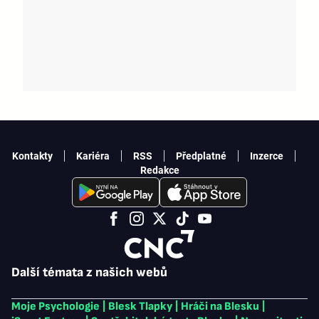
Kontakty
Kariéra
RSS
Předplatné
Inzerce
Redakce
Další témata z našich webů
Moje Psychologie
|
Blesk Tlapky
|
Hráči na Blesku
|