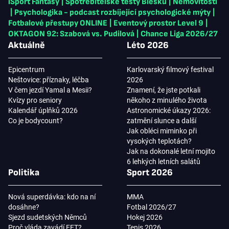
iSport Fantasy
|
Spotřebitelské testy Blesku
|
Nemovitosti
|
Psychologika - podcast rozbíjející psychologické mýty
|
Fotbalové přestupy ONLINE
|
Eventový prostor Level 9
|
OKTAGON 92: Szabová vs. Pudilová
|
Chance Liga 2026/27
Aktuálně
Léto 2026
Epicentrum
Karlovarský filmový festival
Neštovice: příznaky, léčba
2026
V čem jezdí Yamal a Mesii?
Znamení, že jste potkali
Kvízy pro seniory
někoho z minulého života
Kalendář úplňků 2026
Astronomické úkazy 2026:
Co je bodycount?
zatmění slunce a další
Jak obléci miminko při
vysokých teplotách?
Jak na dokonalé letní mojito
6 lehkých letních salátů
Politika
Sport 2026
Nová superdávka: kdo na ní
MMA
dosáhne?
Fotbal 2026/27
Sjezd sudetských Němců
Hokej 2026
Proč vláda zavádí EET?
Tenis 2026