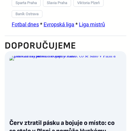
Sparta Praha
Slavia Praha
Viktoria Plzeň
Baník Ostrava
Fotbal dnes
*
Evropská liga
*
Liga mistrů
DOPORUČUJEME
Červ ztratil pásku a bojuje o místo: co