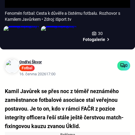
Fenomén fotbal: Cesta k důvěře a čistému fotbalu. Rozhovor s
Kamilem Javůrkem
• Zdroj: iSport.tv
30
Fotogalerie
Ondřej Škvor
0
Fotbal
16. června 2026
17:00
Kamil Javůrek se přes noc z téměř neznámého
zaměstnance fotbalové asociace stal veřejnou
postavou. Je to on, kdo v rámci FAČR z pozice
integrity officera řeší stále ještě čerstvou match-
fixingovou kauzu zvanou Úklid.