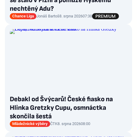
se stalo v Plzni a pomůže Hyskému
nechtěný Adu?
Chance Liga
Jonáš Bartoš
8. srpna 2026
07:30
Debakl od Švýcarů! České fiasko na
Hlinka Gretzky Cupu, osmnáctka
skončila šestá
Mládežnické výběry
ČTK
8. srpna 2026
08:00