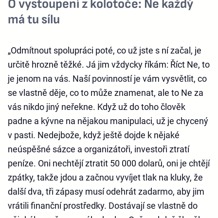
O vystoupení z kolotoče: Ne každý
má tu sílu
„Odmítnout spolupráci poté, co už jste s ní začal, je
určitě hrozně těžké. Já jim vždycky říkám: Říct Ne, to
je jenom na vás. Naší povinností je vám vysvětlit, co
se vlastně děje, co to může znamenat, ale to Ne za
vás nikdo jiný neřekne. Když už do toho člověk
padne a kývne na nějakou manipulaci, už je chycený
v pasti. Nedejbože, když ještě dojde k nějaké
neúspěšné sázce a organizátoři, investoři ztratí
peníze. Oni nechtějí ztratit 50 000 dolarů, oni je chtějí
zpátky, takže jdou a začnou vyvíjet tlak na kluky, že
další dva, tři zápasy musí odehrát zadarmo, aby jim
vrátili finanční prostředky. Dostávají se vlastně do