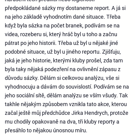
předpokládané sázky my dostaneme report. A já si
na jeho základě vyhodnotím dané situace. Třeba
když byla sázka na počet branek, podívám se na
videa, rozeberu si, který hráč byl u toho a začnu
pátrat po jeho historii. Třeba už byl u nějaké jiné
podobné situace, už byl u jiného reportu. Zjišťuju,
jaká je jeho historie, kterými kluby prošel, zda tam
byla taky nějaká podezření na ovlivnění zápasu z
důvodu sázky. Dělám si celkovou analýzu, vše si
vyhodnocuju a dávám do souvislostí. Podívám se na
jeho sociální sítě, dělám analýzu se vším všudy. Tak
takhle nějakým způsobem vznikla tato akce, kterou
začal ještě můj předchůdce Jirka Hendrych, protože
mu chodily opakovaně na dva, tři kluby reporty a
přesáhlo to nějakou únosnou míru.