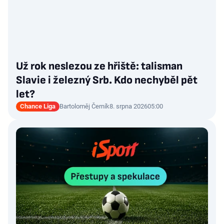
Už rok neslezou ze hřiště: talisman
Slavie i železný Srb. Kdo nechyběl pět
let?
Chance Liga
Bartoloměj Černík
8. srpna 2026
05:00