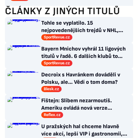
ČLÁNKY Z JINÝCH TITULŮ
Tohle se vyplatilo. 15
nejpovedenějších trejdů v NHL,
které byly upečeny na poslední
SportRevue.cz
chvíli
Bayern Mnichov vyhrál 11 ligových
titulů v řadě. 6 dalších klubů to
zvládlo také, některé i víckrát
SportRevue.cz
Decroix s Havránkem dováděli v
Polsku, ale… Vědí o tom doma?
Blesk.cz
Fištejn: Slibem nezarmoutíš.
Ameriku ovládá nová verze
komunismu, která chce měnit
Reflex.cz
zajeté pořádky
U pražských hal chceme hlavně
více akcí, lepší VIP i gastronomii,