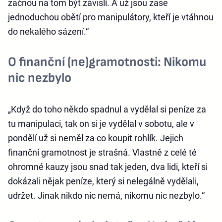
začnou na tom být závislí. A už jsou zase
jednoduchou obětí pro manipulátory, kteří je vtáhnou
do nekalého sázení.“
O finanční (ne)gramotnosti: Nikomu
nic nezbylo
„Když do toho někdo spadnul a vydělal si peníze za
tu manipulaci, tak on si je vydělal v sobotu, ale v
pondělí už si neměl za co koupit rohlík. Jejich
finanční gramotnost je strašná. Vlastně z celé té
ohromné kauzy jsou snad tak jeden, dva lidi, kteří si
dokázali nějak peníze, který si nelegálně vydělali,
udržet. Jinak nikdo nic nemá, nikomu nic nezbylo.“