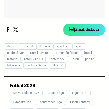
Začít diskuzi
Aston
fotbalisti
Fortuna
sportovci
sport
ondřej škvor
Kamil Javůrek
Fenomén fotbal
fotbal
historie
Aston Villa FC
konference
Terén
peníze
fotbalista
Fortuna Game
ŠkoFIN
Fotbal 2026
MS ve fotbale 2026
Chance liga
Liga mistrů
Evropská liga
Konferenční liga
iSport Fantasy