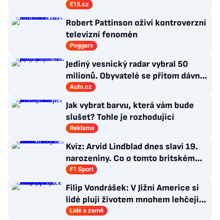
říká evropský šéf Live Nation
E15.cz
Robert Pattinson oživí kontroverzní
televizní fenomén
Poggers
Jediný vesnický radar vybral 50
milionů. Obyvatelé se přitom dávno
bouřili
Auto.cz
Jak vybrat barvu, která vám bude
slušet? Tohle je rozhodující
Reklama
Kvíz: Arvid Lindblad dnes slaví 19.
narozeniny. Co o tomto britském
závodníkovi víte?
F1 Sport
Filip Vondrášek: V Jižní Americe si
lidé plují životem mnohem lehčeji,
věci tolik neřeší
Lidé a země