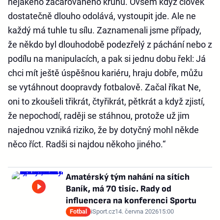
nějakého začarovaného kruhu. Ovšem když člověk
dostatečně dlouho odolává, vystoupit jde. Ale ne
každý má tuhle tu sílu. Zaznamenali jsme případy,
že někdo byl dlouhodobě podezřelý z páchání nebo z
podílu na manipulacích, a pak si jednu dobu řekl: Já
chci mít ještě úspěšnou kariéru, hraju dobře, můžu
se vytáhnout doopravdy fotbalově. Začal říkat Ne,
oni to zkoušeli třikrát, čtyřikrát, pětkrát a když zjistí,
že nepochodí, raději se stáhnou, protože už jim
najednou vzniká riziko, že by dotyčný mohl někde
něco říct. Radši si najdou někoho jiného.“
Amatérský tým nahání na sítích
Baník, má 70 tisíc. Rady od
influencera na konferenci Sportu
Fotbal
iSport.cz
14. června 2026
15:00