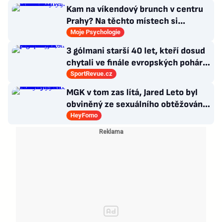
Kam na víkendový brunch v centru
Prahy? Na těchto místech si
dlouhou snídani užívají i místní
Moje Psychologie
3 gólmani starší 40 let, kteří dosud
chytali ve finále evropských pohárů.
Všichni odešli ze hřiště jako
SportRevue.cz
poražení
MGK v tom zas lítá, Jared Leto byl
obviněný ze sexuálního obtěžování
a zemřely Bonnie Tyler a Mary
HeyFomo
Morello