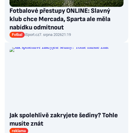
Fotbalové přestupy ONLINE: Slavný
klub chce Mercada, Sparta ale měla
nabídku odmítnout
Fotbal
iSport.cz
7. srpna 2026
21:19
Jak spolehlivě zakryjete šediny? Tohle
musíte znát
reklama