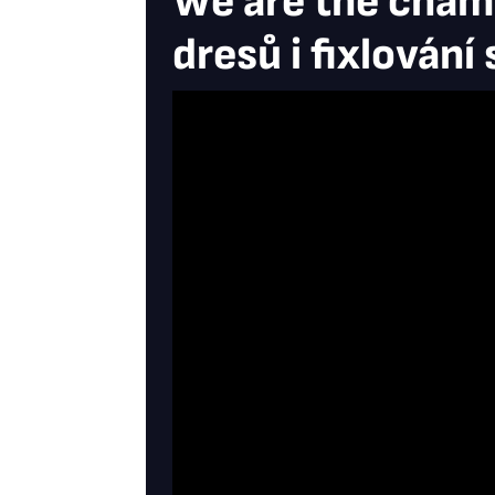
We are the champ
dresů i fixlování