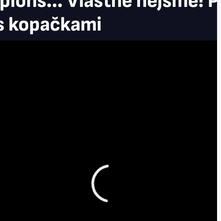
ions... Vlastně nejsme! 
 s kopačkami