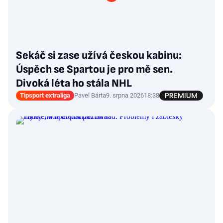
Sekáč si zase užívá českou kabinu:
Úspěch se Spartou je pro mě sen.
Divoká léta ho stála NHL
Tipsport extraliga
Pavel Bárta
9. srpna 2026
18:38