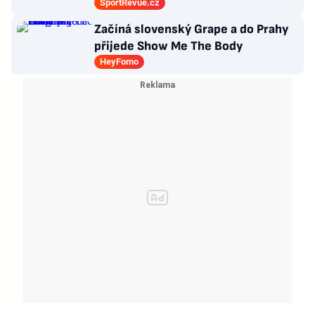
Drobný nejvíc zápasů v kariéře
SportRevue.cz
Začíná slovenský Grape a do Prahy
přijede Show Me The Body
HeyFomo