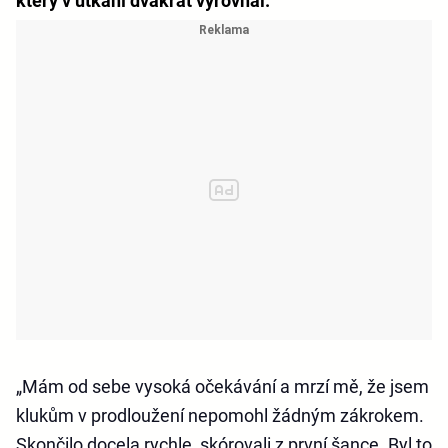
který v utkání dvakrát vyrovnal.
„Mám od sebe vysoká očekávání a mrzí mě, že jsem
klukům v prodloužení nepomohl žádným zákrokem.
Skončilo docela rychle, skórovali z první šance. Byl to