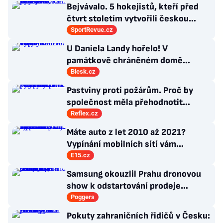
Bejvávalo. 5 hokejistů, kteří před
čtvrt stoletím vytvořili českou
kolonii v Ottawě
SportRevue.cz
U Daniela Landy hořelo! V
památkově chráněném domě
vypalovali vosy
Blesk.cz
Pastviny proti požárům. Proč by
společnost měla přehodnotit
negativní postoj vůči zemědělství?
Reflex.cz
Máte auto z let 2010 až 2021?
Vypínání mobilních sítí vám
zablokuje topení i záchranný
E15.cz
systém eCall
Samsung okouzlil Prahu dronovou
show k odstartování prodeje
nových produktů
Poggers
Pokuty zahraničních řidičů v Česku: