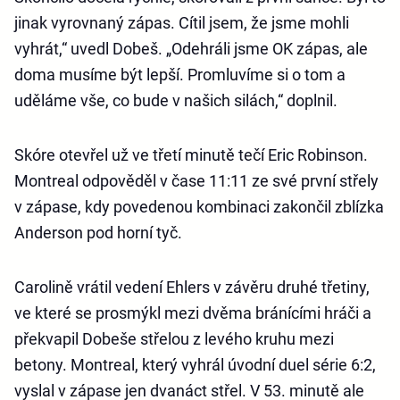
jinak vyrovnaný zápas. Cítil jsem, že jsme mohli
vyhrát,“ uvedl Dobeš. „Odehráli jsme OK zápas, ale
doma musíme být lepší. Promluvíme si o tom a
uděláme vše, co bude v našich silách,“ doplnil.
Skóre otevřel už ve třetí minutě tečí Eric Robinson.
Montreal odpověděl v čase 11:11 ze své první střely
v zápase, kdy povedenou kombinaci zakončil zblízka
Anderson pod horní tyč.
Carolině vrátil vedení Ehlers v závěru druhé třetiny,
ve které se prosmýkl mezi dvěma bránícími hráči a
překvapil Dobeše střelou z levého kruhu mezi
betony. Montreal, který vyhrál úvodní duel série 6:2,
vyslal v zápase jen dvanáct střel. V 53. minutě ale