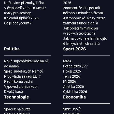
Neštovice: příznaky, léčba
2026
V čem jezdí Yamal a Mesii?
Znamení, že jste potkali
Kvízy pro seniory
někoho z minulého života
Kalendář úplňků 2026
Astronomické úkazy 2026:
Co je bodycount?
zatmění slunce a další
Jak obléci miminko při
vysokých teplotách?
Jak na dokonalé letní mojito
6 lehkých letních salátů
Politika
Sport 2026
Nová superdávka: kdo na ní
MMA
dosáhne?
Fotbal 2026/27
Sjezd sudetských Němců
Hokej 2026
Proč vláda zavádí EET?
Tenis 2026
Padni komu padni
F1 2026
Výpověď z práce vzor
Atletika 2026
Divoký kačer
Cyklistika 2026
Technologie
Ekonomika
SpaceX na burze
Smrt OSVČ