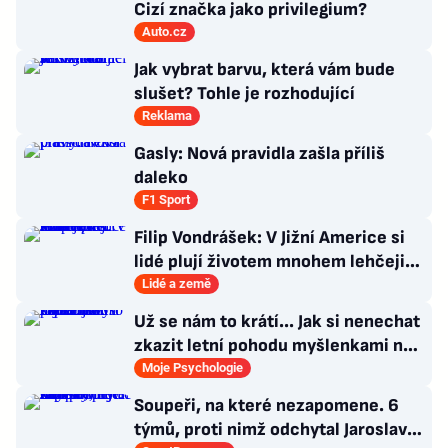
Cizí značka jako privilegium?
Auto.cz
Jak vybrat barvu, která vám bude
slušet? Tohle je rozhodující
Reklama
Gasly: Nová pravidla zašla příliš
daleko
F1 Sport
Filip Vondrášek: V Jižní Americe si
lidé plují životem mnohem lehčeji,
věci tolik neřeší
Lidé a země
Už se nám to krátí... Jak si nenechat
zkazit letní pohodu myšlenkami na
zářijový zápřah?
Moje Psychologie
Soupeři, na které nezapomene. 6
týmů, proti nimž odchytal Jaroslav