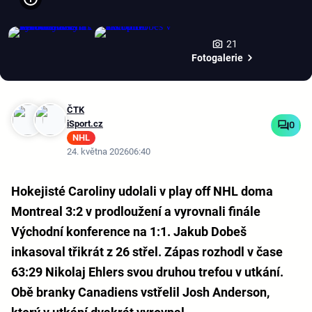
21
Fotogalerie
ČTK
iSport.cz
0
NHL
24. května 2026
06:40
Hokejisté Caroliny udolali v play off NHL doma
Montreal 3:2 v prodloužení a vyrovnali finále
Východní konference na 1:1. Jakub Dobeš
inkasoval třikrát z 26 střel. Zápas rozhodl v čase
63:29 Nikolaj Ehlers svou druhou trefou v utkání.
Obě branky Canadiens vstřelil Josh Anderson,