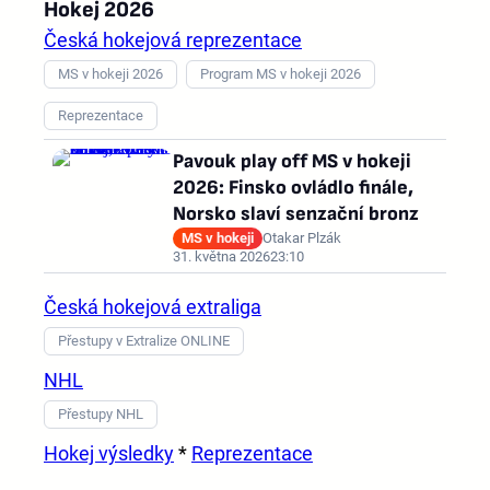
Hokej 2026
Česká hokejová reprezentace
MS v hokeji 2026
Program MS v hokeji 2026
Reprezentace
Pavouk play off MS v hokeji
2026: Finsko ovládlo finále,
Norsko slaví senzační bronz
MS v hokeji
Otakar Plzák
31. května 2026
23:10
Česká hokejová extraliga
Přestupy v Extralize ONLINE
NHL
Přestupy NHL
Hokej výsledky
*
Reprezentace