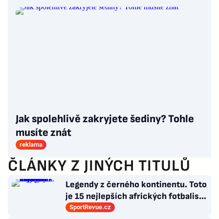
Jak spolehlivě zakryjete šediny? Tohle
musíte znát
reklama
ČLÁNKY Z JINÝCH TITULŮ
Legendy z černého kontinentu. Toto
je 15 nejlepších afrických fotbalistů
všech dob
SportRevue.cz