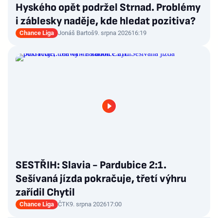
Hyského opět podržel Strnad. Problémy
i záblesky naděje, kde hledat pozitiva?
Chance Liga
Jonáš Bartoš
9. srpna 2026
16:19
SESTŘIH: Slavia - Pardubice 2:1.
Sešívaná jízda pokračuje, třetí výhru
zařídil Chytil
Chance Liga
ČTK
9. srpna 2026
17:00