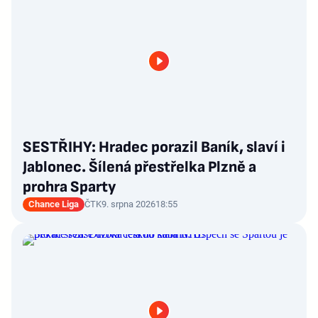
SESTŘIHY: Hradec porazil Baník, slaví i
Jablonec. Šílená přestřelka Plzně a
prohra Sparty
Chance Liga
ČTK
9. srpna 2026
18:55