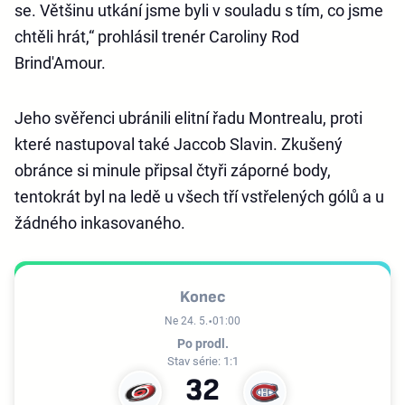
se. Většinu utkání jsme byli v souladu s tím, co jsme
chtěli hrát,“ prohlásil trenér Caroliny Rod
Brind'Amour.
Jeho svěřenci ubránili elitní řadu Montrealu, proti
které nastupoval také Jaccob Slavin. Zkušený
obránce si minule připsal čtyři záporné body,
tentokrát byl na ledě u všech tří vstřelených gólů a u
žádného inkasovaného.
Konec
Ne 24. 5.
01:00
Po prodl.
Stav série: 1:1
3
2