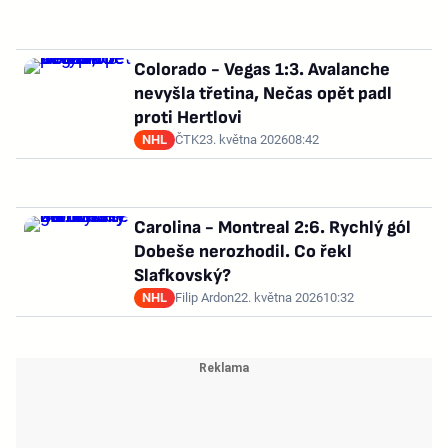
Colorado - Vegas 1:3. Avalanche
nevyšla třetina, Nečas opět padl
proti Hertlovi
NHL
ČTK
23. května 2026
08:42
Carolina - Montreal 2:6. Rychlý gól
Dobeše nerozhodil. Co řekl
Slafkovský?
NHL
Filip Ardon
22. května 2026
10:32