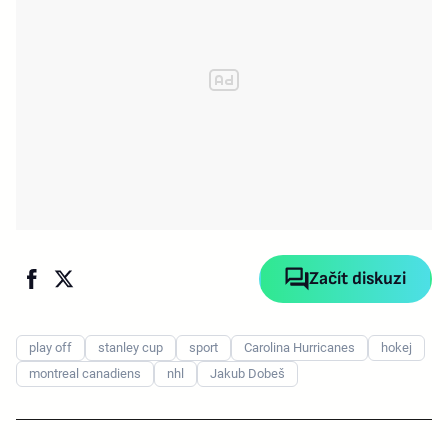
Začít diskuzi
play off
stanley cup
sport
Carolina Hurricanes
hokej
montreal canadiens
nhl
Jakub Dobeš