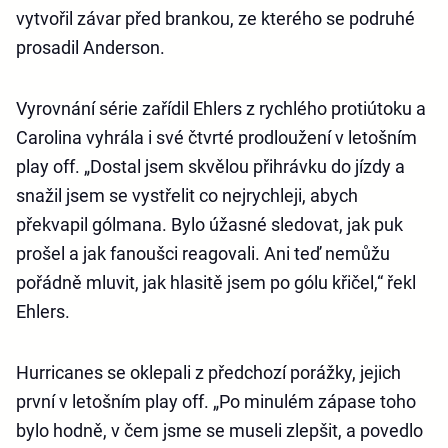
vytvořil závar před brankou, ze kterého se podruhé
prosadil Anderson.
Vyrovnání série zařídil Ehlers z rychlého protiútoku a
Carolina vyhrála i své čtvrté prodloužení v letošním
play off. „Dostal jsem skvělou přihrávku do jízdy a
snažil jsem se vystřelit co nejrychleji, abych
překvapil gólmana. Bylo úžasné sledovat, jak puk
prošel a jak fanoušci reagovali. Ani teď nemůžu
pořádně mluvit, jak hlasitě jsem po gólu křičel,“ řekl
Ehlers.
Hurricanes se oklepali z předchozí porážky, jejich
první v letošním play off. „Po minulém zápase toho
bylo hodně, v čem jsme se museli zlepšit, a povedlo