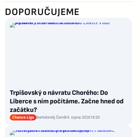
DOPORUČUJEME
Trpišovský o návratu Chorého: Do
Liberce s ním počítáme. Začne hned od
začátku?
Chance Liga
Bartoloměj Černík
9. srpna 2026
18:20