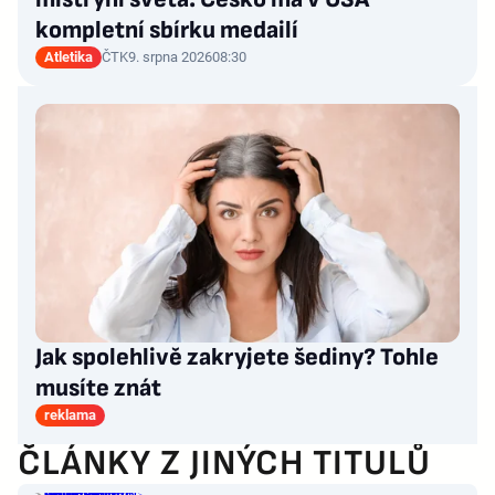
kompletní sbírku medailí
Atletika
ČTK
9. srpna 2026
08:30
Jak spolehlivě zakryjete šediny? Tohle
musíte znát
reklama
ČLÁNKY Z JINÝCH TITULŮ