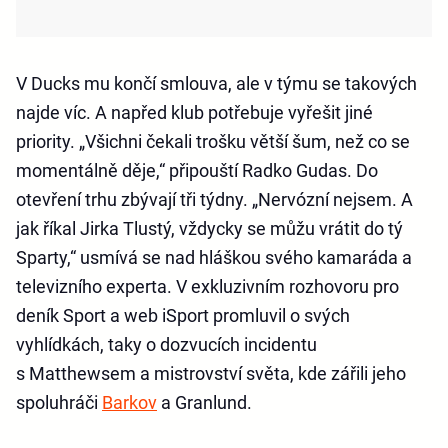
V Ducks mu končí smlouva, ale v týmu se takových
najde víc. A napřed klub potřebuje vyřešit jiné
priority. „Všichni čekali trošku větší šum, než co se
momentálně děje,“ připouští Radko Gudas. Do
otevření trhu zbývají tři týdny. „Nervózní nejsem. A
jak říkal Jirka Tlustý, vždycky se můžu vrátit do tý
Sparty,“ usmívá se nad hláškou svého kamaráda a
televizního experta. V exkluzivním rozhovoru pro
deník Sport a web iSport promluvil o svých
vyhlídkách, taky o dozvucích incidentu
s Matthewsem a mistrovství světa, kde zářili jeho
spoluhráči
Barkov
a Granlund.