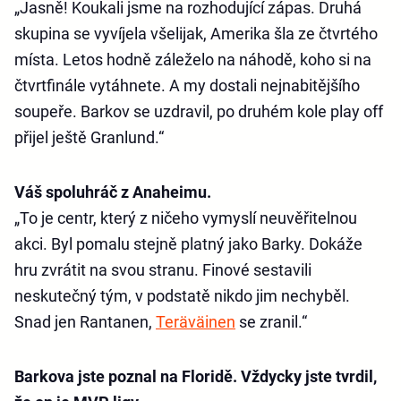
„Jasně! Koukali jsme na rozhodující zápas. Druhá
skupina se vyvíjela všelijak, Amerika šla ze čtvrtého
místa. Letos hodně záleželo na náhodě, koho si na
čtvrtfinále vytáhnete. A my dostali nejnabitějšího
soupeře. Barkov se uzdravil, po druhém kole play off
přijel ještě Granlund.“
Váš spoluhráč z Anaheimu.
„To je centr, který z ničeho vymyslí neuvěřitelnou
akci. Byl pomalu stejně platný jako Barky. Dokáže
hru zvrátit na svou stranu. Finové sestavili
neskutečný tým, v podstatě nikdo jim nechyběl.
Snad jen Rantanen,
Teräväinen
se zranil.“
Barkova jste poznal na Floridě. Vždycky jste tvrdil,