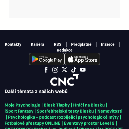
Kontakty
Kariéra
RSS
Předplatné
Inzerce
Redakce
Další témata z našich webů
Moje Psychologie
|
Blesk Tlapky
|
Hráči na Blesku
|
iSport Fantasy
|
Spotřebitelské testy Blesku
|
Nemovitosti
|
Psychologika - podcast rozbíjející psychologické mýty
|
Fotbalové přestupy ONLINE
|
Eventový prostor Level 9
|