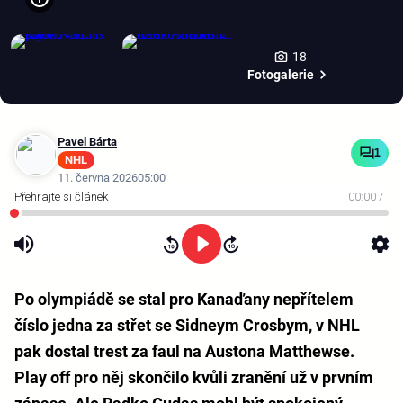
18
Fotogalerie
Pavel Bárta
1
NHL
11. června 2026
05:00
00:00
/
Po olympiádě se stal pro Kanaďany nepřítelem
číslo jedna za střet se Sidneym Crosbym, v NHL
pak dostal trest za faul na Austona Matthewse.
Play off pro něj skončilo kvůli zranění už v prvním