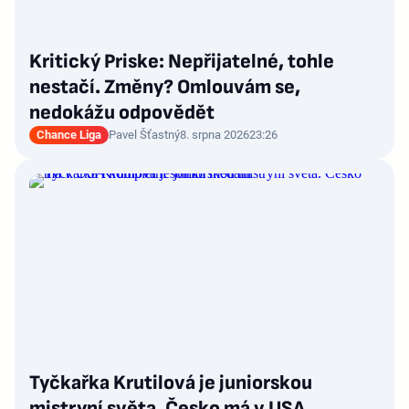
Kritický Priske: Nepřijatelné, tohle
nestačí. Změny? Omlouvám se,
nedokážu odpovědět
Chance Liga
Pavel Šťastný
8. srpna 2026
23:26
Tyčkařka Krutilová je juniorskou
mistryní světa. Česko má v USA