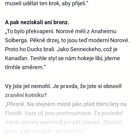
museli udělat ten krok, aby přijeli.“
A pak nezískali ani bronz.
„To bylo překvapení. Norové měli z Anaheimu
Solberga. Pěkně drzej, to jsou teď moderní Norové.
Proto ho Ducks brali. Jako Senneckeho, což je
Kanaďan. Tenhle styl se nám hokeje líbí, jdeme
tímhle směrem.“
Vy jste jet nemohl. Je pravda, že jste si obnovil
zranění kotníku?
„Přesně. Na stejném místě jako před třemi lety na
Floridě. Vazy už jsou pochroumané. Za poslední
měsíc sezony jsem hrál jen pět zápasů. Zkoušel
jsem, jestli to půjde, ale bohužel.“