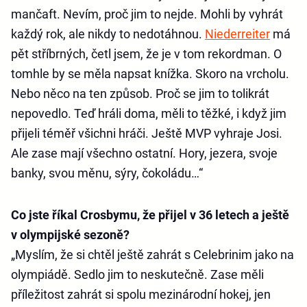
mančaft. Nevím, proč jim to nejde. Mohli by vyhrát
každý rok, ale nikdy to nedotáhnou.
Niederreiter
má
pět stříbrných, četl jsem, že je v tom rekordman. O
tomhle by se měla napsat knížka. Skoro na vrcholu.
Nebo něco na ten způsob. Proč se jim to tolikrát
nepovedlo. Teď hráli doma, měli to těžké, i když jim
přijeli téměř všichni hráči. Ještě MVP vyhraje Josi.
Ale zase mají všechno ostatní. Hory, jezera, svoje
banky, svou měnu, sýry, čokoládu…“
Co jste říkal Crosbymu, že přijel v 36 letech a ještě
v olympijské sezoně?
„Myslím, že si chtěl ještě zahrát s Celebrinim jako na
olympiádě. Sedlo jim to neskutečně. Zase měli
příležitost zahrát si spolu mezinárodní hokej, jen