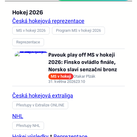
Hokej 2026
Česká hokejová reprezentace
MS v hokeji 2026
Program MS v hokeji 2026
Reprezentace
Pavouk play off MS v hokeji
2026: Finsko ovládlo finále,
Norsko slaví senzační bronz
MS v hokeji
Otakar Plzák
31. května 2026
23:10
Česká hokejová extraliga
Přestupy v Extralize ONLINE
NHL
Přestupy NHL
Hokej výsledky
*
Reprezentace