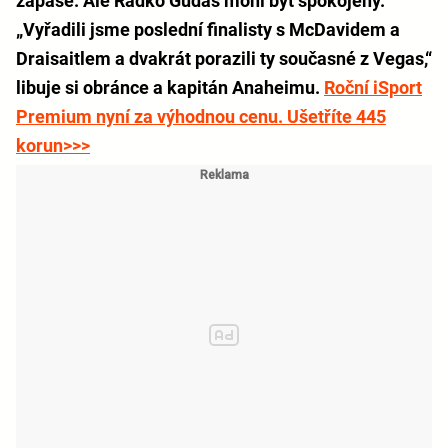
zápase. Ale Radko Gudas mohl být spokojený.
„Vyřadili jsme poslední finalisty s McDavidem a
Draisaitlem a dvakrát porazili ty současné z Vegas,“
libuje si obránce a kapitán Anaheimu.
Roční iSport
Premium nyní za výhodnou cenu. Ušetříte 445
korun>>>