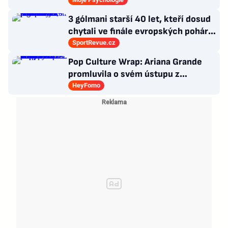
zářijový zápřah?
3 gólmani starší 40 let, kteří dosud
chytali ve finále evropských pohárů.
Všichni odešli ze hřiště jako
SportRevue.cz
poražení
Pop Culture Wrap: Ariana Grande
promluvila o svém ústupu z
veřejného života a Sophia z
HeyFomo
KATSEYE si dává pauzu od skupiny