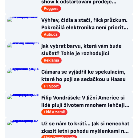
show k odstartování prodeje
nových produktů
Poggers
Výhřev, čidla a stačí, říká průzkum.
Pokročilá elektronika není prioritou
zákazníků
Auto.cz
Jak vybrat barvu, která vám bude
slušet? Tohle je rozhodující
Reklama
Câmara se vyjádřil ke spekulacím,
které ho pojí se sedačkou u Haasu
F1 Sport
Filip Vondrášek: V Jižní Americe si
lidé plují životem mnohem lehčeji,
věci tolik neřeší
Lidé a země
Už se nám to krátí... Jak si nenechat
zkazit letní pohodu myšlenkami na
Moje Psychologie