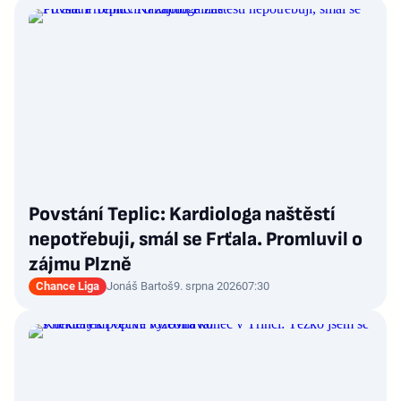
Povstání Teplic: Kardiologa naštěstí
nepotřebuji, smál se Frťala. Promluvil o
zájmu Plzně
Chance Liga
Jonáš Bartoš
9. srpna 2026
07:30