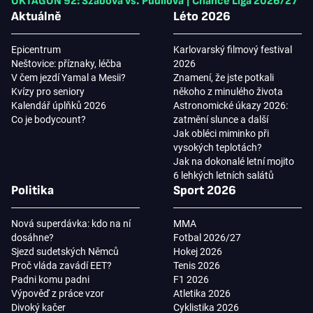
OKTAGON 92: Szabová vs. Pudilová
|
Chance Liga 2026/27
Aktuálně
Léto 2026
Epicentrum
Karlovarský filmový festival
Neštovice: příznaky, léčba
2026
V čem jezdí Yamal a Mesii?
Znamení, že jste potkali
Kvízy pro seniory
někoho z minulého života
Kalendář úplňků 2026
Astronomické úkazy 2026:
Co je bodycount?
zatmění slunce a další
Jak obléci miminko při
vysokých teplotách?
Jak na dokonalé letní mojito
6 lehkých letních salátů
Politika
Sport 2026
Nová superdávka: kdo na ní
MMA
dosáhne?
Fotbal 2026/27
Sjezd sudetských Němců
Hokej 2026
Proč vláda zavádí EET?
Tenis 2026
Padni komu padni
F1 2026
Výpověď z práce vzor
Atletika 2026
Divoký kačer
Cyklistika 2026