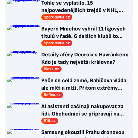
Tohle se vyplatilo. 15
nejpovedenějších trejdů v NHL,
které byly upečeny na poslední
SportRevue.cz
chvíli
Bayern Mnichov vyhrál 11 ligových
titulů v řadě. 6 dalších klubů to
zvládlo také, některé i víckrát
SportRevue.cz
Detaily aféry Decroix s Havránkem:
Kdo je tady největší královna?
Blesk.cz
Peče se celá země, Babišova vláda
ale mlčí a mlží. Přitom extrémy
počasí jsou trvalými problémy
Reflex.cz
Česka
AI asistenti začínají nakupovat za
lidi. Obchodníci se připravují na
nový prodejní kanál
E15.cz
Samsung okouzlil Prahu dronovou