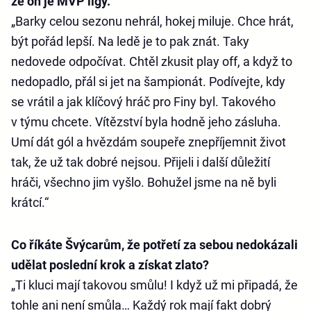
že on je MVP ligy.
„Barky celou sezonu nehrál, hokej miluje. Chce hrát,
být pořád lepší. Na ledě je to pak znát. Taky
nedovede odpočívat. Chtěl zkusit play off, a když to
nedopadlo, přál si jet na šampionát. Podívejte, kdy
se vrátil a jak klíčový hráč pro Finy byl. Takového
v týmu chcete. Vítězství byla hodně jeho zásluha.
Umí dát gól a hvězdám soupeře znepříjemnit život
tak, že už tak dobré nejsou. Přijeli i další důležití
hráči, všechno jim vyšlo. Bohužel jsme na ně byli
krátcí.“
Co říkáte Švýcarům, že potřetí za sebou nedokázali
udělat poslední krok a získat zlato?
„Ti kluci mají takovou smůlu! I když už mi připadá, že
tohle ani není smůla… Každý rok mají fakt dobrý