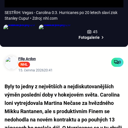
SESTŘIH: Vegas - Carolina 0:3. Hurricanes po 20 letech slaví zisk
Stanley Cupu!
• Zdroj: nhl.com
45
Fotogalerie
Filip Ardon
0
NHL
15. června 2026
20:41
Byly to jedny z největších a nejdiskutovanějších
výměn poslední doby v hokejovém světa. Carolina
loni vytrejdovala Martina Nečase za hvězdného
Mikku Rantanen, ale s produktivním Finem se
nedohodla na novém kontraktu a po pouhých 13
zápasech ho poslala dál. O Hurricanes se v tu chvíli