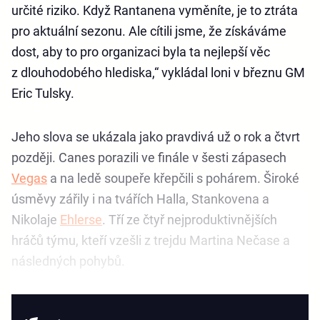
určité riziko. Když Rantanena vyměníte, je to ztráta
pro aktuální sezonu. Ale cítili jsme, že získáváme
dost, aby to pro organizaci byla ta nejlepší věc
z dlouhodobého hlediska,“ vykládal loni v březnu GM
Eric Tulsky.
Jeho slova se ukázala jako pravdivá už o rok a čtvrt
později. Canes porazili ve finále v šesti zápasech
Vegas
a na ledě soupeře křepčili s pohárem. Široké
úsměvy zářily i na tvářích Halla, Stankovena a
Nikolaje
Ehlerse
. Tří ze čtyř nejproduktivnějších
hráčů týmu, kteří vzešli z trejdu Martina Nečase a
následných pohybů.