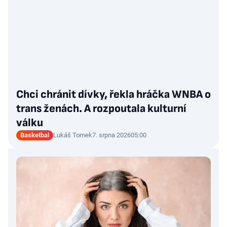
Chci chránit dívky, řekla hráčka WNBA o
trans ženách. A rozpoutala kulturní
válku
Basketbal
Lukáš Tomek
7. srpna 2026
05:00