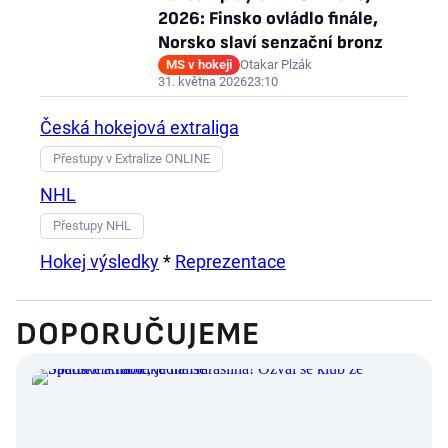
2026: Finsko ovládlo finále,
Norsko slaví senzační bronz
MS v hokeji
Otakar Plzák
31. května 2026
23:10
Česká hokejová extraliga
Přestupy v Extralize ONLINE
NHL
Přestupy NHL
Hokej výsledky
*
Reprezentace
DOPORUČUJEME