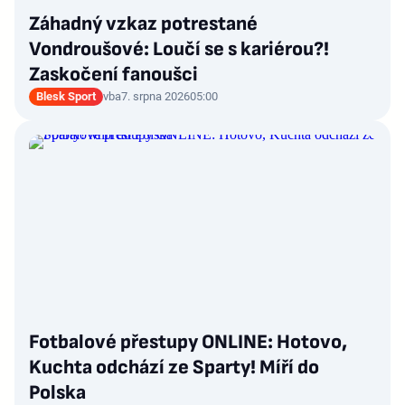
Záhadný vzkaz potrestané
Vondroušové: Loučí se s kariérou?!
Zaskočení fanoušci
Blesk Sport
vba
7. srpna 2026
05:00
Fotbalové přestupy ONLINE: Hotovo,
Kuchta odchází ze Sparty! Míří do
Polska