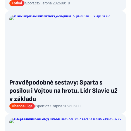
Fotbal
iSport.cz
7. srpna 2026
09:10
Pravděpodobné sestavy: Sparta s
posilou i Vojtou na hrotu. Lídr Slavie už
v základu
Chance Liga
iSport.cz
7. srpna 2026
05:00