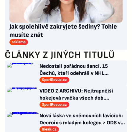
Jak spolehlivě zakryjete šediny? Tohle
musíte znát
reklama
ČLÁNKY Z JINÝCH TITULŮ
Nedostali pořádnou šanci. 15
Čechů, kteří odehráli v NHL
maximálně dva zápasy
SportRevue.cz
VIDEO Z ARCHIVU: Nejtrapnější
hokejová rvačka všech dob.
Nepadla v ní ani rána
SportRevue.cz
Nová láska ve sněmovních lavicích:
Decroix s mladým kolegou z ODS v
bazénu pod Sněžkou
Blesk.cz