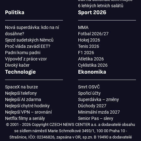
6 lehkých letních salátů
Politika
Sport 2026
Nová superdávka: kdo na ní
MMA
dosáhne?
Fotbal 2026/27
Sjezd sudetských Němců
Hokej 2026
Proč vláda zavádí EET?
Tenis 2026
Padni komu padni
F1 2026
Výpověď z práce vzor
Atletika 2026
Divoký kačer
Cyklistika 2026
Technologie
Ekonomika
SpaceX na burze
Smrt OSVČ
Nejlepší telefony
Spořicí účty
Nejlepší AI zdarma
Superdávka – změny
Nejlepší chytré hodinky
Důchody 2027
Nejlepší VPN – srovnání
Minimální mzda 2027
Netflix filmy a seriály
Senior Pas – slevy
© 2001 - 2026 Copyright CZECH NEWS CENTER a.s. a dodavatelé obsahu
se sídlem náměstí Marie Schmolkové 3493/1, 100 00 Praha 10 -
Strašnice, IČO: 02346826, zapsána v OR, sp.zn. B 19490 a dodavatelé