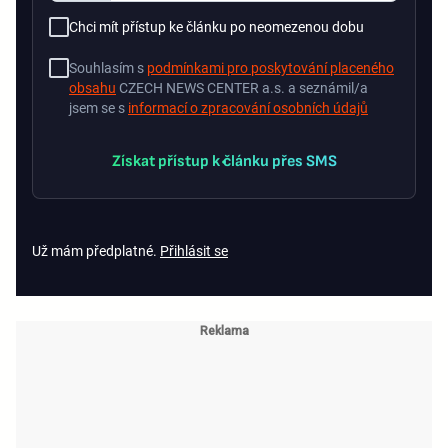
Chci mít přístup ke článku po neomezenou dobu
Souhlasím s
podmínkami pro poskytování placeného
obsahu
CZECH NEWS CENTER a.s. a seznámil/a
jsem se s
informací o zpracování osobních údajů
Získat přístup k článku přes SMS
Už mám předplatné.
Přihlásit se