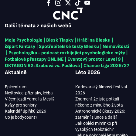
Další témata z našich webů
Moje Psychologie
|
Blesk Tlapky
|
Hráči na Blesku
|
iSport Fantasy
|
Spotřebitelské testy Blesku
|
Nemovitosti
|
Psychologika - podcast rozbíjející psychologické mýty
|
Fotbalové přestupy ONLINE
|
Eventový prostor Level 9
|
OKTAGON 92: Szabová vs. Pudilová
|
Chance Liga 2026/27
Aktuálně
Léto 2026
Epicentrum
Karlovarský filmový festival
Neštovice: příznaky, léčba
2026
V čem jezdí Yamal a Mesii?
Znamení, že jste potkali
Kvízy pro seniory
někoho z minulého života
Kalendář úplňků 2026
Astronomické úkazy 2026:
Co je bodycount?
zatmění slunce a další
Jak obléci miminko při
vysokých teplotách?
Jak na dokonalé letní mojito