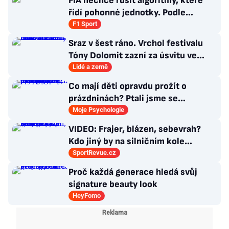
FIA nechce rušit algoritmy, které
řídí pohonné jednotky. Podle
Tombazise by to vše jen zhoršilo
F1 Sport
Sraz v šest ráno. Vrchol festivalu
Tóny Dolomit zazní za úsvitu ve
3000 metrech
Lidé a země
Co mají děti opravdu prožít o
prázdninách? Ptali jsme se
psycholožky, rodinného terapeuta a
Moje Psychologie
pedagogů
VIDEO: Frajer, blázen, sebevrah?
Kdo jiný by na silničním kole
dokázal tyhle triky?
SportRevue.cz
Proč každá generace hledá svůj
signature beauty look
HeyFomo