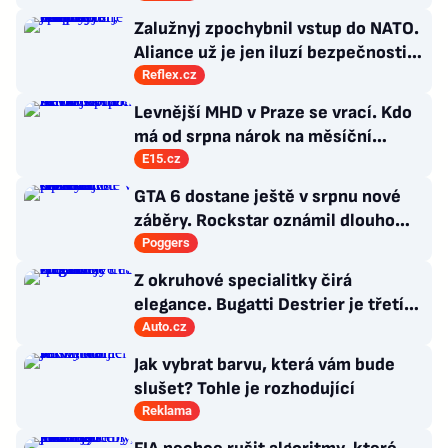
Zalužnyj zpochybnil vstup do NATO.
Aliance už je jen iluzí bezpečnosti,
řídí ji staré doktríny
Reflex.cz
Levnější MHD v Praze se vrací. Kdo
má od srpna nárok na měsíční
kupón za 165 korun?
E15.cz
GTA 6 dostane ještě v srpnu nové
záběry. Rockstar oznámil dlouho
očekávanou prezentaci
Poggers
Z okruhové specialitky čirá
elegance. Bugatti Destrier je třetí
dílo divize Solitaire
Auto.cz
Jak vybrat barvu, která vám bude
slušet? Tohle je rozhodující
Reklama