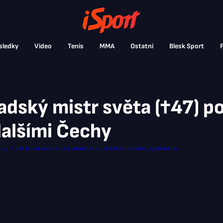
sledky
Video
Tenis
MMA
Ostatní
Blesk Sport
F
dský mistr světa (†47) p
dalšími Čechy