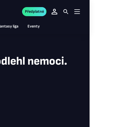
Předplatné
antasy liga
Eventy
odlehl nemoci.