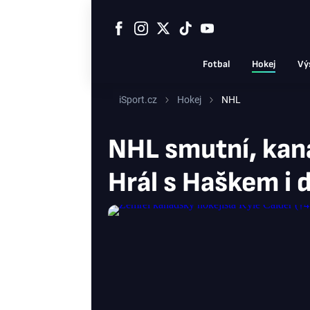
Fotbal
Hokej
Vý
iSport.cz
Hokej
NHL
NHL smutní, kana
Hrál s Haškem i 