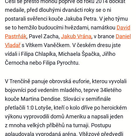
Češi se přesto mohou poprvé od roku 2014 dočkat
medaile, před dlouhými dvanácti roky se o ni
postarali svěřenci kouče Jakuba Petra. V jeho týmu
se to hemžilo budoucími hvězdami, namátkou
David
Pastrňák
, Pavel Zacha,
Jakub Vrána
, v brance
Daniel
Vladař
s Vítkem Vaněčkem. V českém dresu jste
vídali i Filipa Chlapíka, Michaela Špačka, Jiřího
Černocha nebo Filipa Pyrochtu.
V Trenčíně panuje obrovská euforie, kterou vyvolali
bojovníci pod vedením mladého, teprve 34letého
kouče Martina Dendise. Slováci v semifinále
přetlačili 1:0 Lotyše, kteří o kolo dříve po heroickém
výkonu vyprovodili domů Ameriku a napsali jeden
z mnoha velkých příběhů na turnaji. Postupu
aplaudovala vyprodaná aréna. Vítězové předvedli