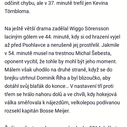
odčinit chybu, ale v 37. minutě trefil jen Kevina
Törnbloma.
Na ještě větší drama zadělal Wiggo Sörensson
laciným gólem ve 44. minutě, kdy si od hrazení vyjel
až před Psohlavce a nerušeně jej prostřelil. Jakmile
v 54. minutě musel na trestnou Michal Šebesta,
oponent vycítil, že tohle by mohl být jeho moment.
Málem však uhodilo na druhé straně, když se do
brejku utrhnul Dominik Říha a byl blizoučko, aby
dotáhl svůj blafák do konce… V nastavení tří proti
třem se hrálo nahoru dolů a ve chvíli, kdy hokejová
válka směřovala k nájezdům, velkolepou podívanou
rozsekl kapitán Bosse Meijer.