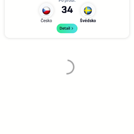
Po prodl.
3
4
Česko
Švédsko
Detail