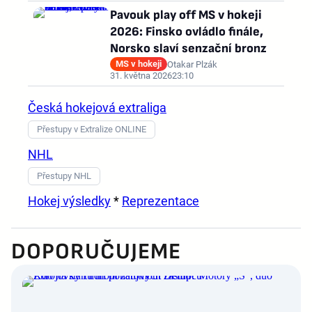
Pavouk play off MS v hokeji
2026: Finsko ovládlo finále,
Norsko slaví senzační bronz
MS v hokeji
Otakar Plzák
31. května 2026
23:10
Česká hokejová extraliga
Přestupy v Extralize ONLINE
NHL
Přestupy NHL
Hokej výsledky
*
Reprezentace
DOPORUČUJEME