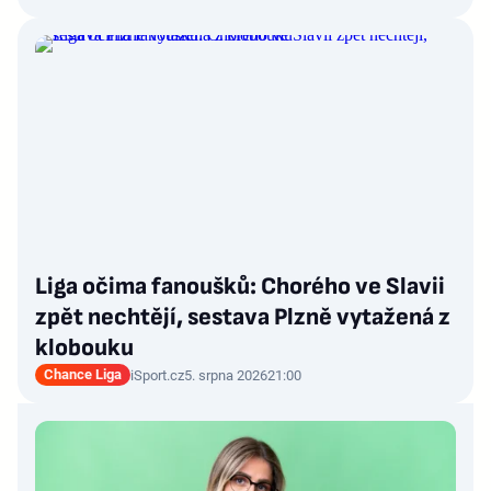
Liga očima fanoušků: Chorého ve Slavii
zpět nechtějí, sestava Plzně vytažená z
klobouku
Chance Liga
iSport.cz
5. srpna 2026
21:00