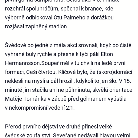
rozehrál spoluhráčům, spěchal k brance, kde
výborně odblokoval Otu Palmeho a dorážkou
rozjásal zaplněný stadion.
Švédové po jedné z mála akcí srovnali, když po čistě
vyhrané buly rychle a přesně k tyči pálil Elton
Hermannsson.Soupeř měl v tu chvíli na ledě první
formaci, Češi čtvrtou. Klíčové bylo, že (skoro)domácí
neklesli na mysli a dál hrozili, kdykoli to jen šlo. V 15.
minutě jim stačila ani ne půlminuta, skvělá orientace
Matěje Tománka v zácpě před gólmanem vyústila
v nekompromisní vedení 2:1.
Přerod prvního dějství ve druhé přinesl velké
švédské zoufalství. Seveřané nedávali hlavou velmi