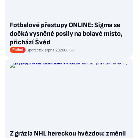
Fotbalové přestupy ONLINE: Sigma se
dočká vysněné posily na bolavé místo,
přichází Švéd
Fotbal
iSport.cz
6. srpna 2026
08:58
Z grázla NHL hereckou hvězdou: změnil