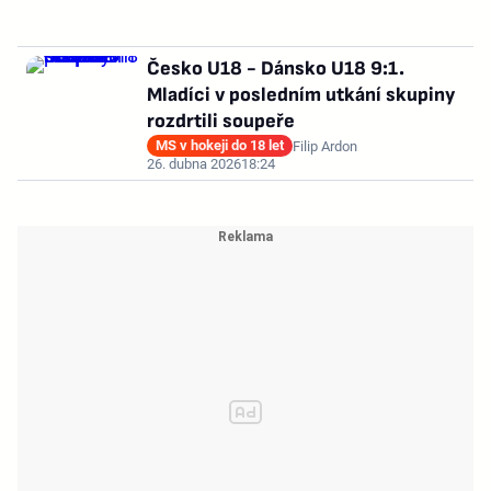
Česko U18 - Dánsko U18 9:1.
Mladíci v posledním utkání skupiny
rozdrtili soupeře
MS v hokeji do 18 let
Filip Ardon
26. dubna 2026
18:24