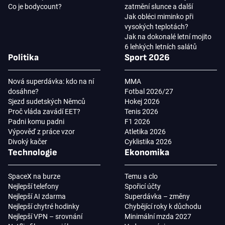
Co je bodycount?
zatmění slunce a další
Jak obléci miminko při
vysokých teplotách?
Jak na dokonalé letní mojito
6 lehkých letních salátů
Politika
Sport 2026
Nová superdávka: kdo na ní
MMA
dosáhne?
Fotbal 2026/27
Sjezd sudetských Němců
Hokej 2026
Proč vláda zavádí EET?
Tenis 2026
Padni komu padni
F1 2026
Výpověď z práce vzor
Atletika 2026
Divoký kačer
Cyklistika 2026
Technologie
Ekonomika
SpaceX na burze
Temu a clo
Nejlepší telefony
Spořicí účty
Nejlepší AI zdarma
Superdávka – změny
Nejlepší chytré hodinky
Chybějící roky k důchodu
Nejlepší VPN – srovnání
Minimální mzda 2027