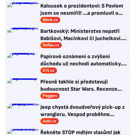
Kalousek o prezidentovi: S Pavlem
jsem se nesmířil! ...a promluvil o
návratu
Blesk.cz
Bartkovský: Ministerstva nepatří
Babišovi, Macinkovi či Juchelkovi.
Přestaňte útočit, jste jen správci
Reflex.cz
Papírové oznámení o zvýšení
důchodu už nechodí automaticky.
Stačí ale požádat jen jednou
E15.cz
Přesně takhle si představuji
budoucnost Star Wars. Recenze
Star Wars: The Ninth Jedi
Poggers
Jeep chystá dvoudveřový pick-up z
wrangleru. Vespod proběhne
zásadní změna
Auto.cz
Řekněte STOP mdlým vlasům! Jak