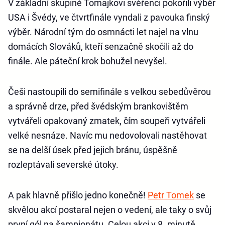
V základní skupině Tomajkovi svěřenci pokořili výběr
USA i Švédy, ve čtvrtfinále vyndali z pavouka finský
výběr. Národní tým do osmnácti let najel na vlnu
domácích Slováků, kteří senzačně skočili až do
finále. Ale páteční krok bohužel nevyšel.
Češi nastoupili do semifinále s velkou sebedůvěrou
a správně drze, před švédským brankovištěm
vytvářeli opakovaný zmatek, čím soupeři vytvářeli
velké nesnáze. Navíc mu nedovolovali nastěhovat
se na delší úsek před jejich bránu, úspěšně
rozleptávali severské útoky.
A pak hlavně přišlo jedno konečně!
Petr Tomek
se
skvělou akcí postaral nejen o vedení, ale taky o svůj
první gól na šampionátu. Celou akci v 8. minutě