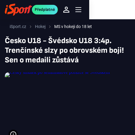
Předplatné
iSport.cz
Hokej
MS v hokeji do 18 let
Česko U18 - Švédsko U18 3:4p.
Trenčínské slzy po obrovském boji!
Sen o medaili zůstává