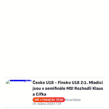
Česko U18 - Finsko U18 2:1. Mladíci
jsou v semifinále MS! Rozhodli Klaus
a Cífka
MS v hokeji do 18 let
Pavel Bárta
29. dubna 2026
17:29