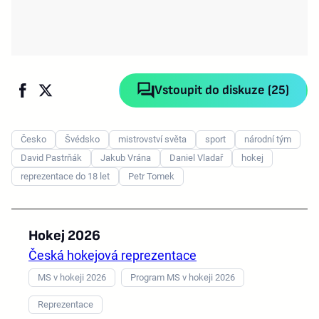
Vstoupit do diskuze (25)
Česko
Švédsko
mistrovství světa
sport
národní tým
David Pastrňák
Jakub Vrána
Daniel Vladař
hokej
reprezentace do 18 let
Petr Tomek
Hokej 2026
Česká hokejová reprezentace
MS v hokeji 2026
Program MS v hokeji 2026
Reprezentace