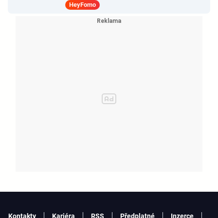
HeyFomo
Kontakty
Kariéra
RSS
Předplatné
Inzerce