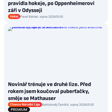
pravidla hokeje, po Oppenheimerovi
září v Odysseji
Hokej
Pavel Bárta
6. srpna 2026
05:00
Novinář trénuje ve druhé lize. Před
rokem jsem koučoval puberťačky,
směje se Mathauser
Chance Národní Liga
Bartoloměj Černík
6. srpna 2026
05:00