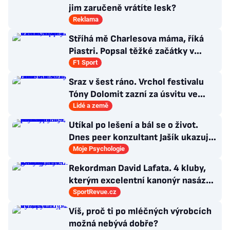
jim zaručeně vrátíte lesk?
Reklama
Stříhá mě Charlesova máma, říká
Piastri. Popsal těžké začátky v
motorsportu
F1 Sport
Sraz v šest ráno. Vrchol festivalu
Tóny Dolomit zazní za úsvitu ve
3000 metrech
Lidé a země
Utíkal po lešení a bál se o život.
Dnes peer konzultant Jašík ukazuje,
že cesta z psychózy existuje
Moje Psychologie
Rekordman David Lafata. 4 kluby,
kterým excelentní kanonýr nasázel
během kariéry nejvíc gólů
SportRevue.cz
Víš, proč ti po mléčných výrobcích
možná nebývá dobře?