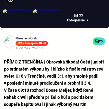
33
Fotogalerie
Miroslav Horák
25
MS v hokeji do 18 let
1. května 2026
21:50
PŘÍMO Z TRENČÍNA | Obrovská škoda! Čeští junioři
po srdnatém výkonu byli blízko k finále mistrovství
světa U18 v Trenčíně, vedli 3:1, aby smolně padli
v poslední minutě prodloužení a prohráli 3:4.
V čase 69:18 rozhodl Bosse Meijer, když René
Řehák chvíli předtím přišel o hůl a pod tlakem
soupeře kapituloval i jinak výborný Martin