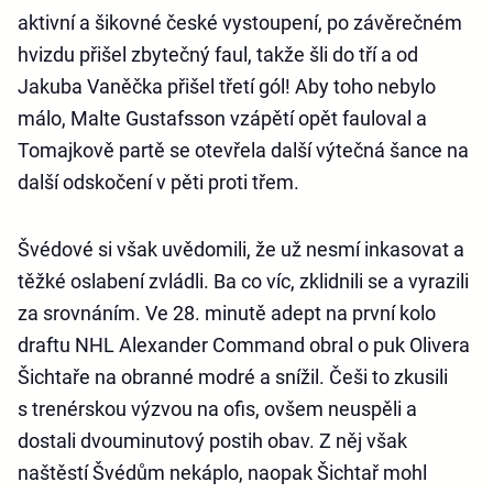
aktivní a šikovné české vystoupení, po závěrečném
hvizdu přišel zbytečný faul, takže šli do tří a od
Jakuba Vaněčka přišel třetí gól! Aby toho nebylo
málo, Malte Gustafsson vzápětí opět fauloval a
Tomajkově partě se otevřela další výtečná šance na
další odskočení v pěti proti třem.
Švédové si však uvědomili, že už nesmí inkasovat a
těžké oslabení zvládli. Ba co víc, zklidnili se a vyrazili
za srovnáním. Ve 28. minutě adept na první kolo
draftu NHL Alexander Command obral o puk Olivera
Šichtaře na obranné modré a snížil. Češi to zkusili
s trenérskou výzvou na ofis, ovšem neuspěli a
dostali dvouminutový postih obav. Z něj však
naštěstí Švédům nekáplo, naopak Šichtař mohl