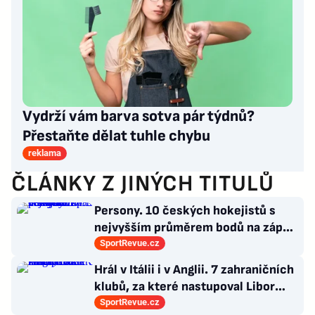
Vydrží vám barva sotva pár týdnů?
Přestaňte dělat tuhle chybu
reklama
ČLÁNKY Z JINÝCH TITULŮ
Persony. 10 českých hokejistů s
nejvyšším průměrem bodů na zápas
v historii německé DEL
SportRevue.cz
Hrál v Itálii i v Anglii. 7 zahraničních
klubů, za které nastupoval Libor
Kozák
SportRevue.cz