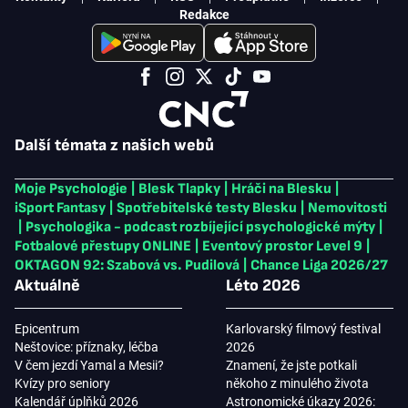
Redakce
Další témata z našich webů
Moje Psychologie
|
Blesk Tlapky
|
Hráči na Blesku
|
iSport Fantasy
|
Spotřebitelské testy Blesku
|
Nemovitosti
|
Psychologika - podcast rozbíjející psychologické mýty
|
Fotbalové přestupy ONLINE
|
Eventový prostor Level 9
|
OKTAGON 92: Szabová vs. Pudilová
|
Chance Liga 2026/27
Aktuálně
Léto 2026
Epicentrum
Karlovarský filmový festival
Neštovice: příznaky, léčba
2026
V čem jezdí Yamal a Mesii?
Znamení, že jste potkali
Kvízy pro seniory
někoho z minulého života
Kalendář úplňků 2026
Astronomické úkazy 2026: