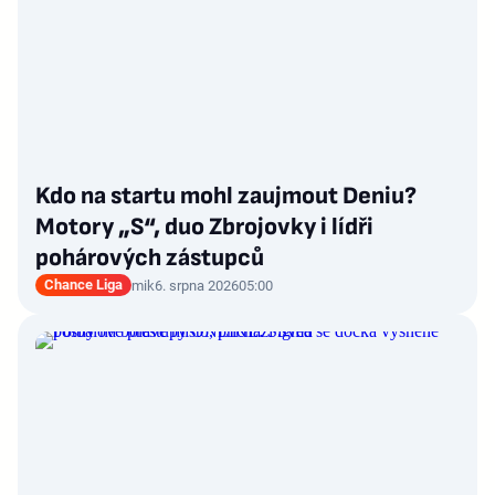
Kdo na startu mohl zaujmout Deniu?
Motory „S“, duo Zbrojovky i lídři
pohárových zástupců
Chance Liga
mik
6. srpna 2026
05:00