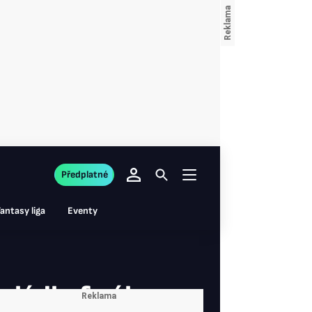
Předplatné
antasy liga
Eventy
ládlo finále,