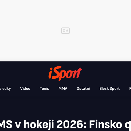
sledky
Video
Tenis
MMA
Ostatní
Blesk Sport
F
S v hokeji 2026: Finsko ov