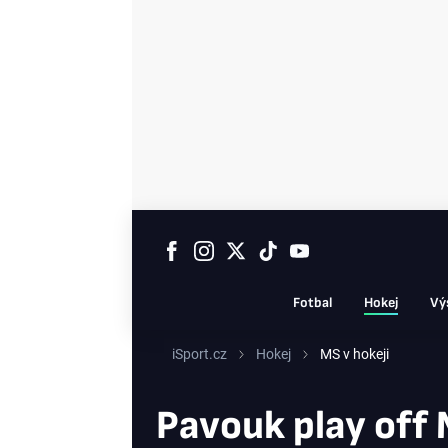
Fotbal
Hokej
Vý
iSport.cz
Hokej
MS v hokeji
Pavouk play off M