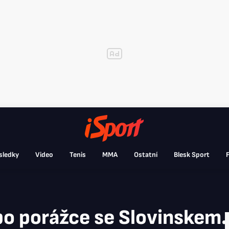
sledky
Video
Tenis
MMA
Ostatní
Blesk Sport
F
 po porážce se Slovinskem.