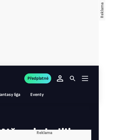
Předplatné
antasy liga
Eventy
 Němci skolili