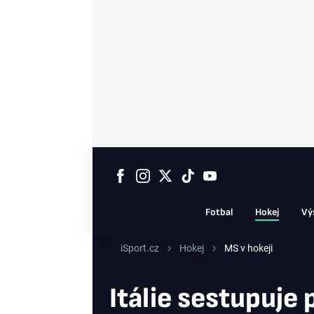
Fotbal
Hokej
Vý
iSport.cz
Hokej
MS v hokeji
Itálie sestupuje