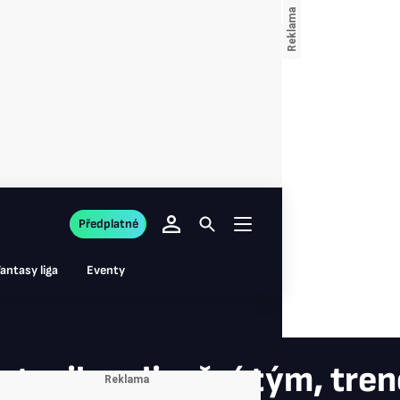
Předplatné
antasy liga
Eventy
stavil realizační tým, tr