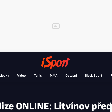
sledky
Video
Tenis
MMA
Ostatní
Blesk Sport
F
lize ONLINE: Litvínov před