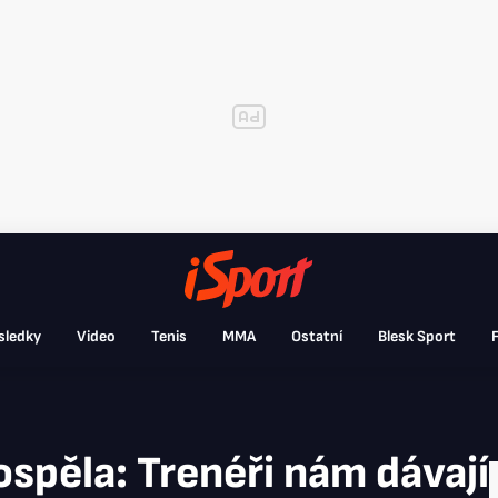
sledky
Video
Tenis
MMA
Ostatní
Blesk Sport
F
spěla: Trenéři nám dávají