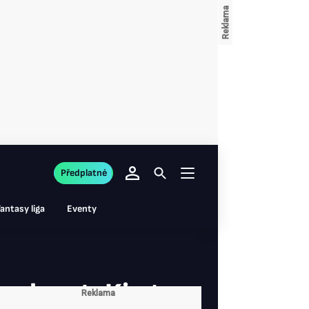
Předplatné
antasy liga
Eventy
 volnost, Kings