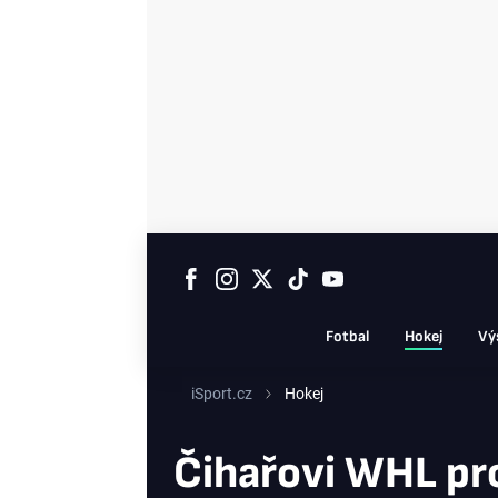
Fotbal
Hokej
Vý
iSport.cz
Hokej
Čihařovi WHL pro