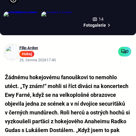
14
Fotogalerie
Filip Ardon
0
Hokej
26. června 2026
17:40
Žádnému hokejovému fanouškovi to nemohlo
utéct. „Ty znám!“ mohli si říct diváci na koncertech
Ewy Farné, když se na velkoplošné obrazovce
objevila jedna ze scének a v ní dvojice securiťáků
v černých mundůrech. Roli herců a ostrých hochů si
vyzkoušeli parťáci z hokejového Anaheimu Radko
Gudas s Lukášem Dostálem. „Když jsem to pak