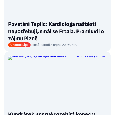
Povstání Teplic: Kardiologa naštěstí
nepotřebuji, smál se Frťala. Promluvil o
zájmu Plzně
Chance Liga
Jonáš Bartoš
9. srpna 2026
07:30
Kundrátek poprvé rozebírá konec v