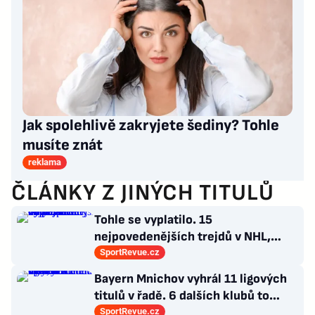
Jak spolehlivě zakryjete šediny? Tohle
musíte znát
reklama
ČLÁNKY Z JINÝCH TITULŮ
Tohle se vyplatilo. 15
nejpovedenějších trejdů v NHL,
které byly upečeny na poslední
SportRevue.cz
chvíli
Bayern Mnichov vyhrál 11 ligových
titulů v řadě. 6 dalších klubů to
zvládlo také, některé i víckrát
SportRevue.cz