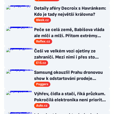
Detaily aféry Decroix s Havránkem:
Kdo je tady největší královna?
Blesk.cz
Peče se celá země, Babišova vláda
ale mlčí a mlží. Přitom extrémy
počasí jsou trvalými problémy
Reflex.cz
Česka
Češi ve velkém vozí ojetiny ze
zahraničí. Mezi nimi i přes sto
Ferrari a desítky Lamborghini
E15.cz
Samsung okouzlil Prahu dronovou
show k odstartování prodeje
nových produktů
Poggers
Výhřev, čidla a stačí, říká průzkum.
Pokročilá elektronika není prioritou
zákazníků
Auto.cz