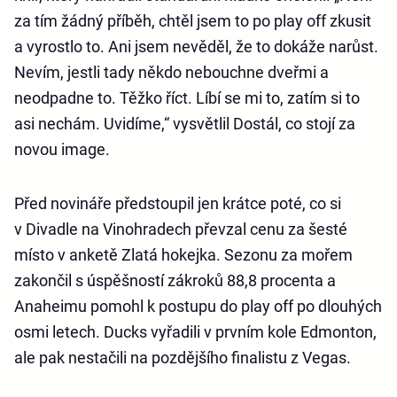
za tím žádný příběh, chtěl jsem to po play off zkusit
a vyrostlo to. Ani jsem nevěděl, že to dokáže narůst.
Nevím, jestli tady někdo nebouchne dveřmi a
neodpadne to. Těžko říct. Líbí se mi to, zatím si to
asi nechám. Uvidíme,“ vysvětlil Dostál, co stojí za
novou image.
Před novináře předstoupil jen krátce poté, co si
v Divadle na Vinohradech převzal cenu za šesté
místo v anketě Zlatá hokejka. Sezonu za mořem
zakončil s úspěšností zákroků 88,8 procenta a
Anaheimu pomohl k postupu do play off po dlouhých
osmi letech. Ducks vyřadili v prvním kole Edmonton,
ale pak nestačili na pozdějšího finalistu z Vegas.