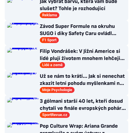
Jak vybrat barvu, která vám bude
slušet? Tohle je rozhodující
Reklama
Závod Super Formule na okruhu
SUGO i díky Safety Caru ovládl
Fukuzumi. Staněk po chybě nedojel
F1 Sport
Filip Vondrášek: V Jižní Americe si
lidé plují životem mnohem lehčeji,
věci tolik neřeší
Lidé a země
Už se nám to krátí... Jak si nenechat
zkazit letní pohodu myšlenkami na
zářijový zápřah?
Moje Psychologie
3 gólmani starší 40 let, kteří dosud
chytali ve finále evropských pohárů.
Všichni odešli ze hřiště jako
SportRevue.cz
poražení
Pop Culture Wrap: Ariana Grande