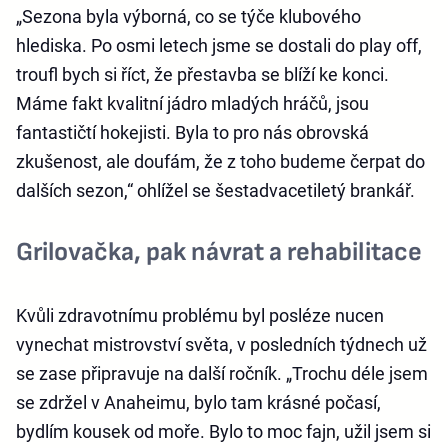
„Sezona byla výborná, co se týče klubového
hlediska. Po osmi letech jsme se dostali do play off,
troufl bych si říct, že přestavba se blíží ke konci.
Máme fakt kvalitní jádro mladých hráčů, jsou
fantastičtí hokejisti. Byla to pro nás obrovská
zkušenost, ale doufám, že z toho budeme čerpat do
dalších sezon,“ ohlížel se šestadvacetiletý brankář.
Grilovačka, pak návrat a rehabilitace
Kvůli zdravotnímu problému byl posléze nucen
vynechat mistrovství světa, v posledních týdnech už
se zase připravuje na další ročník. „Trochu déle jsem
se zdržel v Anaheimu, bylo tam krásné počasí,
bydlím kousek od moře. Bylo to moc fajn, užil jsem si