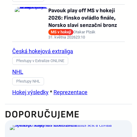
Pavouk play off MS v hokeji
2026: Finsko ovládlo finále,
Norsko slaví senzační bronz
MS v hokeji
Otakar Plzák
31. května 2026
23:10
Česká hokejová extraliga
Přestupy v Extralize ONLINE
NHL
Přestupy NHL
Hokej výsledky
*
Reprezentace
DOPORUČUJEME