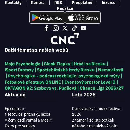
Kontakty
Kariéra
RSS
Předplatné
Inzerce
Redakce
Další témata z našich webů
Moje Psychologie
|
Blesk Tlapky
|
Hráči na Blesku
|
iSport Fantasy
|
Spotřebitelské testy Blesku
|
Nemovitosti
|
Psychologika - podcast rozbíjející psychologické mýty
|
Fotbalové přestupy ONLINE
|
Eventový prostor Level 9
|
OKTAGON 92: Szabová vs. Pudilová
|
Chance Liga 2026/27
Aktuálně
Léto 2026
Epicentrum
Karlovarský filmový festival
Neštovice: příznaky, léčba
2026
V čem jezdí Yamal a Mesii?
Znamení, že jste potkali
Kvízy pro seniory
někoho z minulého života