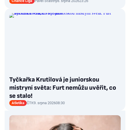
Chance Liga
Pavel Šťastný
8. srpna 2026
23:26
Tyčkařka Krutilová je juniorskou
mistryní světa: Furt nemůžu uvěřit, co
se stalo!
Atletika
ČTK
9. srpna 2026
08:30