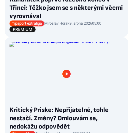
Třinci: Těžko jsem se s některými věcmi
vyrovnával
Tipsport extraliga
Miroslav Horák
9. srpna 2026
05:00
Kritický Priske: Nepřijatelné, tohle
nestačí. Změny? Omlouvám se,
nedokážu odpovědět