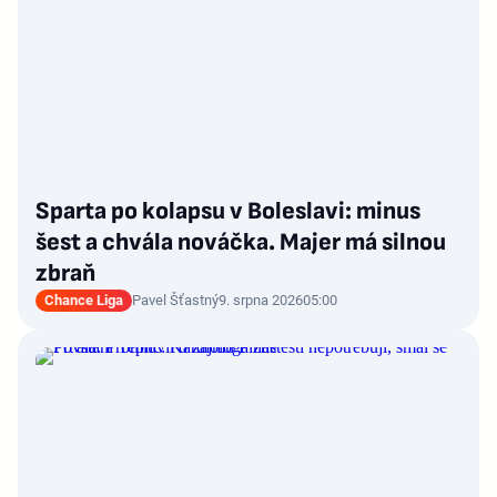
Sparta po kolapsu v Boleslavi: minus
šest a chvála nováčka. Majer má silnou
zbraň
Chance Liga
Pavel Šťastný
9. srpna 2026
05:00