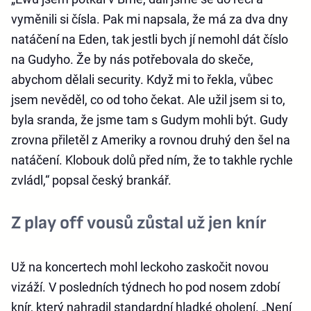
vyměnili si čísla. Pak mi napsala, že má za dva dny
natáčení na Eden, tak jestli bych jí nemohl dát číslo
na Gudyho. Že by nás potřebovala do skeče,
abychom dělali security. Když mi to řekla, vůbec
jsem nevěděl, co od toho čekat. Ale užil jsem si to,
byla sranda, že jsme tam s Gudym mohli být. Gudy
zrovna přiletěl z Ameriky a rovnou druhý den šel na
natáčení. Klobouk dolů před ním, že to takhle rychle
zvládl,“ popsal český brankář.
Z play off vousů zůstal už jen knír
Už na koncertech mohl leckoho zaskočit novou
vizáží. V posledních týdnech ho pod nosem zdobí
knír, který nahradil standardní hladké oholení. „Není