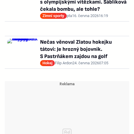
s olympijskými vítězkami. Sáblíková
čekala bombu, ale tohle?
Zimní sporty
pta
16. června 2026
16:19
Nečas věnoval Zlatou hokejku
tátovi: Je hrozný bojovník.
S Pastrňákem zajdou na golf
Hokej
Filip Ardon
24. června 2026
07:05