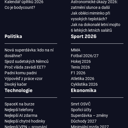
Kalendář úplňků 2026
Astronomické úkazy 2026:
Co je bodycount?
zatmění slunce a další
Jak obléci miminko při
vysokých teplotách?
Jak na dokonalé letní mojito
6 lehkých letních salátů
Politika
Sport 2026
Nová superdávka: kdo na ní
MMA
dosáhne?
Fotbal 2026/27
Sjezd sudetských Němců
Hokej 2026
Proč vláda zavádí EET?
Tenis 2026
Padni komu padni
F1 2026
Výpověď z práce vzor
Atletika 2026
Divoký kačer
Cyklistika 2026
Technologie
Ekonomika
SpaceX na burze
Smrt OSVČ
Nejlepší telefony
Spořicí účty
Nejlepší AI zdarma
Superdávka – změny
Nejlepší chytré hodinky
Důchody 2027
Nejlepší VPN – srovnání
Minimální mzda 2027