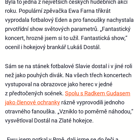
Byla to jedna z největších českých hudebních akcí
roku. Populární zpěvačka Ewa Farna třikrát
vyprodala fotbalový Eden a pro fanoušky nachystala
prvotřídní show světových parametrů. „Fantastický
koncert, hrozně jsem si to užil. Fantastická show,“
ocenil i hokejový brankář Lukáš Dostál.
Sám se na stánek fotbalové Slavie dostal i v jiné roli
než jako pouhých divák. Na všech třech koncertech
vystupoval na obrazovce jako herec v jedné
z předtočených scének.
Spolu s Radkem Gudasem
jako členové ochranky
rázně vyprovodili jednoho
otravného fanouška. „Vzniklo to poměrně náhodou,“
vysvětloval Dostál na Zlaté hokejce.
„Ewu jsem potkal v Brně, dali jsme se do řeči a