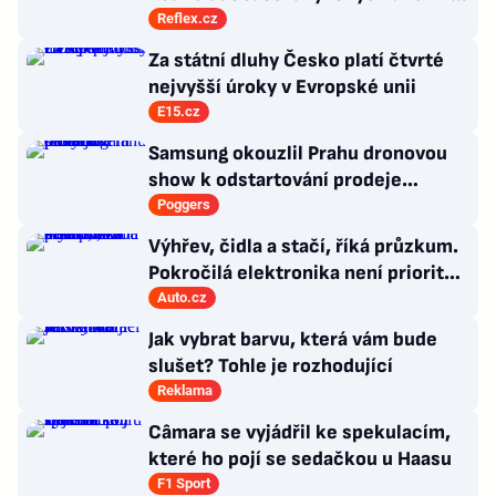
burzu?
Reflex.cz
Za státní dluhy Česko platí čtvrté
nejvyšší úroky v Evropské unii
E15.cz
Samsung okouzlil Prahu dronovou
show k odstartování prodeje
nových produktů
Poggers
Výhřev, čidla a stačí, říká průzkum.
Pokročilá elektronika není prioritou
zákazníků
Auto.cz
Jak vybrat barvu, která vám bude
slušet? Tohle je rozhodující
Reklama
Câmara se vyjádřil ke spekulacím,
které ho pojí se sedačkou u Haasu
F1 Sport