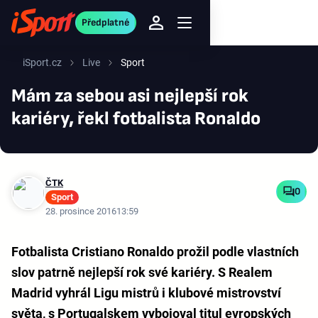
Předplatné
iSport.cz
Live
Sport
Mám za sebou asi nejlepší rok
kariéry, řekl fotbalista Ronaldo
ČTK
0
Sport
28. prosince 2016
13:59
Fotbalista Cristiano Ronaldo prožil podle vlastních
slov patrně nejlepší rok své kariéry. S Realem
Madrid vyhrál Ligu mistrů i klubové mistrovství
světa, s Portugalskem vybojoval titul evropských