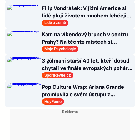
Filip Vondrášek: V Jižní Americe si
lidé plují životem mnohem lehčeji,
věci tolik neřeší
Lidé a země
Kam na víkendový brunch v centru
Prahy? Na těchto místech si
dlouhou snídani užívají i místní
Moje Psychologie
3 gólmani starší 40 let, kteří dosud
chytali ve finále evropských pohárů.
Všichni odešli ze hřiště jako
SportRevue.cz
poražení
Pop Culture Wrap: Ariana Grande
promluvila o svém ústupu z
veřejného života a Sophia z
HeyFomo
KATSEYE si dává pauzu od skupiny