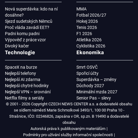
Nová superdávka: kdo na ní
MMA
dosáhne?
Fotbal 2026/27
Sjezd sudetských Němců
Hokej 2026
Proč vláda zavádí EET?
Tenis 2026
Padni komu padni
F1 2026
Výpověď z práce vzor
Atletika 2026
Divoký kačer
Cyklistika 2026
Technologie
Ekonomika
SpaceX na burze
Smrt OSVČ
Nejlepší telefony
Spořicí účty
Nejlepší AI zdarma
Superdávka – změny
Nejlepší chytré hodinky
Důchody 2027
Nejlepší VPN – srovnání
Minimální mzda 2027
Netflix filmy a seriály
Senior Pas – slevy
© 2001 - 2026 Copyright CZECH NEWS CENTER a.s. a dodavatelé obsahu
se sídlem náměstí Marie Schmolkové 3493/1, 100 00 Praha 10 -
Strašnice, IČO: 02346826, zapsána v OR, sp.zn. B 19490 a dodavatelé
obsahu
Autorská práva k publikovaným materiálům
Podmínky pro užívání služby informační společnosti