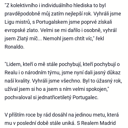
"Z kolektivního i individuálního hlediska to byl
pravděpodobně můj zatím nejlepší rok. Vyhráli jsme
Ligu mistrů, s Portugalskem jsme poprvé získali
evropské zlato. Velmi se mi dařilo i osobně, vyhrál
jsem Zlatý míč... Nemohl jsem chtít víc," řekl
Ronaldo.
"Lidem, kteří o mě stále pochybují, kteří pochybují o
Realu i o národním týmu, jsme nyní dali jasný důkaz
naší kvality. Vyhráli jsme všechno. Byl to úžasný rok,
užíval jsem si ho a jsem s ním velmi spokojen,"
pochvaloval si jednatřicetiletý Portugalec.
V příštím roce by rád dosáhl na jedinou metu, která
mu v poslední době stále uniká. S Realem Madrid