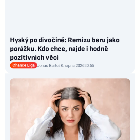
Hyský po divočině: Remízu beru jako
porážku. Kdo chce, najde i hodně
pozitivních věcí
Chance Liga
Jonáš Bartoš
8. srpna 2026
20:55