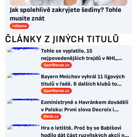
Jak spolehlivě zakryjete šediny? Tohle
musíte znát
reklama
ČLÁNKY Z JINÝCH TITULŮ
Tohle se vyplatilo. 15
nejpovedenějších trejdů v NHL,
které byly upečeny na poslední
SportRevue.cz
chvíli
Bayern Mnichov vyhrál 11 ligových
titulů v řadě. 6 dalších klubů to
zvládlo také, některé i víckrát
SportRevue.cz
Exministryně s Havránkem dováděli
v Polsku: První slova Decroix i
Havránkové!
Blesk.cz
Hra o letiště. Proč by se Babišovi
hodilo dát část ruzyňských akcií na