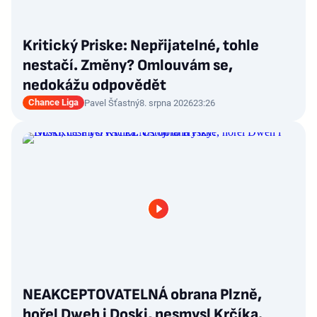
Kritický Priske: Nepřijatelné, tohle
nestačí. Změny? Omlouvám se,
nedokážu odpovědět
Chance Liga
Pavel Šťastný
8. srpna 2026
23:26
NEAKCEPTOVATELNÁ obrana Plzně,
hořel Dweh i Doski, nesmysl Krčíka.