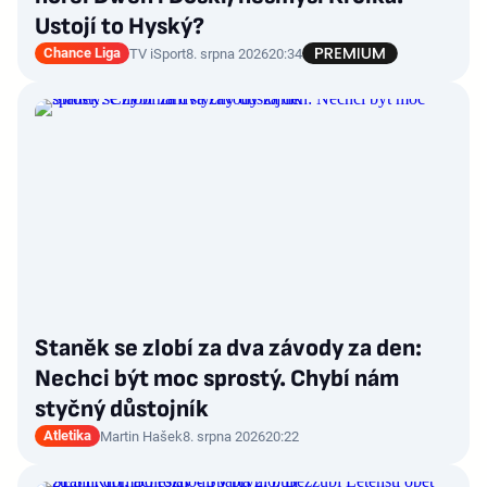
Ustojí to Hyský?
Chance Liga
TV iSport
8. srpna 2026
20:34
Staněk se zlobí za dva závody za den:
Nechci být moc sprostý. Chybí nám
styčný důstojník
Atletika
Martin Hašek
8. srpna 2026
20:22