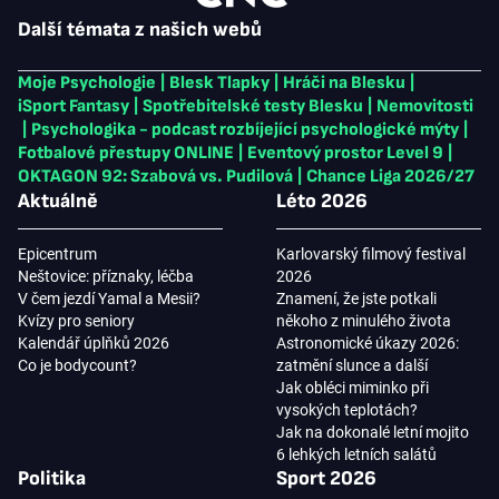
Další témata z našich webů
Moje Psychologie
|
Blesk Tlapky
|
Hráči na Blesku
|
iSport Fantasy
|
Spotřebitelské testy Blesku
|
Nemovitosti
|
Psychologika - podcast rozbíjející psychologické mýty
|
Fotbalové přestupy ONLINE
|
Eventový prostor Level 9
|
OKTAGON 92: Szabová vs. Pudilová
|
Chance Liga 2026/27
Aktuálně
Léto 2026
Epicentrum
Karlovarský filmový festival
Neštovice: příznaky, léčba
2026
V čem jezdí Yamal a Mesii?
Znamení, že jste potkali
Kvízy pro seniory
někoho z minulého života
Kalendář úplňků 2026
Astronomické úkazy 2026:
Co je bodycount?
zatmění slunce a další
Jak obléci miminko při
vysokých teplotách?
Jak na dokonalé letní mojito
6 lehkých letních salátů
Politika
Sport 2026