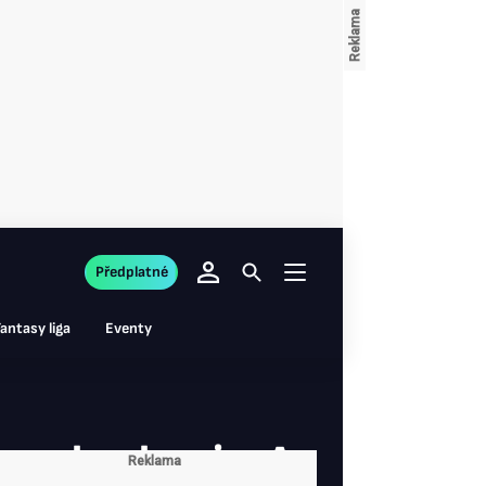
Předplatné
antasy liga
Eventy
e akceleruje. A