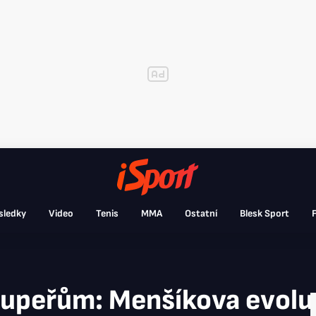
sledky
Video
Tenis
MMA
Ostatní
Blesk Sport
F
oupeřům: Menšíkova evoluc