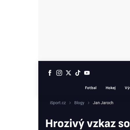
Fotbal
Hokej
Vý
iSport.cz
Blogy
Jan Jaroch
Hrozivý vzkaz s