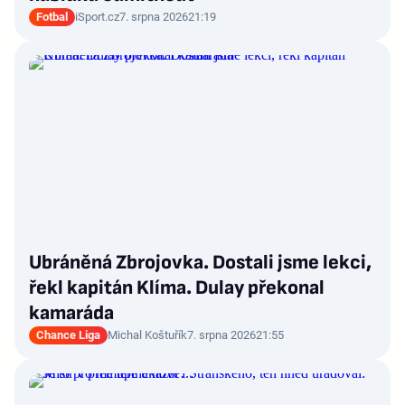
Fotbal
iSport.cz
7. srpna 2026
21:19
Ubráněná Zbrojovka. Dostali jsme lekci,
řekl kapitán Klíma. Dulay překonal
kamaráda
Chance Liga
Michal Koštuřík
7. srpna 2026
21:55