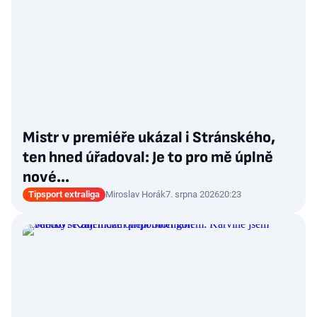
Mistr v premiéře ukázal i Stránského,
ten hned úřadoval: Je to pro mě úplně
nové…
Tipsport extraliga
Miroslav Horák
7. srpna 2026
20:23