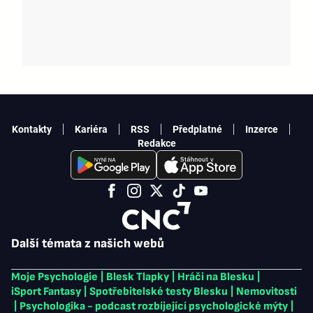
Kontakty
Kariéra
RSS
Předplatné
Inzerce
Redakce
Další témata z našich webů
Moje Psychologie
|
Blesk Tlapky
|
Hráči na Blesku
|
iSport Fantasy
|
Spotřebitelské testy Blesku
|
Nemovitosti
|
Psychologika - podcast rozbíjející psychologické mýty
|