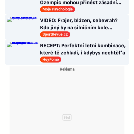
Ozempic mohou přinést zásadní
průlom v léčbě Alzheimerovy
Moje Psychologie
choroby
VIDEO: Frajer, blázen, sebevrah?
Kdo jiný by na silničním kole
dokázal tyhle triky?
SportRevue.cz
RECEPT: Perfektní letní kombinace,
které tě zchladí, i kdybys nechtěl*a
HeyFomo