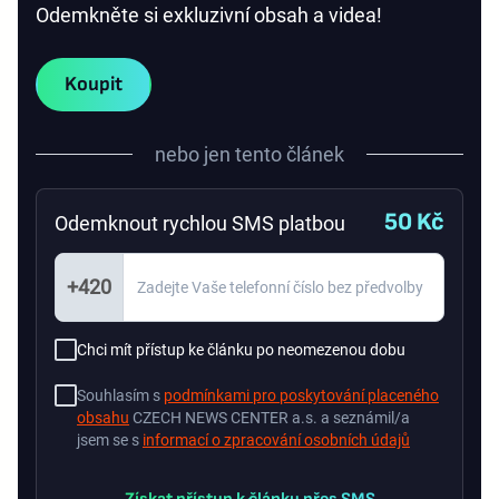
Odemkněte si exkluzivní obsah a videa!
Koupit
nebo jen tento článek
50 Kč
Odemknout rychlou SMS platbou
+420
Chci mít přístup ke článku po neomezenou dobu
Souhlasím s
podmínkami pro poskytování placeného
obsahu
CZECH NEWS CENTER a.s. a seznámil/a
jsem se s
informací o zpracování osobních údajů