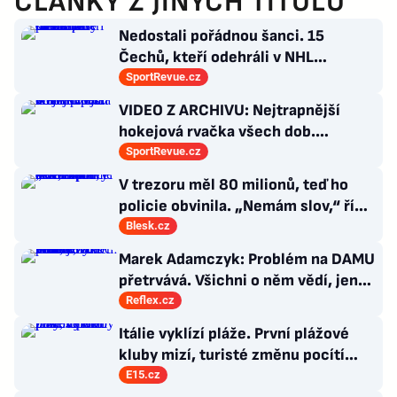
ČLÁNKY Z JINÝCH TITULŮ
Nedostali pořádnou šanci. 15
Čechů, kteří odehráli v NHL
maximálně dva zápasy
SportRevue.cz
VIDEO Z ARCHIVU: Nejtrapnější
hokejová rvačka všech dob.
Nepadla v ní ani rána
SportRevue.cz
V trezoru měl 80 milionů, teď ho
policie obvinila. „Nemám slov,“ říká
exšéf Správy železnic
Blesk.cz
Marek Adamczyk: Problém na DAMU
přetrvává. Všichni o něm vědí, jen
moc nevědí, co s ním
Reflex.cz
Itálie vyklízí pláže. První plážové
kluby mizí, turisté změnu pocítí
brzy
E15.cz