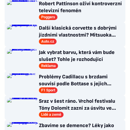
Robert Pattinson oživí kontroverzní
televizní fenomén
Poggers
Další klasická corvette s dobrými
jízdními vlastnostmi? Mitsuoka
znovu využije legendární MX-5
Auto.cz
Jak vybrat barvu, která vám bude
slušet? Tohle je rozhodující
Reklama
Problémy Cadillacu s brzdami
souvisí podle Bottase s jejich
chlazením
F1 Sport
Sraz v šest ráno. Vrchol festivalu
Tóny Dolomit zazní za úsvitu ve
3000 metrech
Lidé a země
Zbavíme se demence? Léky jako