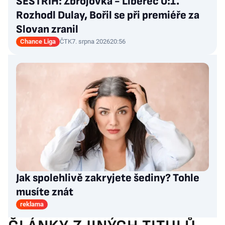
SESTŘIH: Zbrojovka - Liberec 0:1.
Rozhodl Dulay, Bořil se při premiéře za
Slovan zranil
Chance Liga
ČTK
7. srpna 2026
20:56
Jak spolehlivě zakryjete šediny? Tohle
musíte znát
reklama