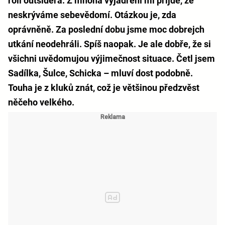
roli outsidera. Z mnoha vyjádření mi přijde, že
neskrýváme sebevědomí. Otázkou je, zda
oprávněně. Za poslední dobu jsme moc dobrejch
utkání neodehráli. Spíš naopak. Je ale dobře, že si
všichni uvědomujou výjimečnost situace. Četl jsem
Sadílka, Šulce, Schicka – mluví dost podobně.
Touha je z kluků znát, což je většinou předzvěst
něčeho velkého.