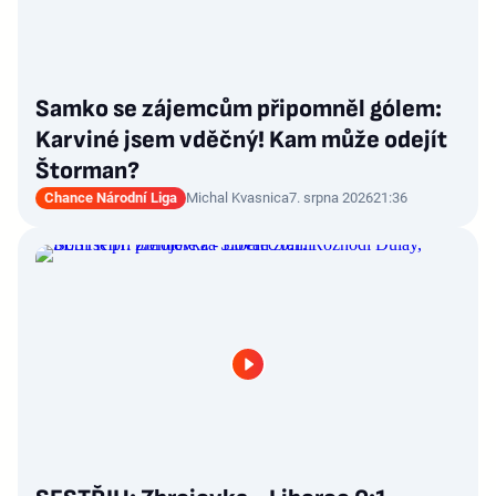
Samko se zájemcům připomněl gólem:
Karviné jsem vděčný! Kam může odejít
Štorman?
Chance Národní Liga
Michal Kvasnica
7. srpna 2026
21:36