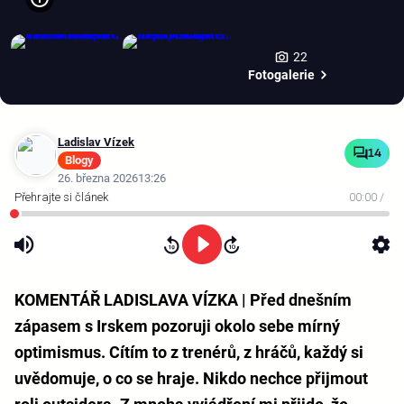
22
Fotogalerie
Ladislav Vízek
14
Blogy
26. března 2026
13:26
00:00
/
KOMENTÁŘ LADISLAVA VÍZKA | Před dnešním
zápasem s Irskem pozoruji okolo sebe mírný
optimismus. Cítím to z trenérů, z hráčů, každý si
uvědomuje, o co se hraje. Nikdo nechce přijmout