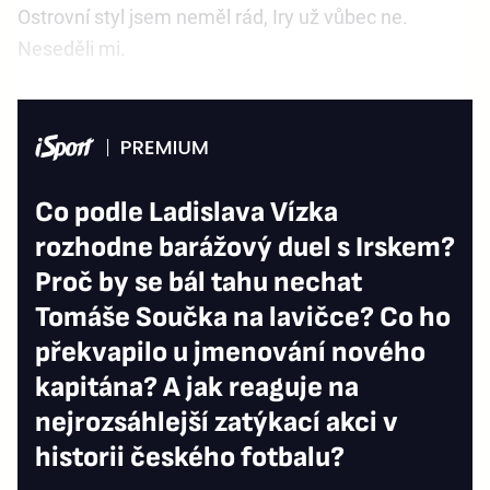
Ostrovní styl jsem neměl rád, Iry už vůbec ne.
Neseděli mi.
Co podle Ladislava Vízka
rozhodne barážový duel s Irskem?
Proč by se bál tahu nechat
Tomáše Součka na lavičce? Co ho
překvapilo u jmenování nového
kapitána? A jak reaguje na
nejrozsáhlejší zatýkací akci v
historii českého fotbalu?