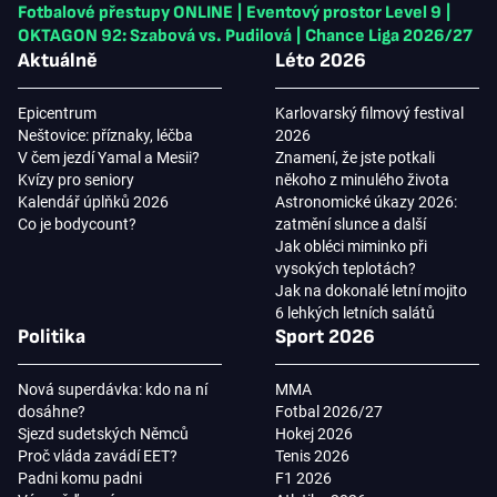
Fotbalové přestupy ONLINE
|
Eventový prostor Level 9
|
OKTAGON 92: Szabová vs. Pudilová
|
Chance Liga 2026/27
Aktuálně
Léto 2026
Epicentrum
Karlovarský filmový festival
Neštovice: příznaky, léčba
2026
V čem jezdí Yamal a Mesii?
Znamení, že jste potkali
Kvízy pro seniory
někoho z minulého života
Kalendář úplňků 2026
Astronomické úkazy 2026:
Co je bodycount?
zatmění slunce a další
Jak obléci miminko při
vysokých teplotách?
Jak na dokonalé letní mojito
6 lehkých letních salátů
Politika
Sport 2026
Nová superdávka: kdo na ní
MMA
dosáhne?
Fotbal 2026/27
Sjezd sudetských Němců
Hokej 2026
Proč vláda zavádí EET?
Tenis 2026
Padni komu padni
F1 2026