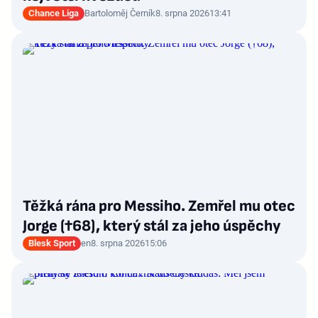
Chance Liga
Bartoloměj Černík
8. srpna 2026
13:41
Těžká rána pro Messiho. Zemřel mu otec
Jorge (†68), který stál za jeho úspěchy
Blesk Sport
en
8. srpna 2026
15:06