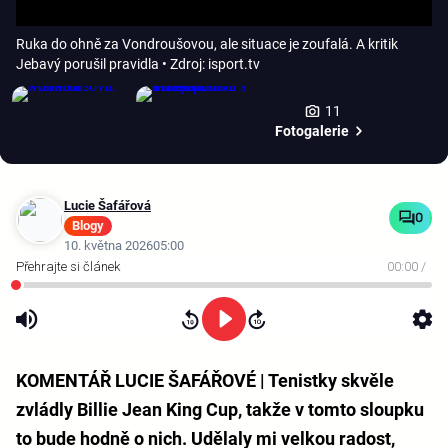
Ruka do ohně za Vondroušovou, ale situace je zoufalá. A kritik
Jebavý porušil pravidla
• Zdroj: isport.tv
11
Fotogalerie
Lucie Šafářová
0
Blogy
10. května 2026
05:00
00:00
/
KOMENTÁŘ LUCIE ŠAFÁŘOVÉ | Tenistky skvěle
zvládly Billie Jean King Cup, takže v tomto sloupku
to bude hodně o nich. Udělaly mi velkou radost,