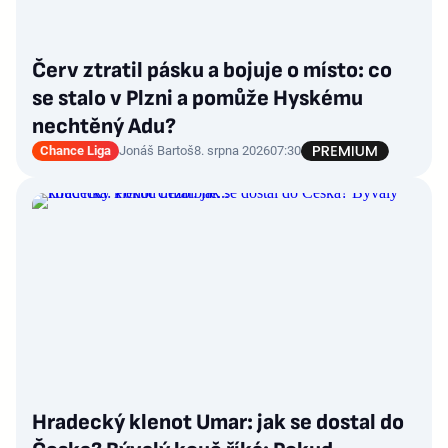
Červ ztratil pásku a bojuje o místo: co
se stalo v Plzni a pomůže Hyskému
nechtěný Adu?
Chance Liga
Jonáš Bartoš
8. srpna 2026
07:30
Hradecký klenot Umar: jak se dostal do