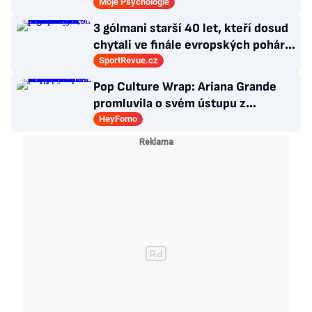
dlouhou snídani užívají i místní
Moje Psychologie
3 gólmani starší 40 let, kteří dosud
chytali ve finále evropských pohárů.
Všichni odešli ze hřiště jako
SportRevue.cz
poražení
Pop Culture Wrap: Ariana Grande
promluvila o svém ústupu z
veřejného života a Sophia z
HeyFomo
KATSEYE si dává pauzu od skupiny