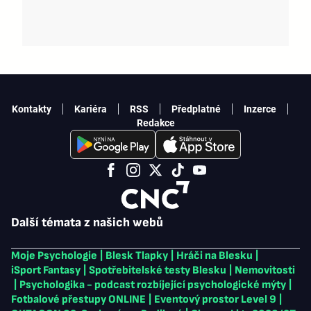
Kontakty
Kariéra
RSS
Předplatné
Inzerce
Redakce
Další témata z našich webů
Moje Psychologie
|
Blesk Tlapky
|
Hráči na Blesku
|
iSport Fantasy
|
Spotřebitelské testy Blesku
|
Nemovitosti
|
Psychologika - podcast rozbíjející psychologické mýty
|
Fotbalové přestupy ONLINE
|
Eventový prostor Level 9
|