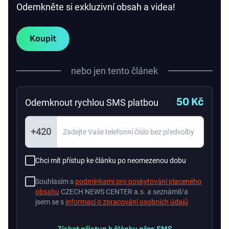
Odemkněte si exkluzivní obsah a videa!
Koupit
nebo jen tento článek
50 Kč
Odemknout rychlou SMS platbou
+420
Chci mít přístup ke článku po neomezenou dobu
Souhlasím s
podmínkami pro poskytování placeného
obsahu
CZECH NEWS CENTER a.s. a seznámil/a
jsem se s
informací o zpracování osobních údajů