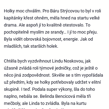
Holky moc chválím. Pro Báru Strýcovou to byl v roli
kapitánky křest ohněm, měla hned na startu velké
drama. Ale aspoň jí to kvalitně otestovalo. To
pochopitelně myslím ze srandy… I jí to moc přeju.
Byla vidět obrovská bojovnost, energie. Jak od
mladších, tak starších holek.
Chtěla bych vyzdvihnout Lindu Noskovou, jak
úžasně zvládá roli týmové jedničky, což je ještě o
něco jiná zodpovědnost. Skvěle se s tím vypořádala
už předtím, kdy se holky potřebovaly udržet v elitní
skupině. I teď. Podala super výkony, šla do toho
naplno, nebála se. Belinda Bencicová měla tři
mečboly, ale Linda to zvládla. Byla na kurtu