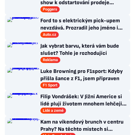
show k odstartování prodeje
nových produktů
Poggers
Ford to s elektrickým pick-upem
nevzdává. Prozradil jeho jméno i
atraktivní cenovku
Auto.cz
Jak vybrat barvu, která vám bude
slušet? Tohle je rozhodující
Reklama
Luke Browning pro F1sport: Kdyby
přišla šance z F1, jsem připraven
F1 Sport
Filip Vondrášek: V Jižní Americe si
lidé plují životem mnohem lehčeji,
věci tolik neřeší
Lidé a země
Kam na víkendový brunch v centru
Prahy? Na těchto místech si