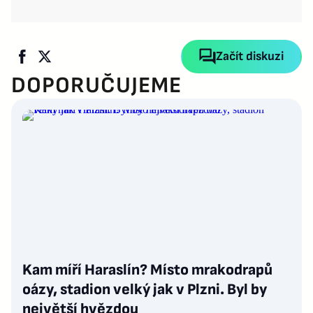
Začít diskuzi
DOPORUČUJEME
Kam míří Haraslín? Místo mrakodrapů
oázy, stadion velký jak v Plzni. Byl by
největší hvězdou