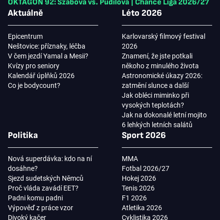
OKTAGON 92: Szabová vs. Pudilová
|
Chance Liga 2026/27
Aktuálně
Léto 2026
Epicentrum
Karlovarský filmový festival
Neštovice: příznaky, léčba
2026
V čem jezdí Yamal a Mesii?
Znamení, že jste potkali
Kvízy pro seniory
někoho z minulého života
Kalendář úplňků 2026
Astronomické úkazy 2026:
Co je bodycount?
zatmění slunce a další
Jak obléci miminko při
vysokých teplotách?
Jak na dokonalé letní mojito
6 lehkých letních salátů
Politika
Sport 2026
Nová superdávka: kdo na ní
MMA
dosáhne?
Fotbal 2026/27
Sjezd sudetských Němců
Hokej 2026
Proč vláda zavádí EET?
Tenis 2026
Padni komu padni
F1 2026
Výpověď z práce vzor
Atletika 2026
Divoký kačer
Cyklistika 2026