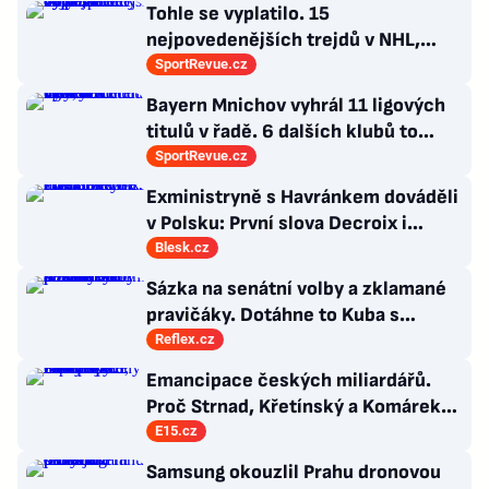
Tohle se vyplatilo. 15
nejpovedenějších trejdů v NHL,
které byly upečeny na poslední
SportRevue.cz
chvíli
Bayern Mnichov vyhrál 11 ligových
titulů v řadě. 6 dalších klubů to
zvládlo také, některé i víckrát
SportRevue.cz
Exministryně s Havránkem dováděli
v Polsku: První slova Decroix i
Havránkové!
Blesk.cz
Sázka na senátní volby a zklamané
pravičáky. Dotáhne to Kuba s
hnutím Naše Česko do celostátní
Reflex.cz
politiky?
Emancipace českých miliardářů.
Proč Strnad, Křetínský a Komárek
nakupují západní ikony
E15.cz
Samsung okouzlil Prahu dronovou