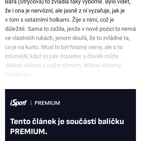
Bára (Strýcová) to zvládla taky výborně. Bylo vidět,
že i ona je nervózní, ale jasně z ní vyzařuje, jak je
v tom s ostatními holkami. Žije s nimi, což je
důležité. Sama to zažila, jenže v nové pozici to nemá
ve vlastních rukách, jenom doufá, že to zvládne ta,
co je na kurtu. Musí to být hrozný nervy, ale o to
krásnější, když to pak dopadne a člověk může
skákat vítězně s celým týmem. Máme výborný
mladý tým.
Tento článek je součástí balíčku
PREMIUM.