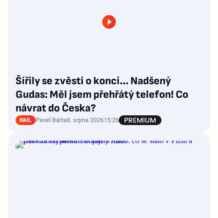
Šířily se zvěsti o konci... Nadšený
Gudas: Měl jsem přehřátý telefon! Co
návrat do Česka?
NHL
Pavel Bárta
8. srpna 2026
15:26