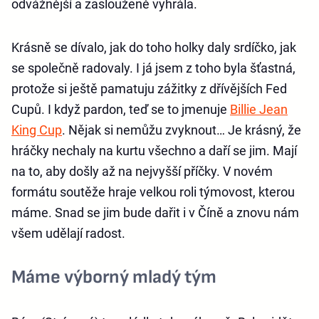
odvážnější a zaslouženě vyhrála.
Krásně se dívalo, jak do toho holky daly srdíčko, jak
se společně radovaly. I já jsem z toho byla šťastná,
protože si ještě pamatuju zážitky z dřívějších Fed
Cupů. I když pardon, teď se to jmenuje
Billie Jean
King Cup
. Nějak si nemůžu zvyknout… Je krásný, že
hráčky nechaly na kurtu všechno a daří se jim. Mají
na to, aby došly až na nejvyšší příčky. V novém
formátu soutěže hraje velkou roli týmovost, kterou
máme. Snad se jim bude dařit i v Číně a znovu nám
všem udělají radost.
Máme výborný mladý tým