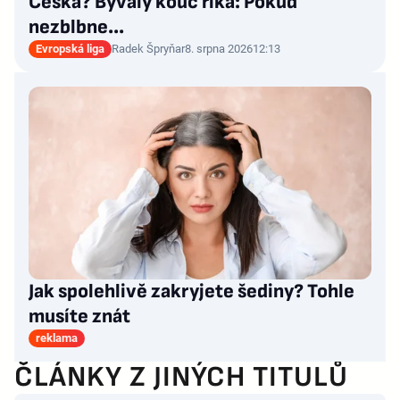
Česka? Bývalý kouč říká: Pokud
nezblbne...
Evropská liga
Radek Špryňar
8. srpna 2026
12:13
Jak spolehlivě zakryjete šediny? Tohle
musíte znát
reklama
ČLÁNKY Z JINÝCH TITULŮ