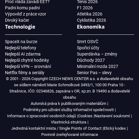
Proč vláda zavádí EET?
Tenis 2026
Padni komu padni
F1 2026
Výpověď z práce vzor
Atletika 2026
Divoký kačer
Cyklistika 2026
Technologie
Ekonomika
SpaceX na burze
Smrt OSVČ
Nejlepší telefony
Spořicí účty
Nejlepší AI zdarma
Superdávka – změny
Nejlepší chytré hodinky
Důchody 2027
Nejlepší VPN – srovnání
Minimální mzda 2027
Netflix filmy a seriály
Senior Pas – slevy
© 2001 - 2026 Copyright CZECH NEWS CENTER a.s. a dodavatelé obsahu
se sídlem náměstí Marie Schmolkové 3493/1, 100 00 Praha 10 -
Strašnice, IČO: 02346826, zapsána v OR, sp.zn. B 19490 a dodavatelé
obsahu
Autorská práva k publikovaným materiálům
Podmínky pro užívání služby informační společnosti
Informace o zpracování osobních údajů
Cookies
Nastavení soukromí
Vlastnická struktura
Jednotná kontaktní místa / Single Points of Contact
Etický kodex
Povinně zveřejňované informace