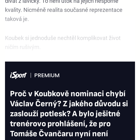
dívat z lavičky. To není útok na jejich nesporné
kvality. Nicméně realita současné reprezentace
taková je.
Koubek si jednoduše nechtěl komplikovat život
ničím rušivým.
Proč v Koubkově nominaci chybí
Václav Černý? Z jakého důvodu si
zaslouží potlesk? A bylo ješitné
trenérovo prohlášení, že pro
Tomáše Čvančaru nyní není