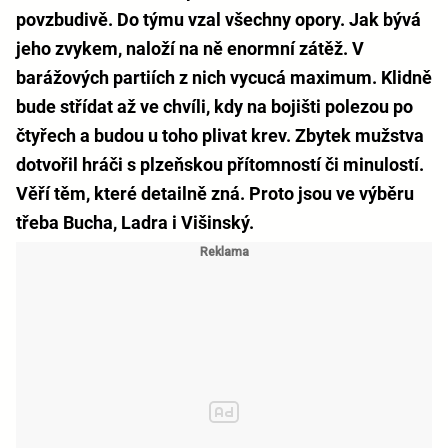
povzbudivě. Do týmu vzal všechny opory. Jak bývá
jeho zvykem, naloží na ně enormní zátěž. V
barážových partiích z nich vycucá maximum. Klidně
bude střídat až ve chvíli, kdy na bojišti polezou po
čtyřech a budou u toho plivat krev. Zbytek mužstva
dotvořil hráči s plzeňskou přítomností či minulostí.
Věří těm, které detailně zná. Proto jsou ve výběru
třeba Bucha, Ladra i Višinský.