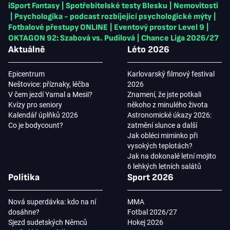
iSport Fantasy
|
Spotřebitelské testy Blesku
|
Nemovitosti
|
Psychologika - podcast rozbíjející psychologické mýty
|
Fotbalové přestupy ONLINE
|
Eventový prostor Level 9
|
OKTAGON 92: Szabová vs. Pudilová
|
Chance Liga 2026/27
Aktuálně
Léto 2026
Epicentrum
Karlovarský filmový festival
Neštovice: příznaky, léčba
2026
V čem jezdí Yamal a Mesii?
Znamení, že jste potkali
Kvízy pro seniory
někoho z minulého života
Kalendář úplňků 2026
Astronomické úkazy 2026:
Co je bodycount?
zatmění slunce a další
Jak obléci miminko při
vysokých teplotách?
Jak na dokonalé letní mojito
6 lehkých letních salátů
Politika
Sport 2026
Nová superdávka: kdo na ní
MMA
dosáhne?
Fotbal 2026/27
Sjezd sudetských Němců
Hokej 2026