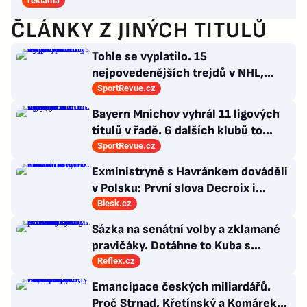
reklama
ČLÁNKY Z JINÝCH TITULŮ
Tohle se vyplatilo. 15
nejpovedenějších trejdů v NHL,
které byly upečeny na poslední
SportRevue.cz
chvíli
Bayern Mnichov vyhrál 11 ligových
titulů v řadě. 6 dalších klubů to
zvládlo také, některé i víckrát
SportRevue.cz
Exministryně s Havránkem dováděli
v Polsku: První slova Decroix i
Havránkové!
Blesk.cz
Sázka na senátní volby a zklamané
pravičáky. Dotáhne to Kuba s
hnutím Naše Česko do celostátní
Reflex.cz
politiky?
Emancipace českých miliardářů.
Proč Strnad, Křetínský a Komárek