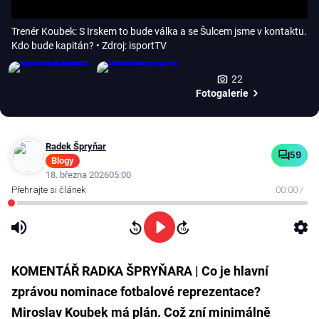
Trenér Koubek: S Irskem to bude válka a se Šulcem jsme v kontaktu.
Kdo bude kapitán?
• Zdroj: isportTV
22
Fotogalerie
Radek Špryňar
59
Blogy
18. března 2026
05:00
00:00
/
KOMENTÁŘ RADKA ŠPRYŇARA | Co je hlavní
zprávou nominace fotbalové reprezentace?
Miroslav Koubek má plán. Což zní minimálně