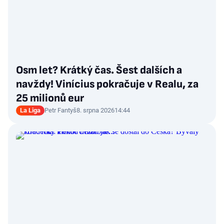
Osm let? Krátký čas. Šest dalších a
navždy! Vinícius pokračuje v Realu, za
25 milionů eur
La Liga
Petr Fantyš
8. srpna 2026
14:44