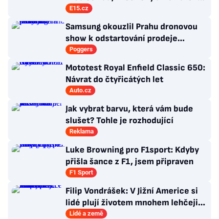
nakupují západní ikony
E15.cz
Samsung okouzlil Prahu dronovou
show k odstartování prodeje
nových produktů
Poggers
Mototest Royal Enfield Classic 650:
Návrat do čtyřicátých let
Auto.cz
Jak vybrat barvu, která vám bude
slušet? Tohle je rozhodující
Reklama
Luke Browning pro F1sport: Kdyby
přišla šance z F1, jsem připraven
F1 Sport
Filip Vondrášek: V Jižní Americe si
lidé plují životem mnohem lehčeji,
věci tolik neřeší
Lidé a země