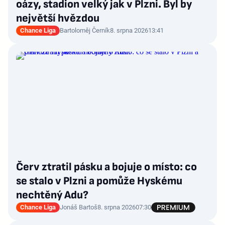
oázy, stadion velký jak v Plzni. Byl by
největší hvězdou
Chance Liga
Bartoloměj Černík
8. srpna 2026
13:41
Červ ztratil pásku a bojuje o místo: co
se stalo v Plzni a pomůže Hyskému
nechtěný Adu?
Chance Liga
Jonáš Bartoš
8. srpna 2026
07:30