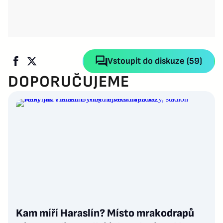
Vstoupit do diskuze (59)
DOPORUČUJEME
Kam míří Haraslín? Místo mrakodrapů