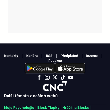
Kontakty
Kariéra
RSS
Předplatné
Inzerce
Redakce
Další témata z našich webů
Moje Psychologie
|
Blesk Tlapky
|
Hráči na Blesku
|