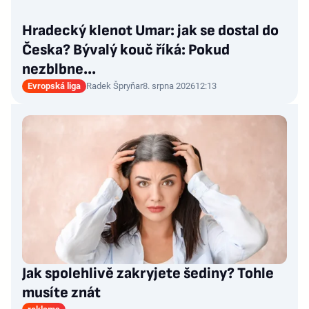
Hradecký klenot Umar: jak se dostal do
Česka? Bývalý kouč říká: Pokud
nezblbne...
Evropská liga
Radek Špryňar
8. srpna 2026
12:13
Jak spolehlivě zakryjete šediny? Tohle
musíte znát