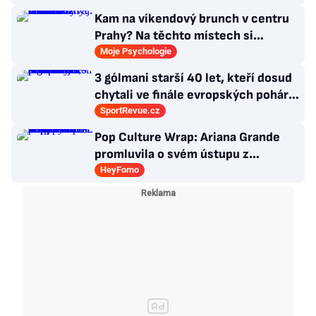
Kam na víkendový brunch v centru
Prahy? Na těchto místech si
dlouhou snídani užívají i místní
Moje Psychologie
3 gólmani starší 40 let, kteří dosud
chytali ve finále evropských pohárů.
Všichni odešli ze hřiště jako
SportRevue.cz
poražení
Pop Culture Wrap: Ariana Grande
promluvila o svém ústupu z
veřejného života a Sophia z
HeyFomo
KATSEYE si dává pauzu od skupiny