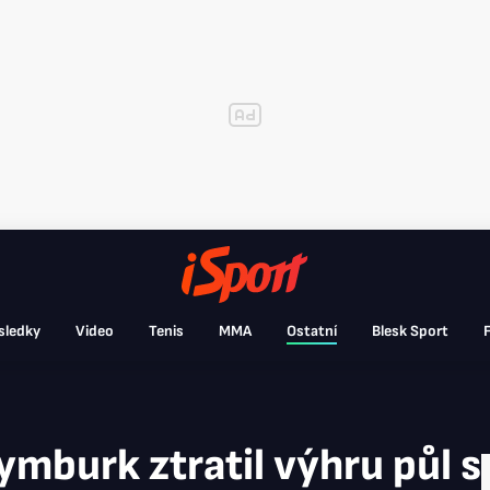
sledky
Video
Tenis
MMA
Ostatní
Blesk Sport
F
ymburk ztratil výhru půl 