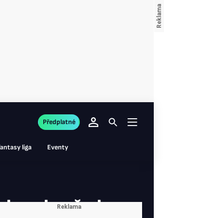
Předplatné
antasy liga
Eventy
sekundy před