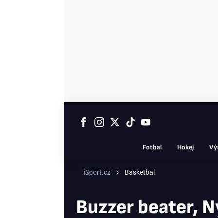
Fotbal
Hokej
Vý
iSport.cz
Basketbal
Buzzer beater, N