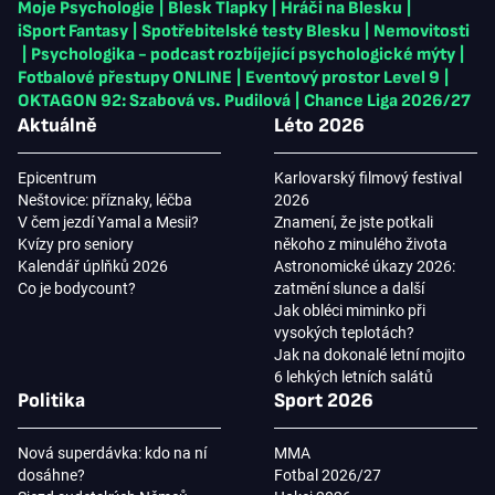
Moje Psychologie
|
Blesk Tlapky
|
Hráči na Blesku
|
iSport Fantasy
|
Spotřebitelské testy Blesku
|
Nemovitosti
|
Psychologika - podcast rozbíjející psychologické mýty
|
Fotbalové přestupy ONLINE
|
Eventový prostor Level 9
|
OKTAGON 92: Szabová vs. Pudilová
|
Chance Liga 2026/27
Aktuálně
Léto 2026
Epicentrum
Karlovarský filmový festival
Neštovice: příznaky, léčba
2026
V čem jezdí Yamal a Mesii?
Znamení, že jste potkali
Kvízy pro seniory
někoho z minulého života
Kalendář úplňků 2026
Astronomické úkazy 2026:
Co je bodycount?
zatmění slunce a další
Jak obléci miminko při
vysokých teplotách?
Jak na dokonalé letní mojito
6 lehkých letních salátů
Politika
Sport 2026
Nová superdávka: kdo na ní
MMA
dosáhne?
Fotbal 2026/27