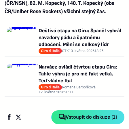
(ČR/NSN), 82. M. Kopecký, 140. T. Kopecký (oba
ČR/Unibet Rose Rockets) všichni stejný čas.
Deštivá etapa na Giru: Španěl vyhrál
navzdory pádu a špatnému
odbočení. Mění se celkový lídr
Giro d Italia
ČTK
13. května 2026
18:25
Narváez ovládl čtvrtou etapu Gira:
Tahle výhra je pro mě fakt velká.
Teď vládne Ital
Giro d Italia
Romana Barboříková
12. května 2026
20:11
Vstoupit do diskuze (1)