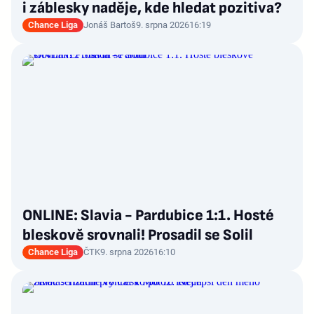
i záblesky naděje, kde hledat pozitiva?
Chance Liga
Jonáš Bartoš
9. srpna 2026
16:19
ONLINE: Slavia - Pardubice 1:1. Hosté
bleskově srovnali! Prosadil se Solil
Chance Liga
ČTK
9. srpna 2026
16:10