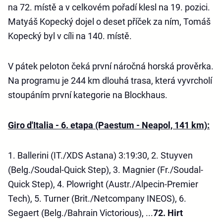
na 72. místě a v celkovém pořadí klesl na 19. pozici.
Matyáš Kopecký dojel o deset příček za ním, Tomáš
Kopecký byl v cíli na 140. místě.
V pátek peloton čeká první náročná horská prověrka.
Na programu je 244 km dlouhá trasa, která vyvrcholí
stoupáním první kategorie na Blockhaus.
Giro d'Italia - 6. etapa (Paestum - Neapol, 141 km):
1. Ballerini (IT./XDS Astana) 3:19:30, 2. Stuyven
(Belg./Soudal-Quick Step), 3. Magnier (Fr./Soudal-
Quick Step), 4. Plowright (Austr./Alpecin-Premier
Tech), 5. Turner (Brit./Netcompany INEOS), 6.
Segaert (Belg./Bahrain Victorious), ...
72. Hirt