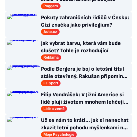
nových produktů
Poggers
Pokuty zahraničních řidičů v Česku:
Cizí značka jako privilegium?
Auto.cz
Jak vybrat barvu, která vám bude
slušet? Tohle je rozhodující
Reklama
Podle Bergera je boj o letošní titul
stále otevřený. Rakušan připomíná
vývoj loňské sezony
F1 Sport
Filip Vondrášek: V Jižní Americe si
lidé plují životem mnohem lehčeji,
věci tolik neřeší
Lidé a země
Už se nám to krátí... Jak si nenechat
zkazit letní pohodu myšlenkami na
zářijový zápřah?
Moje Psychologie