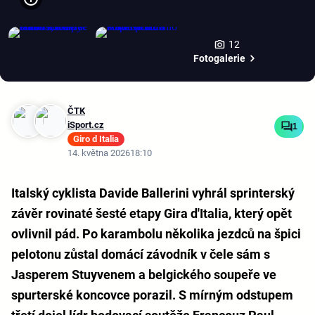
12
Fotogalerie
ČTK
iSport.cz
1
Giro d Italia
14. května 2026
18:10
Italský cyklista Davide Ballerini vyhrál sprinterský
závěr rovinaté šesté etapy Gira d'Italia, který opět
ovlivnil pád. Po karambolu několika jezdců na špici
pelotonu zůstal domácí závodník v čele sám s
Jasperem Stuyvenem a belgického soupeře ve
spurterské koncovce porazil. S mírným odstupem