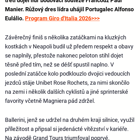
třetí dojel lídr bodovací soutěže Francouz Paul
Manier. Růžový dres lídra uhájil Portugalec Alfonso
Eulálio.
Program Giro d'Italia 2026>>>
Závěrečný finiš s několika zatáčkami na kluzkých
kostkách v Neapoli budil už předem respekt a obavy
se naplnily, přestože nakonec peloton stihl dojet
těsně před tím, než se déšť spustil naplno. V
poslední zatáčce kolo podklouzlo dvojici vedoucích
jezdců stáje Unibet Rose Rochets, za nimi skončilo
na zemi i několik dalších cyklistů a jiné sprinterské
favority včetně Magniera pád zdržel.
Ballerini, jenž se udržel na druhém kraji silnice, využil
příležitost a připsal si jedenácté vítězství v kariéře.
Na závodě Grand Tours triumfoval poprvé.