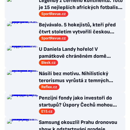
Legendy z černého kontinentu. Toto
je 15 nejlepších afrických fotbalistů
všech dob
SportRevue.cz
Bejvávalo. 5 hokejistů, kteří před
čtvrt stoletím vytvořili českou
kolonii v Ottawě
SportRevue.cz
U Daniela Landy hořelo! V
památkově chráněném domě
vypalovali vosy
Blesk.cz
Násilí bez motivu. Nihilistický
terorismus vyrůstá z temných
koutů internetu a míří i na malé děti
Reflex.cz
Penzijní fondy jako investoři do
startupů? Úspory Čechů mohou
rozhýbat ekonomický růst
E15.cz
Samsung okouzlil Prahu dronovou
show k odstartování prodeje