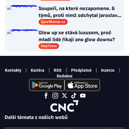
Soupeři, na které nezapomene. 6
týmů, proti nimž odchytal Jaroslav
Drobný nejvíc zápasů v kariéře
SportRevue.cz
Glow up se stává luxusem, proč
mladí lidé říkají ano glow downu?
HeyFomo
Kontakty
Kariéra
RSS
Předplatné
Inzerce
Redakce
Další témata z našich webů