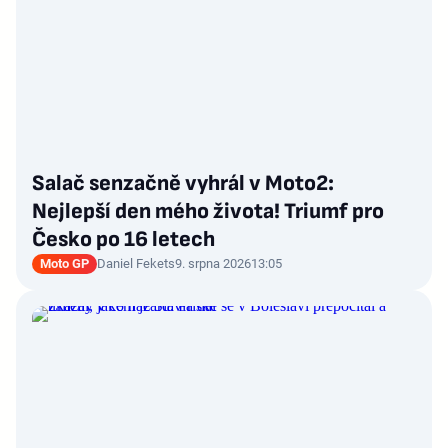
Salač senzačně vyhrál v Moto2:
Nejlepší den mého života! Triumf pro
Česko po 16 letech
Moto GP
Daniel Fekets
9. srpna 2026
13:05