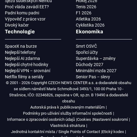
Sjezd sudetských Němců
Hokej 2026
Proč vláda zavádí EET?
Tenis 2026
Padni komu padni
F1 2026
Výpověď z práce vzor
Atletika 2026
Divoký kačer
Cyklistika 2026
Technologie
Ekonomika
SpaceX na burze
Smrt OSVČ
Nejlepší telefony
Spořicí účty
Nejlepší AI zdarma
Superdávka – změny
Nejlepší chytré hodinky
Důchody 2027
Nejlepší VPN – srovnání
Minimální mzda 2027
Netflix filmy a seriály
Senior Pas – slevy
© 2001 - 2026 Copyright CZECH NEWS CENTER a.s. a dodavatelé obsahu
se sídlem náměstí Marie Schmolkové 3493/1, 100 00 Praha 10 -
Strašnice, IČO: 02346826, zapsána v OR, sp.zn. B 19490 a dodavatelé
obsahu
Autorská práva k publikovaným materiálům
Podmínky pro užívání služby informační společnosti
Informace o zpracování osobních údajů
Cookies
Nastavení soukromí
Vlastnická struktura
Jednotná kontaktní místa / Single Points of Contact
Etický kodex