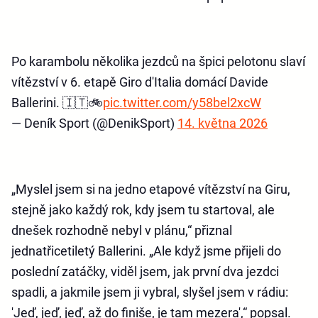
Po karambolu několika jezdců na špici pelotonu slaví
vítězství v 6. etapě Giro d'Italia domácí Davide
Ballerini. 🇮🇹🚲
pic.twitter.com/y58bel2xcW
— Deník Sport (@DenikSport)
14. května 2026
„Myslel jsem si na jedno etapové vítězství na Giru,
stejně jako každý rok, kdy jsem tu startoval, ale
dnešek rozhodně nebyl v plánu,“ přiznal
jednatřicetiletý Ballerini. „Ale když jsme přijeli do
poslední zatáčky, viděl jsem, jak první dva jezdci
spadli, a jakmile jsem ji vybral, slyšel jsem v rádiu:
'Jeď, jeď, jeď, až do finiše, je tam mezera',“ popsal.