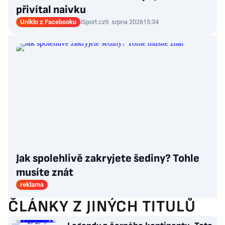
přivítal naivku
Uniklo z Facebooku
iSport.cz
9. srpna 2026
15:34
Jak spolehlivě zakryjete šediny? Tohle
musíte znát
reklama
ČLÁNKY Z JINÝCH TITULŮ