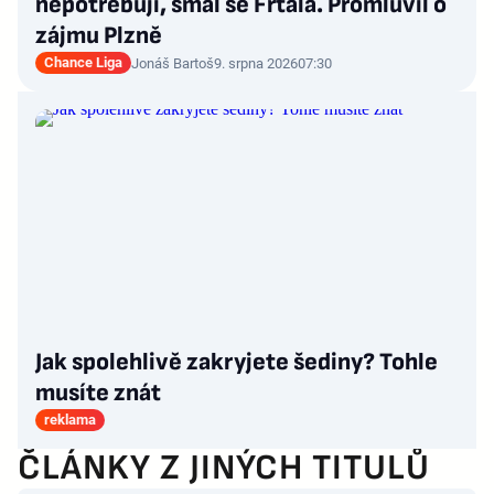
nepotřebuji, smál se Frťala. Promluvil o
zájmu Plzně
Chance Liga
Jonáš Bartoš
9. srpna 2026
07:30
Jak spolehlivě zakryjete šediny? Tohle
musíte znát
reklama
ČLÁNKY Z JINÝCH TITULŮ