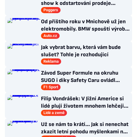
show k odstartování prodeje
nových produktů
Poggers
Od příštího roku v Mnichově už jen
elektromobily. BMW spouští výrobu
sedanu i3
Auto.cz
Jak vybrat barvu, která vám bude
slušet? Tohle je rozhodující
Reklama
Závod Super Formule na okruhu
SUGO i díky Safety Caru ovládl
Fukuzumi. Staněk po chybě nedojel
F1 Sport
Filip Vondrášek: V Jižní Americe si
lidé plují životem mnohem lehčeji,
věci tolik neřeší
Lidé a země
Už se nám to krátí... Jak si nenechat
zkazit letní pohodu myšlenkami na