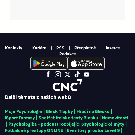
Kontakty
Kariéra
RSS
Předplatné
Inzerce
Redakce
Další témata z našich webů
Moje Psychologie
|
Blesk Tlapky
|
Hráči na Blesku
|
iSport Fantasy
|
Spotřebitelské testy Blesku
|
Nemovitosti
|
Psychologika - podcast rozbíjející psychologické mýty
|
Fotbalové přestupy ONLINE
|
Eventový prostor Level 9
|