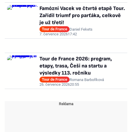
Famózní Vacek ve čtvrté etapě Tour.
Zařídil triumf pro parťáka, celkově
je už třetí!
Tour de France
Daniel Fekets
7. července 2026
17:42
Tour de France 2026: program,
etapy, trasa, Češi na startu a
výsledky 113. ročníku
Tour de France
Romana Barboříková
26. července 2026
20:55