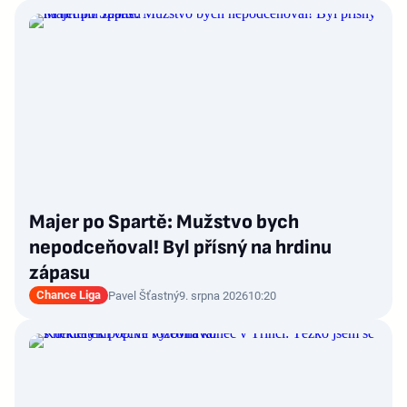
Majer po Spartě: Mužstvo bych
nepodceňoval! Byl přísný na hrdinu
zápasu
Chance Liga
Pavel Šťastný
9. srpna 2026
10:20