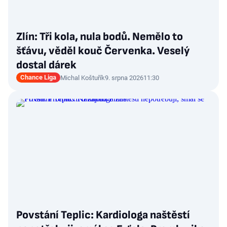
Zlín: Tři kola, nula bodů. Nemělo to
šťávu, věděl kouč Červenka. Veselý
dostal dárek
Chance Liga
Michal Koštuřík
9. srpna 2026
11:30
Povstání Teplic: Kardiologa naštěstí