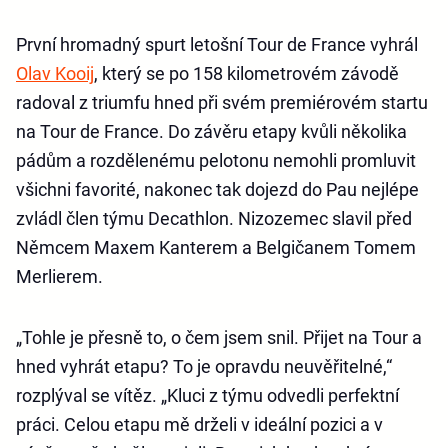
První hromadný spurt letošní Tour de France vyhrál
Olav Kooij
, který se po 158 kilometrovém závodě
radoval z triumfu hned při svém premiérovém startu
na Tour de France. Do závěru etapy kvůli několika
pádům a rozdělenému pelotonu nemohli promluvit
všichni favorité, nakonec tak dojezd do Pau nejlépe
zvládl člen týmu Decathlon. Nizozemec slavil před
Němcem Maxem Kanterem a Belgičanem Tomem
Merlierem.
„Tohle je přesně to, o čem jsem snil. Přijet na Tour a
hned vyhrát etapu? To je opravdu neuvěřitelné,“
rozplýval se vítěz. „Kluci z týmu odvedli perfektní
práci. Celou etapu mě drželi v ideální pozici a v