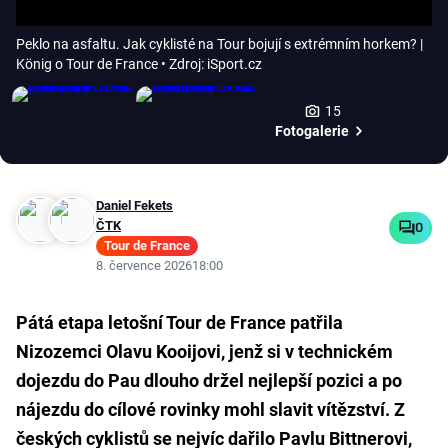
Peklo na asfaltu. Jak cyklisté na Tour bojují s extrémním horkem? |
König o Tour de France
• Zdroj: iSport.cz
15
Fotogalerie
Daniel Fekets
ČTK
0
Tour de France
8. července 2026
18:00
Pátá etapa letošní Tour de France patřila
Nizozemci Olavu Kooijovi, jenž si v technickém
dojezdu do Pau dlouho držel nejlepší pozici a po
nájezdu do cílové rovinky mohl slavit vítězství. Z
českých cyklistů se nejvíc dařilo Pavlu Bittnerovi,