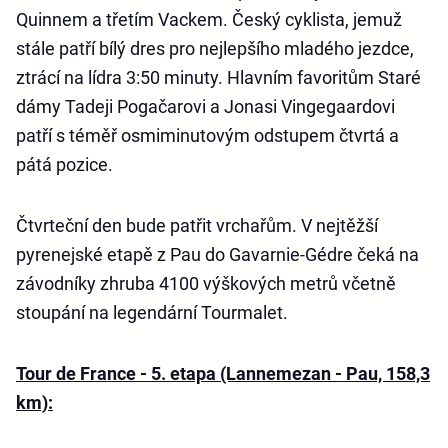
Quinnem a třetím Vackem. Český cyklista, jemuž
stále patří bílý dres pro nejlepšího mladého jezdce,
ztrácí na lídra 3:50 minuty. Hlavním favoritům Staré
dámy Tadeji Pogačarovi a Jonasi Vingegaardovi
patří s téměř osmiminutovým odstupem čtvrtá a
pátá pozice.
Čtvrteční den bude patřit vrchařům. V nejtěžší
pyrenejské etapě z Pau do Gavarnie-Gédre čeká na
závodníky zhruba 4100 výškových metrů včetně
stoupání na legendární Tourmalet.
Tour de France - 5. etapa (Lannemezan - Pau, 158,3
km):