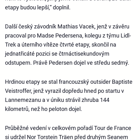
etapy budou lepší,“ doplnil.
Další český závodník Mathias Vacek, jenž v závěru
pracoval pro Madse Pedersena, kolegu z týmu Lidl-
Trek a úterního vítěze čtvrté etapy, skončil na
jednatřicáté pozici se čtrnáctisekundovým
odstupem. Právě Pedersen dojel ve středu sedmý.
Hrdinou etapy se stal francouzský outsider Baptiste
Veistroffer, jenž vyrazil dopředu hned po startu v
Lannemezanu a v úniku strávil zhruba 144
kilometrů, než ho peloton dojel.
Průběžné vedení v celkovém pořadí Tour de France
si udržel Nor Torstein Träen před druhým Seanem