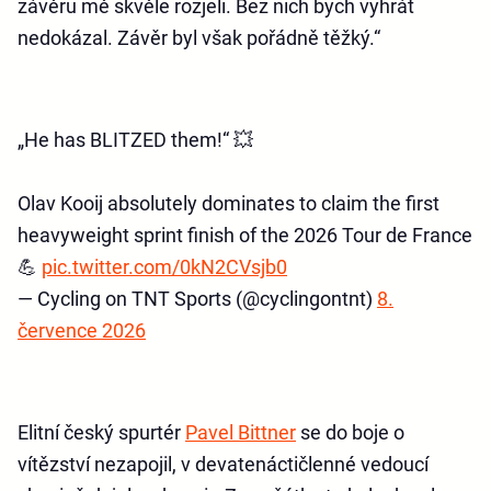
závěru mě skvěle rozjeli. Bez nich bych vyhrát
nedokázal. Závěr byl však pořádně těžký.“
„He has BLITZED them!“ 💥
Olav Kooij absolutely dominates to claim the first
heavyweight sprint finish of the 2026 Tour de France
💪
pic.twitter.com/0kN2CVsjb0
— Cycling on TNT Sports (@cyclingontnt)
8.
července 2026
Elitní český spurtér
Pavel Bittner
se do boje o
vítězství nezapojil, v devatenáctičlenné vedoucí