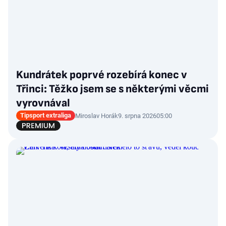
Kundrátek poprvé rozebírá konec v
Třinci: Těžko jsem se s některými věcmi
vyrovnával
Tipsport extraliga
Miroslav Horák
9. srpna 2026
05:00