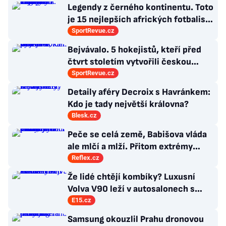
Legendy z černého kontinentu. Toto
je 15 nejlepších afrických fotbalistů
všech dob
SportRevue.cz
Bejvávalo. 5 hokejistů, kteří před
čtvrt stoletím vytvořili českou
kolonii v Ottawě
SportRevue.cz
Detaily aféry Decroix s Havránkem:
Kdo je tady největší královna?
Blesk.cz
Peče se celá země, Babišova vláda
ale mlčí a mlží. Přitom extrémy
počasí jsou trvalými problémy
Reflex.cz
Česka
Že lidé chtějí kombíky? Luxusní
Volva V90 leží v autosalonech s
milionovou slevou
E15.cz
Samsung okouzlil Prahu dronovou