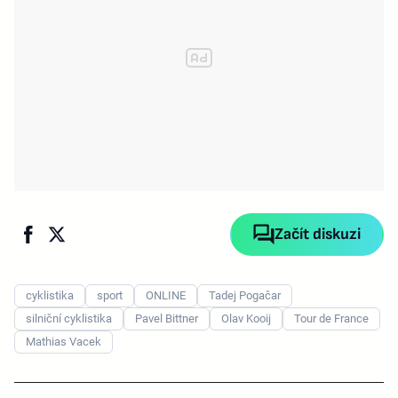
Začít diskuzi
cyklistika
sport
ONLINE
Tadej Pogačar
silniční cyklistika
Pavel Bittner
Olav Kooij
Tour de France
Mathias Vacek