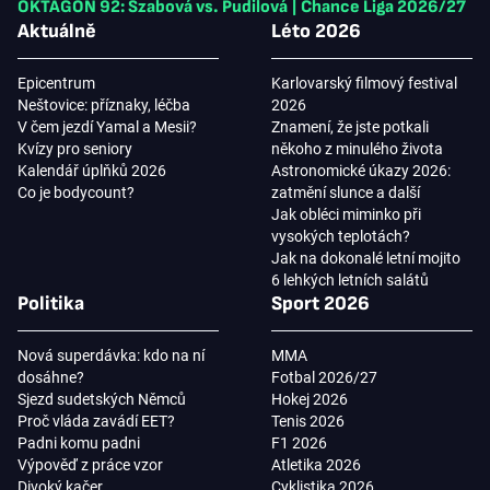
OKTAGON 92: Szabová vs. Pudilová
|
Chance Liga 2026/27
Aktuálně
Léto 2026
Epicentrum
Karlovarský filmový festival
Neštovice: příznaky, léčba
2026
V čem jezdí Yamal a Mesii?
Znamení, že jste potkali
Kvízy pro seniory
někoho z minulého života
Kalendář úplňků 2026
Astronomické úkazy 2026:
Co je bodycount?
zatmění slunce a další
Jak obléci miminko při
vysokých teplotách?
Jak na dokonalé letní mojito
6 lehkých letních salátů
Politika
Sport 2026
Nová superdávka: kdo na ní
MMA
dosáhne?
Fotbal 2026/27
Sjezd sudetských Němců
Hokej 2026
Proč vláda zavádí EET?
Tenis 2026
Padni komu padni
F1 2026
Výpověď z práce vzor
Atletika 2026
Divoký kačer
Cyklistika 2026