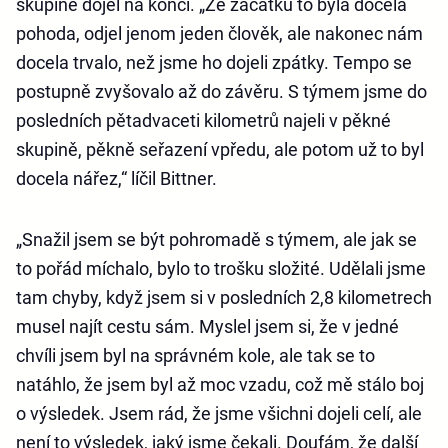
skupině dojel na konci. „Ze začátku to byla docela
pohoda, odjel jenom jeden člověk, ale nakonec nám
docela trvalo, než jsme ho dojeli zpátky. Tempo se
postupně zvyšovalo až do závěru. S týmem jsme do
posledních pětadvaceti kilometrů najeli v pěkné
skupině, pěkně seřazení vpředu, ale potom už to byl
docela nářez,“ líčil Bittner.
„Snažil jsem se být pohromadě s týmem, ale jak se
to pořád míchalo, bylo to trošku složité. Udělali jsme
tam chyby, když jsem si v posledních 2,8 kilometrech
musel najít cestu sám. Myslel jsem si, že v jedné
chvíli jsem byl na správném kole, ale tak se to
natáhlo, že jsem byl až moc vzadu, což mě stálo boj
o výsledek. Jsem rád, že jsme všichni dojeli celí, ale
není to výsledek, jaký jsme čekali. Doufám, že další