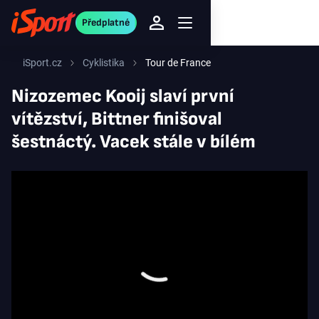
Předplatné
iSport.cz
Cyklistika
Tour de France
Nizozemec Kooij slaví první
vítězství, Bittner finišoval
šestnáctý. Vacek stále v bílém