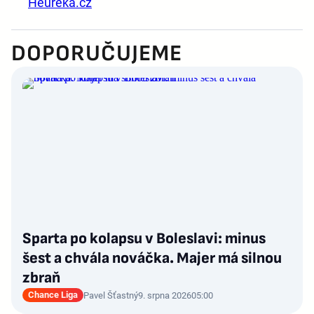
Heureka.cz
DOPORUČUJEME
Sparta po kolapsu v Boleslavi: minus
šest a chvála nováčka. Majer má silnou
zbraň
Chance Liga
Pavel Šťastný
9. srpna 2026
05:00