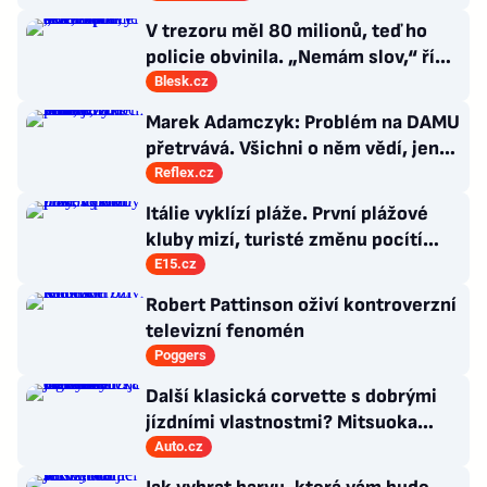
V trezoru měl 80 milionů, teď ho
policie obvinila. „Nemám slov,“ říká
exšéf Správy železnic
Blesk.cz
Marek Adamczyk: Problém na DAMU
přetrvává. Všichni o něm vědí, jen
moc nevědí, co s ním
Reflex.cz
Itálie vyklízí pláže. První plážové
kluby mizí, turisté změnu pocítí
brzy
E15.cz
Robert Pattinson oživí kontroverzní
televizní fenomén
Poggers
Další klasická corvette s dobrými
jízdními vlastnostmi? Mitsuoka
znovu využije legendární MX-5
Auto.cz