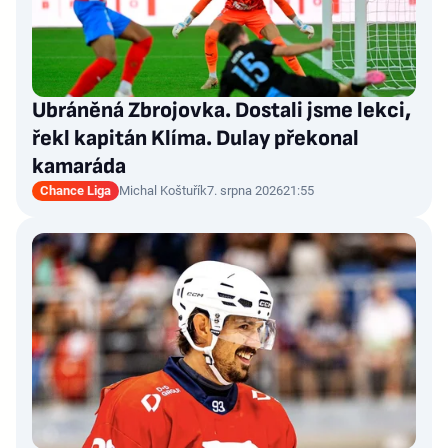
Ubráněná Zbrojovka. Dostali jsme lekci,
řekl kapitán Klíma. Dulay překonal
kamaráda
Chance Liga
Michal Koštuřík
7. srpna 2026
21:55