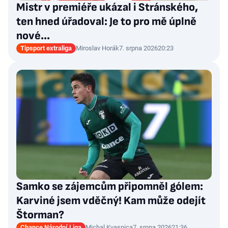
Mistr v premiéře ukázal i Stránského,
ten hned úřadoval: Je to pro mě úplně
nové…
Tipsport extraliga
Miroslav Horák
7. srpna 2026
20:23
Samko se zájemcům připomněl gólem:
Karviné jsem vděčný! Kam může odejít
Štorman?
Chance Národní Liga
Michal Kvasnica
7. srpna 2026
21:36