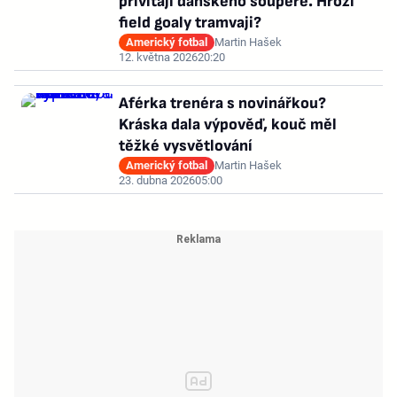
přivítají dánského soupeře. Hrozí
field goaly tramvaji?
Americký fotbal
Martin Hašek
12. května 2026
20:20
Aférka trenéra s novinářkou?
Kráska dala výpověď, kouč měl
těžké vysvětlování
Americký fotbal
Martin Hašek
23. dubna 2026
05:00