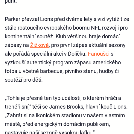
punt.
Parker převzal Lions před dvěma lety s vizí vytěžit ze
stále rostoucího evropského boomu NFL rozvoj i pro
kontinentální soutěž. Klub většinou hraje domácí
zápasy na
Žižkově
, pro první zápas aktuální sezony
ale pořádá speciální akci v Ďolíčku.
Fanoušci
si
vyzkouší autentický program zápasu amerického
fotbalu včetně barbecue, pivního stanu, hudby či
soutěží pro děti.
„Tohle je přesně ten typ události, o kterém hráči a
trenéři sní,“ těší se James Brooks, hlavní kouč Lions.
„Zahrát si na ikonickém stadionu v našem vlastním
městě, před energickým domácím publikem,
nastavuje naší sezoně vysokou laťku.“