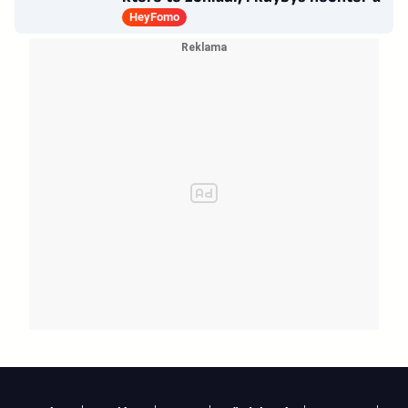
HeyFomo