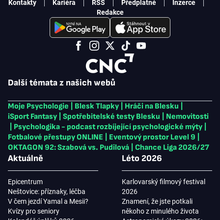
Kontakty
Kariéra
RSS
Předplatné
Inzerce
Redakce
Další témata z našich webů
Moje Psychologie
|
Blesk Tlapky
|
Hráči na Blesku
|
iSport Fantasy
|
Spotřebitelské testy Blesku
|
Nemovitosti
|
Psychologika - podcast rozbíjející psychologické mýty
|
Fotbalové přestupy ONLINE
|
Eventový prostor Level 9
|
OKTAGON 92: Szabová vs. Pudilová
|
Chance Liga 2026/27
Aktuálně
Léto 2026
Epicentrum
Karlovarský filmový festival
Neštovice: příznaky, léčba
2026
V čem jezdí Yamal a Mesii?
Znamení, že jste potkali
Kvízy pro seniory
někoho z minulého života