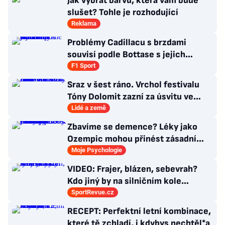
Jak vybrat barvu, která vám bude
slušet? Tohle je rozhodující
Reklama
Problémy Cadillacu s brzdami
souvisí podle Bottase s jejich
chlazením
F1 Sport
Sraz v šest ráno. Vrchol festivalu
Tóny Dolomit zazní za úsvitu ve
3000 metrech
Lidé a země
Zbavíme se demence? Léky jako
Ozempic mohou přinést zásadní
průlom v léčbě Alzheimerovy
Moje Psychologie
choroby
VIDEO: Frajer, blázen, sebevrah?
Kdo jiný by na silničním kole
dokázal tyhle triky?
SportRevue.cz
RECEPT: Perfektní letní kombinace,
které tě zchladí, i kdybys nechtěl*a