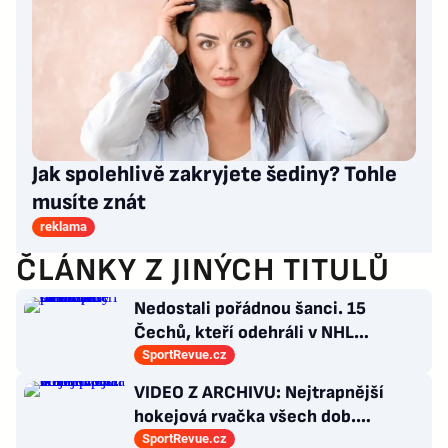
Jak spolehlivě zakryjete šediny? Tohle
musíte znát
reklama
ČLÁNKY Z JINÝCH TITULŮ
Nedostali pořádnou šanci. 15
Čechů, kteří odehráli v NHL
maximálně dva zápasy
SportRevue.cz
VIDEO Z ARCHIVU: Nejtrapnější
hokejová rvačka všech dob.
Nepadla v ní ani rána
SportRevue.cz