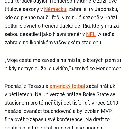
quarterback Jaylon Henderson v kariéře zažil dvě
titulové sezony v
Německu
, zahrál si i v Japonsku,
kde se plynně naučil řeč. V minulé sezoně v Paříži
potkal slavného trenéra Jacka del Ria, který má za
sebou desetiletí jako hlavní trenér v
NFL
. A teď si
zahraje na ikonickém vršovickém stadionu.
„Moje cesta mě zavedla na místa, o kterých jsem si
nikdy nemyslel, že je uvidím,“ usmívá se Henderson.
Pochází z Texasu a
americký fotbal
začal hrát už
v pěti letech. Na univerzitě hrál za Boise State se
stadionem pro téměř čtyřicet tisíc lidí. V roce 2019
nasázel dvanáct touchdownů a byl zvolen MVP
finálového zápasu své konference. Na draft to
nestačilo, a tak začal pracovat jako finanční