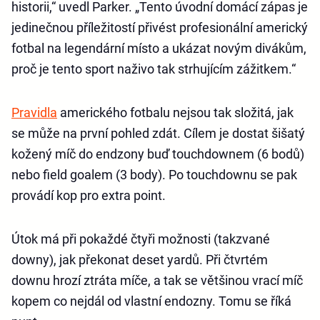
historii,“ uvedl Parker. „Tento úvodní domácí zápas je
jedinečnou příležitostí přivést profesionální americký
fotbal na legendární místo a ukázat novým divákům,
proč je tento sport naživo tak strhujícím zážitkem.“
Pravidla
amerického fotbalu nejsou tak složitá, jak
se může na první pohled zdát. Cílem je dostat šišatý
kožený míč do endzony buď touchdownem (6 bodů)
nebo field goalem (3 body). Po touchdownu se pak
provádí kop pro extra point.
Útok má při pokaždé čtyři možnosti (takzvané
downy), jak překonat deset yardů. Při čtvrtém
downu hrozí ztráta míče, a tak se většinou vrací míč
kopem co nejdál od vlastní endozny. Tomu se říká