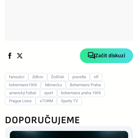
Začít diskuzi
fanoušci
žižkov
Ďolíček
pravidla
nfl
bohemians1905
Německu
Bohemians Praha
americký fotbal
sport
bohemians praha 1905
Prague Lions
sTORM
Sporty TV
DOPORUČUJEME