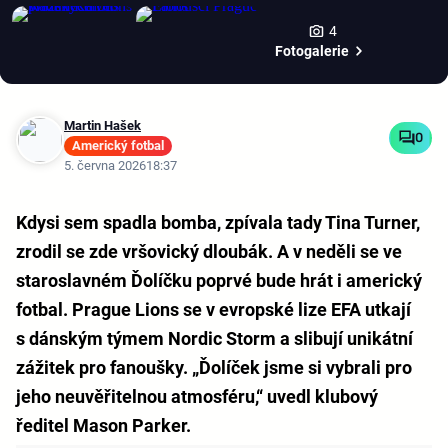
4
Fotogalerie
Martin Hašek
0
Americký fotbal
5. června 2026
18:37
Kdysi sem spadla bomba, zpívala tady Tina Turner,
zrodil se zde vršovický dloubák. A v neděli se ve
staroslavném Ďolíčku poprvé bude hrát i americký
fotbal. Prague Lions se v evropské lize EFA utkají
s dánským týmem Nordic Storm a slibují unikátní
zážitek pro fanoušky. „Ďolíček jsme si vybrali pro
jeho neuvěřitelnou atmosféru,“ uvedl klubový
ředitel Mason Parker.