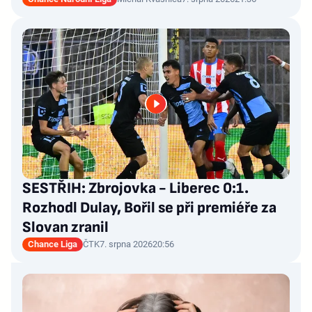
SESTŘIH: Zbrojovka - Liberec 0:1.
Rozhodl Dulay, Bořil se při premiéře za
Slovan zranil
Chance Liga
ČTK
7. srpna 2026
20:56