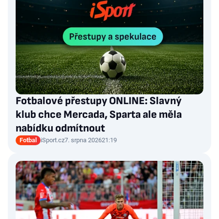
Fotbalové přestupy ONLINE: Slavný
klub chce Mercada, Sparta ale měla
nabídku odmítnout
Fotbal
iSport.cz
7. srpna 2026
21:19