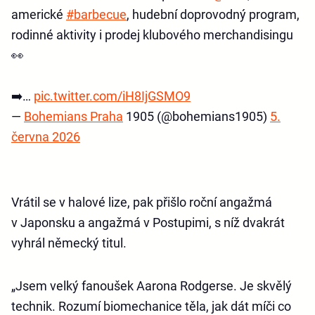
americké
#barbecue
, hudební doprovodný program,
rodinné aktivity i prodej klubového merchandisingu
👀
➡️…
pic.twitter.com/iH8IjGSMO9
—
Bohemians Praha
1905 (@bohemians1905)
5.
června 2026
Vrátil se v halové lize, pak přišlo roční angažmá
v Japonsku a angažmá v Postupimi, s níž dvakrát
vyhrál německý titul.
„Jsem velký fanoušek Aarona Rodgerse. Je skvělý
technik. Rozumí biomechanice těla, jak dát míči co