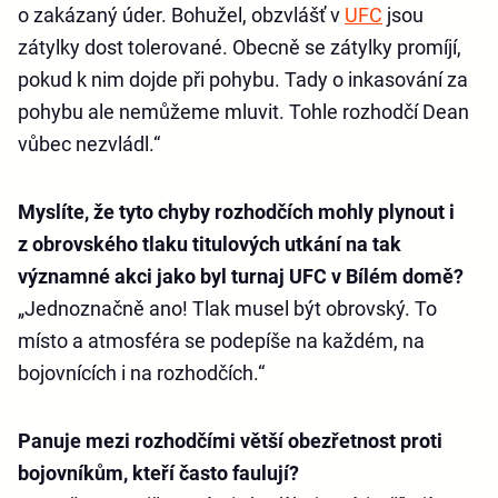
o zakázaný úder. Bohužel, obzvlášť v
UFC
jsou
zátylky dost tolerované. Obecně se zátylky promíjí,
pokud k nim dojde při pohybu. Tady o inkasování za
pohybu ale nemůžeme mluvit. Tohle rozhodčí Dean
vůbec nezvládl.“
Myslíte, že tyto chyby rozhodčích mohly plynout i
z obrovského tlaku titulových utkání na tak
významné akci jako byl turnaj UFC v Bílém domě?
„Jednoznačně ano! Tlak musel být obrovský. To
místo a atmosféra se podepíše na každém, na
bojovnících i na rozhodčích.“
Panuje mezi rozhodčími větší obezřetnost proti
bojovníkům, kteří často faulují?