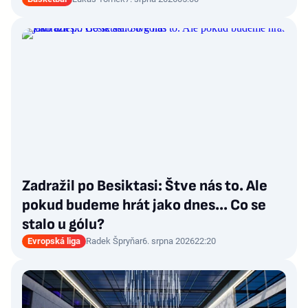
Zadražil po Besiktasi: Štve nás to. Ale
pokud budeme hrát jako dnes... Co se
stalo u gólu?
Evropská liga
Radek Špryňar
6. srpna 2026
22:20