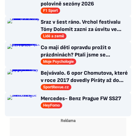
polovině sezóny 2026
F1 Sport
Sraz v šest ráno. Vrchol festivalu
Tóny Dolomit zazní za úsvitu ve
3000 metrech
Lidé a země
Co mají děti opravdu prožít o
prázdninách? Ptali jsme se
psycholožky, rodinného terapeuta a
Moje Psychologie
pedagogů
Bejvávalo. 6 opor Chomutova, které
v roce 2017 dovedly Piráty až do
semifinále play-off
SportRevue.cz
Mercedes- Benz Prague FW SS27
HeyFomo