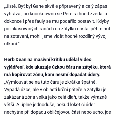
„Jistě. Byť byl Gane skvěle připravený a celý zápas
vyhrával, po knockdownu se Pereira hned zvedal a
dokonce i přes fauly se mu podařilo postavit. Kdyby
po inkasovaných ranách do zátylku dostal pět minut
na zotavení, mohli jsme vidět hodně rozdílný vývoj
utkání.“
Herb Dean na masivní kritiku udělal video
vyjádření, kde ukazuje úzkou čáru na zátylku, která
má kopírovat zónu, kam nesmí dopadat údery.
„Vymlouvat se na tuto čáru je zkrátka špatně.
Vypadá úzce, ale v oblasti krční páteře a zátylku je
zakázaná zóna velká jako celá dlaň, takže výrazně
větší. A úplně jednoduše, pokud loket či úder
nechytne při dopadu obličejovou část nebo ucho, jde