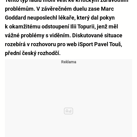
problémům. V závěrečném duelu zase Marc
Goddard neuposlechl lékaře, který dal pokyn
k okamžitému odstoupení Ilii Topurii, jenž měl
vážné problémy s viděním. Diskutované situace
rozebírá v rozhovoru pro web iSport Pavel Touš,
přední český rozhodčí.