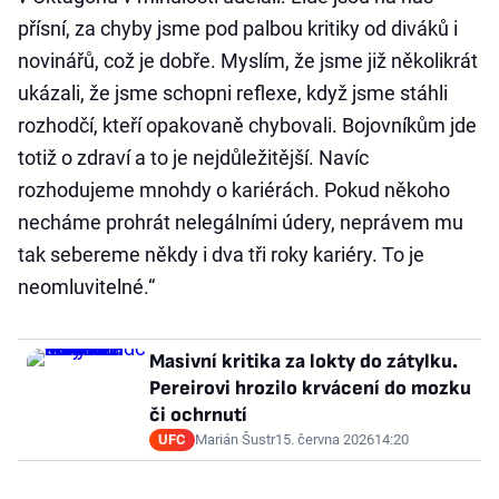
přísní, za chyby jsme pod palbou kritiky od diváků i
novinářů, což je dobře. Myslím, že jsme již několikrát
ukázali, že jsme schopni reflexe, když jsme stáhli
rozhodčí, kteří opakovaně chybovali. Bojovníkům jde
totiž o zdraví a to je nejdůležitější. Navíc
rozhodujeme mnohdy o kariérách. Pokud někoho
necháme prohrát nelegálními údery, neprávem mu
tak sebereme někdy i dva tři roky kariéry. To je
neomluvitelné.“
Masivní kritika za lokty do zátylku.
Pereirovi hrozilo krvácení do mozku
či ochrnutí
UFC
Marián Šustr
15. června 2026
14:20