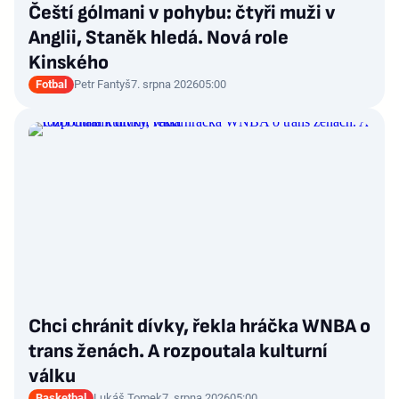
Čeští gólmani v pohybu: čtyři muži v
Anglii, Staněk hledá. Nová role
Kinského
Fotbal
Petr Fantyš
7. srpna 2026
05:00
Chci chránit dívky, řekla hráčka WNBA o
trans ženách. A rozpoutala kulturní
válku
Basketbal
Lukáš Tomek
7. srpna 2026
05:00