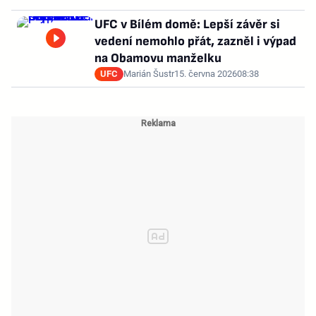
UFC v Bílém domě: Lepší závěr si
vedení nemohlo přát, zazněl i výpad
na Obamovu manželku
UFC
Marián Šustr
15. června 2026
08:38