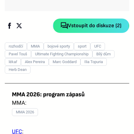
Vstoupit do diskuze (2)
rozhodčí
MMA
bojové sporty
sport
UFC
Pavel Touš
Ultimate Fighting Championship
Bílý dům
lékař
Alex Pereira
Marc Goddard
Ilia Topuria
Herb Dean
MMA 2026: program zápasů
MMA:
MMA 2026
UFC
: