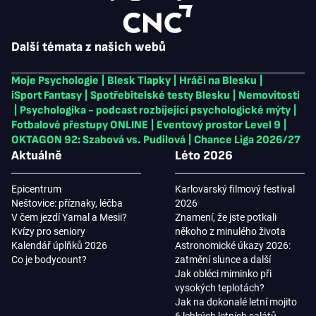
Další témata z našich webů
Moje Psychologie
|
Blesk Tlapky
|
Hráči na Blesku
|
iSport Fantasy
|
Spotřebitelské testy Blesku
|
Nemovitosti
|
Psychologika - podcast rozbíjející psychologické mýty
|
Fotbalové přestupy ONLINE
|
Eventový prostor Level 9
|
OKTAGON 92: Szabová vs. Pudilová
|
Chance Liga 2026/27
Aktuálně
Léto 2026
Epicentrum
Karlovarský filmový festival
Neštovice: příznaky, léčba
2026
V čem jezdí Yamal a Mesii?
Znamení, že jste potkali
Kvízy pro seniory
někoho z minulého života
Kalendář úplňků 2026
Astronomické úkazy 2026:
Co je bodycount?
zatmění slunce a další
Jak obléci miminko při
vysokých teplotách?
Jak na dokonalé letní mojito
6 lehkých letních salátů