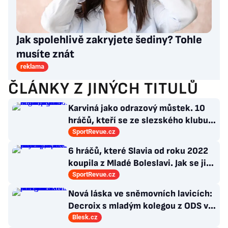
Jak spolehlivě zakryjete šediny? Tohle
musíte znát
reklama
ČLÁNKY Z JINÝCH TITULŮ
Karviná jako odrazový můstek. 10
hráčů, kteří se ze slezského klubu
probili k lukrativnímu angažmá
SportRevue.cz
6 hráčů, které Slavia od roku 2022
koupila z Mladé Boleslavi. Jak se jim
po přestupu do Edenu vedlo?
SportRevue.cz
Nová láska ve sněmovních lavicích:
Decroix s mladým kolegou z ODS v
bazénu pod Sněžkou
Blesk.cz