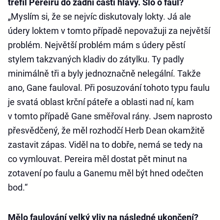
trefil Pereiru do zadní části hlavy. Šlo o faul?
„Myslím si, že se nejvíc diskutovaly lokty. Já ale
údery loktem v tomto případě nepovažuji za největší
problém. Největší problém mám s údery pěstí
stylem takzvaných kladiv do zátylku. Ty padly
minimálně tři a byly jednoznačně nelegální. Takže
ano, Gane fauloval. Při posuzování tohoto typu faulu
je svatá oblast krční páteře a oblasti nad ní, kam
v tomto případě Gane směřoval rány. Jsem naprosto
přesvědčený, že měl rozhodčí Herb Dean okamžitě
zastavit zápas. Viděl na to dobře, nemá se tedy na
co vymlouvat. Pereira měl dostat pět minut na
zotavení po faulu a Ganemu měl být hned odečten
bod.“
Mělo faulování velký vliv na následné ukončení?