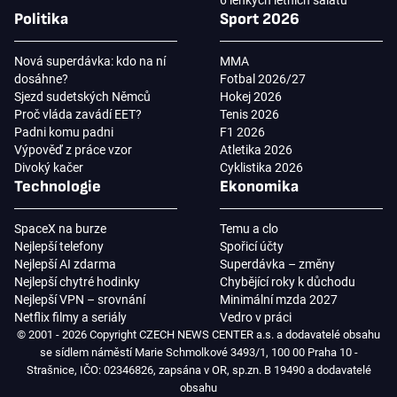
Politika
Sport 2026
Nová superdávka: kdo na ní
MMA
dosáhne?
Fotbal 2026/27
Sjezd sudetských Němců
Hokej 2026
Proč vláda zavádí EET?
Tenis 2026
Padni komu padni
F1 2026
Výpověď z práce vzor
Atletika 2026
Divoký kačer
Cyklistika 2026
Technologie
Ekonomika
SpaceX na burze
Temu a clo
Nejlepší telefony
Spořicí účty
Nejlepší AI zdarma
Superdávka – změny
Nejlepší chytré hodinky
Chybějící roky k důchodu
Nejlepší VPN – srovnání
Minimální mzda 2027
Netflix filmy a seriály
Vedro v práci
© 2001 - 2026 Copyright CZECH NEWS CENTER a.s. a dodavatelé obsahu
se sídlem náměstí Marie Schmolkové 3493/1, 100 00 Praha 10 -
Strašnice, IČO: 02346826, zapsána v OR, sp.zn. B 19490 a dodavatelé
obsahu