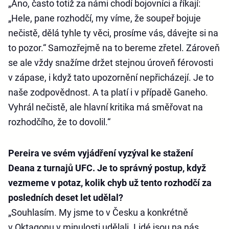
„Ano, často totiž za námi chodí bojovníci a říkají:
„Hele, pane rozhodčí, my víme, že soupeř bojuje
nečistě, dělá tyhle ty věci, prosíme vás, dávejte si na
to pozor.“ Samozřejmě na to bereme zřetel. Zároveň
se ale vždy snažíme držet stejnou úroveň férovosti
v zápase, i když tato upozornění nepřicházejí. Je to
naše zodpovědnost. A ta platí i v případě Ganeho.
Vyhrál nečistě, ale hlavní kritika má směřovat na
rozhodčího, že to dovolil.“
Pereira ve svém vyjádření vyzýval ke stažení
Deana z turnajů UFC. Je to správný postup, když
vezmeme v potaz, kolik chyb už tento rozhodčí za
posledních deset let udělal?
„Souhlasím. My jsme to v Česku a konkrétně
v Oktagonu v minulosti udělali. Lidé jsou na nás