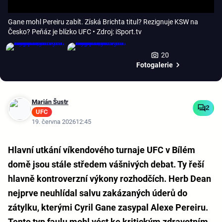
Gane mohl Pereiru zabít. Získá Brichta titul? Rezignuje KSW na
Česko? Peňáz je blízko UFC
• Zdroj: iSport.tv
20
Fotogalerie
Marián Šustr
2
UFC
19. června 2026
12:45
Hlavní utkání víkendového turnaje UFC v Bílém
domě jsou stále středem vášnivých debat. Ty řeší
hlavně kontroverzní výkony rozhodčích. Herb Dean
nejprve neuhlídal salvu zakázaných úderů do
zátylku, kterými Cyril Gane zasypal Alexe Pereiru.
Tento typ faulu mohl vést ke kritickým zdravotním