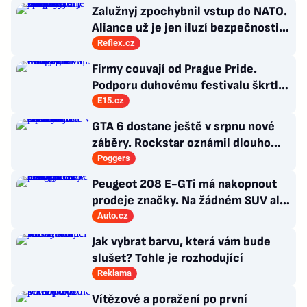
Zalužnyj zpochybnil vstup do NATO.
Aliance už je jen iluzí bezpečnosti,
řídí ji staré doktríny
Reflex.cz
Firmy couvají od Prague Pride.
Podporu duhovému festivalu škrtl i
Microsoft
E15.cz
GTA 6 dostane ještě v srpnu nové
záběry. Rockstar oznámil dlouho
očekávanou prezentaci
Poggers
Peugeot 208 E-GTi má nakopnout
prodeje značky. Na žádném SUV ale
označení GTi nečekejte
Auto.cz
Jak vybrat barvu, která vám bude
slušet? Tohle je rozhodující
Reklama
Vítězové a poražení po první