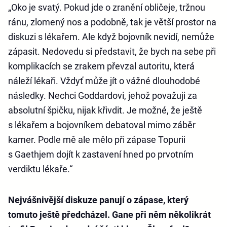
„Oko je svatý. Pokud jde o zranění obličeje, tržnou
ránu, zlomený nos a podobně, tak je větší prostor na
diskuzi s lékařem. Ale když bojovník nevidí, nemůže
zápasit. Nedovedu si představit, že bych na sebe při
komplikacích se zrakem převzal autoritu, která
náleží lékaři. Vždyť může jít o vážné dlouhodobé
následky. Nechci Goddardovi, jehož považuji za
absolutní špičku, nijak křivdit. Je možné, že ještě
s lékařem a bojovníkem debatoval mimo záběr
kamer. Podle mě ale mělo při zápase Topurii
s Gaethjem dojít k zastavení hned po prvotním
verdiktu lékaře.“
Nejvášnivější diskuze panují o zápase, který
tomuto ještě předcházel. Gane při něm několikrát