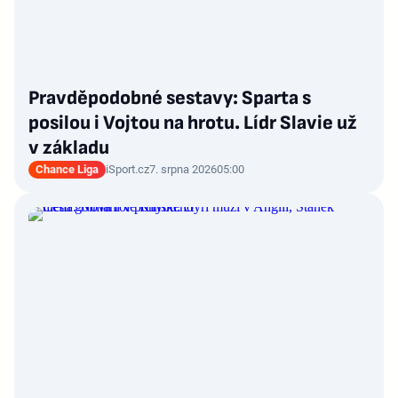
Pravděpodobné sestavy: Sparta s
posilou i Vojtou na hrotu. Lídr Slavie už
v základu
Chance Liga
iSport.cz
7. srpna 2026
05:00