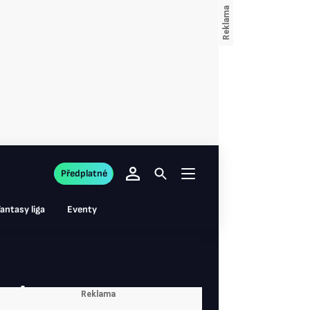
Předplatné
antasy liga
Eventy
erstappena.