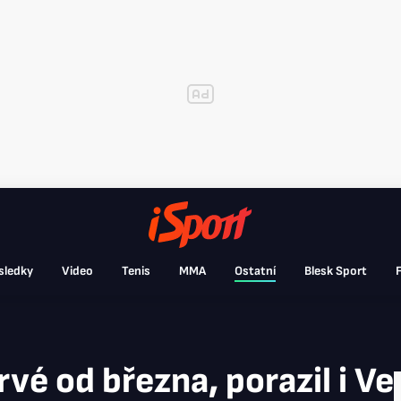
sledky
Video
Tenis
MMA
Ostatní
Blesk Sport
F
rvé od března, porazil i V