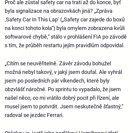
Proč ale zůstal safety car na trati až do konce, byť
byla signalizace na obrazovkách jiná? „Zpráva
‚Safety Car In This Lap‘ („Safety car zajede do boxů
na konci tohoto kola“) byla omylem zobrazena kvůli
softwarové chybě,“ stálo v prohlášení FIA po závodě
s tím, že průběh restartu jejím pravidlům odpovídal.
„Cítím se neuvěřitelně. Závěr závodu bohužel
možná nebyl takový, v jaký jsem doufal. Ale vyhrál
jsem po posledních pár víkendech, které byly
obzvlášť náročné. Po sprintu to vypadalo, že jsem
našel něco, co mi vrátilo dobrý pocit při řízení, ale
musel jsem to potvrdit. Jsem neskutečně šťastný,“
radoval se jezdec Ferrari.