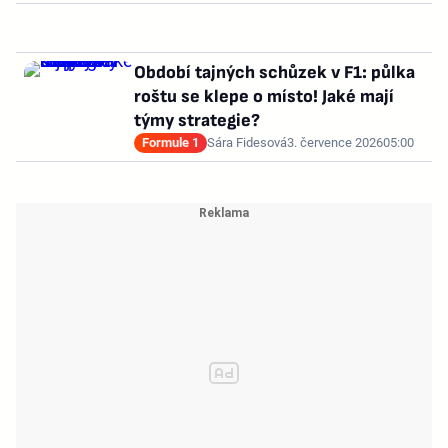
Období tajných schůzek v F1: půlka
roštu se klepe o místo! Jaké mají
týmy strategie?
Formule 1
Sára Fidesová
3. července 2026
05:00