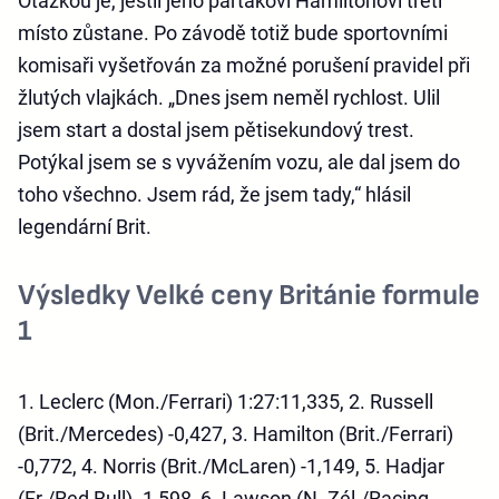
Otázkou je, jestli jeho parťákovi Hamiltonovi třetí
místo zůstane. Po závodě totiž bude sportovními
komisaři vyšetřován za možné porušení pravidel při
žlutých vlajkách. „Dnes jsem neměl rychlost. Ulil
jsem start a dostal jsem pětisekundový trest.
Potýkal jsem se s vyvážením vozu, ale dal jsem do
toho všechno. Jsem rád, že jsem tady,“ hlásil
legendární Brit.
Výsledky Velké ceny Británie formule
1
1. Leclerc (Mon./Ferrari) 1:27:11,335, 2. Russell
(Brit./Mercedes) -0,427, 3. Hamilton (Brit./Ferrari)
-0,772, 4. Norris (Brit./McLaren) -1,149, 5. Hadjar
(Fr./Red Bull) -1,598, 6. Lawson (N. Zél./Racing