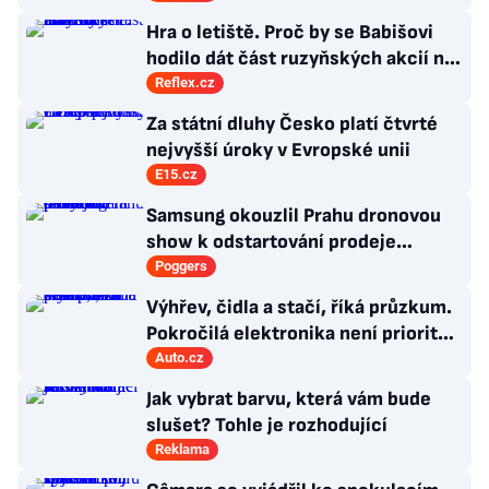
Hra o letiště. Proč by se Babišovi
hodilo dát část ruzyňských akcií na
burzu?
Reflex.cz
Za státní dluhy Česko platí čtvrté
nejvyšší úroky v Evropské unii
E15.cz
Samsung okouzlil Prahu dronovou
show k odstartování prodeje
nových produktů
Poggers
Výhřev, čidla a stačí, říká průzkum.
Pokročilá elektronika není prioritou
zákazníků
Auto.cz
Jak vybrat barvu, která vám bude
slušet? Tohle je rozhodující
Reklama