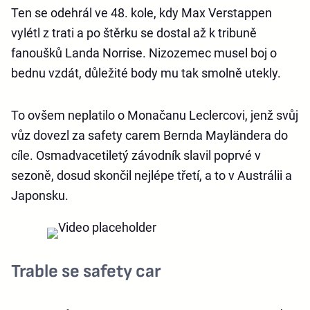
Ten se odehrál ve 48. kole, kdy Max Verstappen
vylétl z trati a po štěrku se dostal až k tribuně
fanoušků Landa Norrise. Nizozemec musel boj o
bednu vzdát, důležité body mu tak smolně utekly.
To ovšem neplatilo o Monačanu Leclercovi, jenž svůj
vůz dovezl za safety carem Bernda Mayländera do
cíle. Osmadvacetiletý závodník slavil poprvé v
sezoně, dosud skončil nejlépe třetí, a to v Austrálii a
Japonsku.
Trable se safety car