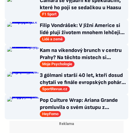
Câmara se vyjádřil ke spekulacím,
které ho pojí se sedačkou u Haasu
F1 Sport
Filip Vondrášek: V Jižní Americe si
lidé plují životem mnohem lehčeji,
věci tolik neřeší
Lidé a země
Kam na víkendový brunch v centru
Prahy? Na těchto místech si
dlouhou snídani užívají i místní
Moje Psychologie
3 gólmani starší 40 let, kteří dosud
chytali ve finále evropských pohárů.
Všichni odešli ze hřiště jako
SportRevue.cz
poražení
Pop Culture Wrap: Ariana Grande
promluvila o svém ústupu z
veřejného života a Sophia z
HeyFomo
KATSEYE si dává pauzu od skupiny