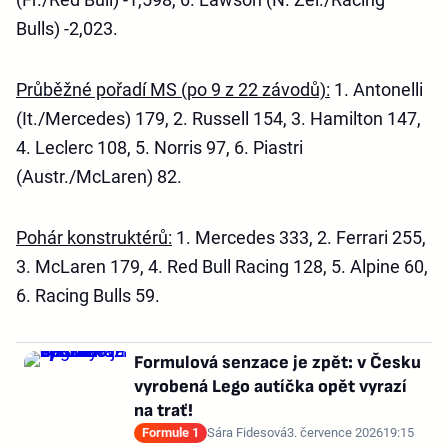
Bulls) -2,023.
Průběžné pořadí MS (po 9 z 22 závodů):
1. Antonelli
(It./Mercedes) 179, 2. Russell 154, 3. Hamilton 147,
4. Leclerc 108, 5. Norris 97, 6. Piastri
(Austr./McLaren) 82.
Pohár konstruktérů:
1. Mercedes 333, 2. Ferrari 255,
3. McLaren 179, 4. Red Bull Racing 128, 5. Alpine 60,
6. Racing Bulls 59.
Formulová senzace je zpět: v Česku
vyrobená Lego autíčka opět vyrazí
na trať!
Formule 1
Sára Fidesová
3. července 2026
19:15