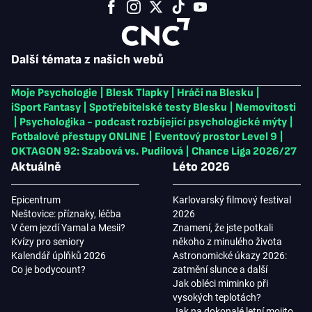
Další témata z našich webů
Moje Psychologie
|
Blesk Tlapky
|
Hráči na Blesku
|
iSport Fantasy
|
Spotřebitelské testy Blesku
|
Nemovitosti
|
Psychologika - podcast rozbíjející psychologické mýty
|
Fotbalové přestupy ONLINE
|
Eventový prostor Level 9
|
OKTAGON 92: Szabová vs. Pudilová
|
Chance Liga 2026/27
Aktuálně
Léto 2026
Epicentrum
Karlovarský filmový festival
Neštovice: příznaky, léčba
2026
V čem jezdí Yamal a Mesii?
Znamení, že jste potkali
Kvízy pro seniory
někoho z minulého života
Kalendář úplňků 2026
Astronomické úkazy 2026:
Co je bodycount?
zatmění slunce a další
Jak obléci miminko při
vysokých teplotách?
Jak na dokonalé letní mojito