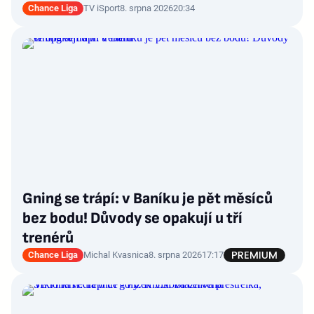
Chance Liga
TV iSport
8. srpna 2026
20:34
Gning se trápí: v Baníku je pět měsíců
bez bodu! Důvody se opakují u tří
trenérů
Chance Liga
Michal Kvasnica
8. srpna 2026
17:17