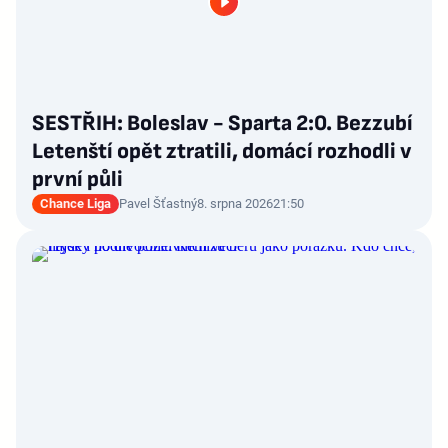
SESTŘIH: Boleslav - Sparta 2:0. Bezzubí
Letenští opět ztratili, domácí rozhodli v
první půli
Chance Liga
Pavel Šťastný
8. srpna 2026
21:50