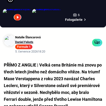
6
Fotogalerie
Natalie Šlancarová
Daniel Fekets
0
Formule 1
5. července 2026
18:20
PŘÍMO Z ANGLIE | Velká cena Británie má znovu po
třech letech jiného než domácího vítěze. Na triumf
Maxe Verstappena z roku 2023 navázal Charles
Leclerc, který v Silverstone oslavil své premiérové
vítězství v sezoně. Nechybělo moc, aby bralo
Ferrari double, jenže před třetího Lewise Hamiltona