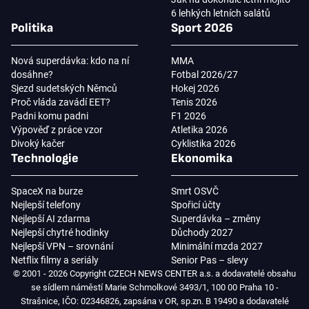
6 lehkých letních salátů
Politika
Sport 2026
Nová superdávka: kdo na ní
MMA
dosáhne?
Fotbal 2026/27
Sjezd sudetských Němců
Hokej 2026
Proč vláda zavádí EET?
Tenis 2026
Padni komu padni
F1 2026
Výpověď z práce vzor
Atletika 2026
Divoký kačer
Cyklistika 2026
Technologie
Ekonomika
SpaceX na burze
Smrt OSVČ
Nejlepší telefony
Spořicí účty
Nejlepší AI zdarma
Superdávka – změny
Nejlepší chytré hodinky
Důchody 2027
Nejlepší VPN – srovnání
Minimální mzda 2027
Netflix filmy a seriály
Senior Pas – slevy
© 2001 - 2026 Copyright CZECH NEWS CENTER a.s. a dodavatelé obsahu
se sídlem náměstí Marie Schmolkové 3493/1, 100 00 Praha 10 -
Strašnice, IČO: 02346826, zapsána v OR, sp.zn. B 19490 a dodavatelé