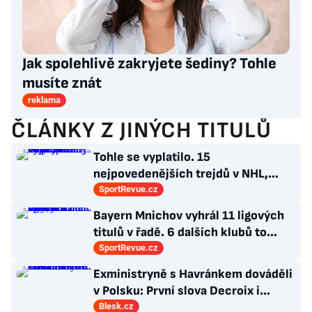
Jak spolehlivě zakryjete šediny? Tohle
musíte znát
reklama
ČLÁNKY Z JINÝCH TITULŮ
Tohle se vyplatilo. 15
nejpovedenějších trejdů v NHL,
které byly upečeny na poslední
SportRevue.cz
chvíli
Bayern Mnichov vyhrál 11 ligových
titulů v řadě. 6 dalších klubů to
zvládlo také, některé i víckrát
SportRevue.cz
Exministryně s Havránkem dováděli
v Polsku: První slova Decroix i
Havránkové!
Blesk.cz