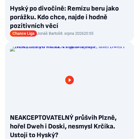
Hyský po divočině: Remízu beru jako
porážku. Kdo chce, najde i hodně
pozitivních věcí
Chance Liga
Jonáš Bartoš
8. srpna 2026
20:55
NEAKCEPTOVATELNÝ průšvih Plzně,
hořel Dweh i Doski, nesmysl Krčíka.
Ustojí to Hyský?