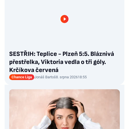
SESTŘIH: Teplice - Plzeň 5:5. Bláznivá
přestřelka, Viktoria vedla o tři góly.
Krčíkova červená
Chance Liga
Jonáš Bartoš
8. srpna 2026
18:55