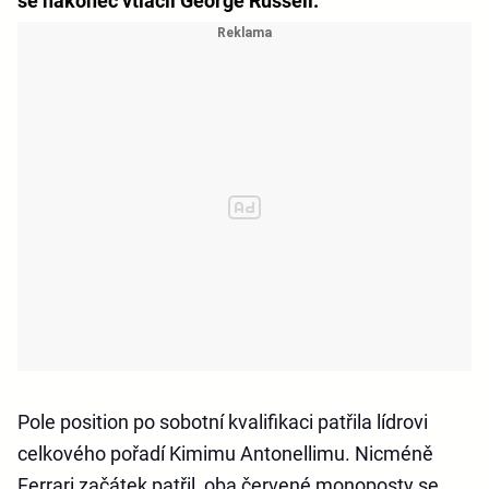
se nakonec vtlačil George Russell.
Pole position po sobotní kvalifikaci patřila lídrovi
celkového pořadí Kimimu Antonellimu. Nicméně
Ferrari začátek patřil, oba červené monoposty se