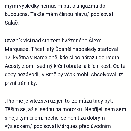
mými výsledky nemusím bát o angažmá do
budoucna. Takže mám čistou hlavu,“ popisoval
Salač.
Otazník visí nad startem hvězdného Álexe
Márqueze. Třicetiletý Španěl naposledy startoval
17. května v Barceloně, kde si po nárazu do Pedra
Acosty zlomil sedmý krční obratel a klíční kost. Od té
doby nezávodil, v Brně by však mohl. Absolvoval už
první tréninky.
„Pro mě je vítězství už jen to, že můžu tady být.
Těším se, až si sednu na motorku. Nepřijel jsem sem
s nějakým cílem, nechci se honit za dobrým
výsledkem,“ popisoval Márquez před úvodním