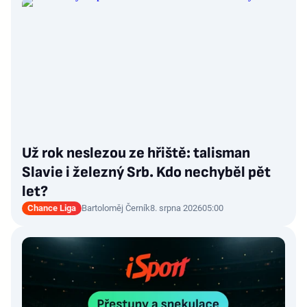
Už rok neslezou ze hřiště: talisman
Slavie i železný Srb. Kdo nechyběl pět
let?
Chance Liga
Bartoloměj Černík
8. srpna 2026
05:00