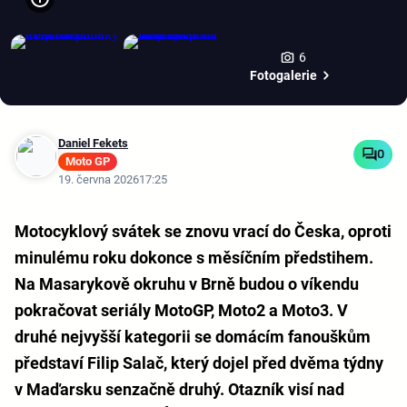
6
Fotogalerie
Daniel Fekets
0
Moto GP
19. června 2026
17:25
Motocyklový svátek se znovu vrací do Česka, oproti
minulému roku dokonce s měsíčním předstihem.
Na Masarykově okruhu v Brně budou o víkendu
pokračovat seriály MotoGP, Moto2 a Moto3. V
druhé nejvyšší kategorii se domácím fanouškům
představí Filip Salač, který dojel před dvěma týdny
v Maďarsku senzačně druhý. Otazník visí nad