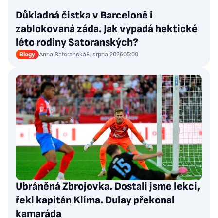
Důkladná čistka v Barceloně i
zablokovaná záda. Jak vypadá hektické
léto rodiny Satoranských?
Blogy
Anna Satoranská
8. srpna 2026
05:00
Ubráněná Zbrojovka. Dostali jsme lekci,
řekl kapitán Klíma. Dulay překonal
kamaráda