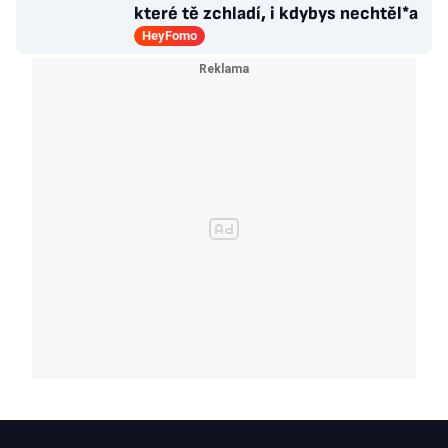
které tě zchladí, i kdybys nechtěl*a
HeyFomo