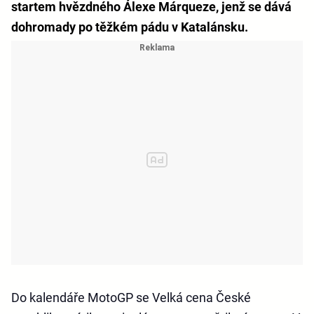
startem hvězdného Álexe Márqueze, jenž se dává
dohromady po těžkém pádu v Katalánsku.
Do kalendáře MotoGP se Velká cena České