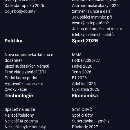
Kalendář úplňků 2026
Astronomické úkazy 2026:
Co je bodycount?
zatmění slunce a další
Jak obléci miminko při
vysokých teplotách?
Jak na dokonalé letní mojito
6 lehkých letních salátů
Politika
Sport 2026
Nová superdávka: kdo na ní
MMA
dosáhne?
Fotbal 2026/27
Sjezd sudetských Němců
Hokej 2026
Proč vláda zavádí EET?
Tenis 2026
Padni komu padni
F1 2026
Výpověď z práce vzor
Atletika 2026
Divoký kačer
Cyklistika 2026
Technologie
Ekonomika
SpaceX na burze
Smrt OSVČ
Nejlepší telefony
Spořicí účty
Nejlepší AI zdarma
Superdávka – změny
Nejlepší chytré hodinky
Důchody 2027