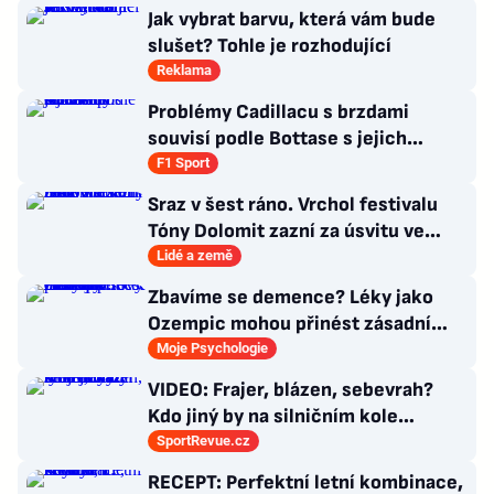
Jak vybrat barvu, která vám bude
slušet? Tohle je rozhodující
Reklama
Problémy Cadillacu s brzdami
souvisí podle Bottase s jejich
chlazením
F1 Sport
Sraz v šest ráno. Vrchol festivalu
Tóny Dolomit zazní za úsvitu ve
3000 metrech
Lidé a země
Zbavíme se demence? Léky jako
Ozempic mohou přinést zásadní
průlom v léčbě Alzheimerovy
Moje Psychologie
choroby
VIDEO: Frajer, blázen, sebevrah?
Kdo jiný by na silničním kole
dokázal tyhle triky?
SportRevue.cz
RECEPT: Perfektní letní kombinace,