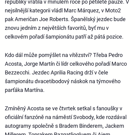
republiky vrátila v minulém roce po pětileté pauze. V
nejsilnější kategorii vládl Marc Márquez, v Moto2
pak Američan Joe Roberts. Španělský jezdec bude
znovu jedním z největších favoritů, byť mu v
celkovém pořadí šampionátu patří až pátá pozice.
Kdo dál může pomýšlet na vítězství? Třeba Pedro
Acosta, Jorge Martín či lídr celkového pořadí Marco
Bezzecchi. Jezdec Aprilia Racing drží v čele
šampionátu dvacetibodový náskok na týmového
parťáka Martína.
Zmíněný Acosta se ve čtvrtek setkal s fanoušky v
oficiální fanzóně na náměstí Svobody, kde rozdával
autogramy společně s Bradem Binderem, Jackem
Millerem, Toprakem Razgatliogluem či Aiem