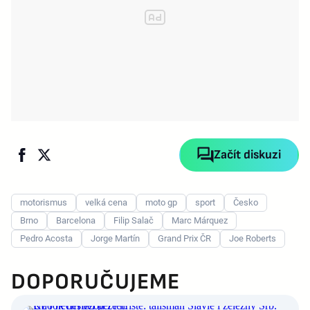
Začít diskuzi
motorismus
velká cena
moto gp
sport
Česko
Brno
Barcelona
Filip Salač
Marc Márquez
Pedro Acosta
Jorge Martín
Grand Prix ČR
Joe Roberts
DOPORUČUJEME