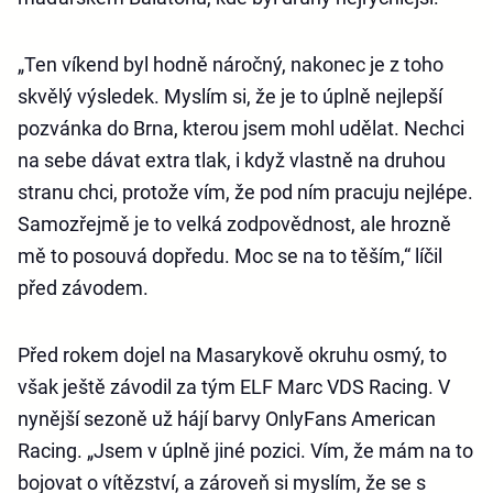
„Ten víkend byl hodně náročný, nakonec je z toho
skvělý výsledek. Myslím si, že je to úplně nejlepší
pozvánka do Brna, kterou jsem mohl udělat. Nechci
na sebe dávat extra tlak, i když vlastně na druhou
stranu chci, protože vím, že pod ním pracuju nejlépe.
Samozřejmě je to velká zodpovědnost, ale hrozně
mě to posouvá dopředu. Moc se na to těším,“ líčil
před závodem.
Před rokem dojel na Masarykově okruhu osmý, to
však ještě závodil za tým ELF Marc VDS Racing. V
nynější sezoně už hájí barvy OnlyFans American
Racing. „Jsem v úplně jiné pozici. Vím, že mám na to
bojovat o vítězství, a zároveň si myslím, že se s