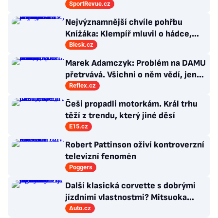
Nepadla v ní ani rána
SportRevue.cz
Nejvýznamnější chvíle pohřbu
Knížáka: Klempíř mluvil o hádce,
Klaus vzýval rebelství a přišla i Sára
Blesk.cz
Saudková
Marek Adamczyk: Problém na DAMU
přetrvává. Všichni o něm vědí, jen
moc nevědí, co s ním
Reflex.cz
Češi propadli motorkám. Král trhu
těží z trendu, který jiné děsí
E15.cz
Robert Pattinson oživí kontroverzní
televizní fenomén
Poggers
Další klasická corvette s dobrými
jízdními vlastnostmi? Mitsuoka
znovu využije legendární MX-5
Auto.cz