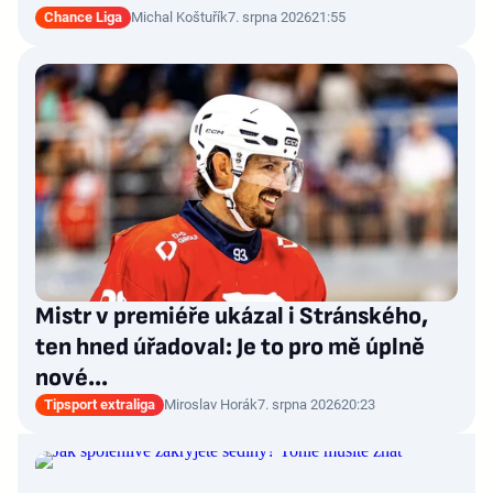
Chance Liga
Michal Koštuřík
7. srpna 2026
21:55
Mistr v premiéře ukázal i Stránského,
ten hned úřadoval: Je to pro mě úplně
nové…
Tipsport extraliga
Miroslav Horák
7. srpna 2026
20:23