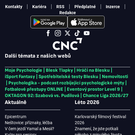
Kontakty
Kariéra
RSS
Předplatné
Inzerce
Redakce
Další témata z našich webů
Moje Psychologie
|
Blesk Tlapky
|
Hráči na Blesku
|
iSport Fantasy
|
Spotřebitelské testy Blesku
|
Nemovitosti
|
Psychologika - podcast rozbíjející psychologické mýty
|
Fotbalové přestupy ONLINE
|
Eventový prostor Level 9
|
OKTAGON 92: Szabová vs. Pudilová
|
Chance Liga 2026/27
Aktuálně
Léto 2026
Epicentrum
Karlovarský filmový festival
Neštovice: příznaky, léčba
2026
V čem jezdí Yamal a Mesii?
Znamení, že jste potkali
Kvízy pro seniory
někoho z minulého života