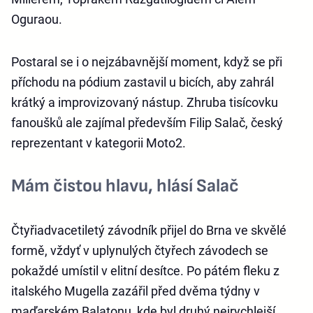
Oguraou.
Postaral se i o nejzábavnější moment, když se při
příchodu na pódium zastavil u bicích, aby zahrál
krátký a improvizovaný nástup. Zhruba tisícovku
fanoušků ale zajímal především Filip Salač, český
reprezentant v kategorii Moto2.
Mám čistou hlavu, hlásí Salač
Čtyřiadvacetiletý závodník přijel do Brna ve skvělé
formě, vždyť v uplynulých čtyřech závodech se
pokaždé umístil v elitní desítce. Po pátém fleku z
italského Mugella zazářil před dvěma týdny v
maďarském Balatonu, kde byl druhý nejrychlejší.