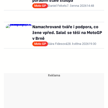
pořadím stále stoupá
Moto GP
Daniel Fekets
7. června 2026
14:48
Namachrované tváře i podpora, co
žene vpřed. Salač se těší na MotoGP
v Brně
Moto GP
Sára Fidesová
28. května 2026
19:30