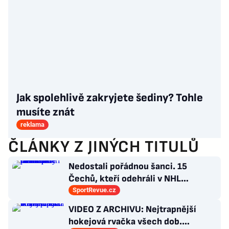
Jak spolehlivě zakryjete šediny? Tohle
musíte znát
reklama
ČLÁNKY Z JINÝCH TITULŮ
Nedostali pořádnou šanci. 15
Čechů, kteří odehráli v NHL
maximálně dva zápasy
SportRevue.cz
VIDEO Z ARCHIVU: Nejtrapnější
hokejová rvačka všech dob.