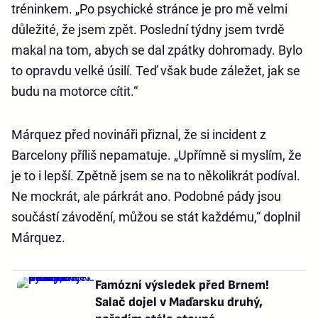
tréninkem. „Po psychické stránce je pro mě velmi
důležité, že jsem zpět. Poslední týdny jsem tvrdě
makal na tom, abych se dal zpátky dohromady. Bylo
to opravdu velké úsilí. Teď však bude záležet, jak se
budu na motorce cítit.“
Márquez před novináři přiznal, že si incident z
Barcelony příliš nepamatuje. „Upřímně si myslím, že
je to i lepší. Zpětně jsem se na to několikrát podíval.
Ne mockrát, ale párkrát ano. Podobné pády jsou
součástí závodění, můžou se stát každému,“ doplnil
Márquez.
Famózní výsledek před Brnem!
Salač dojel v Maďarsku druhý,