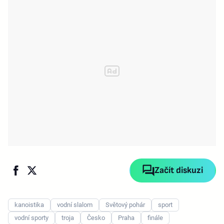
Začít diskuzi
kanoistika
vodní slalom
Světový pohár
sport
vodní sporty
troja
Česko
Praha
finále