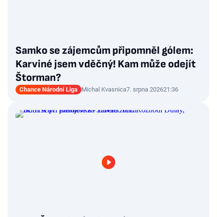
Samko se zájemcům připomněl gólem:
Karviné jsem vděčný! Kam může odejít
Štorman?
Chance Národní Liga
Michal Kvasnica
7. srpna 2026
21:36