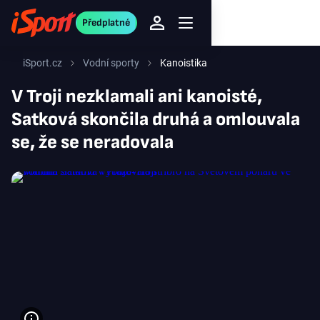
Předplatné
iSport.cz
Vodní sporty
Kanoistika
V Troji nezklamali ani kanoisté,
Satková skončila druhá a omlouvala
se, že se neradovala