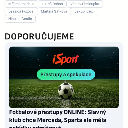
stříbrná medaile
Lukáš Rohan
Václav Chaloupka
Jessica Foxová
Martina Satková
Jakub Krejčí
Nicolas Gestin
DOPORUČUJEME
Fotbalové přestupy ONLINE: Slavný
klub chce Mercada, Sparta ale měla