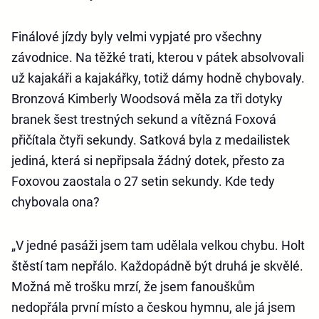
Finálové jízdy byly velmi vypjaté pro všechny
závodnice. Na těžké trati, kterou v pátek absolvovali
už kajakáři a kajakářky, totiž dámy hodně chybovaly.
Bronzová Kimberly Woodsová měla za tři dotyky
branek šest trestných sekund a vítězná Foxová
přičítala čtyři sekundy. Satková byla z medailistek
jediná, která si nepřipsala žádný dotek, přesto za
Foxovou zaostala o 27 setin sekundy. Kde tedy
chybovala ona?
„V jedné pasáži jsem tam udělala velkou chybu. Holt
štěstí tam nepřálo. Každopádně být druhá je skvělé.
Možná mě trošku mrzí, že jsem fanouškům
nedopřála první místo a českou hymnu, ale já jsem