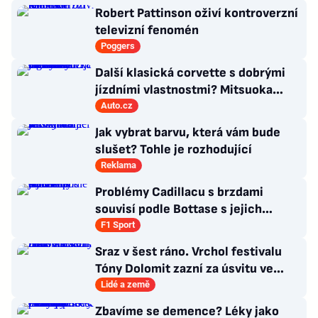
Robert Pattinson oživí kontroverzní
televizní fenomén
Poggers
Další klasická corvette s dobrými
jízdními vlastnostmi? Mitsuoka
znovu využije legendární MX-5
Auto.cz
Jak vybrat barvu, která vám bude
slušet? Tohle je rozhodující
Reklama
Problémy Cadillacu s brzdami
souvisí podle Bottase s jejich
chlazením
F1 Sport
Sraz v šest ráno. Vrchol festivalu
Tóny Dolomit zazní za úsvitu ve
3000 metrech
Lidé a země
Zbavíme se demence? Léky jako