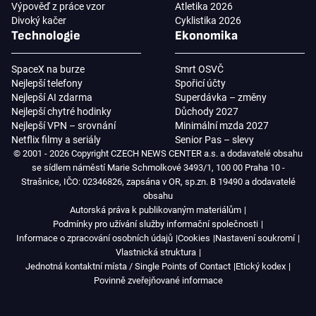
Výpověď z práce vzor
Atletika 2026
Divoký kačer
Cyklistika 2026
Technologie
Ekonomika
SpaceX na burze
Smrt OSVČ
Nejlepší telefony
Spořicí účty
Nejlepší AI zdarma
Superdávka – změny
Nejlepší chytré hodinky
Důchody 2027
Nejlepší VPN – srovnání
Minimální mzda 2027
Netflix filmy a seriály
Senior Pas – slevy
© 2001 - 2026 Copyright CZECH NEWS CENTER a.s. a dodavatelé obsahu
se sídlem náměstí Marie Schmolkové 3493/1, 100 00 Praha 10 -
Strašnice, IČO: 02346826, zapsána v OR, sp.zn. B 19490 a dodavatelé
obsahu
Autorská práva k publikovaným materiálům
Podmínky pro užívání služby informační společnosti
Informace o zpracování osobních údajů
Cookies
Nastavení soukromí
Vlastnická struktura
Jednotná kontaktní místa / Single Points of Contact
Etický kodex
Povinně zveřejňované informace