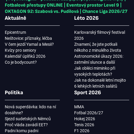
Fotbalové přestupy ONLINE
|
Eventový prostor Level 9
|
OKTAGON 92: Szabová vs. Pudilová
|
Chance Liga 2026/27
Aktuálně
Léto 2026
Epicentrum
Karlovarský filmový festival
Neštovice: příznaky, léčba
2026
V čem jezdí Yamal a Mesii?
Znamení, že jste potkali
Kvízy pro seniory
někoho z minulého života
Kalendář úplňků 2026
Astronomické úkazy 2026:
Co je bodycount?
zatmění slunce a další
Jak obléci miminko při
vysokých teplotách?
Jak na dokonalé letní mojito
6 lehkých letních salátů
Politika
Sport 2026
Nová superdávka: kdo na ní
MMA
dosáhne?
Fotbal 2026/27
Sjezd sudetských Němců
Hokej 2026
Proč vláda zavádí EET?
Tenis 2026
Padni komu padni
F1 2026