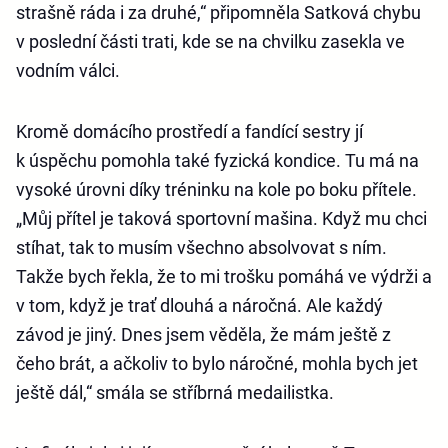
strašně ráda i za druhé,“ připomněla Satková chybu
v poslední části trati, kde se na chvilku zasekla ve
vodním válci.
Kromě domácího prostředí a fandící sestry jí
k úspěchu pomohla také fyzická kondice. Tu má na
vysoké úrovni díky tréninku na kole po boku přítele.
„Můj přítel je taková sportovní mašina. Když mu chci
stíhat, tak to musím všechno absolvovat s ním.
Takže bych řekla, že to mi trošku pomáhá ve výdrži a
v tom, když je trať dlouhá a náročná. Ale každý
závod je jiný. Dnes jsem věděla, že mám ještě z
čeho brát, a ačkoliv to bylo náročné, mohla bych jet
ještě dál,“ smála se stříbrná medailistka.