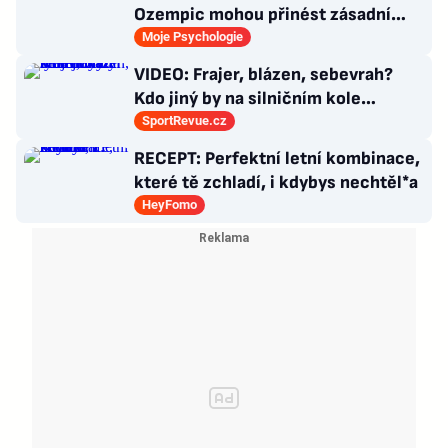
Ozempic mohou přinést zásadní
průlom v léčbě Alzheimerovy
Moje Psychologie
choroby
VIDEO: Frajer, blázen, sebevrah?
Kdo jiný by na silničním kole
dokázal tyhle triky?
SportRevue.cz
RECEPT: Perfektní letní kombinace,
které tě zchladí, i kdybys nechtěl*a
HeyFomo