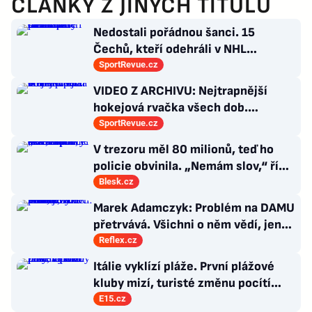
ČLÁNKY Z JINÝCH TITULŮ
Nedostali pořádnou šanci. 15
Čechů, kteří odehráli v NHL
maximálně dva zápasy
SportRevue.cz
VIDEO Z ARCHIVU: Nejtrapnější
hokejová rvačka všech dob.
Nepadla v ní ani rána
SportRevue.cz
V trezoru měl 80 milionů, teď ho
policie obvinila. „Nemám slov,“ říká
exšéf Správy železnic
Blesk.cz
Marek Adamczyk: Problém na DAMU
přetrvává. Všichni o něm vědí, jen
moc nevědí, co s ním
Reflex.cz
Itálie vyklízí pláže. První plážové
kluby mizí, turisté změnu pocítí
brzy
E15.cz