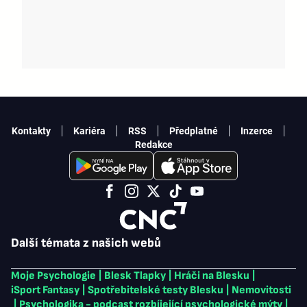
Kontakty
Kariéra
RSS
Předplatné
Inzerce
Redakce
Další témata z našich webů
Moje Psychologie
|
Blesk Tlapky
|
Hráči na Blesku
|
iSport Fantasy
|
Spotřebitelské testy Blesku
|
Nemovitosti
|
Psychologika - podcast rozbíjející psychologické mýty
|