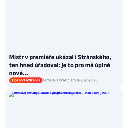
Mistr v premiéře ukázal i Stránského,
ten hned úřadoval: Je to pro mě úplně
nové…
Tipsport extraliga
Miroslav Horák
7. srpna 2026
20:23