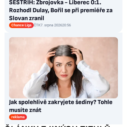
SESTŘIH: Zbrojovka - Liberec 0:1.
Rozhodl Dulay, Bořil se při premiéře za
Slovan zranil
Chance Liga
ČTK
7. srpna 2026
20:56
Jak spolehlivě zakryjete šediny? Tohle
musíte znát
reklama