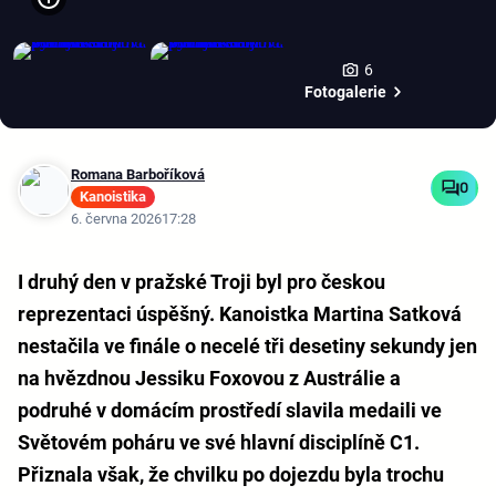
6
Fotogalerie
Romana Barboříková
0
Kanoistika
6. června 2026
17:28
I druhý den v pražské Troji byl pro českou
reprezentaci úspěšný. Kanoistka Martina Satková
nestačila ve finále o necelé tři desetiny sekundy jen
na hvězdnou Jessiku Foxovou z Austrálie a
podruhé v domácím prostředí slavila medaili ve
Světovém poháru ve své hlavní disciplíně C1.
Přiznala však, že chvilku po dojezdu byla trochu