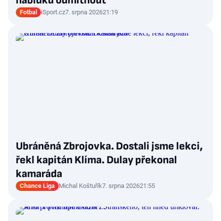
nabídku odmítnout
Fotbal
iSport.cz
7. srpna 2026
21:19
Ubráněná Zbrojovka. Dostali jsme lekci,
řekl kapitán Klíma. Dulay překonal
kamaráda
Chance Liga
Michal Koštuřík
7. srpna 2026
21:55