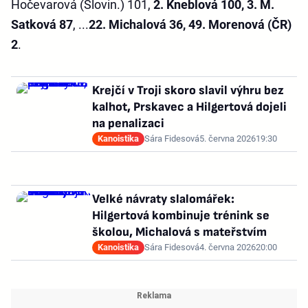
Hočevarová (Slovin.) 101,
2. Kneblová 100, 3. M.
Satková 87
, ...
22. Michalová 36, 49. Morenová (ČR)
2
.
Krejčí v Troji skoro slavil výhru bez
kalhot, Prskavec a Hilgertová dojeli
na penalizaci
Kanoistika
Sára Fidesová
5. června 2026
19:30
Velké návraty slalomářek:
Hilgertová kombinuje trénink se
školou, Michalová s mateřstvím
Kanoistika
Sára Fidesová
4. června 2026
20:00