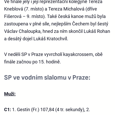
Ve finále jely i její reprezentační kolegyně Tereza
Kneblová (7. místo) a Tereza Michalová (dříve
Fišerová – 9. místo). Také česká kanoe mužů byla
zastoupena v plné síle, nejlepším Čechem byl šestý
Václav Chaloupka, hned za ním skončil Lukáš Rohan
a desátý dojel Lukáš Kratochvíl.
V neděli SP v Praze vyvrcholí kayakcrossem, obě
finále začnou po 15. hodině.
SP ve vodním slalomu v Praze:
Muži:
C1:
1. Gestin (Fr.) 107,84 (4 tr. sekundy), 2.