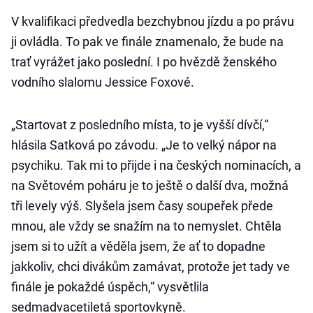
V kvalifikaci předvedla bezchybnou jízdu a po právu
ji ovládla. To pak ve finále znamenalo, že bude na
trať vyrážet jako poslední. I po hvězdě ženského
vodního slalomu Jessice Foxové.
„Startovat z posledního místa, to je vyšší dívčí,“
hlásila Satková po závodu. „Je to velký nápor na
psychiku. Tak mi to přijde i na českých nominacích, a
na Světovém poháru je to ještě o další dva, možná
tři levely výš. Slyšela jsem časy soupeřek přede
mnou, ale vždy se snažím na to nemyslet. Chtěla
jsem si to užít a věděla jsem, že ať to dopadne
jakkoliv, chci divákům zamávat, protože jet tady ve
finále je pokaždé úspěch,“ vysvětlila
sedmadvacetiletá sportovkyně.