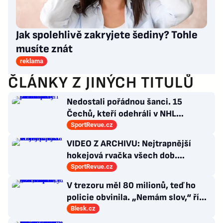
Jak spolehlivě zakryjete šediny? Tohle
musíte znát
reklama
ČLÁNKY Z JINÝCH TITULŮ
Nedostali pořádnou šanci. 15
Čechů, kteří odehráli v NHL
maximálně dva zápasy
SportRevue.cz
VIDEO Z ARCHIVU: Nejtrapnější
hokejová rvačka všech dob.
Nepadla v ní ani rána
SportRevue.cz
V trezoru měl 80 milionů, teď ho
policie obvinila. „Nemám slov,“ říká
exšéf Správy železnic
Blesk.cz