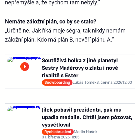
nepřemýšlela, že bychom tam nebyly.“
Nemáte záložní plán, co by se stalo?
„Určitě ne. Jak říká moje ségra, tak nikdy nemám
záložní plán. Kdo má plán B, nevěří plánu A.“
Soutěživá holka z jiné planety!
Sestry Maděrovy o zlatu i nové
rivalitě s Ester
Snowboarding
Lukáš Tomek
3. června 2026
12:00
Jílek pobavil prezidenta, pak mu
upadla medaile. Chtěl jsem pózovat,
vysvětloval
Rychlobruslení
Martin Hašek
31. března 2026
18:05