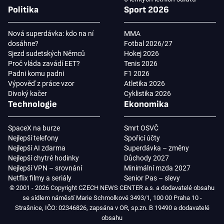
Politika
Sport 2026
Nová superdávka: kdo na ní
MMA
dosáhne?
Fotbal 2026/27
Sjezd sudetských Němců
Hokej 2026
Proč vláda zavádí EET?
Tenis 2026
Padni komu padni
F1 2026
Výpověď z práce vzor
Atletika 2026
Divoký kačer
Cyklistika 2026
Technologie
Ekonomika
SpaceX na burze
Smrt OSVČ
Nejlepší telefony
Spořicí účty
Nejlepší AI zdarma
Superdávka – změny
Nejlepší chytré hodinky
Důchody 2027
Nejlepší VPN – srovnání
Minimální mzda 2027
Netflix filmy a seriály
Senior Pas – slevy
© 2001 - 2026 Copyright CZECH NEWS CENTER a.s. a dodavatelé obsahu
se sídlem náměstí Marie Schmolkové 3493/1, 100 00 Praha 10 -
Strašnice, IČO: 02346826, zapsána v OR, sp.zn. B 19490 a dodavatelé
obsahu