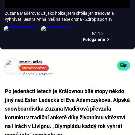
Zuzana Maděrová: Už jako holka jsem chtěla jen trénovat a
vyhrávat! Sestra Anna: Seš na sebe drsná
• Zdroj: isport.tv
16
Fotogalerie
Martin Hašek
0
Snowboarding
6. června 2026
09:55
Po jedenácti letech je Královnou bílé stopy někdo
jiný než Ester Ledecká či Eva Adamczyková. Alpská
snowboardistka Zuzana Maděrová převzala
korunku v tradiční anketě díky životnímu vítězství
na Hrách v Livignu. „Olympiádu každý rok vyhrát
nemůžete,“ usmívala se.