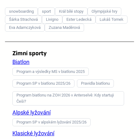
snowboarding
sport
Král bílé stopy
Olympijské hry
Šárka Strachová
Livigno
Ester Ledecká
Lukáš Tomek
Eva Adamczyková
Zuzana Maděrová
Zimní sporty
Biatlon
Program a výsledky MS v biatlonu 2025
Program SP v biatlonu 2025/26
Pravidla biatlonu
Program biatlonu na ZOH 2026 v Anterselvě: Kdy startuji
Češi?
Alpské lyžování
Program SP v alpském lyžování 2025/26
Klasické lyžování