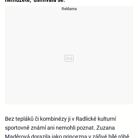
Bez tepláků či kombinézy ji v Radlické kulturní
sportovně známí ani nemohli poznat. Zuzana
Maděrová dorazila jako princezna v zářivé bílé róbě