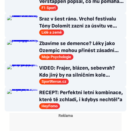
Verstappen popsal, co mu pomáhá
se soustředit na závodění
F1 Sport
Sraz v šest ráno. Vrchol festivalu
Tóny Dolomit zazní za úsvitu ve
3000 metrech
Lidé a země
Zbavíme se demence? Léky jako
Ozempic mohou přinést zásadní
průlom v léčbě Alzheimerovy
Moje Psychologie
choroby
VIDEO: Frajer, blázen, sebevrah?
Kdo jiný by na silničním kole
dokázal tyhle triky?
SportRevue.cz
RECEPT: Perfektní letní kombinace,
které tě zchladí, i kdybys nechtěl*a
HeyFomo