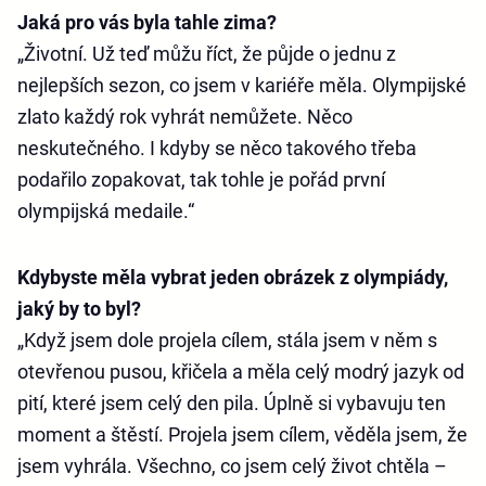
Jaká pro vás byla tahle zima?
„Životní. Už teď můžu říct, že půjde o jednu z
nejlepších sezon, co jsem v kariéře měla. Olympijské
zlato každý rok vyhrát nemůžete. Něco
neskutečného. I kdyby se něco takového třeba
podařilo zopakovat, tak tohle je pořád první
olympijská medaile.“
Kdybyste měla vybrat jeden obrázek z olympiády,
jaký by to byl?
„Když jsem dole projela cílem, stála jsem v něm s
otevřenou pusou, křičela a měla celý modrý jazyk od
pití, které jsem celý den pila. Úplně si vybavuju ten
moment a štěstí. Projela jsem cílem, věděla jsem, že
jsem vyhrála. Všechno, co jsem celý život chtěla –