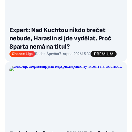
Expert: Nad Kuchtou nikdo brečet
nebude, Haraslín si jde vydělat. Proč
Sparta nemá na titul?
Chance Liga
Radek Špryňar
7. srpna 2026
15:30