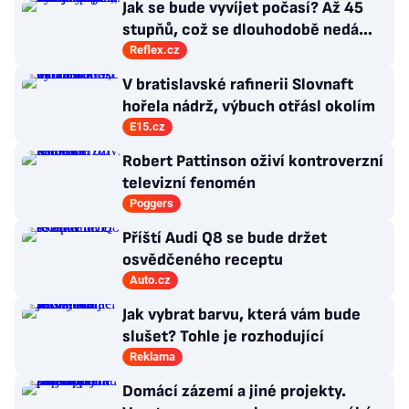
Jak se bude vyvíjet počasí? Až 45
stupňů, což se dlouhodobě nedá
vydržet, varuje klimatolog Radim
Reflex.cz
Tolasz
V bratislavské rafinerii Slovnaft
hořela nádrž, výbuch otřásl okolím
E15.cz
Robert Pattinson oživí kontroverzní
televizní fenomén
Poggers
Příští Audi Q8 se bude držet
osvědčeného receptu
Auto.cz
Jak vybrat barvu, která vám bude
slušet? Tohle je rozhodující
Reklama
Domácí zázemí a jiné projekty.