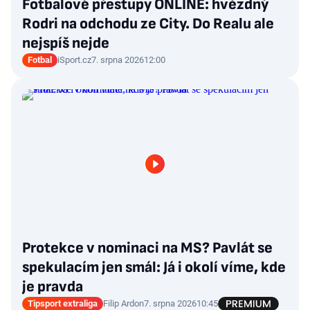
Fotbalové přestupy ONLINE: hvězdný
Rodri na odchodu ze City. Do Realu ale
nejspíš nejde
Fotbal
iSport.cz
7. srpna 2026
12:00
Protekce v nominaci na MS? Pavlát se
spekulacím jen smál: Já i okolí víme, kde
je pravda
Tipsport extraliga
Filip Ardon
7. srpna 2026
10:45