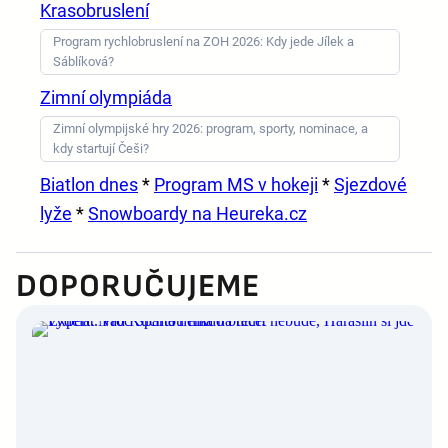
Krasobruslení
Program rychlobruslení na ZOH 2026: Kdy jede Jílek a
Sáblíková?
Zimní olympiáda
Zimní olympijské hry 2026: program, sporty, nominace, a
kdy startují Češi?
Biatlon dnes
*
Program MS v hokeji
*
Sjezdové
lyže
*
Snowboardy na Heureka.cz
DOPORUČUJEME