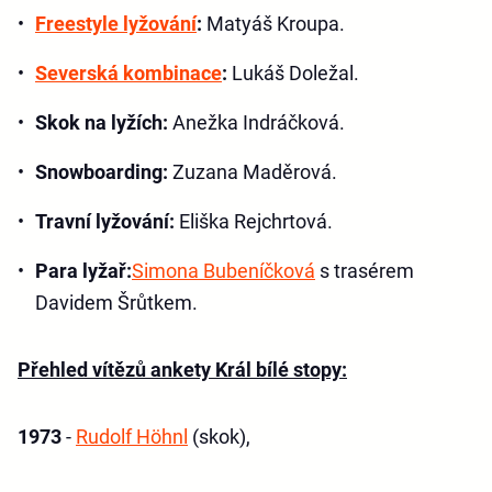
Freestyle lyžování
:
Matyáš Kroupa.
Severská kombinace
:
Lukáš Doležal.
Skok na lyžích:
Anežka Indráčková.
Snowboarding:
Zuzana Maděrová.
Travní lyžování:
Eliška Rejchrtová.
Para lyžař:
Simona Bubeníčková
s trasérem
Davidem Šrůtkem.
Přehled vítězů ankety Král bílé stopy:
1973
-
Rudolf Höhnl
(skok),