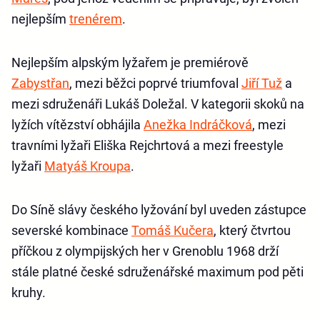
nejlepším
trenérem
.
Nejlepším alpským lyžařem je premiérově
Zabystřan
, mezi běžci poprvé triumfoval
Jiří Tuž
a
mezi sdruženáři Lukáš Doležal. V kategorii skoků na
lyžích vítězství obhájila
Anežka Indráčková
, mezi
travními lyžaři Eliška Rejchrtová a mezi freestyle
lyžaři
Matyáš Kroupa
.
Do Síně slávy českého lyžování byl uveden zástupce
severské kombinace
Tomáš Kučera
, který čtvrtou
příčkou z olympijských her v Grenoblu 1968 drží
stále platné české sdruženářské maximum pod pěti
kruhy.