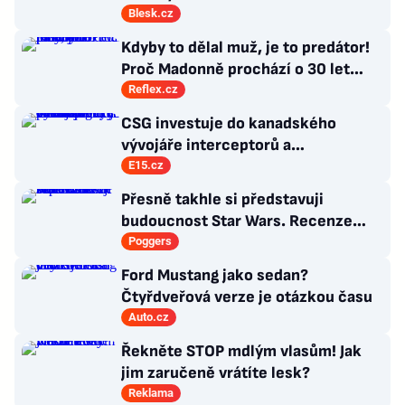
Blesk.cz
Kdyby to dělal muž, je to predátor!
Proč Madonně prochází o 30 let
mladší milenci?
Reflex.cz
CSG investuje do kanadského
vývojáře interceptorů a
nadzvukových technologií, chce
E15.cz
výrobky prosadit v NATO
Přesně takhle si představuji
budoucnost Star Wars. Recenze
Star Wars: The Ninth Jedi
Poggers
Ford Mustang jako sedan?
Čtyřdveřová verze je otázkou času
Auto.cz
Řekněte STOP mdlým vlasům! Jak
jim zaručeně vrátíte lesk?
Reklama