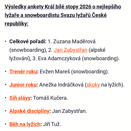
Výsledky ankety Král bílé stopy 2026
o nejlepšího
lyžaře a snowboardistu Svazu lyžařů České
republiky:
Celkové pořadí:
1. Zuzana Maděrová
(snowboarding), 2.
Jan Zabystřan
(alpské
lyžování), 3. Eva Adamczyková (snowboarding).
Trenér roku
:
Evžen Mareš (snowboarding).
Junior roku
:
Anežka Indráčková (
skoky
na lyžích).
Síň slávy
:
Tomáš Kučera.
Alpské disciplíny
:
Jan Zabystřan.
Běh na lyžích
:
Jiří Tuž.