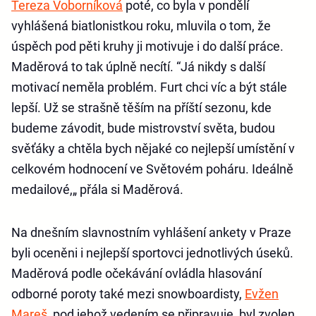
Tereza Voborníková
poté, co byla v pondělí
vyhlášená biatlonistkou roku, mluvila o tom, že
úspěch pod pěti kruhy ji motivuje i do další práce.
Maděrová to tak úplně necítí. “Já nikdy s další
motivací neměla problém. Furt chci víc a být stále
lepší. Už se strašně těším na příští sezonu, kde
budeme závodit, bude mistrovství světa, budou
svěťáky a chtěla bych nějaké co nejlepší umístění v
celkovém hodnocení ve Světovém poháru. Ideálně
medailové,„ přála si Maděrová.
Na dnešním slavnostním vyhlášení ankety v Praze
byli oceněni i nejlepší sportovci jednotlivých úseků.
Maděrová podle očekávání ovládla hlasování
odborné poroty také mezi snowboardisty,
Evžen
Mareš
, pod jehož vedením se připravuje, byl zvolen