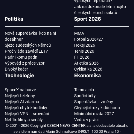
vysokých teplotách?
Jak na dokonalé letní mojito
6 lehkých letních salátů
Politika
Sport 2026
Nová superdávka: kdo na ní
MMA
dosáhne?
Fotbal 2026/27
Sjezd sudetských Němců
Hokej 2026
Proč vláda zavádí EET?
Tenis 2026
Padni komu padni
F1 2026
Výpověď z práce vzor
Atletika 2026
Divoký kačer
Cyklistika 2026
Technologie
Ekonomika
SpaceX na burze
Temu a clo
Nejlepší telefony
Spořicí účty
Nejlepší AI zdarma
Superdávka – změny
Nejlepší chytré hodinky
Chybějící roky k důchodu
Nejlepší VPN – srovnání
Minimální mzda 2027
Netflix filmy a seriály
Vedro v práci
© 2001 - 2026 Copyright CZECH NEWS CENTER a.s. a dodavatelé obsahu
se sídlem náměstí Marie Schmolkové 3493/1, 100 00 Praha 10 -