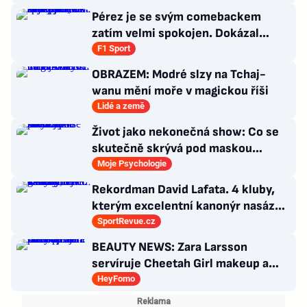
Pérez je se svým comebackem
zatím velmi spokojen. Dokázal
jsem, že stále patřím k nejlepším,
F1 Sport
říká
OBRAZEM: Modré slzy na Tchaj-
wanu mění moře v magickou říši
Lidé a země
Život jako nekonečná show: Co se
skutečně skrývá pod maskou
histrionské poruchy
Moje Psychologie
Rekordman David Lafata. 4 kluby,
kterým excelentní kanonýr nasázel
během kariéry nejvíc gólů
SportRevue.cz
BEAUTY NEWS: Zara Larsson
servíruje Cheetah Girl makeup a
Billie Eilish představuje nový
HeyFomo
parfém!