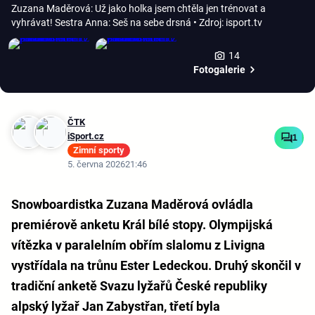
Zuzana Maděrová: Už jako holka jsem chtěla jen trénovat a
vyhrávat! Sestra Anna: Seš na sebe drsná
• Zdroj: isport.tv
14
Fotogalerie
ČTK
iSport.cz
1
Zimní sporty
5. června 2026
21:46
Snowboardistka Zuzana Maděrová ovládla
premiérově anketu Král bílé stopy. Olympijská
vítězka v paralelním obřím slalomu z Livigna
vystřídala na trůnu Ester Ledeckou. Druhý skončil v
tradiční anketě Svazu lyžařů České republiky
alpský lyžař Jan Zabystřan, třetí byla