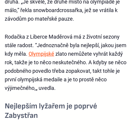
druhá. „Je skvělé, že druhé místo na olympiádě je
málo,” řekla snowboardcrossařka, jež se vrátila k
závodům po mateřské pauze.
Rodačka z Liberce Maděrová má z životní sezony
stále radost. “Jednoznačně byla nejlepší, jakou jsem
kdy měla.
Olympijské
zlato nemůžete vyhrát každý
rok, takže je to něco neskutečného. A kdyby se něco
podobného povedlo třeba zopakovat, takt tohle je
první olympijská medaile a je to prostě něco
výjimečného,„ uvedla.
Nejlepším lyžařem je poprvé
Zabystřan