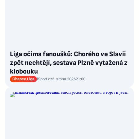
Liga očima fanoušků: Chorého ve Slavii
zpět nechtějí, sestava Plzně vytažená z
klobouku
Chance Liga
iSport.cz
5. srpna 2026
21:00