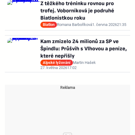
Z těžkého tréninku rovnou pro
trofej. Voborníková je podruhé
Biatlonistkou roku
Biatlon
Romana Barboříková
1. června 2026
21:35
Kam zmizelo 24 milionů za SP ve
Špindlu: Průšvih s Vlhovou a peníze,
které nepřišly
Alpské lyžování
Martin Hašek
27. května 2026
17:02