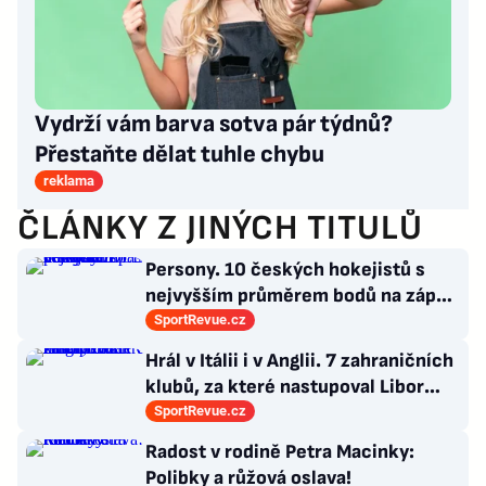
Vydrží vám barva sotva pár týdnů?
Přestaňte dělat tuhle chybu
reklama
ČLÁNKY Z JINÝCH TITULŮ
Persony. 10 českých hokejistů s
nejvyšším průměrem bodů na zápas
v historii německé DEL
SportRevue.cz
Hrál v Itálii i v Anglii. 7 zahraničních
klubů, za které nastupoval Libor
Kozák
SportRevue.cz
Radost v rodině Petra Macinky:
Polibky a růžová oslava!