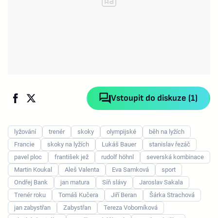
Vstoupit do diskuze (1)
lyžování
trenér
skoky
olympijské
běh na lyžích
Francie
skoky na lyžích
Lukáš Bauer
stanislav řezáč
pavel ploc
františek jež
rudolf höhnl
severská kombinace
Martin Koukal
Aleš Valenta
Eva Samková
sport
Ondřej Bank
jan matura
Síň slávy
Jaroslav Sakala
Trenér roku
Tomáš Kučera
Jiří Beran
Šárka Strachová
jan zabystřan
Zabystřan
Tereza Voborníková