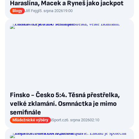
Haraslína, Macek a Ryneš jako jackpot
Blogy
Jiří Fejgl
5. srpna 2026
19:00
Finsko - Česko 5:4. Těsná přestřelka,
velké zklamání. Osmnáctka je mimo
semifinále
Mládežnické výběry
iSport.cz
6. srpna 2026
02:10