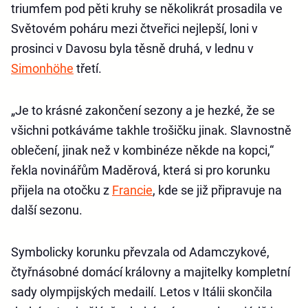
triumfem pod pěti kruhy se několikrát prosadila ve
Světovém poháru mezi čtveřici nejlepší, loni v
prosinci v Davosu byla těsně druhá, v lednu v
Simonhöhe
třetí.
„Je to krásné zakončení sezony a je hezké, že se
všichni potkáváme takhle trošičku jinak. Slavnostně
oblečení, jinak než v kombinéze někde na kopci,“
řekla novinářům Maděrová, která si pro korunku
přijela na otočku z
Francie
, kde se již připravuje na
další sezonu.
Symbolicky korunku převzala od Adamczykové,
čtyřnásobné domácí královny a majitelky kompletní
sady olympijských medailí. Letos v Itálii skončila