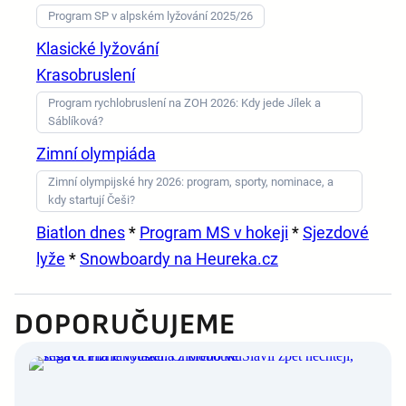
Program SP v alpském lyžování 2025/26
Klasické lyžování
Krasobruslení
Program rychlobruslení na ZOH 2026: Kdy jede Jílek a
Sáblíková?
Zimní olympiáda
Zimní olympijské hry 2026: program, sporty, nominace, a
kdy startují Češi?
Biatlon dnes
*
Program MS v hokeji
*
Sjezdové
lyže
*
Snowboardy na Heureka.cz
DOPORUČUJEME