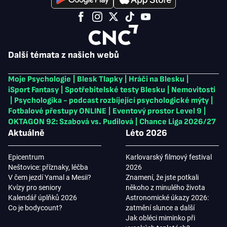
Další témata z našich webů
Moje Psychologie
|
Blesk Tlapky
|
Hráči na Blesku
|
iSport Fantasy
|
Spotřebitelské testy Blesku
|
Nemovitosti
|
Psychologika - podcast rozbíjející psychologické mýty
|
Fotbalové přestupy ONLINE
|
Eventový prostor Level 9
|
OKTAGON 92: Szabová vs. Pudilová
|
Chance Liga 2026/27
Aktuálně
Léto 2026
Epicentrum
Karlovarský filmový festival
Neštovice: příznaky, léčba
2026
V čem jezdí Yamal a Mesii?
Znamení, že jste potkali
Kvízy pro seniory
někoho z minulého života
Kalendář úplňků 2026
Astronomické úkazy 2026:
Co je bodycount?
zatmění slunce a další
Jak obléci miminko při