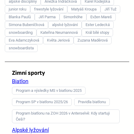
alpské disciplíny
Anežka Indráčková
Karel Kodejška
junior roku
freestyle lyžování
Matyáš Kroupa
Jiří Tuž
Blanka Paulů
Jiří Parma
Simonhöhe
Evžen Mareš
Simona Bubeníčková
alpské lyžování
Ester Ledecká
snowboarding
Kateřina Neumannová
Král bílé stopy
Eva Adamczyková
Květa Jeriová
Zuzana Maděrová
snowboardista
Zimní sporty
Biatlon
Program a výsledky MS v biatlonu 2025
Program SP v biatlonu 2025/26
Pravidla biatlonu
Program biatlonu na ZOH 2026 v Anterselvě: Kdy startuji
Češi?
Alpské lyžování