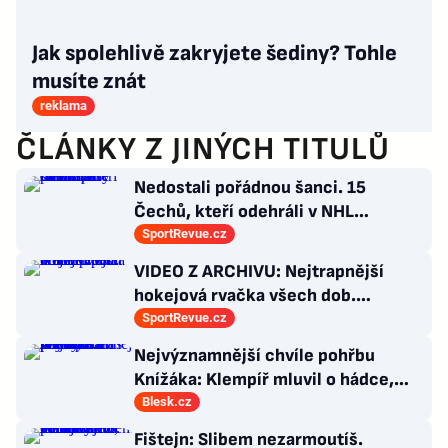
Jak spolehlivě zakryjete šediny? Tohle
musíte znát
reklama
ČLÁNKY Z JINÝCH TITULŮ
Nedostali pořádnou šanci. 15
Čechů, kteří odehráli v NHL
maximálně dva zápasy
SportRevue.cz
VIDEO Z ARCHIVU: Nejtrapnější
hokejová rvačka všech dob.
Nepadla v ní ani rána
SportRevue.cz
Nejvýznamnější chvíle pohřbu
Knížáka: Klempíř mluvil o hádce,
Klaus vzýval rebelství a přišla i Sára
Blesk.cz
Saudková
Fištejn: Slibem nezarmoutíš.