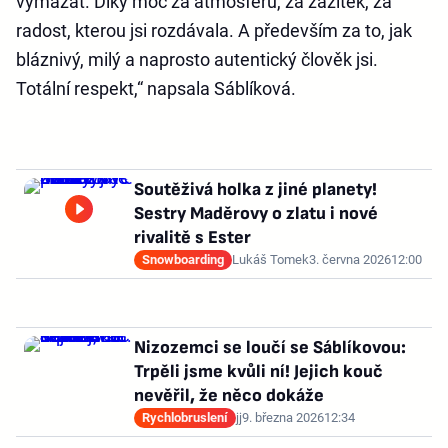
vymazat. Díky moc za atmosféru, za zážitek, za
radost, kterou jsi rozdávala. A především za to, jak
bláznivý, milý a naprosto autentický člověk jsi.
Totální respekt,“ napsala Sáblíková.
Soutěživá holka z jiné planety!
Sestry Maděrovy o zlatu i nové
rivalitě s Ester
Snowboarding
Lukáš Tomek
3. června 2026
12:00
Nizozemci se loučí se Sáblíkovou:
Trpěli jsme kvůli ní! Jejich kouč
nevěřil, že něco dokáže
Rychlobruslení
jj
9. března 2026
12:34