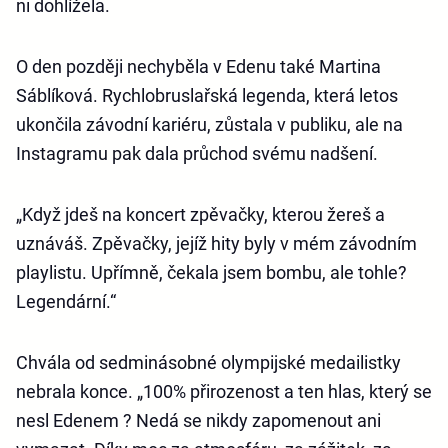
ni dohlížela.
O den později nechyběla v Edenu také Martina
Sáblíková. Rychlobruslařská legenda, která letos
ukončila závodní kariéru, zůstala v publiku, ale na
Instagramu pak dala průchod svému nadšení.
„Když jdeš na koncert zpěvačky, kterou žereš a
uznáváš. Zpěvačky, jejíž hity byly v mém závodním
playlistu. Upřímně, čekala jsem bombu, ale tohle?
Legendární.“
Chvála od sedminásobné olympijské medailistky
nebrala konce. „100% přirozenost a ten hlas, který se
nesl Edenem ? Nedá se nikdy zapomenout ani