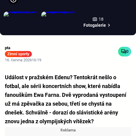
18
Fotogalerie
pta
0
Zimní sporty
16. června 2026
16:19
Událost v pražském Edenu? Tentokrát nešlo o
fotbal, ale sérii koncertních show, které nabídla
fanouškům Ewa Farna. Dvě vyprodaná vystoupení
už má zpěvačka za sebou, třetí se chystá na
dnešek. Schválně - dorazí do slávistické arény
znovu jedna z olympijských vítězek?