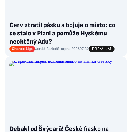
Červ ztratil pásku a bojuje o místo: co
se stalo v Plzni a pomůže Hyskému
nechtěný Adu?
Chance Liga
Jonáš Bartoš
8. srpna 2026
07:30
Debakl od Švýcarů! České fiasko na