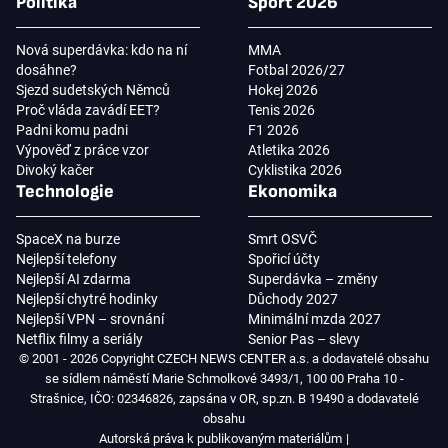
Politika
Sport 2026
Nová superdávka: kdo na ní
MMA
dosáhne?
Fotbal 2026/27
Sjezd sudetských Němců
Hokej 2026
Proč vláda zavádí EET?
Tenis 2026
Padni komu padni
F1 2026
Výpověď z práce vzor
Atletika 2026
Divoký kačer
Cyklistika 2026
Technologie
Ekonomika
SpaceX na burze
Smrt OSVČ
Nejlepší telefony
Spořicí účty
Nejlepší AI zdarma
Superdávka – změny
Nejlepší chytré hodinky
Důchody 2027
Nejlepší VPN – srovnání
Minimální mzda 2027
Netflix filmy a seriály
Senior Pas – slevy
© 2001 - 2026 Copyright CZECH NEWS CENTER a.s. a dodavatelé obsahu
se sídlem náměstí Marie Schmolkové 3493/1, 100 00 Praha 10 -
Strašnice, IČO: 02346826, zapsána v OR, sp.zn. B 19490 a dodavatelé
obsahu
Autorská práva k publikovaným materiálům