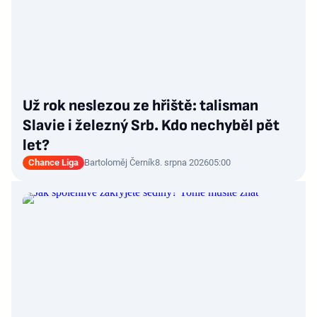
Už rok neslezou ze hřiště: talisman
Slavie i železný Srb. Kdo nechyběl pět
let?
Chance Liga
Bartoloměj Černík
8. srpna 2026
05:00