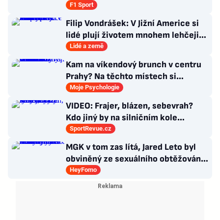
chlazením
F1 Sport
Filip Vondrášek: V Jižní Americe si
lidé plují životem mnohem lehčeji,
věci tolik neřeší
Lidé a země
Kam na víkendový brunch v centru
Prahy? Na těchto místech si
dlouhou snídani užívají i místní
Moje Psychologie
VIDEO: Frajer, blázen, sebevrah?
Kdo jiný by na silničním kole
dokázal tyhle triky?
SportRevue.cz
MGK v tom zas lítá, Jared Leto byl
obviněný ze sexuálního obtěžování
a zemřely Bonnie Tyler a Mary
HeyFomo
Morello