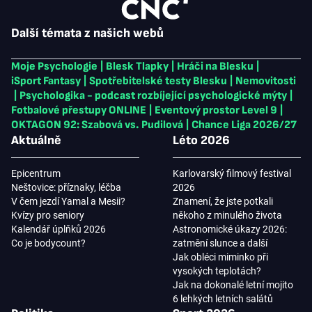
Další témata z našich webů
Moje Psychologie
|
Blesk Tlapky
|
Hráči na Blesku
|
iSport Fantasy
|
Spotřebitelské testy Blesku
|
Nemovitosti
|
Psychologika - podcast rozbíjející psychologické mýty
|
Fotbalové přestupy ONLINE
|
Eventový prostor Level 9
|
OKTAGON 92: Szabová vs. Pudilová
|
Chance Liga 2026/27
Aktuálně
Léto 2026
Epicentrum
Karlovarský filmový festival
Neštovice: příznaky, léčba
2026
V čem jezdí Yamal a Mesii?
Znamení, že jste potkali
Kvízy pro seniory
někoho z minulého života
Kalendář úplňků 2026
Astronomické úkazy 2026:
Co je bodycount?
zatmění slunce a další
Jak obléci miminko při
vysokých teplotách?
Jak na dokonalé letní mojito
6 lehkých letních salátů