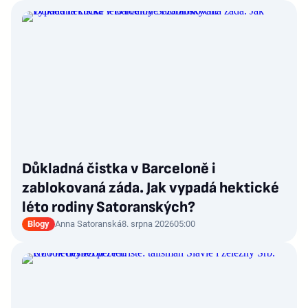
Důkladná čistka v Barceloně i
zablokovaná záda. Jak vypadá hektické
léto rodiny Satoranských?
Blogy
Anna Satoranská
8. srpna 2026
05:00