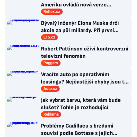
Ameriku ovládá nová verze
komunismu, která chce měnit
Reflex.cz
zajeté pořádky
Bývalý inženýr Elona Muska drží
akcie za půl miliardy. Při první
příležitosti je pošle do světa
E15.cz
Robert Pattinson oživí kontroverzní
televizní fenomén
Poggers
Vracíte auto po operativním
leasingu? Nejčastější chyby jsou ty
triviální
Auto.cz
Jak vybrat barvu, která vám bude
slušet? Tohle je rozhodující
Reklama
Problémy Cadillacu s brzdami
souvisí podle Bottase s jejich