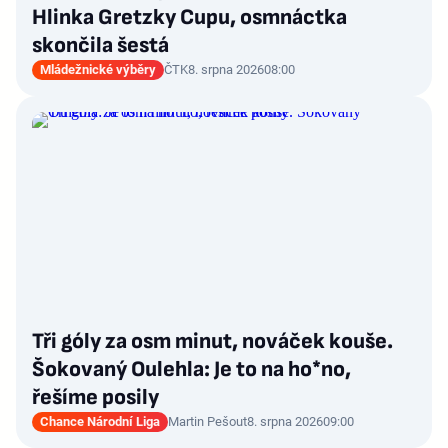
Hlinka Gretzky Cupu, osmnáctka
skončila šestá
Mládežnické výběry
ČTK
8. srpna 2026
08:00
Tři góly za osm minut, nováček kouše.
Šokovaný Oulehla: Je to na ho*no,
řešíme posily
Chance Národní Liga
Martin Pešout
8. srpna 2026
09:00