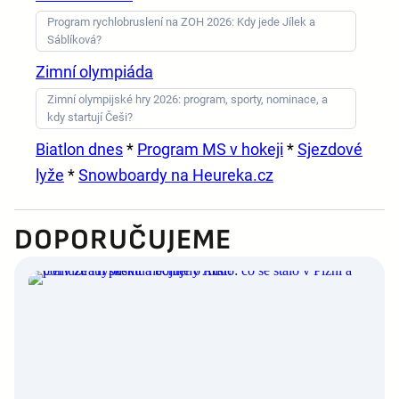
Program rychlobruslení na ZOH 2026: Kdy jede Jílek a
Sáblíková?
Zimní olympiáda
Zimní olympijské hry 2026: program, sporty, nominace, a
kdy startují Češi?
Biatlon dnes
*
Program MS v hokeji
*
Sjezdové
lyže
*
Snowboardy na Heureka.cz
DOPORUČUJEME