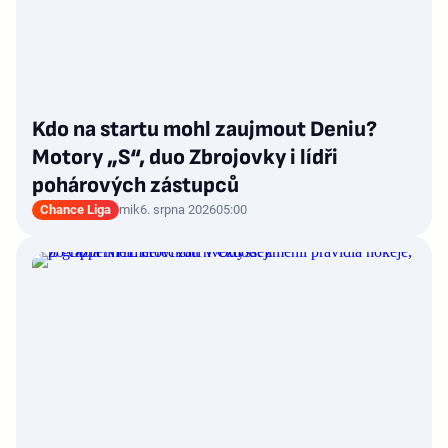
Kdo na startu mohl zaujmout Deniu?
Motory „S“, duo Zbrojovky i lídři
pohárových zástupců
Chance Liga
mik
6. srpna 2026
05:00