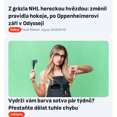
Z grázla NHL hereckou hvězdou: změnil
pravidla hokeje, po Oppenheimerovi
září v Odysseji
Hokej
Pavel Bárta
6. srpna 2026
05:00
Vydrží vám barva sotva pár týdnů?
Přestaňte dělat tuhle chybu
reklama