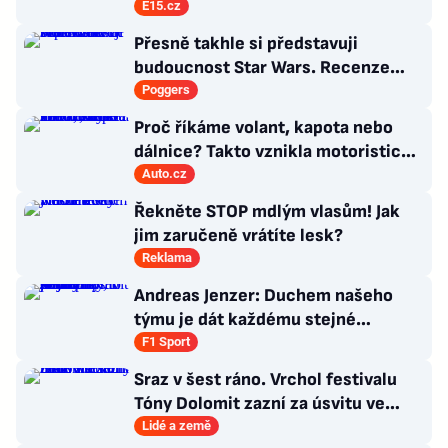
výstavby nových bytů
E15.cz
Přesně takhle si představuji
budoucnost Star Wars. Recenze
Star Wars: The Ninth Jedi
Poggers
Proč říkáme volant, kapota nebo
dálnice? Takto vznikla motoristická
slova, která zná každý
Auto.cz
Řekněte STOP mdlým vlasům! Jak
jim zaručeně vrátíte lesk?
Reklama
Andreas Jenzer: Duchem našeho
týmu je dát každému stejné
podmínky, i kdyby nás to mělo
F1 Sport
připravit o titul
Sraz v šest ráno. Vrchol festivalu
Tóny Dolomit zazní za úsvitu ve
3000 metrech
Lidé a země