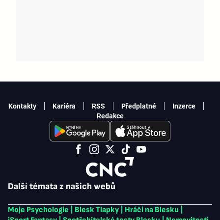
Kontakty
Kariéra
RSS
Předplatné
Inzerce
Redakce
Další témata z našich webů
Moje Psychologie
|
Blesk Tlapky
|
Hráči na Blesku
|