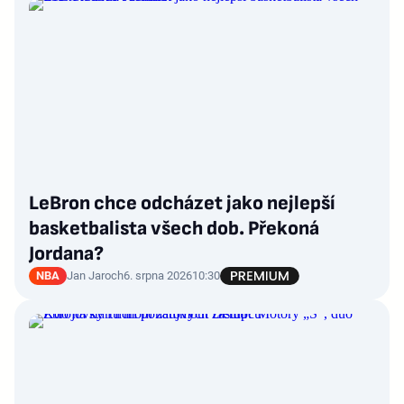
LeBron chce odcházet jako nejlepší
basketbalista všech dob. Překoná
Jordana?
NBA
Jan Jaroch
6. srpna 2026
10:30