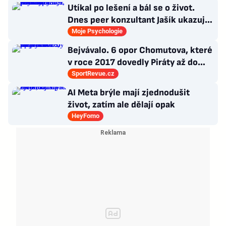
Utíkal po lešení a bál se o život.
Dnes peer konzultant Jašík ukazuje,
že cesta z psychózy existuje
Moje Psychologie
Bejvávalo. 6 opor Chomutova, které
v roce 2017 dovedly Piráty až do
semifinále play-off
SportRevue.cz
AI Meta brýle mají zjednodušit
život, zatím ale dělají opak
HeyFomo