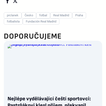
prclanek
Česko
fotbal
Real Madrid
Praha
fotbalista
Fundación Real Madrid
DOPORUČUJEME
Nejlépe vydělávající čeští sportovci:
Pastrňákovi klesl příjem, překvapil