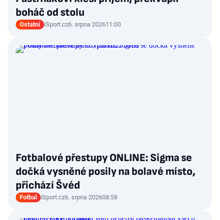
boháč od stolu
Ostatní
iSport.cz
6. srpna 2026
11:00
Fotbalové přestupy ONLINE: Sigma se
dočká vysněné posily na bolavé místo,
přichází Švéd
Fotbal
iSport.cz
6. srpna 2026
08:58