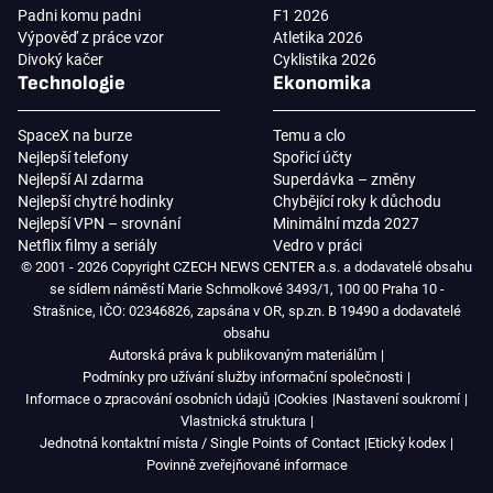
Padni komu padni
F1 2026
Výpověď z práce vzor
Atletika 2026
Divoký kačer
Cyklistika 2026
Technologie
Ekonomika
SpaceX na burze
Temu a clo
Nejlepší telefony
Spořicí účty
Nejlepší AI zdarma
Superdávka – změny
Nejlepší chytré hodinky
Chybějící roky k důchodu
Nejlepší VPN – srovnání
Minimální mzda 2027
Netflix filmy a seriály
Vedro v práci
© 2001 - 2026 Copyright CZECH NEWS CENTER a.s. a dodavatelé obsahu
se sídlem náměstí Marie Schmolkové 3493/1, 100 00 Praha 10 -
Strašnice, IČO: 02346826, zapsána v OR, sp.zn. B 19490 a dodavatelé
obsahu
Autorská práva k publikovaným materiálům
Podmínky pro užívání služby informační společnosti
Informace o zpracování osobních údajů
Cookies
Nastavení soukromí
Vlastnická struktura
Jednotná kontaktní místa / Single Points of Contact
Etický kodex
Povinně zveřejňované informace