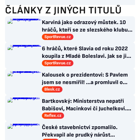
ČLÁNKY Z JINÝCH TITULŮ
Karviná jako odrazový můstek. 10
hráčů, kteří se ze slezského klubu
probili k lukrativnímu angažmá
SportRevue.cz
6 hráčů, které Slavia od roku 2022
koupila z Mladé Boleslavi. Jak se jim
po přestupu do Edenu vedlo?
SportRevue.cz
Kalousek o prezidentovi: S Pavlem
jsem se nesmířil! ...a promluvil o
návratu
Blesk.cz
Bartkovský: Ministerstva nepatří
Babišovi, Macinkovi či Juchelkovi.
Přestaňte útočit, jste jen správci
Reflex.cz
České stavebnictví zpomalilo.
Překvapil ale prudký nárůst