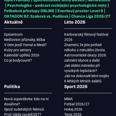
iSport Fantasy
|
Spotřebitelské testy Blesku
|
Nemovitosti
|
Psychologika - podcast rozbíjející psychologické mýty
|
Fotbalové přestupy ONLINE
|
Eventový prostor Level 9
|
OKTAGON 92: Szabová vs. Pudilová
|
Chance Liga 2026/27
Aktuálně
Léto 2026
Epicentrum
Karlovarský filmový festival
Neštovice: příznaky, léčba
2026
V čem jezdí Yamal a Mesii?
Znamení, že jste potkali
Kvízy pro seniory
někoho z minulého života
Kalendář úplňků 2026
Astronomické úkazy 2026:
Co je bodycount?
zatmění slunce a další
Jak obléci miminko při
vysokých teplotách?
Jak na dokonalé letní mojito
6 lehkých letních salátů
Politika
Sport 2026
Nová superdávka: kdo na ní
MMA
dosáhne?
Fotbal 2026/27
Sjezd sudetských Němců
Hokej 2026
Proč vláda zavádí EET?
Tenis 2026