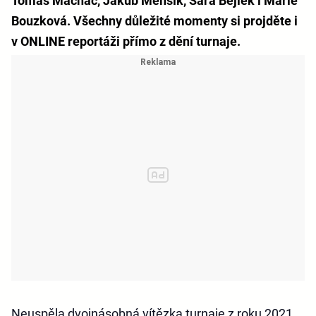
Tomáš Macháč, Jakub Menšík, Sára Bejlek i Marie
Bouzková. Všechny důležité momenty si projděte i
v ONLINE reportáži přímo z dění turnaje.
Neuspěla dvojnásobná vítězka turnaje z roku 2021