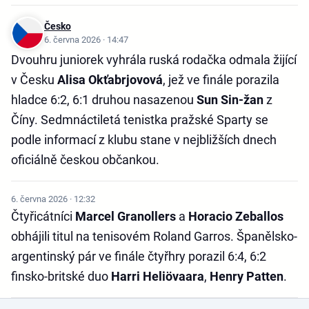
Česko
6. června 2026 · 14:47
Dvouhru juniorek vyhrála ruská rodačka odmala žijící
v Česku
Alisa Okťabrjovová
, jež ve finále porazila
hladce 6:2, 6:1 druhou nasazenou
Sun Sin-žan
z
Číny. Sedmnáctiletá tenistka pražské Sparty se
podle informací z klubu stane v nejbližších dnech
oficiálně českou občankou.
6. června 2026 · 12:32
Čtyřicátníci
Marcel Granollers
a
Horacio Zeballos
obhájili titul na tenisovém Roland Garros. Španělsko-
argentinský pár ve finále čtyřhry porazil 6:4, 6:2
finsko-britské duo
Harri Heliövaara
,
Henry Patten
.