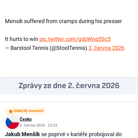
Mensik suffered from cramps during his presser
It hurts to win
pic.twitter.com/gsbWnq5Sc5
— Barstool Tennis (@StoolTennis)
3. června 2026
Zprávy ze dne 2. června 2026
Důležitý moment
Česko
2. června 2026 · 23:33
Jakub Menšík
se poprvé v kariéře probojoval do