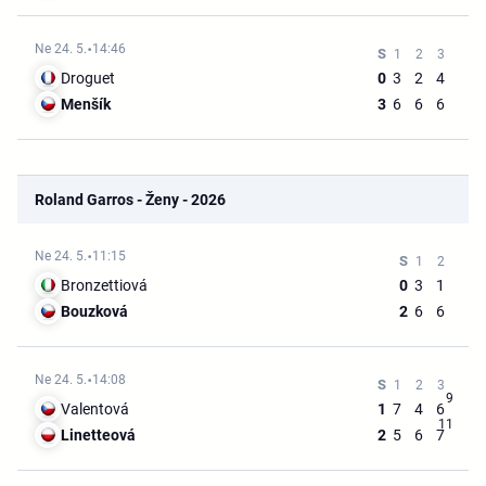
Ne 24. 5.
14:46
Droguet
0
3
2
4
Menšík
3
6
6
6
Roland Garros - Ženy - 2026
Ne 24. 5.
11:15
Bronzettiová
0
3
1
Bouzková
2
6
6
Ne 24. 5.
14:08
9
Valentová
1
7
4
6
11
Linetteová
2
5
6
7