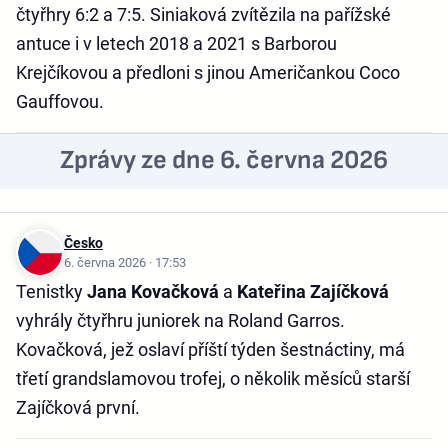
čtyřhry 6:2 a 7:5. Siniaková zvítězila na pařížské
antuce i v letech 2018 a 2021 s Barborou
Krejčíkovou a předloni s jinou Američankou Coco
Gauffovou.
Zprávy ze dne 6. června 2026
Česko
6. června 2026 · 17:53
Tenistky
Jana Kovačková
a
Kateřina Zajíčková
vyhrály čtyřhru juniorek na Roland Garros.
Kovačková, jež oslaví příští týden šestnáctiny, má
třetí grandslamovou trofej, o několik měsíců starší
Zajíčková první.