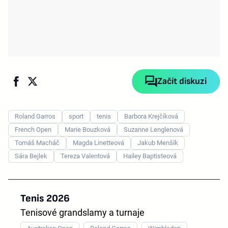
Začít diskuzi
Roland Garros
sport
tenis
Barbora Krejčíková
French Open
Marie Bouzková
Suzanne Lenglenová
Tomáš Macháč
Magda Linetteová
Jakub Menšík
Sára Bejlek
Tereza Valentová
Hailey Baptisteová
Tenis 2026
Tenisové grandslamy a turnaje