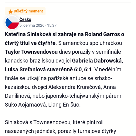
Důležitý moment
Česko
5. června 2026 · 15:37
Kateřina Siniaková si zahraje na Roland Garros o
čtvrtý titul ve čtyřhře
. S americkou spoluhráčkou
Taylor Townsendovou
dnes porazily v semifinále
kanadsko-brazilskou dvojici
Gabriela Dabrowská,
Luisa Stefaniová suverénně 6:0, 6:1
. V nedělním
finále se utkají na pařížské antuce se srbsko-
kazašskou dvojicí Aleksandra Kruničová, Anna
Danilinová, nebo japonsko-tchajwanským párem
Šuko Aojamaová, Liang En-šuo.
Siniaková s Townsendovou, které plní roli
nasazených jedniček, porazily turnajové čtyřky