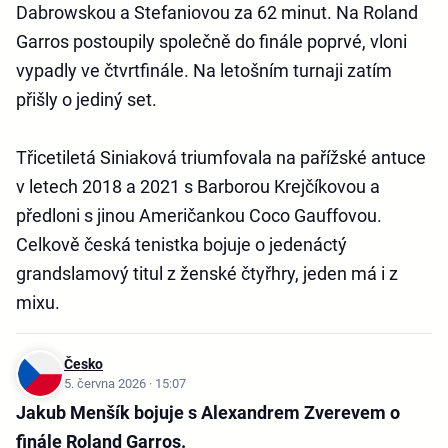
Dabrowskou a Stefaniovou za 62 minut. Na Roland
Garros postoupily společně do finále poprvé, vloni
vypadly ve čtvrtfinále. Na letošním turnaji zatím
přišly o jediný set.
Třicetiletá Siniaková triumfovala na pařížské antuce
v letech 2018 a 2021 s Barborou Krejčíkovou a
předloni s jinou Američankou Coco Gauffovou.
Celkově česká tenistka bojuje o jedenáctý
grandslamový titul z ženské čtyřhry, jeden má i z
mixu.
Česko
5. června 2026 · 15:07
Jakub Menšík bojuje s Alexandrem Zverevem o
finále Roland Garros.