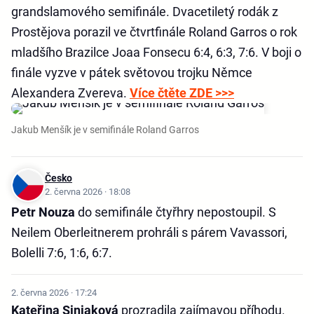
grandslamového semifinále. Dvacetiletý rodák z
Prostějova porazil ve čtvrtfinále Roland Garros o rok
mladšího Brazilce Joaa Fonsecu 6:4, 6:3, 7:6. V boji o
finále vyzve v pátek světovou trojku Němce
Alexandera Zvereva.
Více čtěte ZDE >>>
Jakub Menšík je v semifinále Roland Garros
Česko
2. června 2026 · 18:08
Petr Nouza
do semifinále čtyřhry nepostoupil. S
Neilem Oberleitnerem prohráli s párem Vavassori,
Bolelli 7:6, 1:6, 6:7.
2. června 2026 · 17:24
Kateřina Siniaková
prozradila zajímavou příhodu.