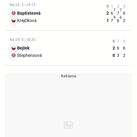
Ne 24. 5.
14:15
7
7
Baptisteová
2
6
7
6
9
6
Krejčíková
1
7
6
2
Ne 24. 5.
18:35
Bejlek
2
6
6
Stephensová
0
3
2