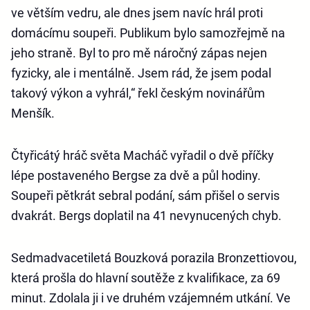
ve větším vedru, ale dnes jsem navíc hrál proti
domácímu soupeři. Publikum bylo samozřejmě na
jeho straně. Byl to pro mě náročný zápas nejen
fyzicky, ale i mentálně. Jsem rád, že jsem podal
takový výkon a vyhrál,“ řekl českým novinářům
Menšík.
Čtyřicátý hráč světa Macháč vyřadil o dvě příčky
lépe postaveného Bergse za dvě a půl hodiny.
Soupeři pětkrát sebral podání, sám přišel o servis
dvakrát. Bergs doplatil na 41 nevynucených chyb.
Sedmadvacetiletá Bouzková porazila Bronzettiovou,
která prošla do hlavní soutěže z kvalifikace, za 69
minut. Zdolala ji i ve druhém vzájemném utkání. Ve