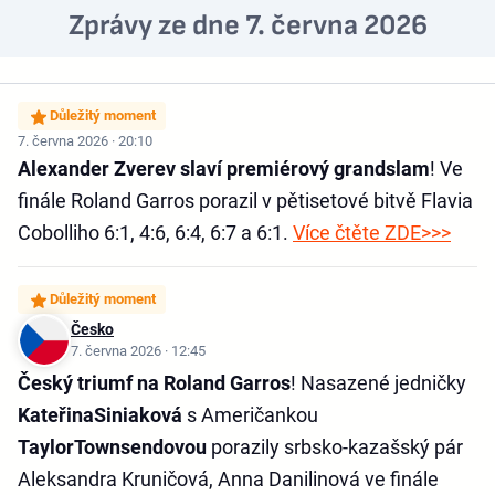
Zprávy ze dne 7. června 2026
Důležitý moment
7. června 2026 · 20:10
Alexander Zverev slaví premiérový grandslam
! Ve
finále Roland Garros porazil v pětisetové bitvě Flavia
Cobolliho 6:1, 4:6, 6:4, 6:7 a 6:1.
Více čtěte ZDE>>>
Důležitý moment
Česko
7. června 2026 · 12:45
Český triumf na Roland Garros
! Nasazené jedničky
Kateřina
Siniaková
s Američankou
Taylor
Townsendovou
porazily srbsko-kazašský pár
Aleksandra Kruničová, Anna Danilinová ve finále