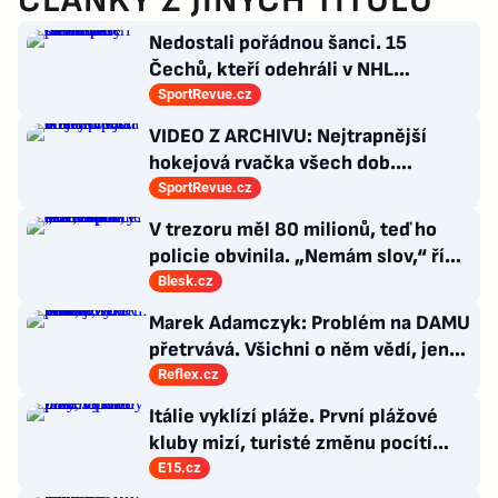
ČLÁNKY Z JINÝCH TITULŮ
Nedostali pořádnou šanci. 15
Čechů, kteří odehráli v NHL
maximálně dva zápasy
SportRevue.cz
VIDEO Z ARCHIVU: Nejtrapnější
hokejová rvačka všech dob.
Nepadla v ní ani rána
SportRevue.cz
V trezoru měl 80 milionů, teď ho
policie obvinila. „Nemám slov,“ říká
exšéf Správy železnic
Blesk.cz
Marek Adamczyk: Problém na DAMU
přetrvává. Všichni o něm vědí, jen
moc nevědí, co s ním
Reflex.cz
Itálie vyklízí pláže. První plážové
kluby mizí, turisté změnu pocítí
brzy
E15.cz