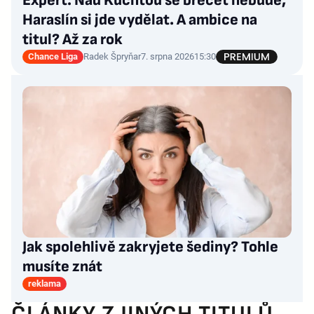
Expert: Nad Kuchtou se brečet nebude,
Haraslín si jde vydělat. A ambice na
titul? Až za rok
Chance Liga
Radek Špryňar
7. srpna 2026
15:30
Jak spolehlivě zakryjete šediny? Tohle
musíte znát
reklama