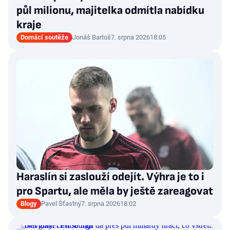
půl milionu, majitelka odmítla nabídku
kraje
Domácí soutěže
Jonáš Bartoš
7. srpna 2026
18:05
Haraslín si zaslouží odejít. Výhra je to i
pro Spartu, ale měla by ještě zareagovat
Blogy
Pavel Šťastný
7. srpna 2026
18:02