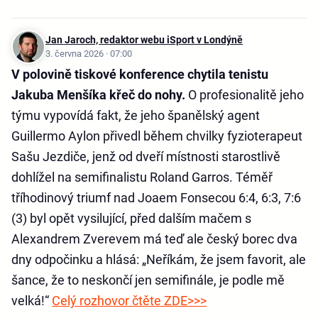
Jan Jaroch, redaktor webu iSport v Londýně
3. června 2026 · 07:00
V polovině tiskové konference chytila tenistu
Jakuba Menšíka křeč do nohy.
O profesionalitě jeho
týmu vypovídá fakt, že jeho španělský agent
Guillermo Aylon přivedl během chvilky fyzioterapeut
Sašu Jezdiče, jenž od dveří místnosti starostlivě
dohlížel na semifinalistu Roland Garros. Téměř
tříhodinový triumf nad Joaem Fonsecou 6:4, 6:3, 7:6
(3) byl opět vysilující, před dalším mačem s
Alexandrem Zverevem má teď ale český borec dva
dny odpočinku a hlásá: „Neříkám, že jsem favorit, ale
šance, že to neskončí jen semifinále, je podle mě
velká!“
Celý rozhovor čtěte ZDE>>>