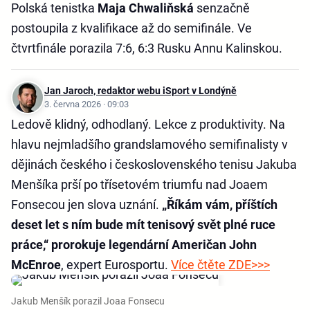
Polská tenistka
Maja Chwaliňská
senzačně
postoupila z kvalifikace až do semifinále. Ve
čtvrtfinále porazila 7:6, 6:3 Rusku Annu Kalinskou.
Jan Jaroch, redaktor webu iSport v Londýně
3. června 2026 · 09:03
Ledově klidný, odhodlaný. Lekce z produktivity. Na
hlavu nejmladšího grandslamového semifinalisty v
dějinách českého i československého tenisu Jakuba
Menšíka prší po třísetovém triumfu nad Joaem
Fonsecou jen slova uznání.
„Říkám vám, příštích
deset let s ním bude mít tenisový svět plné ruce
práce,“ prorokuje legendární Američan John
McEnroe
, expert Eurosportu.
Více čtěte ZDE>>>
Jakub Menšík porazil Joaa Fonsecu