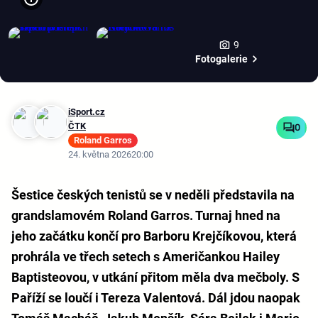
9
Fotogalerie
iSport.cz
ČTK
0
Roland Garros
24. května 2026
20:00
Šestice českých tenistů se v neděli představila na
grandslamovém Roland Garros. Turnaj hned na
jeho začátku končí pro Barboru Krejčíkovou, která
prohrála ve třech setech s Američankou Hailey
Baptisteovou, v utkání přitom měla dva mečboly. S
Paříží se loučí i Tereza Valentová. Dál jdou naopak