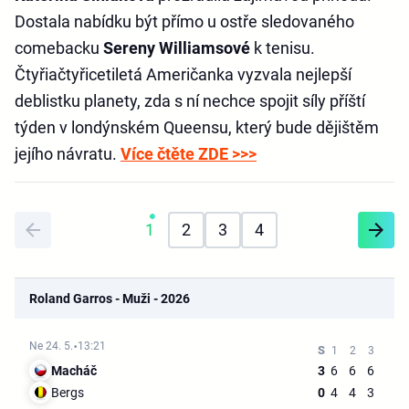
Dostala nabídku být přímo u ostře sledovaného
comebacku
Sereny Williamsové
k tenisu.
Čtyřiačtyřicetiletá Američanka vyzvala nejlepší
deblistku planety, zda s ní nechce spojit síly příští
týden v londýnském Queensu, který bude dějištěm
jejího návratu.
Více čtěte ZDE >>>
1
2
3
4
Roland Garros - Muži - 2026
Ne 24. 5.
13:21
Macháč
3
6
6
6
Bergs
0
4
4
3