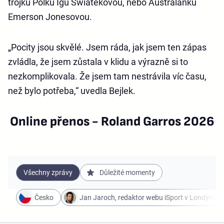
trojku Polku Igu Šwiatekovou, nebo Australanku
Emerson Jonesovou.
„Pocity jsou skvělé. Jsem ráda, jak jsem ten zápas
zvládla, že jsem zůstala v klidu a výrazně si to
nezkomplikovala. Že jsem tam nestrávila víc času,
než bylo potřeba,“ uvedla Bejlek.
Online přenos - Roland Garros 2026
Všechny zprávy
Důležité momenty
Česko
Jan Jaroch, redaktor webu iSport v Londýně