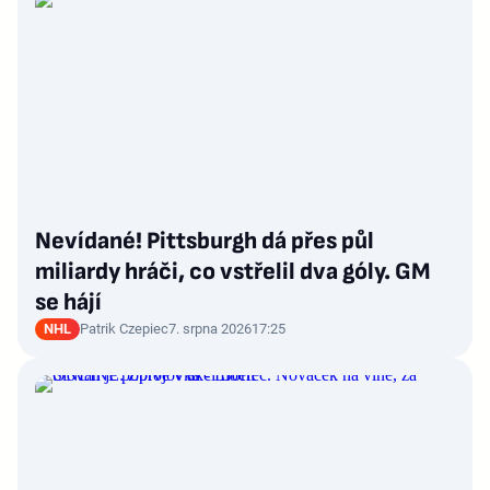
Nevídané! Pittsburgh dá přes půl
miliardy hráči, co vstřelil dva góly. GM
se hájí
NHL
Patrik Czepiec
7. srpna 2026
17:25