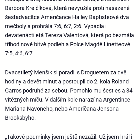
Barbora Krejčíková, která nevyužila proti nasazené
šestadvacítce Američance Hailey Baptisteové dva
mečboly a prohrála 7:6, 6:7, 2:6. Vypadla i
devatenáctiletá Tereza Valentová, která po bezmála
tříhodinové bitvě podlehla Polce Magdě Linetteové
7:5, 4:6, 6:7.
Dvacetiletý Menšík si poradil s Droguetem za dvě
hodiny a devět minut a postoupil do 2. kola Roland
Garros podruhé za sebou. Pomohlo mu šest es a 34
vítězných míčů. V dalším kole narazí na Argentince
Mariana Navoneho, nebo Američana Jensona
Brooksbyho.
„Takové podmínky jsem ještě nezažil. Už jsem hrál i