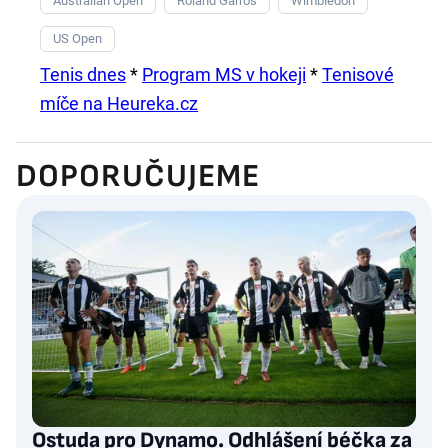
Australian Open
Roland Garros
Wimbledon
US Open
Tenis dnes
*
Program MS v hokeji
*
Tenisové
míče na Heureka.cz
DOPORUČUJEME
Ostuda pro Dynamo. Odhlášení béčka za