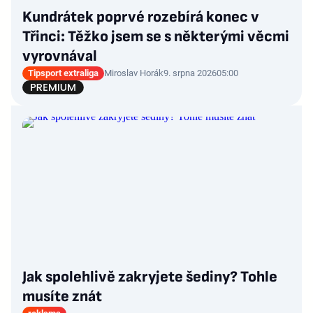
Kundrátek poprvé rozebírá konec v
Třinci: Těžko jsem se s některými věcmi
vyrovnával
Tipsport extraliga
Miroslav Horák
9. srpna 2026
05:00
Jak spolehlivě zakryjete šediny? Tohle
musíte znát