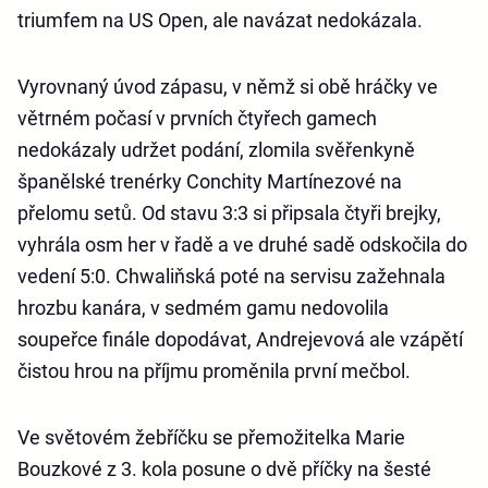
triumfem na US Open, ale navázat nedokázala.
Vyrovnaný úvod zápasu, v němž si obě hráčky ve
větrném počasí v prvních čtyřech gamech
nedokázaly udržet podání, zlomila svěřenkyně
španělské trenérky Conchity Martínezové na
přelomu setů. Od stavu 3:3 si připsala čtyři brejky,
vyhrála osm her v řadě a ve druhé sadě odskočila do
vedení 5:0. Chwaliňská poté na servisu zažehnala
hrozbu kanára, v sedmém gamu nedovolila
soupeřce finále dopodávat, Andrejevová ale vzápětí
čistou hrou na příjmu proměnila první mečbol.
Ve světovém žebříčku se přemožitelka Marie
Bouzkové z 3. kola posune o dvě příčky na šesté