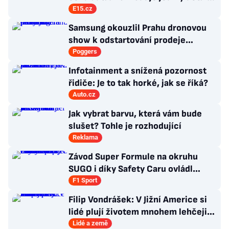
který lehce přehlédnete
E15.cz
Samsung okouzlil Prahu dronovou
show k odstartování prodeje
nových produktů
Poggers
Infotainment a snížená pozornost
řidiče: Je to tak horké, jak se říká?
Auto.cz
Jak vybrat barvu, která vám bude
slušet? Tohle je rozhodující
Reklama
Závod Super Formule na okruhu
SUGO i díky Safety Caru ovládl
Fukuzumi. Staněk po chybě nedojel
F1 Sport
Filip Vondrášek: V Jižní Americe si
lidé plují životem mnohem lehčeji,
věci tolik neřeší
Lidé a země