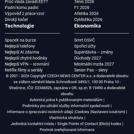
Proč vláda zavádí EET?
Tenis 2026
Padni komu padni
F1 2026
Výpověď z práce vzor
Atletika 2026
Divoký kačer
Cyklistika 2026
Technologie
Ekonomika
SpaceX na burze
Smrt OSVČ
Nejlepší telefony
Spořicí účty
Nejlepší AI zdarma
Superdávka – změny
Nejlepší chytré hodinky
Důchody 2027
Nejlepší VPN – srovnání
Minimální mzda 2027
Netflix filmy a seriály
Senior Pas – slevy
© 2001 - 2026 Copyright CZECH NEWS CENTER a.s. a dodavatelé obsahu
se sídlem náměstí Marie Schmolkové 3493/1, 100 00 Praha 10 -
Strašnice, IČO: 02346826, zapsána v OR, sp.zn. B 19490 a dodavatelé
obsahu
Autorská práva k publikovaným materiálům
Podmínky pro užívání služby informační společnosti
Informace o zpracování osobních údajů
Cookies
Nastavení soukromí
Vlastnická struktura
Jednotná kontaktní místa / Single Points of Contact
Etický kodex
Povinně zveřejňované informace