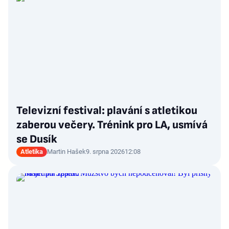
Televizní festival: plavání s atletikou
zaberou večery. Trénink pro LA, usmívá
se Dusík
Atletika
Martin Hašek
9. srpna 2026
12:08