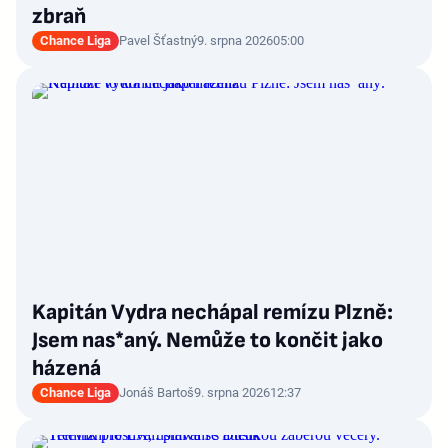
zbraň
Chance Liga
Pavel Šťastný
9. srpna 2026
05:00
Kapitán Vydra nechápal remízu Plzně:
Jsem nas*aný. Nemůže to končit jako
házená
Chance Liga
Jonáš Bartoš
9. srpna 2026
12:37