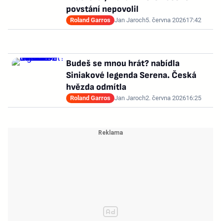
povstání nepovolil
Roland Garros
Jan Jaroch
5. června 2026
17:42
Budeš se mnou hrát? nabídla
Siniakové legenda Serena. Česká
hvězda odmítla
Roland Garros
Jan Jaroch
2. června 2026
16:25