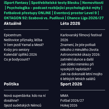
iSport Fantasy
|
Spotřebitelské testy Blesku
|
Nemovitosti
|
Psychologika - podcast rozbíjející psychologické mýty
|
Fotbalové přestupy ONLINE
|
Eventový prostor Level 9
|
OKTAGON 92: Szabová vs. Pudilová
|
Chance Liga 2026/27
Aktuálně
Léto 2026
Epicentrum
Karlovarský filmový festival
Neštovice: příznaky, léčba
2026
V čem jezdí Yamal a Mesii?
Znamení, že jste potkali
Kvízy pro seniory
někoho z minulého života
Kalendář úplňků 2026
Astronomické úkazy 2026:
Co je bodycount?
zatmění slunce a další
Jak obléci miminko při
vysokých teplotách?
Jak na dokonalé letní mojito
6 lehkých letních salátů
Politika
Sport 2026
Nová superdávka: kdo na ní
MMA
dosáhne?
Fotbal 2026/27
Sjezd sudetských Němců
Hokej 2026