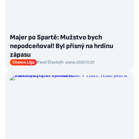
Majer po Spartě: Mužstvo bych
nepodceňoval! Byl přísný na hrdinu
zápasu
Chance Liga
Pavel Šťastný
9. srpna 2026
10:20