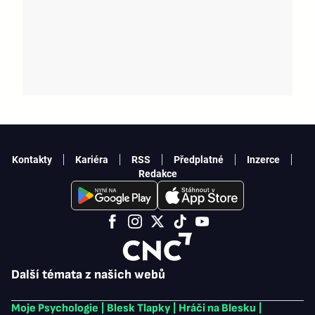
Kontakty
Kariéra
RSS
Předplatné
Inzerce
Redakce
Další témata z našich webů
Moje Psychologie
|
Blesk Tlapky
|
Hráči na Blesku
|