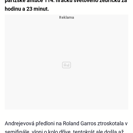
pařížské antuce 114. hráčku světového žebříčku za
hodinu a 23 minut.
Andrejevová předloni na Roland Garros ztroskotala v
semifinále, vloni o kolo dříve, tentokrát ale došla až