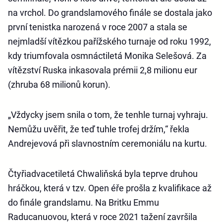
na vrchol. Do grandslamového finále se dostala jako
první tenistka narozená v roce 2007 a stala se
nejmladší vítězkou pařížského turnaje od roku 1992,
kdy triumfovala osmnáctiletá Monika Selešová. Za
vítězství Ruska inkasovala prémii 2,8 milionu eur
(zhruba 68 milionů korun).
„Vždycky jsem snila o tom, že tenhle turnaj vyhraju.
Nemůžu uvěřit, že teď tuhle trofej držím,“ řekla
Andrejevová při slavnostním ceremoniálu na kurtu.
Čtyřiadvacetiletá Chwaliňská byla teprve druhou
hráčkou, která v tzv. Open éře prošla z kvalifikace až
do finále grandslamu. Na Britku Emmu
Raducanuovou, která v roce 2021 tažení završila