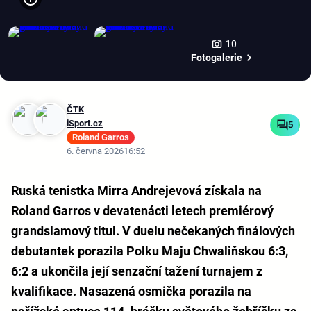
10
Fotogalerie
ČTK
iSport.cz
5
Roland Garros
6. června 2026
16:52
Ruská tenistka Mirra Andrejevová získala na
Roland Garros v devatenácti letech premiérový
grandslamový titul. V duelu nečekaných finálových
debutantek porazila Polku Maju Chwaliňskou 6:3,
6:2 a ukončila její senzační tažení turnajem z
kvalifikace. Nasazená osmička porazila na