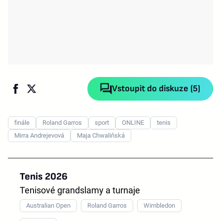
Vstoupit do diskuze (5)
finále
Roland Garros
sport
ONLINE
tenis
Mirra Andrejevová
Maja Chwaliňská
Tenis 2026
Tenisové grandslamy a turnaje
Australian Open
Roland Garros
Wimbledon