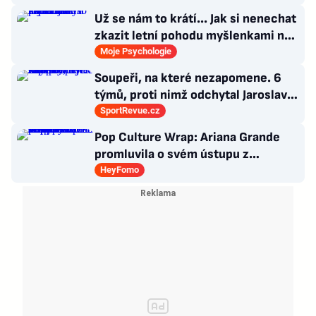
Už se nám to krátí... Jak si nenechat
zkazit letní pohodu myšlenkami na
zářijový zápřah?
Moje Psychologie
Soupeři, na které nezapomene. 6
týmů, proti nimž odchytal Jaroslav
Drobný nejvíc zápasů v kariéře
SportRevue.cz
Pop Culture Wrap: Ariana Grande
promluvila o svém ústupu z
veřejného života a Sophia z
HeyFomo
KATSEYE si dává pauzu od skupiny