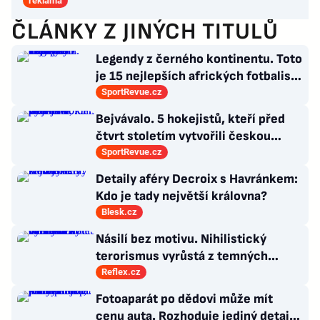
reklama
ČLÁNKY Z JINÝCH TITULŮ
Legendy z černého kontinentu. Toto
je 15 nejlepších afrických fotbalistů
všech dob
SportRevue.cz
Bejvávalo. 5 hokejistů, kteří před
čtvrt stoletím vytvořili českou
kolonii v Ottawě
SportRevue.cz
Detaily aféry Decroix s Havránkem:
Kdo je tady největší královna?
Blesk.cz
Násilí bez motivu. Nihilistický
terorismus vyrůstá z temných
koutů internetu a míří i na malé děti
Reflex.cz
Fotoaparát po dědovi může mít
cenu auta. Rozhoduje jediný detail,