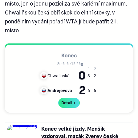
místo, jen o jednu pozici za své kariérní maximum.
Chwaliňskou čeká obří skok do elitní stovky, v
pondělním vydání pořadí WTA jí bude patřit 21.
místo.
Konec
So 6. 6.
15:26
0
Chwalinská
3
2
2
Andrejevová
6
6
Detail
Konec velké jízdy. Menšík
vzdoroval, mazák Zverev české