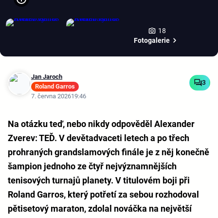
18
Fotogalerie
Jan Jaroch
3
Roland Garros
7. června 2026
19:46
Na otázku teď, nebo nikdy odpověděl Alexander
Zverev: TEĎ. V devětadvaceti letech a po třech
prohraných grandslamových finále je z něj konečně
šampion jednoho ze čtyř nejvýznamnějších
tenisových turnajů planety. V titulovém boji při
Roland Garros, který potřetí za sebou rozhodoval
pětisetový maraton, zdolal nováčka na největší