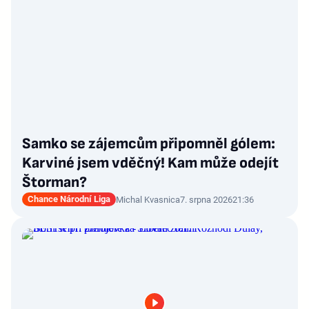
Samko se zájemcům připomněl gólem:
Karviné jsem vděčný! Kam může odejít
Štorman?
Chance Národní Liga
Michal Kvasnica
7. srpna 2026
21:36