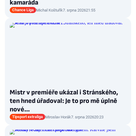
kamaráda
Chance Liga
Michal Koštuřík
7. srpna 2026
21:55
Mistr v premiéře ukázal i Stránského,
ten hned úřadoval: Je to pro mě úplně
nové…
Tipsport extraliga
Miroslav Horák
7. srpna 2026
20:23