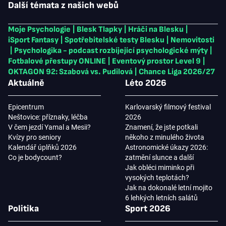
Další témata z našich webů
Moje Psychologie
|
Blesk Tlapky
|
Hráči na Blesku
|
iSport Fantasy
|
Spotřebitelské testy Blesku
|
Nemovitosti
|
Psychologika - podcast rozbíjející psychologické mýty
|
Fotbalové přestupy ONLINE
|
Eventový prostor Level 9
|
OKTAGON 92: Szabová vs. Pudilová
|
Chance Liga 2026/27
Aktuálně
Léto 2026
Epicentrum
Karlovarský filmový festival
Neštovice: příznaky, léčba
2026
V čem jezdí Yamal a Mesii?
Znamení, že jste potkali
Kvízy pro seniory
někoho z minulého života
Kalendář úplňků 2026
Astronomické úkazy 2026:
Co je bodycount?
zatmění slunce a další
Jak obléci miminko při
vysokých teplotách?
Jak na dokonalé letní mojito
6 lehkých letních salátů
Politika
Sport 2026