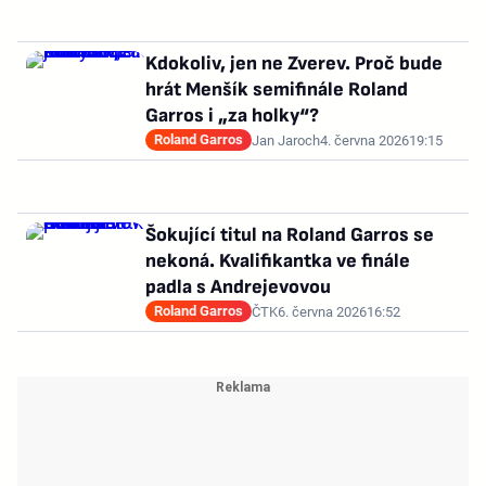
Kdokoliv, jen ne Zverev. Proč bude
hrát Menšík semifinále Roland
Garros i „za holky“?
Roland Garros
Jan Jaroch
4. června 2026
19:15
Šokující titul na Roland Garros se
nekoná. Kvalifikantka ve finále
padla s Andrejevovou
Roland Garros
ČTK
6. června 2026
16:52