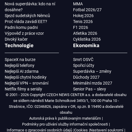
Nová superdávka: kdo na ní
MMA
dosáhne?
Fotbal 2026/27
Sjezd sudetských Němců
Hokej 2026
Proč vláda zavádí EET?
Tenis 2026
Padni komu padni
F1 2026
Výpověď z práce vzor
Atletika 2026
Divoký kačer
Cyklistika 2026
Technologie
Ekonomika
SpaceX na burze
Smrt OSVČ
Nejlepší telefony
Spořicí účty
Nejlepší AI zdarma
Superdávka – změny
Nejlepší chytré hodinky
Důchody 2027
Nejlepší VPN – srovnání
Minimální mzda 2027
Netflix filmy a seriály
Senior Pas – slevy
© 2001 - 2026 Copyright CZECH NEWS CENTER a.s. a dodavatelé obsahu
se sídlem náměstí Marie Schmolkové 3493/1, 100 00 Praha 10 -
Strašnice, IČO: 02346826, zapsána v OR, sp.zn. B 19490 a dodavatelé
obsahu
Autorská práva k publikovaným materiálům
Podmínky pro užívání služby informační společnosti
Informace o zpracování osobních údajů
Cookies
Nastavení soukromí