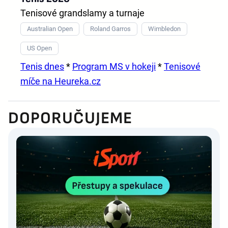
Tenisové grandslamy a turnaje
Australian Open
Roland Garros
Wimbledon
US Open
Tenis dnes
*
Program MS v hokeji
*
Tenisové
míče na Heureka.cz
DOPORUČUJEME