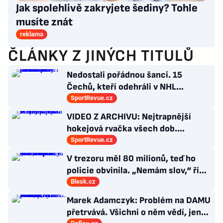
Jak spolehlivě zakryjete šediny? Tohle
musíte znát
reklama
ČLÁNKY Z JINÝCH TITULŮ
Nedostali pořádnou šanci. 15
Čechů, kteří odehráli v NHL
maximálně dva zápasy
SportRevue.cz
VIDEO Z ARCHIVU: Nejtrapnější
hokejová rvačka všech dob.
Nepadla v ní ani rána
SportRevue.cz
V trezoru měl 80 milionů, teď ho
policie obvinila. „Nemám slov,“ říká
exšéf Správy železnic
Blesk.cz
Marek Adamczyk: Problém na DAMU
přetrvává. Všichni o něm vědí, jen