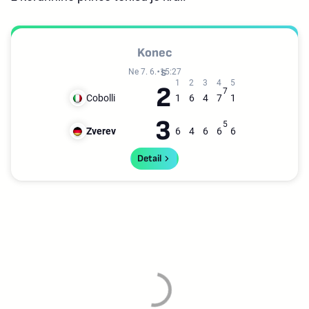
Konec
Ne 7. 6.
15:27
2
7
Cobolli
1
6
4
7
1
3
5
Zverev
6
4
6
6
6
Detail