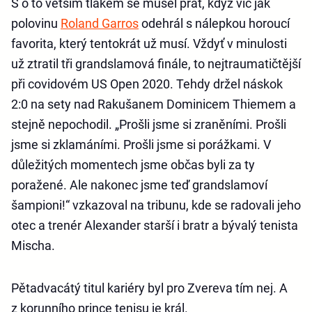
S o to větším tlakem se musel prát, když víc jak
polovinu
Roland Garros
odehrál s nálepkou horoucí
favorita, který tentokrát už musí. Vždyť v minulosti
už ztratil tři grandslamová finále, to nejtraumatičtější
při covidovém US Open 2020. Tehdy držel náskok
2:0 na sety nad Rakušanem Dominicem Thiemem a
stejně nepochodil. „Prošli jsme si zraněními. Prošli
jsme si zklamáními. Prošli jsme si porážkami. V
důležitých momentech jsme občas byli za ty
poražené. Ale nakonec jsme teď grandslamoví
šampioni!“ vzkazoval na tribunu, kde se radovali jeho
otec a trenér Alexander starší i bratr a bývalý tenista
Mischa.
Pětadvacátý titul kariéry byl pro Zvereva tím nej. A
z korunního prince tenisu je král.