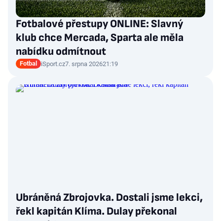
Fotbalové přestupy ONLINE: Slavný
klub chce Mercada, Sparta ale měla
nabídku odmítnout
Fotbal
iSport.cz
7. srpna 2026
21:19
Ubráněná Zbrojovka. Dostali jsme lekci,
řekl kapitán Klíma. Dulay překonal