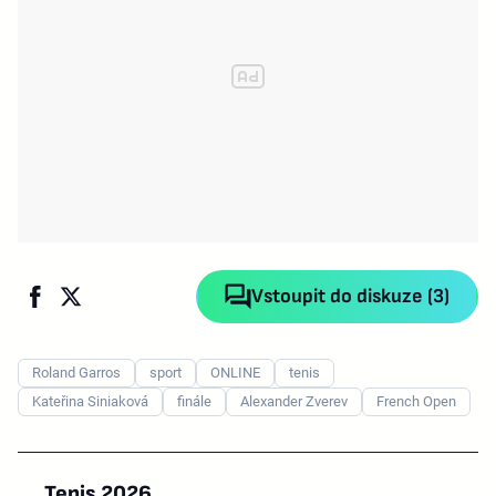
Vstoupit do diskuze (3)
Roland Garros
sport
ONLINE
tenis
Kateřina Siniaková
finále
Alexander Zverev
French Open
Tenis 2026