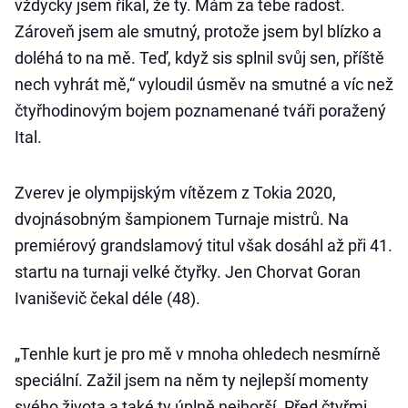
vždycky jsem říkal, že ty. Mám za tebe radost.
Zároveň jsem ale smutný, protože jsem byl blízko a
doléhá to na mě. Teď, když sis splnil svůj sen, příště
nech vyhrát mě,“ vyloudil úsměv na smutné a víc než
čtyřhodinovým bojem poznamenané tváři poražený
Ital.
Zverev je olympijským vítězem z Tokia 2020,
dvojnásobným šampionem Turnaje mistrů. Na
premiérový grandslamový titul však dosáhl až při 41.
startu na turnaji velké čtyřky. Jen Chorvat Goran
Ivaniševič čekal déle (48).
„Tenhle kurt je pro mě v mnoha ohledech nesmírně
speciální. Zažil jsem na něm ty nejlepší momenty
svého života a také ty úplně nejhorší. Před čtyřmi