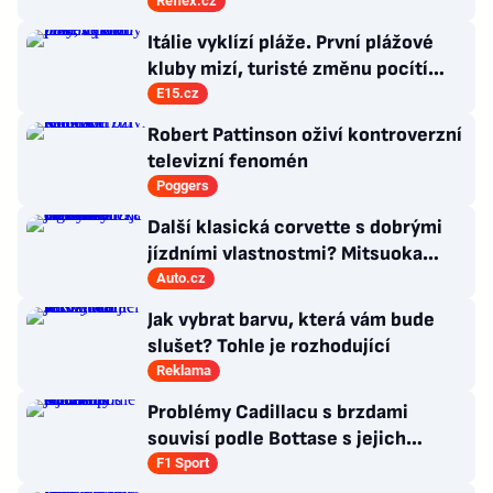
moc nevědí, co s ním
Reflex.cz
Itálie vyklízí pláže. První plážové
kluby mizí, turisté změnu pocítí
brzy
E15.cz
Robert Pattinson oživí kontroverzní
televizní fenomén
Poggers
Další klasická corvette s dobrými
jízdními vlastnostmi? Mitsuoka
znovu využije legendární MX-5
Auto.cz
Jak vybrat barvu, která vám bude
slušet? Tohle je rozhodující
Reklama
Problémy Cadillacu s brzdami
souvisí podle Bottase s jejich
chlazením
F1 Sport