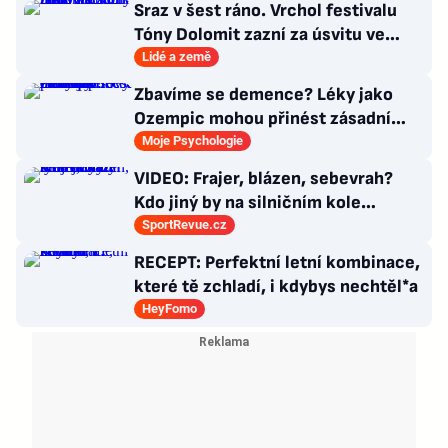
Sraz v šest ráno. Vrchol festivalu
Tóny Dolomit zazní za úsvitu ve
3000 metrech
Lidé a země
Zbavíme se demence? Léky jako
Ozempic mohou přinést zásadní
průlom v léčbě Alzheimerovy
Moje Psychologie
choroby
VIDEO: Frajer, blázen, sebevrah?
Kdo jiný by na silničním kole
dokázal tyhle triky?
SportRevue.cz
RECEPT: Perfektní letní kombinace,
které tě zchladí, i kdybys nechtěl*a
HeyFomo