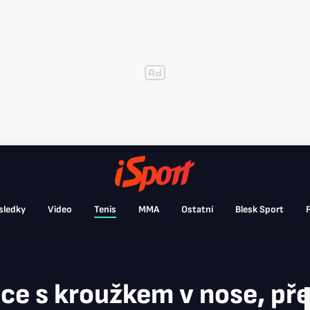
sledky
Video
Tenis
MMA
Ostatní
Blesk Sport
F
ce s kroužkem v nose, pře