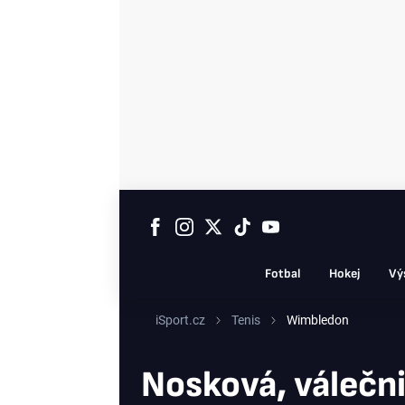
Fotbal
Hokej
Vý
iSport.cz
Tenis
Wimbledon
Nosková, válečni