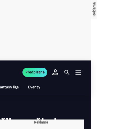
Předplatné
antasy liga
Eventy
žila mečbol: