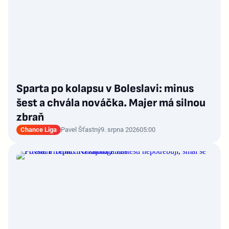
Sparta po kolapsu v Boleslavi: minus
šest a chvála nováčka. Majer má silnou
zbraň
Chance Liga
Pavel Šťastný
9. srpna 2026
05:00