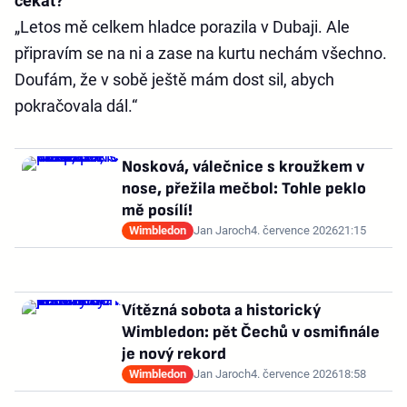
čekat?
„Letos mě celkem hladce porazila v Dubaji. Ale
připravím se na ni a zase na kurtu nechám všechno.
Doufám, že v sobě ještě mám dost sil, abych
pokračovala dál.“
Nosková, válečnice s kroužkem v
nose, přežila mečbol: Tohle peklo
mě posílí!
Wimbledon
Jan Jaroch
4. července 2026
21:15
Vítězná sobota a historický
Wimbledon: pět Čechů v osmifinále
je nový rekord
Wimbledon
Jan Jaroch
4. července 2026
18:58