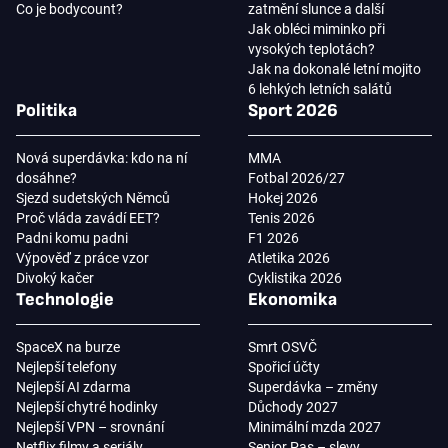
Co je bodycount?
zatmění slunce a další
Jak obléci miminko při
vysokých teplotách?
Jak na dokonalé letní mojito
6 lehkých letních salátů
Politika
Sport 2026
Nová superdávka: kdo na ní
MMA
dosáhne?
Fotbal 2026/27
Sjezd sudetských Němců
Hokej 2026
Proč vláda zavádí EET?
Tenis 2026
Padni komu padni
F1 2026
Výpověď z práce vzor
Atletika 2026
Divoký kačer
Cyklistika 2026
Technologie
Ekonomika
SpaceX na burze
Smrt OSVČ
Nejlepší telefony
Spořicí účty
Nejlepší AI zdarma
Superdávka – změny
Nejlepší chytré hodinky
Důchody 2027
Nejlepší VPN – srovnání
Minimální mzda 2027
Netflix filmy a seriály
Senior Pas – slevy