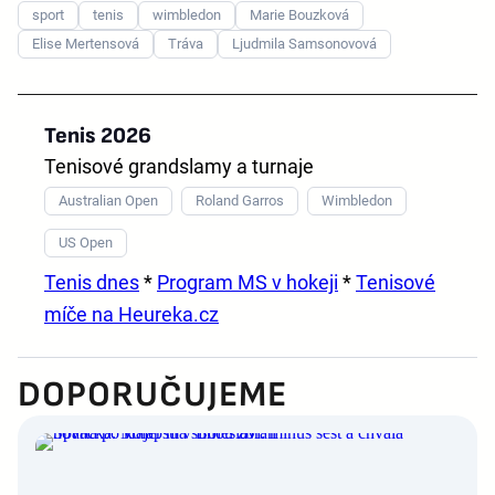
sport
tenis
wimbledon
Marie Bouzková
Elise Mertensová
Tráva
Ljudmila Samsonovová
Tenis 2026
Tenisové grandslamy a turnaje
Australian Open
Roland Garros
Wimbledon
US Open
Tenis dnes
*
Program MS v hokeji
*
Tenisové
míče na Heureka.cz
DOPORUČUJEME