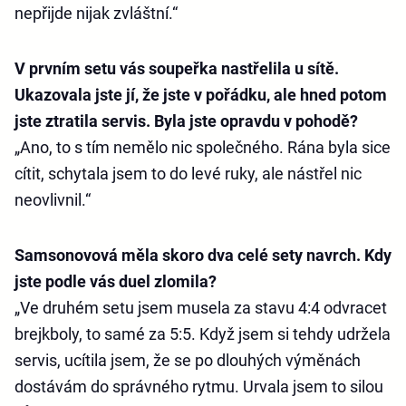
nepřijde nijak zvláštní.“
V prvním setu vás soupeřka nastřelila u sítě.
Ukazovala jste jí, že jste v pořádku, ale hned potom
jste ztratila servis. Byla jste opravdu v pohodě?
„Ano, to s tím nemělo nic společného. Rána byla sice
cítit, schytala jsem to do levé ruky, ale nástřel nic
neovlivnil.“
Samsonovová měla skoro dva celé sety navrch. Kdy
jste podle vás duel zlomila?
„Ve druhém setu jsem musela za stavu 4:4 odvracet
brejkboly, to samé za 5:5. Když jsem si tehdy udržela
servis, ucítila jsem, že se po dlouhých výměnách
dostávám do správného rytmu. Urvala jsem to silou