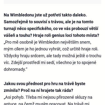
Na Wimbledonu jste už potřetí takto daleko.
Samozřejmě to souvisí s trávou, ale je na tomto
turnaji něco specifického, co ve vás probouzí větší
vášeň a touhu? Hraje roli genius loci tohoto místa?
„Pro mě osobně je Wimbledon největším snem,
mým cílem je ho jednou vyhrát, což určitě hraje roli.
Vždycky hraju srdcem, ale tady možná ještě o trochu
víc. Zdejší prostředí mi sedí, všechno je to spojené
dohromady.“
Jakou svou přednost pro hru na trávě byste
zmínila? Proč na ní hrajete tak ráda?
„Asi pohyb. Třeba mi nejsou přirozené skluzy na
antuce, na čemž musím pracovat. Na trávě mi