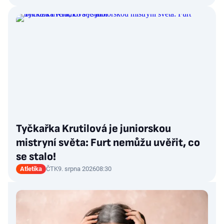
Tyčkařka Krutilová je juniorskou
mistryní světa: Furt nemůžu uvěřit, co
se stalo!
Atletika
ČTK
9. srpna 2026
08:30