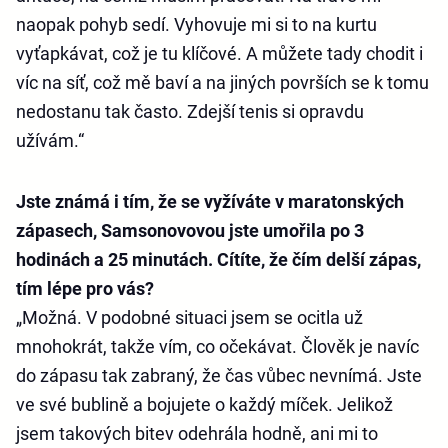
naopak pohyb sedí. Vyhovuje mi si to na kurtu
vyťapkávat, což je tu klíčové. A můžete tady chodit i
víc na síť, což mě baví a na jiných površích se k tomu
nedostanu tak často. Zdejší tenis si opravdu
užívám.“
Jste známá i tím, že se vyžíváte v maratonských
zápasech, Samsonovovou jste umořila po 3
hodinách a 25 minutách. Cítíte, že čím delší zápas,
tím lépe pro vás?
„Možná. V podobné situaci jsem se ocitla už
mnohokrát, takže vím, co očekávat. Člověk je navíc
do zápasu tak zabraný, že čas vůbec nevnímá. Jste
ve své bublině a bojujete o každý míček. Jelikož
jsem takových bitev odehrála hodně, ani mi to