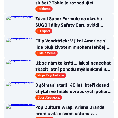
slušet? Tohle je rozhodující
Reklama
Závod Super Formule na okruhu
SUGO i díky Safety Caru ovládl
Fukuzumi. Staněk po chybě nedojel
F1 Sport
Filip Vondrášek: V Jižní Americe si
lidé plují životem mnohem lehčeji,
věci tolik neřeší
Lidé a země
Už se nám to krátí... Jak si nenechat
zkazit letní pohodu myšlenkami na
zářijový zápřah?
Moje Psychologie
3 gólmani starší 40 let, kteří dosud
chytali ve finále evropských pohárů.
Všichni odešli ze hřiště jako
SportRevue.cz
poražení
Pop Culture Wrap: Ariana Grande
promluvila o svém ústupu z