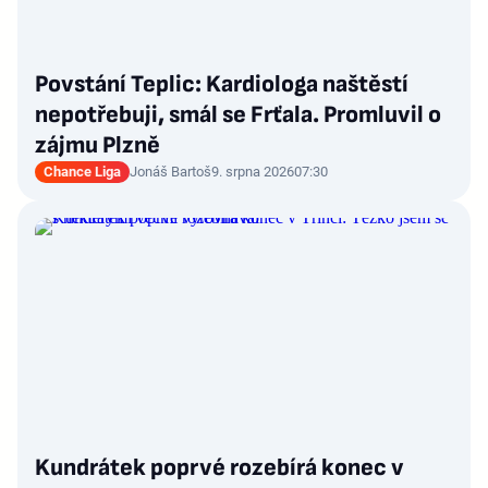
Povstání Teplic: Kardiologa naštěstí
nepotřebuji, smál se Frťala. Promluvil o
zájmu Plzně
Chance Liga
Jonáš Bartoš
9. srpna 2026
07:30
Kundrátek poprvé rozebírá konec v