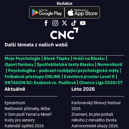
Redakce
Další témata z našich webů
Moje Psychologie
|
Blesk Tlapky
|
Hráči na Blesku
|
iSport Fantasy
|
Spotřebitelské testy Blesku
|
Nemovitosti
|
Psychologika - podcast rozbíjející psychologické mýty
|
Fotbalové přestupy ONLINE
|
Eventový prostor Level 9
|
OKTAGON 92: Szabová vs. Pudilová
|
Chance Liga 2026/27
Aktuálně
Léto 2026
Epicentrum
Karlovarský filmový festival
Neštovice: příznaky, léčba
2026
V čem jezdí Yamal a Mesii?
Znamení, že jste potkali
Kvízy pro seniory
někoho z minulého života
Kalendář úplňků 2026
Astronomické úkazy 2026: