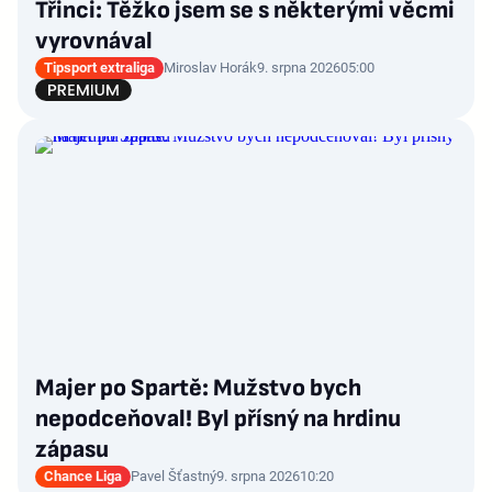
Třinci: Těžko jsem se s některými věcmi
vyrovnával
Tipsport extraliga
Miroslav Horák
9. srpna 2026
05:00
Majer po Spartě: Mužstvo bych
nepodceňoval! Byl přísný na hrdinu
zápasu
Chance Liga
Pavel Šťastný
9. srpna 2026
10:20