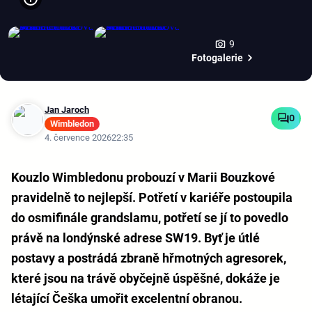
9
Fotogalerie
Jan Jaroch
0
Wimbledon
4. července 2026
22:35
Kouzlo Wimbledonu probouzí v Marii Bouzkové
pravidelně to nejlepší. Potřetí v kariéře postoupila
do osmifinále grandslamu, potřetí se jí to povedlo
právě na londýnské adrese SW19. Byť je útlé
postavy a postrádá zbraně hřmotných agresorek,
které jsou na trávě obyčejně úspěšné, dokáže je
létající Češka umořit excelentní obranou.