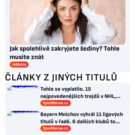
Jak spolehlivě zakryjete šediny? Tohle
musíte znát
reklama
ČLÁNKY Z JINÝCH TITULŮ
Tohle se vyplatilo. 15
nejpovedenějších trejdů v NHL,
které byly upečeny na poslední
SportRevue.cz
chvíli
Bayern Mnichov vyhrál 11 ligových
titulů v řadě. 6 dalších klubů to
zvládlo také, některé i víckrát
SportRevue.cz