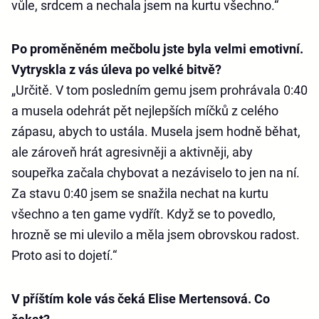
vůle, srdcem a nechala jsem na kurtu všechno.“
Po proměněném mečbolu jste byla velmi emotivní.
Vytryskla z vás úleva po velké bitvě?
„Určitě. V tom posledním gemu jsem prohrávala 0:40
a musela odehrát pět nejlepších míčků z celého
zápasu, abych to ustála. Musela jsem hodně běhat,
ale zároveň hrát agresivněji a aktivněji, aby
soupeřka začala chybovat a nezáviselo to jen na ní.
Za stavu 0:40 jsem se snažila nechat na kurtu
všechno a ten game vydřít. Když se to povedlo,
hrozně se mi ulevilo a měla jsem obrovskou radost.
Proto asi to dojetí.“
V příštím kole vás čeká Elise Mertensová. Co