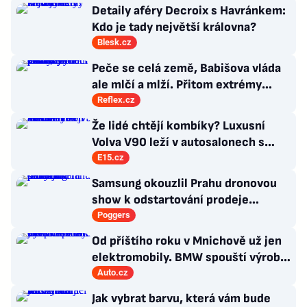
Detaily aféry Decroix s Havránkem:
Kdo je tady největší královna?
Blesk.cz
Peče se celá země, Babišova vláda
ale mlčí a mlží. Přitom extrémy
počasí jsou trvalými problémy
Reflex.cz
Česka
Že lidé chtějí kombíky? Luxusní
Volva V90 leží v autosalonech s
milionovou slevou
E15.cz
Samsung okouzlil Prahu dronovou
show k odstartování prodeje
nových produktů
Poggers
Od příštího roku v Mnichově už jen
elektromobily. BMW spouští výrobu
sedanu i3
Auto.cz
Jak vybrat barvu, která vám bude