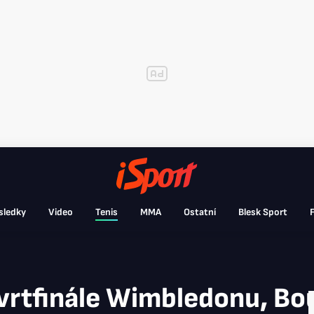
sledky
Video
Tenis
MMA
Ostatní
Blesk Sport
F
vrtfinále Wimbledonu, Bo