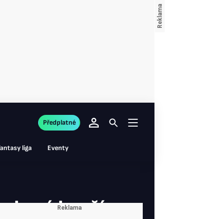
Předplatné
antasy liga
Eventy
uzková končí.