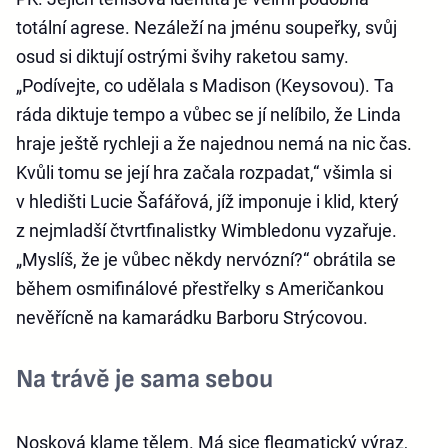
totální agrese. Nezáleží na jménu soupeřky, svůj
osud si diktují ostrými švihy raketou samy.
„Podívejte, co udělala s Madison (Keysovou). Ta
ráda diktuje tempo a vůbec se jí nelíbilo, že Linda
hraje ještě rychleji a že najednou nemá na nic čas.
Kvůli tomu se její hra začala rozpadat,“ všimla si
v hledišti Lucie Šafářová, jíž imponuje i klid, který
z nejmladší čtvrtfinalistky Wimbledonu vyzařuje.
„Myslíš, že je vůbec někdy nervózní?“ obrátila se
během osmifinálové přestřelky s Američankou
nevěřícně na kamarádku Barboru Strýcovou.
Na trávě je sama sebou
Nosková klame tělem. Má sice flegmatický výraz,