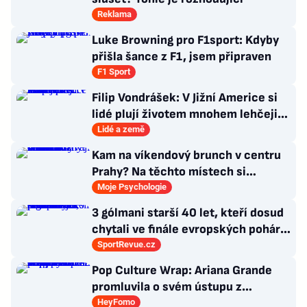
Reklama
Luke Browning pro F1sport: Kdyby
přišla šance z F1, jsem připraven
F1 Sport
Filip Vondrášek: V Jižní Americe si
lidé plují životem mnohem lehčeji,
věci tolik neřeší
Lidé a země
Kam na víkendový brunch v centru
Prahy? Na těchto místech si
dlouhou snídani užívají i místní
Moje Psychologie
3 gólmani starší 40 let, kteří dosud
chytali ve finále evropských pohárů.
Všichni odešli ze hřiště jako
SportRevue.cz
poražení
Pop Culture Wrap: Ariana Grande
promluvila o svém ústupu z
veřejného života a Sophia z
HeyFomo