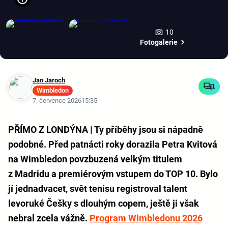
10
Fotogalerie
Jan Jaroch
1
Wimbledon
7. července 2026
15:35
PŘÍMO Z LONDÝNA | Ty příběhy jsou si nápadně
podobné. Před patnácti roky dorazila Petra Kvitová
na Wimbledon povzbuzená velkým titulem
z Madridu a premiérovým vstupem do TOP 10. Bylo
jí jednadvacet, svět tenisu registroval talent
levoruké Češky s dlouhým copem, ještě ji však
nebral zcela vážně.
Program Wimbledonu 2026