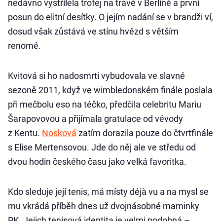
nedávno vystřílela trofej na trávě v Berlíně a první
posun do elitní desítky. O jejím nadání se v brandži ví,
dosud však zůstává ve stínu hvězd s větším
renomé.
Kvitová si ho nadosmrti vybudovala ve slavné
sezoně 2011, když ve wimbledonském finále poslala
při mečbolu eso na téčko, předčila celebritu Mariu
Šarapovovou a přijímala gratulace od vévody
z Kentu.
Nosková
zatím dorazila pouze do čtvrtfinále
s Elise Mertensovou. Jde do něj ale ve středu od
dvou hodin českého času jako velká favoritka.
Kdo sleduje její tenis, má místy déjà vu a na mysl se
mu vkrádá příběh dnes už dvojnásobné maminky
PK. Jejich tenisová identita je velmi podobná –