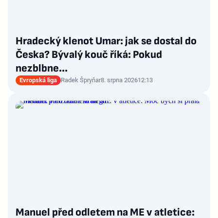
Hradecký klenot Umar: jak se dostal do
Česka? Bývalý kouč říká: Pokud
nezblbne...
Evropská liga
Radek Špryňar
8. srpna 2026
12:13
Manuel před odletem na ME v atletice: