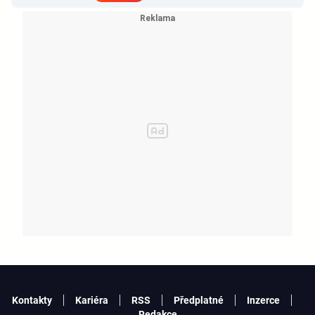
KATSEYE si dává pauzu od skupiny
Kontakty
Kariéra
RSS
Předplatné
Inzerce
Redakce