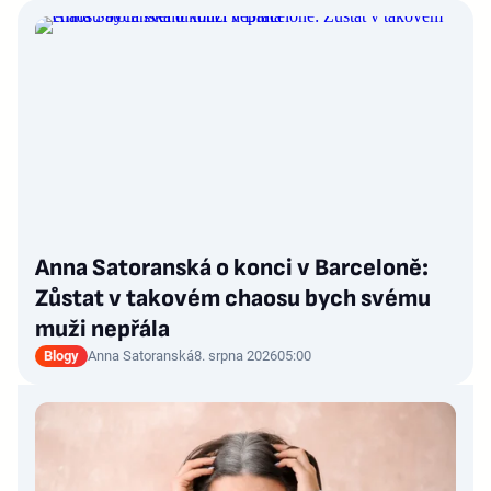
Anna Satoranská o konci v Barceloně:
Zůstat v takovém chaosu bych svému
muži nepřála
Blogy
Anna Satoranská
8. srpna 2026
05:00