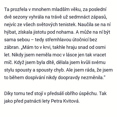
Ta prozřela v mnohem mladším věku, za poslední
dvě sezony vyhrála na trávě už sedmnáct zápasů,
nejvíc ze všech světových tenistek. Naučila se na ní
hýbat, získala jistotu pod nohama. A může na ní být
sama sebou – tedy střemhlavou útočnicí bez
zábran. „Mám to v krvi, takhle hraju snad od osmi
let. Nikdy jsem neměla moc v lásce jen tak vracet
míč. Když jsem byla dítě, dělala jsem kvůli svému
stylu spousty a spousty chyb. Ale jsem ráda, že jsem
to během dospívání nikdy doopravdy nezměnila.“
Díky tomu teď stojí v předsálí obřího úspěchu. Tak
jako před patnácti lety Petra Kvitová.