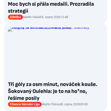
Moc bych si přála medaili. Prozradila
strategii
Atletika
Martin Hašek
8. srpna 2026
12:48
Tři góly za osm minut, nováček kouše.
Šokovaný Oulehla: Je to na ho*no,
řešíme posily
Chance Národní Liga
Martin Pešout
8. srpna 2026
09:00