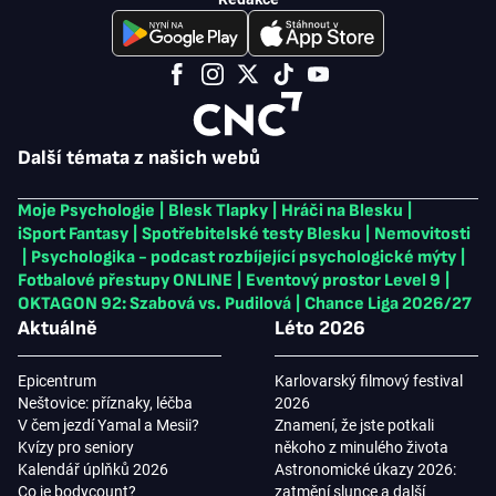
Další témata z našich webů
Moje Psychologie
|
Blesk Tlapky
|
Hráči na Blesku
|
iSport Fantasy
|
Spotřebitelské testy Blesku
|
Nemovitosti
|
Psychologika - podcast rozbíjející psychologické mýty
|
Fotbalové přestupy ONLINE
|
Eventový prostor Level 9
|
OKTAGON 92: Szabová vs. Pudilová
|
Chance Liga 2026/27
Aktuálně
Léto 2026
Epicentrum
Karlovarský filmový festival
Neštovice: příznaky, léčba
2026
V čem jezdí Yamal a Mesii?
Znamení, že jste potkali
Kvízy pro seniory
někoho z minulého života
Kalendář úplňků 2026
Astronomické úkazy 2026:
Co je bodycount?
zatmění slunce a další