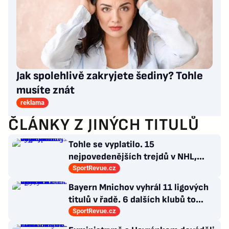
Jak spolehlivě zakryjete šediny? Tohle
musíte znát
reklama
ČLÁNKY Z JINÝCH TITULŮ
Tohle se vyplatilo. 15
nejpovedenějších trejdů v NHL,
které byly upečeny na poslední
SportRevue.cz
chvíli
Bayern Mnichov vyhrál 11 ligových
titulů v řadě. 6 dalších klubů to
zvládlo také, některé i víckrát
SportRevue.cz