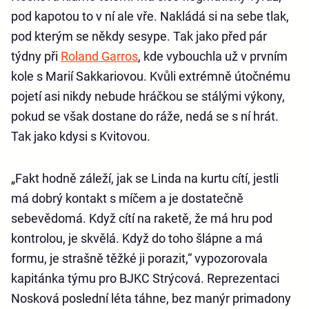
pod kapotou to v ní ale vře. Nakládá si na sebe tlak,
pod kterým se někdy sesype. Tak jako před pár
týdny při
Roland Garros
, kde vybouchla už v prvním
kole s Marií Sakkariovou. Kvůli extrémně útočnému
pojetí asi nikdy nebude hráčkou se stálými výkony,
pokud se však dostane do ráže, nedá se s ní hrát.
Tak jako kdysi s Kvitovou.
„Fakt hodně záleží, jak se Linda na kurtu cítí, jestli
má dobrý kontakt s míčem a je dostatečně
sebevědomá. Když cítí na raketě, že má hru pod
kontrolou, je skvělá. Když do toho šlápne a má
formu, je strašně těžké ji porazit,“ vypozorovala
kapitánka týmu pro BJKC Strýcová. Reprezentaci
Nosková poslední léta táhne, bez manýr primadony