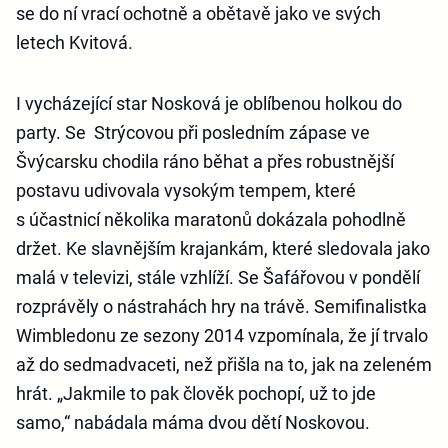
se do ní vrací ochotně a obětavě jako ve svých
letech Kvitová.
I vycházející star Nosková je oblíbenou holkou do
party. Se Strýcovou při posledním zápase ve
Švýcarsku chodila ráno běhat a přes robustnější
postavu udivovala vysokým tempem, které
s účastnicí několika maratonů dokázala pohodlně
držet. Ke slavnějším krajankám, které sledovala jako
malá v televizi, stále vzhlíží. Se Šafářovou v pondělí
rozprávěly o nástrahách hry na trávě. Semifinalistka
Wimbledonu ze sezony 2014 vzpomínala, že jí trvalo
až do sedmadvaceti, než přišla na to, jak na zeleném
hrát. „Jakmile to pak člověk pochopí, už to jde
samo,“ nabádala máma dvou dětí Noskovou.