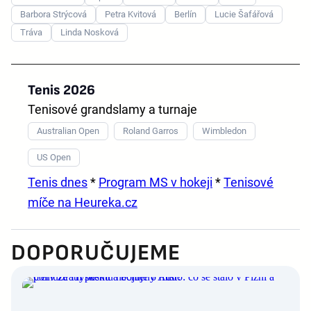
Barbora Strýcová
Petra Kvitová
Berlín
Lucie Šafářová
Tráva
Linda Nosková
Tenis 2026
Tenisové grandslamy a turnaje
Australian Open
Roland Garros
Wimbledon
US Open
Tenis dnes
*
Program MS v hokeji
*
Tenisové
míče na Heureka.cz
DOPORUČUJEME