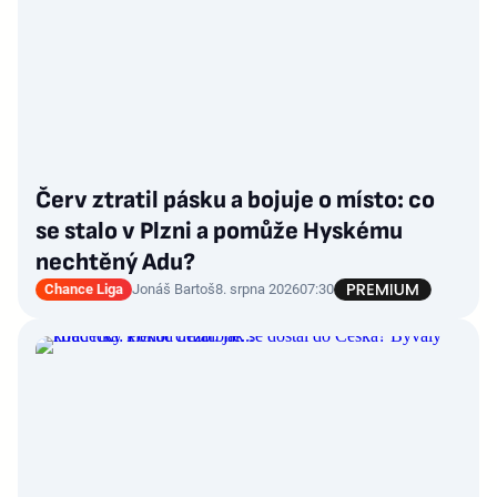
Červ ztratil pásku a bojuje o místo: co
se stalo v Plzni a pomůže Hyskému
nechtěný Adu?
Chance Liga
Jonáš Bartoš
8. srpna 2026
07:30