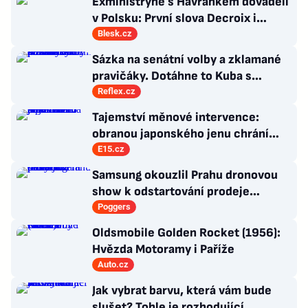
Exministryně s Havránkem dováděli
v Polsku: První slova Decroix i
Havránkové!
Blesk.cz
Sázka na senátní volby a zklamané
pravičáky. Dotáhne to Kuba s
hnutím Naše Česko do celostátní
Reflex.cz
politiky?
Tajemství měnové intervence:
obranou japonského jenu chrání
Amerika hlavně sama sebe
E15.cz
Samsung okouzlil Prahu dronovou
show k odstartování prodeje
nových produktů
Poggers
Oldsmobile Golden Rocket (1956):
Hvězda Motoramy i Paříže
Auto.cz
Jak vybrat barvu, která vám bude
slušet? Tohle je rozhodující