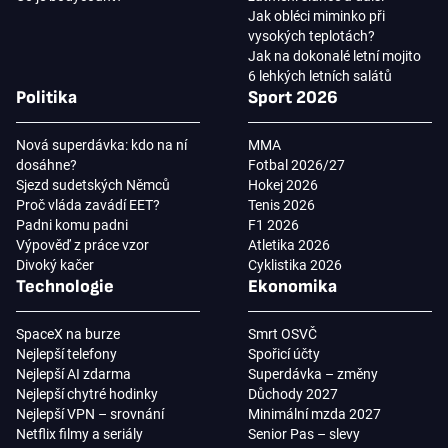
Jak obléci miminko při
vysokých teplotách?
Jak na dokonalé letní mojito
6 lehkých letních salátů
Politika
Sport 2026
Nová superdávka: kdo na ní
MMA
dosáhne?
Fotbal 2026/27
Sjezd sudetských Němců
Hokej 2026
Proč vláda zavádí EET?
Tenis 2026
Padni komu padni
F1 2026
Výpověď z práce vzor
Atletika 2026
Divoký kačer
Cyklistika 2026
Technologie
Ekonomika
SpaceX na burze
Smrt OSVČ
Nejlepší telefony
Spořicí účty
Nejlepší AI zdarma
Superdávka – změny
Nejlepší chytré hodinky
Důchody 2027
Nejlepší VPN – srovnání
Minimální mzda 2027
Netflix filmy a seriály
Senior Pas – slevy