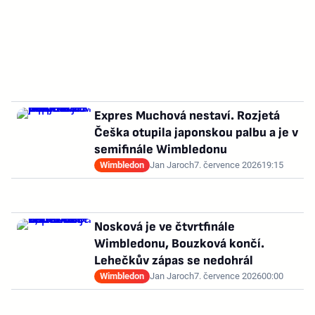
Expres Muchová nestaví. Rozjetá
Češka otupila japonskou palbu a je v
semifinále Wimbledonu
Wimbledon
Jan Jaroch
7. července 2026
19:15
Nosková je ve čtvrtfinále
Wimbledonu, Bouzková končí.
Lehečkův zápas se nedohrál
Wimbledon
Jan Jaroch
7. července 2026
00:00