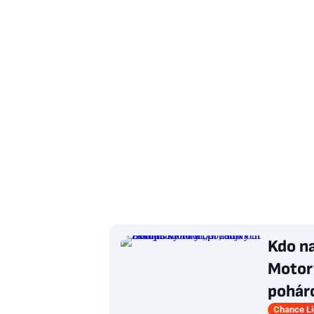
Kdo n
Motory
pohár
Chance L