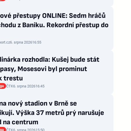
lové přestupy ONLINE: Sedm hráčů
hodu z Baníku. Rekordní přestup do
port.cz
6. srpna 2026
16:55
linárka rozhodla: Kušej bude stát
ápasy, Mosesovi byl prominut
k trestu
iga
ČTK
6. srpna 2026
16:45
na nový stadion v Brně se
kují. Výška 37 metrů prý narušuje
d na centrum
iga
ČTK
6. srpna 2026
15:50