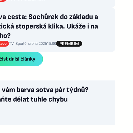
a cesta: Sochůrek do základu a
tická stoperská klika. Ukáže i na
ho?
tace
TV iSport
6. srpna 2026
15:00
íst další články
í vám barva sotva pár týdnů?
ňte dělat tuhle chybu