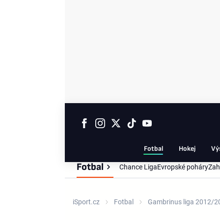
Fotbal
Hokej
Vý
Fotbal
Chance Liga
Evropské poháry
Zah
iSport.cz
Fotbal
Gambrinus liga 2012/2