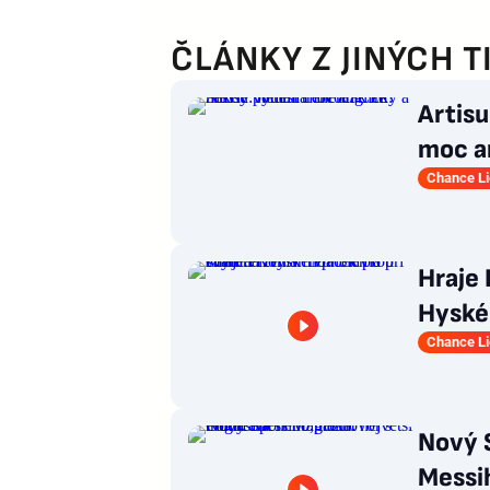
ČLÁNKY Z JINÝCH T
Artisu
moc an
Čím?
Chance L
Hraje 
Hyské
proti
Chance L
Nový S
Messi