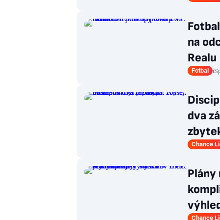
Fotba
na odc
Realu
Fotbal
iS
Discip
dva z
zbyte
Chance L
Plány 
kompli
výhle
Chance L