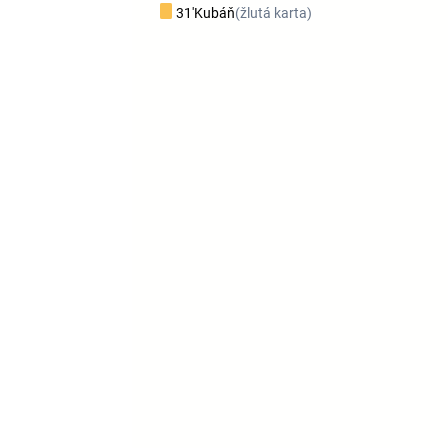
31'
Kubáň
(žlutá karta)