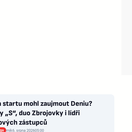
a startu mohl zaujmout Deniu?
 „S“, duo Zbrojovky i lídři
ových zástupců
iga
mik
6. srpna 2026
05:00