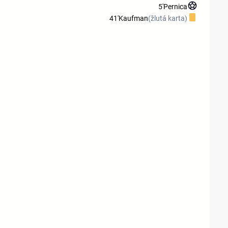
5'
Pernica
41'
Kaufman
(žlutá karta)