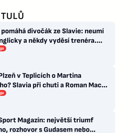
ITULŮ
 pomáhá divočák ze Slavie: neumí
glicky a někdy vyděsí trenéra.
iga
Plzeň v Teplicích o Martina
ho? Slavia při chuti a Roman Macek
 svým…
iga
port Magazín: největší triumf
ho, rozhovor s Gudasem nebo