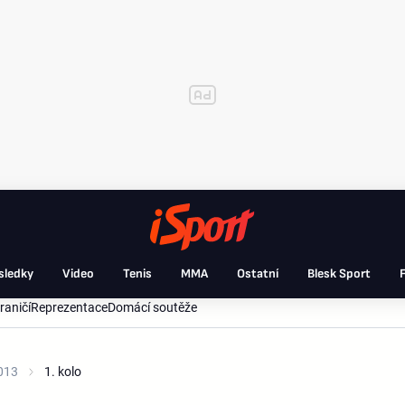
sledky
Video
Tenis
MMA
Ostatní
Blesk Sport
F
raničí
Reprezentace
Domácí soutěže
013
1. kolo