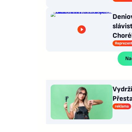
Deniov
slávis
Choré
Reprezen
Nač
Vydrž
Přesta
reklama