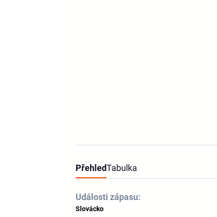
Přehled
Tabulka
Události zápasu:
Slovácko