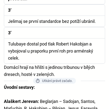
3’
Jelimaj se první standardce bez potíží ubránil.
3’
Tulubaye dostal pod tlak Robert Hakobjan a
vybojoval u praporku první roh pro arménský
celek.
Domácí hrají na hřišti s jedinou tribunou v bílých
dresech, hosté v zelených.
Utkání právě začalo.
Úvodní sestavy:
Alaškert Jerevan:
Beglarjan – Sadojan, Santos,
Maťuchin, R. Hakobjan – Pilojan, Jesus, Farayola,