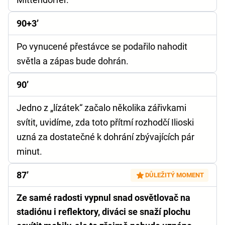
90+3’
Po vynucené přestávce se podařilo nahodit
světla a zápas bude dohrán.
90’
Jedno z „lízátek“ začalo několika zářivkami
svítit, uvidíme, zda toto přítmí rozhodčí Ilioski
uzná za dostatečné k dohrání zbývajících pár
minut.
87’
DŮLEŽITÝ MOMENT
Ze samé radosti vypnul snad osvětlovač na
stadiónu i reflektory, diváci se snaží plochu