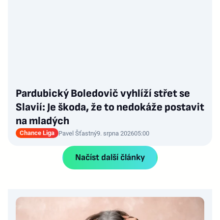
Pardubický Boledovič vyhlíží střet se
Slavií: Je škoda, že to nedokáže postavit
na mladých
Chance Liga
Pavel Šťastný
9. srpna 2026
05:00
Načíst další články