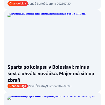
Chance Liga
Jonáš Bartoš
9. srpna 2026
07:30
Sparta po kolapsu v Boleslavi: minus
šest a chvála nováčka. Majer má silnou
zbraň
Chance Liga
Pavel Šťastný
9. srpna 2026
05:00