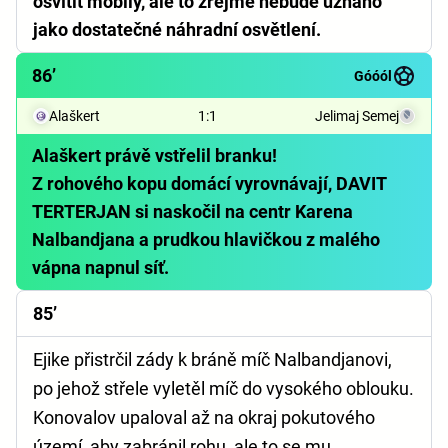
osvítit mobily, ale to zřejmě nebude uznáno
jako dostatečné náhradní osvětlení.
86’
Góóól
Alaškert
1
:
1
Jelimaj Semej
Alaškert právě vstřelil branku!
Z rohového kopu domácí vyrovnávají, DAVIT
TERTERJAN si naskočil na centr Karena
Nalbandjana a prudkou hlavičkou z malého
vápna napnul síť.
85’
Ejike přistrčil zády k bráně míč Nalbandjanovi,
po jehož střele vyletěl míč do vysokého oblouku.
Konovalov upaloval až na okraj pokutového
území, aby zabránil rohu, ale to se mu