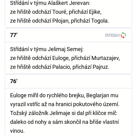
Střídání v týmu Alaškert Jerevan:
ze hřiště odchází Touré, přichází Ejike,
ze hřiště odchází Pilojan, přichází Togola.
77’
Střídání
Střídání v týmu Jelimaj Semej:
ze hřiště odchází Euloge, přichází Murtazajev,
ze hřiště odchází Palacio, přichází Pajruz.
76’
Euloge mířil do rychlého brejku, Beglarjan mu
vyrazil vstříc až na hranici pokutového území.
Tožský záložník Jelimaje si dal při kličce míč
daleko od nohy a sám skončil na břiše vlastní
vinou.