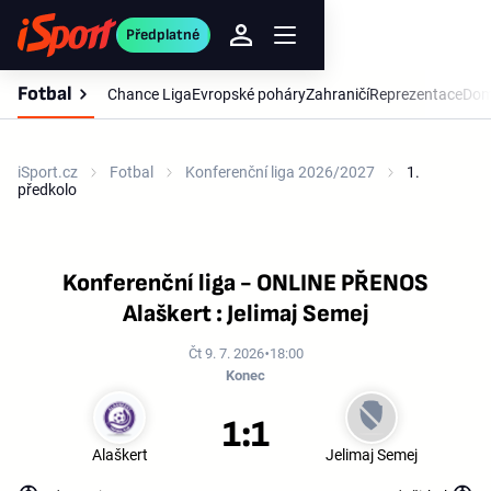
Předplatné
Fotbal
Chance Liga
Evropské poháry
Zahraničí
Reprezentace
Dom
iSport.cz
Fotbal
Konferenční liga 2026/2027
1.
předkolo
Konferenční liga - ONLINE PŘENOS
Alaškert : Jelimaj Semej
Čt 9. 7. 2026
18:00
Konec
1:1
Alaškert
Jelimaj Semej