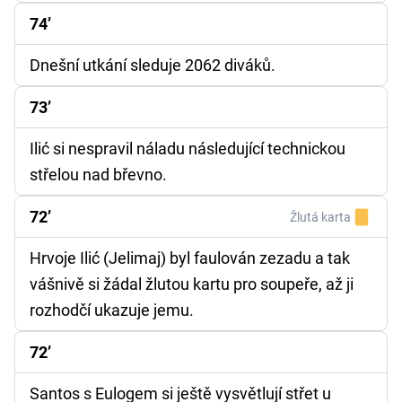
74’
Dnešní utkání sleduje 2062 diváků.
73’
Ilić si nespravil náladu následující technickou
střelou nad břevno.
72’
Žlutá karta
Hrvoje Ilić (Jelimaj) byl faulován zezadu a tak
vášnivě si žádal žlutou kartu pro soupeře, až ji
rozhodčí ukazuje jemu.
72’
Santos s Eulogem si ještě vysvětlují střet u