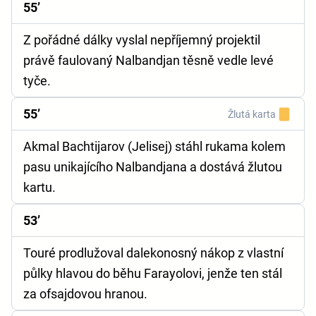
55’
Z pořádné dálky vyslal nepříjemný projektil
právě faulovaný Nalbandjan těsně vedle levé
tyče.
55’
Žlutá karta
Akmal Bachtijarov (Jelisej) stáhl rukama kolem
pasu unikajícího Nalbandjana a dostává žlutou
kartu.
53’
Touré prodlužoval dalekonosný nákop z vlastní
půlky hlavou do běhu Farayolovi, jenže ten stál
za ofsajdovou hranou.