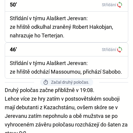
50’
Střídání
Střídání v týmu Alaškert Jerevan:
ze hřiště odkulhal zraněný Robert Hakobjan,
nahrazuje ho Terterjan.
46’
Střídání
Střídání v týmu Alaškert Jerevan:
ze hřiště odchází Massoumou, přichází Sabobo.
Začal druhý poločas.
Druhý poločas začne přibližně v 19:08.
Lehce více ze hry zatím v postsovětském souboji
mají debutanti z Kazachstánu, ovšem skóre se v
Jerevanu zatím nepohnulo a obě mužstva se po
vyhroceném závěru poločasu rozcházejí do šaten za