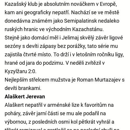
Kazašský klub je absolutním nováčkem v Evropě,
kam ani geograficky nepatří. Nachází se ve městě
donedávna známém jako Semipalatinsk nedaleko
ruských hranic ve východním Kazachstánu.
Stejně jako domácí měl i Jelimaj skvělý závěr ligové
sezóny s devíti zápasy bez porážky, tato série mu
zajistila čtvrté místo. To drží i v letošním ročníku ligy,
hrané od jara do podzimu. V neděli zvítězil v
Kyzylžaru 2:0.
Nejlepším střelcem mužstva je Roman Murtazajev s
devíti brankami.
Alaškert Jerevan
Alaškert nepatřil v arménské lize k favoritům na
poháry, závěr jarní části se mu ale podařil na
výbornou, z posledních osmi kol pětkrát vyhrál a