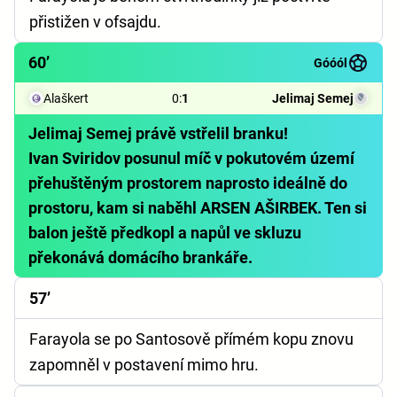
přistižen v ofsajdu.
60’
Góóól
Alaškert
0
:
1
Jelimaj Semej
Jelimaj Semej právě vstřelil branku!
Ivan Sviridov posunul míč v pokutovém území
přehuštěným prostorem naprosto ideálně do
prostoru, kam si naběhl ARSEN AŠIRBEK. Ten si
balon ještě předkopl a napůl ve skluzu
překonává domácího brankáře.
57’
Farayola se po Santosově přímém kopu znovu
zapomněl v postavení mimo hru.