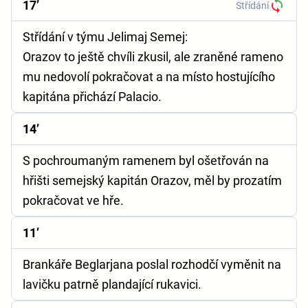
17’
Střídání
Střídání v týmu Jelimaj Semej:
Orazov to ještě chvíli zkusil, ale zraněné rameno
mu nedovolí pokračovat a na místo hostujícího
kapitána přichází Palacio.
14’
S pochroumaným ramenem byl ošetřován na
hřišti semejský kapitán Orazov, měl by prozatím
pokračovat ve hře.
11’
Brankáře Beglarjana poslal rozhodčí vyměnit na
lavičku patrně plandající rukavici.