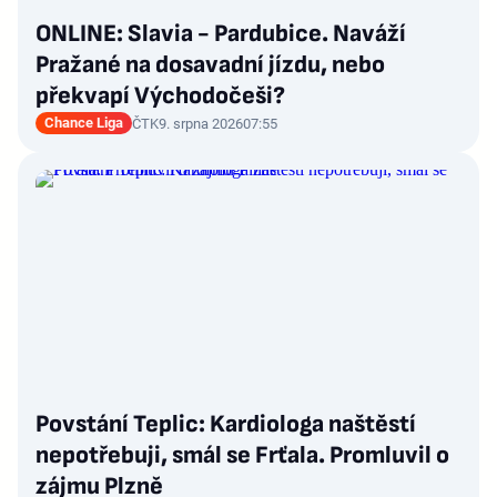
ONLINE: Slavia - Pardubice. Naváží
Pražané na dosavadní jízdu, nebo
překvapí Východočeši?
Chance Liga
ČTK
9. srpna 2026
07:55
Povstání Teplic: Kardiologa naštěstí
nepotřebuji, smál se Frťala. Promluvil o
zájmu Plzně