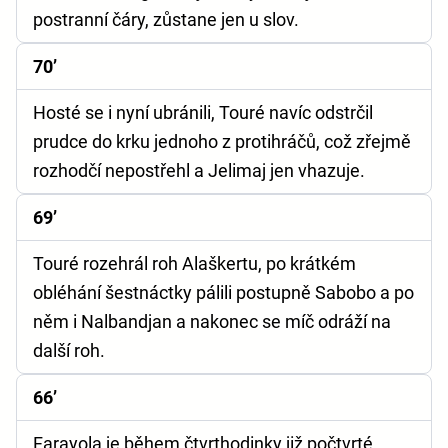
postranní čáry, zůstane jen u slov.
70’
Hosté se i nyní ubránili, Touré navíc odstrčil
prudce do krku jednoho z protihráčů, což zřejmě
rozhodčí nepostřehl a Jelimaj jen vhazuje.
69’
Touré rozehrál roh Alaškertu, po krátkém
obléhání šestnáctky pálili postupně Sabobo a po
něm i Nalbandjan a nakonec se míč odráží na
další roh.
66’
Farayola je během čtvrthodinky již počtvrté