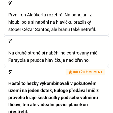
9’
První roh Alaškertu rozehrál Nalbandjan, z
hloubi pole si naběhl na hlavičku brazilský
stoper Cézar Santos, ale bránu také netrefil.
7’
Na druhé straně si naběhl na centrovaný míč
Farayola a prudce hlavičkuje nad břevno.
5’
DŮLEŽITÝ MOMENT
Hosté to hezky vykombinovali v pokutovém
území na jeden dotek, Euloge předával míč z
pravého kraje šestnáctky pod sebe volnému
Ilićovi, ten ale v ideální pozici placírkou
přestřelil.