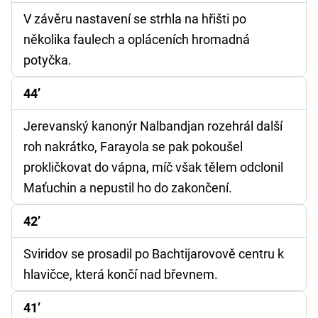
V závěru nastavení se strhla na hřišti po
několika faulech a opláceních hromadná
potyčka.
44’
Jerevanský kanonýr Nalbandjan rozehrál další
roh nakrátko, Farayola se pak pokoušel
prokličkovat do vápna, míč však tělem odclonil
Maťuchin a nepustil ho do zakončení.
42’
Sviridov se prosadil po Bachtijarovově centru k
hlavičce, která končí nad břevnem.
41’