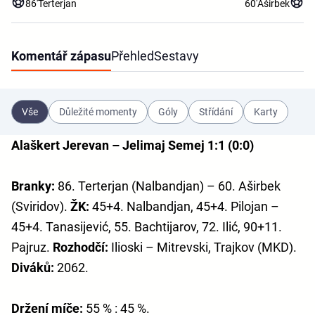
86'
Terterjan
60'
Aširbek
Komentář zápasu
Přehled
Sestavy
Vše
Důležité momenty
Góly
Střídání
Karty
Alaškert Jerevan – Jelimaj Semej 1:1 (0:0)
Branky:
86. Terterjan (Nalbandjan) – 60. Aširbek
(Sviridov).
ŽK:
45+4. Nalbandjan, 45+4. Pilojan –
45+4. Tanasijević, 55. Bachtijarov, 72. Ilić, 90+11.
Pajruz.
Rozhodčí:
Ilioski – Mitrevski, Trajkov (MKD).
Diváků:
2062.
Držení míče:
55 % : 45 %.