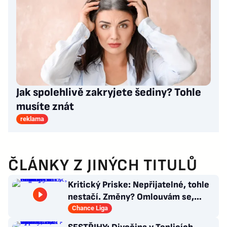
Jak spolehlivě zakryjete šediny? Tohle
musíte znát
reklama
ČLÁNKY Z JINÝCH TITULŮ
Kritický Priske: Nepřijatelné, tohle
nestačí. Změny? Omlouvám se,
nedokážu odpovědět
Chance Liga