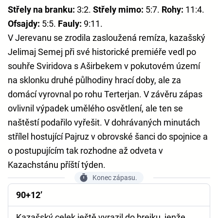
Střely na branku:
3:2.
Střely mimo:
5:7.
Rohy:
11:4.
Ofsajdy:
5:5.
Fauly:
9:11.
V Jerevanu se zrodila zasloužená remíza, kazašský
Jelimaj Semej při své historické premiéře vedl po
souhře Sviridova s Aširbekem v pokutovém území
na sklonku druhé půlhodiny hrací doby, ale za
domácí vyrovnal po rohu Terterjan. V závěru zápas
ovlivnil výpadek umělého osvětlení, ale ten se
naštěstí podařilo vyřešit. V dohrávaných minutách
střílel hostující Pajruz v obrovské šanci do spojnice a
o postupujícím tak rozhodne až odveta v
Kazachstánu příští týden.
Konec zápasu.
90+12’
Kazašský celek ještě vyrazil do brejku, jenže