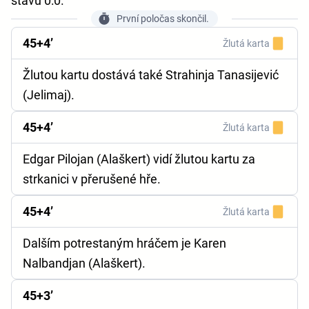
stavu 0:0.
První poločas skončil.
45+4’
Žlutá karta
Žlutou kartu dostává také Strahinja Tanasijević
(Jelimaj).
45+4’
Žlutá karta
Edgar Pilojan (Alaškert) vidí žlutou kartu za
strkanici v přerušené hře.
45+4’
Žlutá karta
Dalším potrestaným hráčem je Karen
Nalbandjan (Alaškert).
45+3’