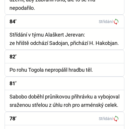
nepodařilo.
84’
Střídání
Střídání v týmu Alaškert Jerevan:
ze hřiště odchází Sadojan, přichází H. Hakobjan.
82’
Po rohu Togola nepropálil hradbu těl.
81’
Sabobo doběhl průnikovou přihrávku a vybojoval
sraženou střelou z úhlu roh pro arménský celek.
78’
Střídání