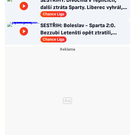
SESTŘIHY: Divočina v Teplicích,
další ztráta Sparty. Liberec vyhrál,
Zlín - Bohemians 0:2
Chance Liga
SESTŘIH: Boleslav - Sparta 2:0.
Bezzubí Letenští opět ztratili,
domácí rozhodli v první půli
Chance Liga