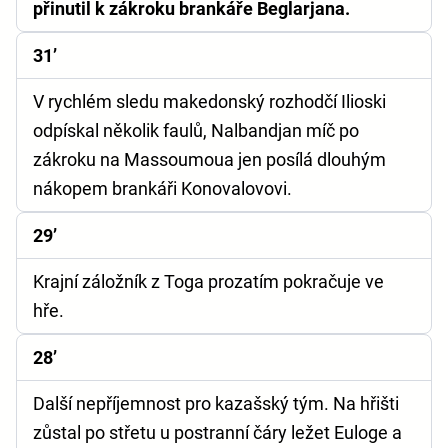
přinutil k zákroku brankáře Beglarjana.
31’
V rychlém sledu makedonský rozhodčí Ilioski
odpískal několik faulů, Nalbandjan míč po
zákroku na Massoumoua jen posílá dlouhým
nákopem brankáři Konovalovovi.
29’
Krajní záložník z Toga prozatím pokračuje ve
hře.
28’
Další nepříjemnost pro kazašský tým. Na hřišti
zůstal po střetu u postranní čáry ležet Euloge a