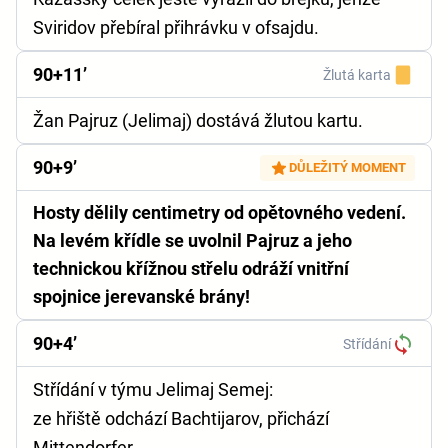
Sviridov přebíral přihrávku v ofsajdu.
90+11’
Žlutá karta
Žan Pajruz (Jelimaj) dostává žlutou kartu.
90+9’
DŮLEŽITÝ MOMENT
Hosty dělily centimetry od opětovného vedení.
Na levém křídle se uvolnil Pajruz a jeho
technickou křížnou střelu odráží vnitřní
spojnice jerevanské brány!
90+4’
Střídání
Střídání v týmu Jelimaj Semej:
ze hřiště odchází Bachtijarov, přichází
Mittendorfer.