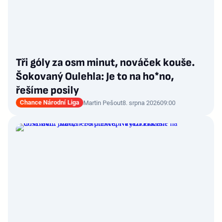
Tři góly za osm minut, nováček kouše.
Šokovaný Oulehla: Je to na ho*no,
řešíme posily
Chance Národní Liga
Martin Pešout
8. srpna 2026
09:00