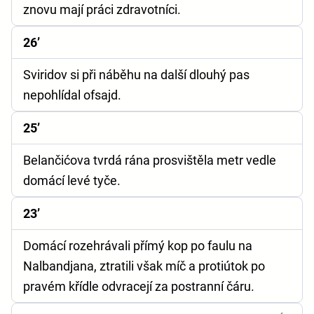
znovu mají práci zdravotníci.
26’
Sviridov si při náběhu na další dlouhý pas
nepohlídal ofsajd.
25’
Belančićova tvrdá rána prosvištěla metr vedle
domácí levé tyče.
23’
Domácí rozehrávali přímý kop po faulu na
Nalbandjana, ztratili však míč a protiútok po
pravém křídle odvracejí za postranní čáru.