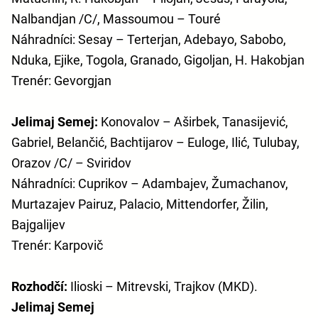
Nalbandjan /C/, Massoumou – Touré
Náhradníci: Sesay – Terterjan, Adebayo, Sabobo,
Nduka, Ejike, Togola, Granado, Gigoljan, H. Hakobjan
Trenér: Gevorgjan
Jelimaj Semej:
Konovalov – Aširbek, Tanasijević,
Gabriel, Belančić, Bachtijarov – Euloge, Ilić, Tulubay,
Orazov /C/ – Sviridov
Náhradníci: Cuprikov – Adambajev, Žumachanov,
Murtazajev Pairuz, Palacio, Mittendorfer, Žilin,
Bajgalijev
Trenér: Karpovič
Rozhodčí:
Ilioski – Mitrevski, Trajkov (MKD).
Jelimaj Semej