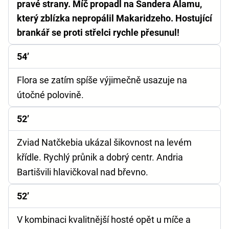
pravé strany. Míč propadl na Sandera Alamu,
který zblízka nepropálil Makaridzeho. Hostující
brankář se proti střelci rychle přesunul!
54’
Flora se zatím spíše výjimečně usazuje na
útočné polovině.
52’
Zviad Natčkebia ukázal šikovnost na levém
křídle. Rychlý průnik a dobrý centr. Andria
Bartišvili hlavičkoval nad břevno.
52’
V kombinaci kvalitnější hosté opět u míče a