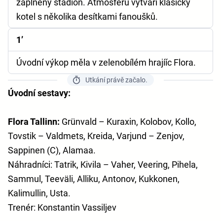
zaplněný stadion. Atmosféru vytváří klasický
kotel s několika desítkami fanoušků.
1’
Úvodní výkop měla v zelenobílém hrajííc Flora.
Utkání právě začalo.
Úvodní sestavy:
Flora Tallinn:
Grünvald – Kuraxin, Kolobov, Kollo,
Tovstik – Valdmets, Kreida, Varjund – Zenjov,
Sappinen (C), Alamaa.
Náhradníci: Tatrik, Kivila – Vaher, Veering, Pihela,
Sammul, Teeväli, Alliku, Antonov, Kukkonen,
Kalimullin, Usta.
Trenér: Konstantin Vassiljev