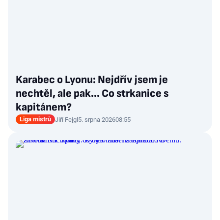
Karabec o Lyonu: Nejdřív jsem je
nechtěl, ale pak… Co strkanice s
kapitánem?
Liga mistrů
Jiří Fejgl
5. srpna 2026
08:55