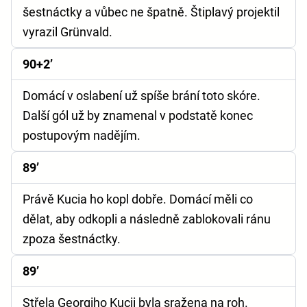
šestnáctky a vůbec ne špatně. Štiplavý projektil
vyrazil Grünvald.
90+2’
Domácí v oslabení už spíše brání toto skóre.
Další gól už by znamenal v podstatě konec
postupovým nadějím.
89’
Právě Kucia ho kopl dobře. Domácí měli co
dělat, aby odkopli a následně zablokovali ránu
zpoza šestnáctky.
89’
Střela Georgiho Kucii byla sražena na roh.