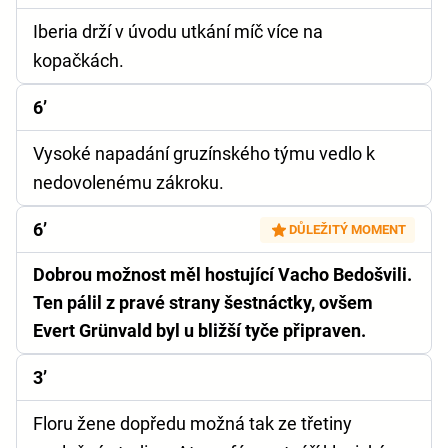
Iberia drží v úvodu utkání míč více na
kopačkách.
6’
Vysoké napadání gruzínského týmu vedlo k
nedovolenému zákroku.
6’
DŮLEŽITÝ MOMENT
Dobrou možnost měl hostující Vacho Bedošvili.
Ten pálil z pravé strany šestnáctky, ovšem
Evert Grünvald byl u bližší tyče připraven.
3’
Floru žene dopředu možná tak ze třetiny