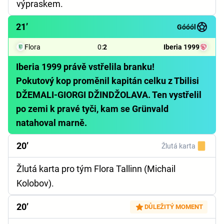
výpraskem.
21’
Góóól
Flora
0
:
2
Iberia 1999
Iberia 1999 právě vstřelila branku!
Pokutový kop proměnil kapitán celku z Tbilisi
DŽEMALI-GIORGI DŽINDŽOLAVA. Ten vystřelil
po zemi k pravé tyči, kam se Grünvald
natahoval marně.
20’
Žlutá karta
Žlutá karta pro tým Flora Tallinn (Michail
Kolobov).
20’
DŮLEŽITÝ MOMENT