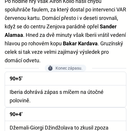
Po hodině hry však Airon Kollo hasil chybu
spoluhráče faulem, za který dostal po intervenci VAR
červenou kartu. Domácí přesto i v deseti srovnali,
když se do centru Zenjova parádně opřel
Sander
Alamaa
. Hned za dvě minuty však Iberii vrátil vedení
hlavou po rohovém kopu
Bakar Kardava
. Gruzínský
celek si tak veze velmi zajímavý výsledek pro
domácí odvetu.
Konec zápasu.
90+5’
Iberia dohrává zápas s míčem na útočné
polovině.
90+4’
Džemali-Giorgi Džindžolava to zkusil zpoza