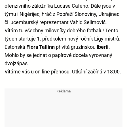
ofenzivního záložníka Lucase Cafého. Dále jsou v
týmu i Nigérijec, hráč z Pobřeží Slonoviny, Ukrajinec
či lucemburský reprezentant Vahid Selimović.
Vítám tu všechny milovníky dobrého fotbalu! Tento
týden startuje 1. předkolem nový ročník Ligy mistrů.
Estonská
Flora Tallinn
přivítá gruzínskou
Iberii
.
Mohlo by se jednat o papírově docela vyrovnaný
dvojzápas.
Vítáme vás u on-line přenosu. Utkání začíná v 18:00.