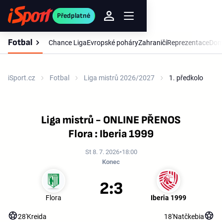
Předplatné
Fotbal
Chance Liga
Evropské poháry
Zahraničí
Reprezentace
Dom
iSport.cz
Fotbal
Liga mistrů 2026/2027
1. předkolo
Liga mistrů - ONLINE PŘENOS
Flora : Iberia 1999
St 8. 7. 2026
18:00
Konec
2:3
Flora
Iberia 1999
28'
Kreida
18'
Natčkebia