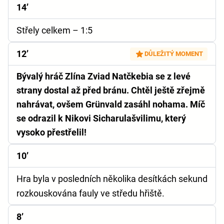
14’
Střely celkem
– 1:5
12’
DŮLEŽITÝ MOMENT
Bývalý hráč Zlína Zviad Natčkebia se z levé
strany dostal až před bránu. Chtěl ještě zřejmě
nahrávat, ovšem Grünvald zasáhl nohama. Míč
se odrazil k Nikovi Sicharulašvilimu, který
vysoko přestřelil!
10’
Hra byla v posledních několika desítkách sekund
rozkouskována fauly ve středu hřiště.
8’