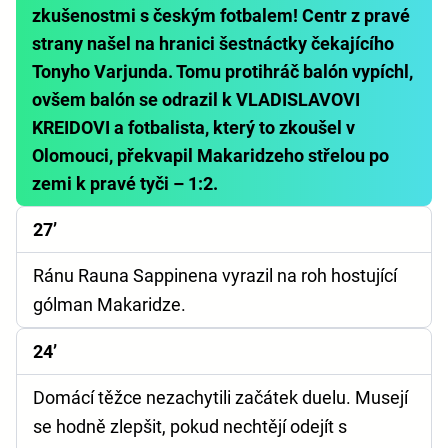
zkušenostmi s českým fotbalem! Centr z pravé
strany našel na hranici šestnáctky čekajícího
Tonyho Varjunda. Tomu protihráč balón vypíchl,
ovšem balón se odrazil k VLADISLAVOVI
KREIDOVI a fotbalista, který to zkoušel v
Olomouci, překvapil Makaridzeho střelou po
zemi k pravé tyči – 1:2.
27’
Ránu Rauna Sappinena vyrazil na roh hostující
gólman Makaridze.
24’
Domácí těžce nezachytili začátek duelu. Musejí
se hodně zlepšit, pokud nechtějí odejít s