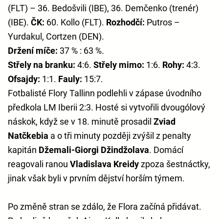
(FLT) – 36. Bedošvili (IBE), 36. Demčenko (trenér)
(IBE).
ČK:
60. Kollo (FLT).
Rozhodčí:
Putros –
Yurdakul, Cortzen (DEN).
Držení míče:
37 % : 63 %.
Střely na branku:
4:6.
Střely mimo:
1:6.
Rohy:
4:3.
Ofsajdy:
1:1.
Fauly:
15:7.
Fotbalisté Flory Tallinn podlehli v zápase úvodního
předkola LM Iberii 2:3. Hosté si vytvořili dvougólový
náskok, když se v 18. minutě prosadil
Zviad
Natčkebia
a o tři minuty později zvýšil z penalty
kapitán
Džemali-Giorgi Džindžolava
. Domácí
reagovali ranou
Vladislava Kreidy
zpoza šestnáctky,
jinak však byli v prvním dějství horším týmem.
Po změně stran se zdálo, že Flora začíná přidávat.