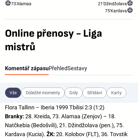
73'
Alamaa
21'
Džindžolava
75'
Kardava
Online přenosy - Liga
mistrů
Komentář zápasu
Přehled
Sestavy
Vše
Důležité momenty
Góly
Střídání
Karty
Flora Tallinn – Iberia 1999 Tbilisi 2:3 (1:2)
Branky:
28. Kreida, 73. Alamaa (Zenjov) – 18.
Natčkebia (Bedošvili), 21. Džindžolava (pen.), 75.
Kardava (Kucia).
ŽK:
20. Kolobov (FLT), 36. Tovstik