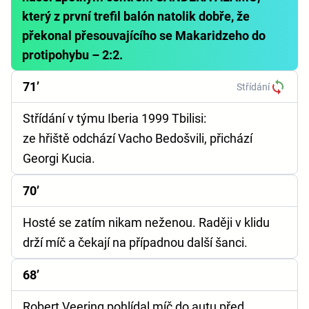
který z první trefil balón natolik dobře, že
překonal přesouvajícího se Makaridzeho do
protipohybu – 2:2.
71’
Střídání
Střídání v týmu Iberia 1999 Tbilisi:
ze hřiště odchází Vacho Bedošvili, přichází
Georgi Kucia.
70’
Hosté se zatím nikam neženou. Raději v klidu
drží míč a čekají na případnou další šanci.
68’
Robert Veering pohlídal míč do autu před