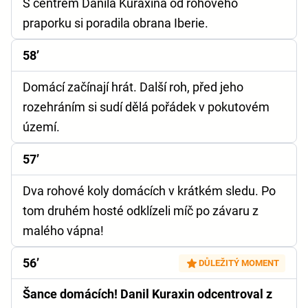
S centrem Danila Kuraxina od rohového
praporku si poradila obrana Iberie.
58’
Domácí začínají hrát. Další roh, před jeho
rozehráním si sudí dělá pořádek v pokutovém
území.
57’
Dva rohové koly domácích v krátkém sledu. Po
tom druhém hosté odklízeli míč po závaru z
malého vápna!
56’
DŮLEŽITÝ MOMENT
Šance domácích! Danil Kuraxin odcentroval z