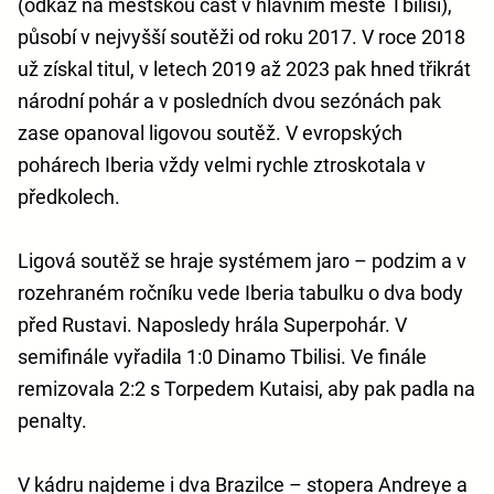
(odkaz na městskou část v hlavním městě Tbilisi),
působí v nejvyšší soutěži od roku 2017. V roce 2018
už získal titul, v letech 2019 až 2023 pak hned třikrát
národní pohár a v posledních dvou sezónách pak
zase opanoval ligovou soutěž. V evropských
pohárech Iberia vždy velmi rychle ztroskotala v
předkolech.
Ligová soutěž se hraje systémem jaro – podzim a v
rozehraném ročníku vede Iberia tabulku o dva body
před Rustavi. Naposledy hrála Superpohár. V
semifinále vyřadila 1:0 Dinamo Tbilisi. Ve finále
remizovala 2:2 s Torpedem Kutaisi, aby pak padla na
penalty.
V kádru najdeme i dva Brazilce – stopera Andreye a