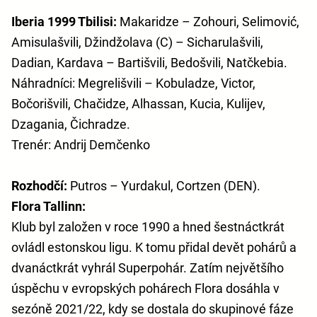
Iberia 1999 Tbilisi:
Makaridze – Zohouri, Selimović,
Amisulašvili, Džindžolava (C) – Sicharulašvili,
Dadian, Kardava – Bartišvili, Bedošvili, Natčkebia.
Náhradníci: Megrelišvili – Kobuladze, Victor,
Bočorišvili, Chačidze, Alhassan, Kucia, Kulijev,
Dzagania, Čichradze.
Trenér: Andrij Demčenko
Rozhodčí:
Putros – Yurdakul, Cortzen (DEN).
Flora Tallinn:
Klub byl založen v roce 1990 a hned šestnáctkrát
ovládl estonskou ligu. K tomu přidal devět pohárů a
dvanáctkrát vyhrál Superpohár. Zatím největšího
úspěchu v evropských pohárech Flora dosáhla v
sezóně 2021/22, kdy se dostala do skupinové fáze