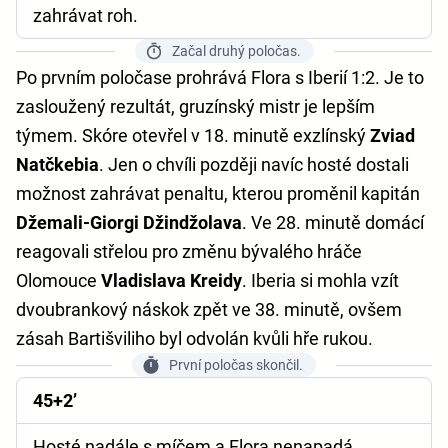
zahrávat roh.
Začal druhý poločas.
Po prvním poločase prohrává Flora s Iberií 1:2. Je to
zasloužený rezultát, gruzínský mistr je lepším
týmem. Skóre otevřel v 18. minutě exzlínský
Zviad
Natčkebia
. Jen o chvíli později navíc hosté dostali
možnost zahrávat penaltu, kterou proměnil kapitán
Džemali-Giorgi Džindžolava
. Ve 28. minutě domácí
reagovali střelou pro změnu bývalého hráče
Olomouce
Vladislava Kreidy
. Iberia si mohla vzít
dvoubrankový náskok zpět ve 38. minutě, ovšem
zásah Bartišviliho byl odvolán kvůli hře rukou.
První poločas skončil.
45+2’
Hosté nadále s míčem a Flora nenapadá.