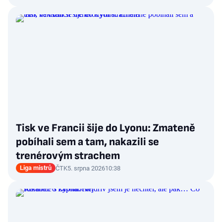
Tisk ve Francii šije do Lyonu: Zmateně
pobíhali sem a tam, nakazili se
trenérovým strachem
Liga mistrů
ČTK
5. srpna 2026
10:38