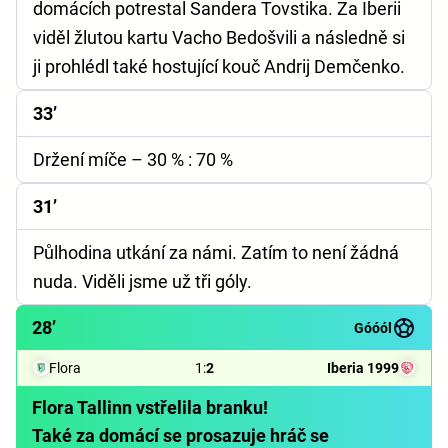
domácích potrestal Sandera Tovstika. Za Iberii
viděl žlutou kartu Vacho Bedošvili a následně si
ji prohlédl také hostující kouč Andrij Demčenko.
33’
Držení míče
– 30 % : 70 %
31’
Půlhodina utkání za námi. Zatím to není žádná
nuda. Viděli jsme už tři góly.
28’
Góóól
Flora
1
:
2
Iberia 1999
Flora Tallinn vstřelila branku!
Také za domácí se prosazuje hráč se