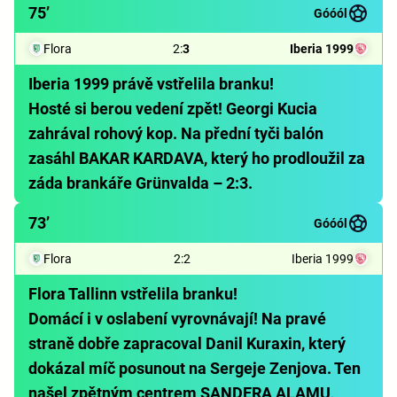
75’
Góóól
Flora
2
:
3
Iberia 1999
Iberia 1999 právě vstřelila branku!
Hosté si berou vedení zpět! Georgi Kucia
zahrával rohový kop. Na přední tyči balón
zasáhl BAKAR KARDAVA, který ho prodloužil za
záda brankáře Grünvalda – 2:3.
73’
Góóól
Flora
2
:
2
Iberia 1999
Flora Tallinn vstřelila branku!
Domácí i v oslabení vyrovnávají! Na pravé
straně dobře zapracoval Danil Kuraxin, který
dokázal míč posunout na Sergeje Zenjova. Ten
našel zpětným centrem SANDERA ALAMU,