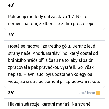
40’
Pokračujeme tedy dál za stavu 1:2. Nic to
nemění na tom, že Iberia je zatím prostě lepší.
38’
Hosté se radovali ze třetího gólu. Centr z levé
strany našel Andriu Bartišviliho, který dostal od
bránícího hráče příliš času na to, aby si balón
zpracoval a pak pravačkou vystřelil. Gól však
neplatí. Hlavní sudí byl upozorněn kolegy od
videa, že si střelec pomohl při zpracování rukou.
36’
Žlutá karta
Hlavní sudí rozjel karetní mariáš. Na straně