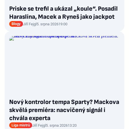
Priske se trefil a ukázal „koule“. Posadil
Haraslína, Macek a Ryneš jako jackpot
Blogy
Jiří Fejgl
5. srpna 2026
19:00
Nový kontrolor tempa Sparty? Mackova
skvělá premiéra: nacvičený signál i
chvála experta
Liga mistrů
Jiří Fejgl
5. srpna 2026
13:20