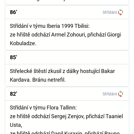
86’
Střídání
Střídání v týmu Iberia 1999 Tbilisi:
ze hřiště odchází Armel Zohouri, přichází Giorgi
Kobuladze.
85’
Střelecké štěstí zkusil z dálky hostující Bakar
Kardava. Bránu netrefil.
82’
Střídání
Střídání v týmu Flora Tallinn:
ze hřiště odchází Sergej Zenjov, přichází Taaniel
Usta,
ze hřiště odchází Danil Kuraxin, přichází Rauno