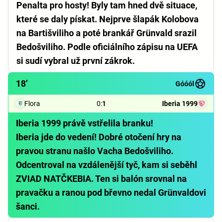
Penalta pro hosty! Byly tam hned dvě situace,
které se daly pískat. Nejprve šlapák Kolobova
na Bartišviliho a poté brankář Grünvald srazil
Bedošviliho. Podle oficiálního zápisu na UEFA
si sudí vybral už první zákrok.
18’
Góóól
Flora
0
:
1
Iberia 1999
Iberia 1999 právě vstřelila branku!
Iberia jde do vedení! Dobré otočení hry na
pravou stranu našlo Vacha Bedošviliho.
Odcentroval na vzdálenější tyč, kam si seběhl
ZVIAD NATČKEBIA. Ten si balón srovnal na
pravačku a ranou pod břevno nedal Grünvaldovi
šanci.