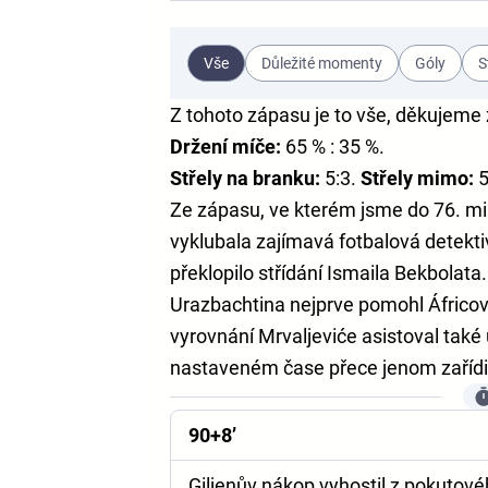
Vše
Důležité momenty
Góly
S
Z tohoto zápasu je to vše, děkujeme
Držení míče:
65 % : 35 %.
Střely na branku:
5:3.
Střely mimo:
5
Ze zápasu, ve kterém jsme do 76. min
vyklubala zajímavá fotbalová detekt
překlopilo střídání Ismaila Bekbolata
Urazbachtina nejprve pomohl Áfricov
vyrovnání Mrvaljeviće asistoval také
nastaveném čase přece jenom zařídil 
90+8’
Giljenův nákop vyhostil z pokutov