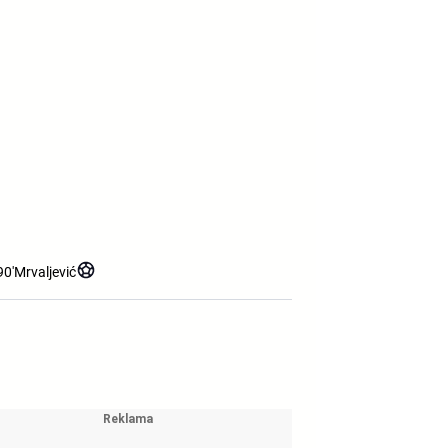
90'
Mrvaljević