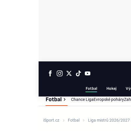
Fotbal
Hokej
Vý
Fotbal
Chance Liga
Evropské poháry
Zah
iSport.cz
Fotbal
Liga mistrů 2026/2027