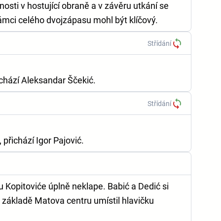
nosti v hostující obraně a v závěru utkání se
rámci celého dvojzápasu mohl být klíčový.
Střídání
chází Aleksandar Ščekić.
Střídání
 přichází Igor Pajović.
 Kopitoviće úplně neklape. Babić a Dedić si
a základě Matova centru umístil hlavičku