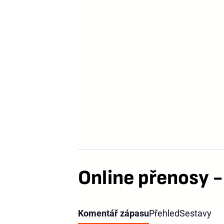
Online přenosy -
Komentář zápasu
Přehled
Sestavy