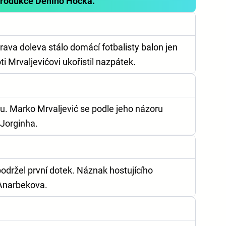
 produkce Deniho Hočka.
ava doleva stálo domácí fotbalisty balon jen
ti Mrvaljevićovi ukořistil nazpátek.
u. Marko Mrvaljević se podle jeho názoru
Jorginha.
držel první dotek. Náznak hostujícího
 Anarbekova.