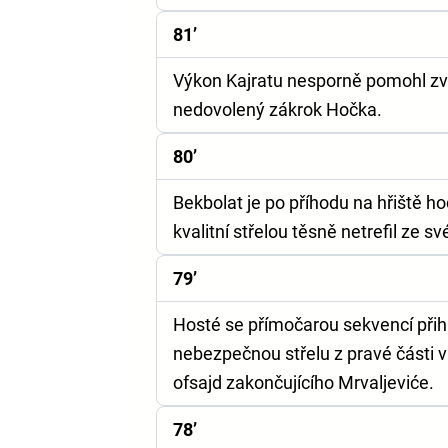
81’
Výkon Kajratu nesporně pomohl zve
nedovolený zákrok Hočka.
80’
Bekbolat je po příhodu na hřiště ho
kvalitní střelou těsně netrefil ze s
79’
Hosté se přímočarou sekvencí přih
nebezpečnou střelu z pravé části 
ofsajd zakončujícího Mrvaljeviće.
78’