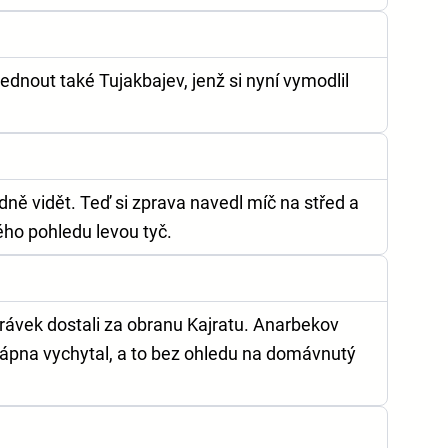
dnout také Tujakbajev, jenž si nyní vymodlil
dně vidět. Teď si zprava navedl míč na střed a
vého pohledu levou tyč.
rávek dostali za obranu Kajratu. Anarbekov
vápna vychytal, a to bez ohledu na domávnutý