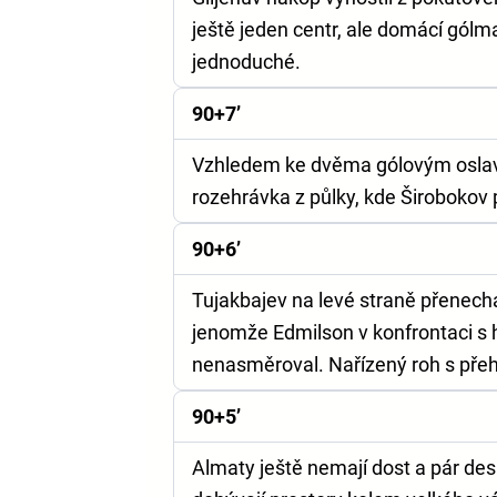
ještě jeden centr, ale domácí gólma
jednoduché.
90+7’
Vzhledem ke dvěma gólovým oslavá
rozehrávka z půlky, kde Širobokov 
90+6’
Tujakbajev na levé straně přenechal
jenomže Edmilson v konfrontaci s 
nenasměroval. Nařízený roh s přeh
90+5’
Almaty ještě nemají dost a pár de