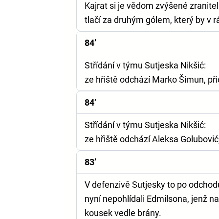
Kajrat si je vědom zvýšené zranitel
tlačí za druhým gólem, který by v 
84’
Střídání v týmu Sutjeska Nikšić:
ze hřiště odchází Marko Šimun, při
84’
Střídání v týmu Sutjeska Nikšić:
ze hřiště odchází Aleksa Golubović,
83’
V defenzivě Sutjesky to po odchodu
nyní nepohlídali Edmilsona, jenž n
kousek vedle brány.