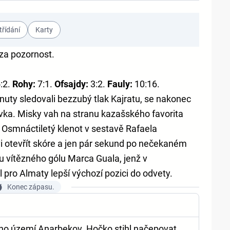
třídání
Karty
 za pozornost.
:2.
Rohy:
7:1.
Ofsajdy:
3:2.
Fauly:
10:16.
uty sledovali bezzubý tlak Kajratu, se nakonec
ivka. Misky vah na stranu kazašského favorita
. Osmnáctiletý klenot v sestavě Rafaela
i otevřít skóre a jen pár sekund po nečekaném
 u vítězného gólu Marca Guala, jenž v
pro Almaty lepší výchozí pozici do odvety.
Konec zápasu.
ého území Anarbekov. Hočko stihl načepovat