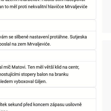
n to měl proti nekvalitní hlavičce Mrvaljeviće
m se slíbené nastavení protáhne. Sutjeska
poslal na zem Mrvaljeviće.
 míč Matovi. Ten měl větší klid na centr,
hostujícími stopery balon na branku
ledem vyboxoval Giljen.
sítek sekund před koncem zápasu usilovně