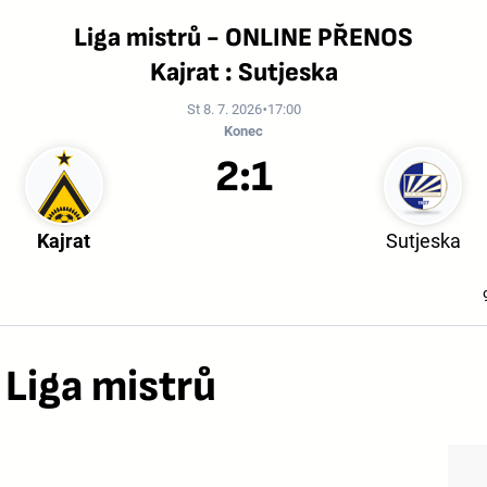
Liga mistrů - ONLINE PŘENOS
Kajrat : Sutjeska
St 8. 7. 2026
17:00
Konec
2:1
Kajrat
Sutjeska
 Liga mistrů