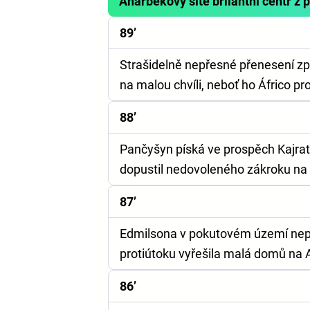
Anarbekovy sítě brilantní centr z
89’
Strašidelně nepřesné přenesení zpr
na malou chvíli, neboť ho Áfrico pro
88’
Pančyšyn píská ve prospěch Kajrat
dopustil nedovoleného zákroku na 
87’
Edmilsona v pokutovém území nepo
protiútoku vyřešila malá domů na
86’