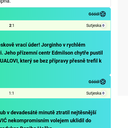
ápna.
Góóól
2
:
1
Sutjeska
skově vrací úder! Jorginho v rychlém
i. Jeho přízemní centr Edmilson chytře pustil
ALOVI, který se bez přípravy přesně trefil k
Góóól
1
:
1
Sutjeska
ub v devadesáté minutě ztratil nejtěsnější
IĆ nekompromisním volejem uklidil do