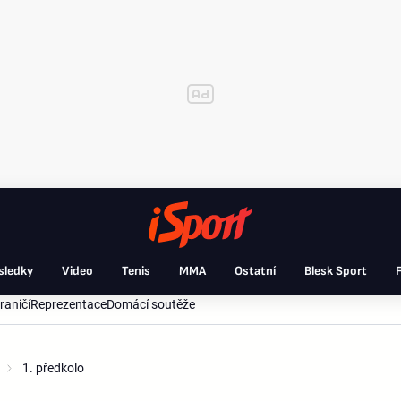
sledky
Video
Tenis
MMA
Ostatní
Blesk Sport
F
raničí
Reprezentace
Domácí soutěže
1. předkolo