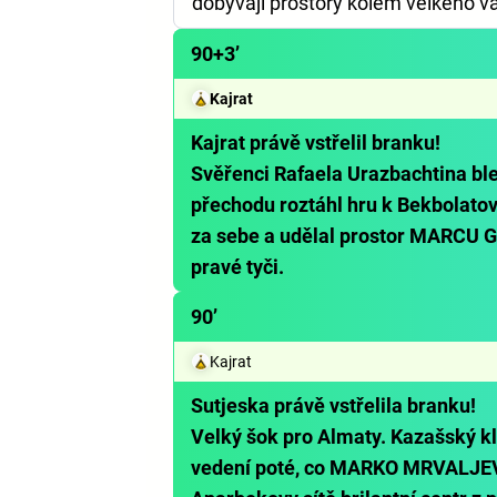
dobývají prostory kolem velkého v
90+3’
Kajrat
Kajrat právě vstřelil branku!
Svěřenci Rafaela Urazbachtina ble
přechodu roztáhl hru k Bekbolatov
za sebe a udělal prostor MARCU GU
pravé tyči.
90’
Kajrat
Sutjeska právě vstřelila branku!
Velký šok pro Almaty. Kazašský kl
vedení poté, co MARKO MRVALJEV