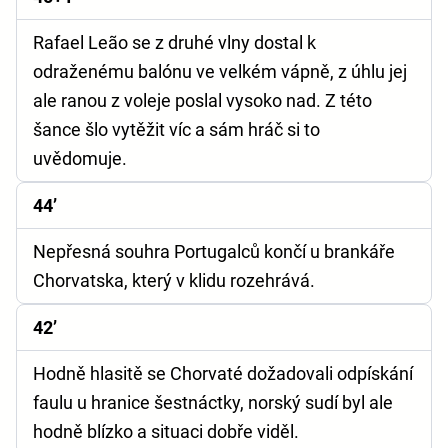
Rafael Leão se z druhé vlny dostal k
odraženému balónu ve velkém vápně, z úhlu jej
ale ranou z voleje poslal vysoko nad. Z této
šance šlo vytěžit víc a sám hráč si to
uvědomuje.
44’
Nepřesná souhra Portugalců končí u brankáře
Chorvatska, který v klidu rozehrává.
42’
Hodně hlasitě se Chorvaté dožadovali odpískání
faulu u hranice šestnáctky, norský sudí byl ale
hodně blízko a situaci dobře viděl.