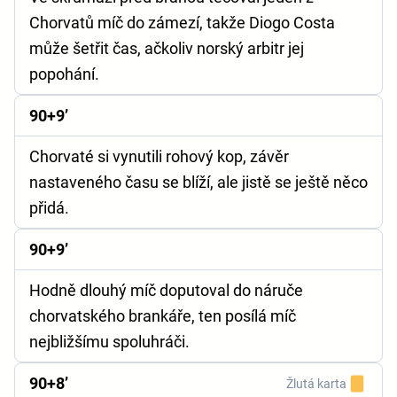
Chorvatů míč do zámezí, takže Diogo Costa
může šetřit čas, ačkoliv norský arbitr jej
popohání.
90+9’
Chorvaté si vynutili rohový kop, závěr
nastaveného času se blíží, ale jistě se ještě něco
přidá.
90+9’
Hodně dlouhý míč doputoval do náruče
chorvatského brankáře, ten posílá míč
nejbližšímu spoluhráči.
90+8’
Žlutá karta