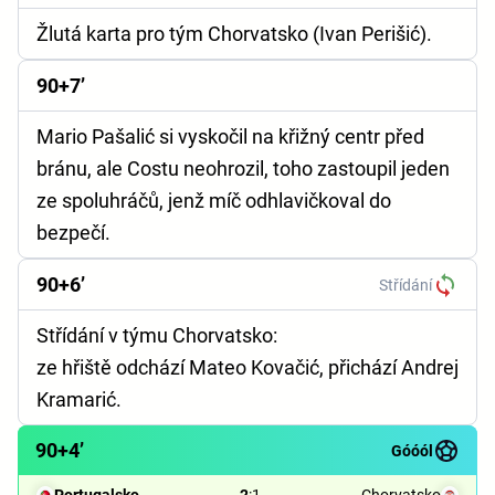
Žlutá karta pro tým Chorvatsko (Ivan Perišić).
90+7’
Mario Pašalić si vyskočil na křižný centr před
bránu, ale Costu neohrozil, toho zastoupil jeden
ze spoluhráčů, jenž míč odhlavičkoval do
bezpečí.
90+6’
Střídání
Střídání v týmu Chorvatsko:
ze hřiště odchází Mateo Kovačić, přichází Andrej
Kramarić.
90+4’
Góóól