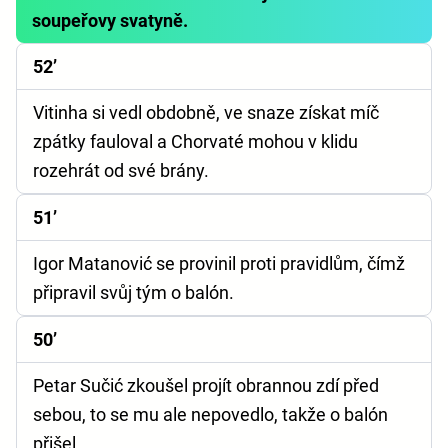
soupeřovy svatyně.
52’
Vitinha si vedl obdobně, ve snaze získat míč
zpátky fauloval a Chorvaté mohou v klidu
rozehrát od své brány.
51’
Igor Matanović se provinil proti pravidlům, čímž
připravil svůj tým o balón.
50’
Petar Sučić zkoušel projít obrannou zdí před
sebou, to se mu ale nepovedlo, takže o balón
přišel.