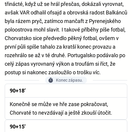
třinácté, když už se hrál přesčas, dokázali vyrovnat,
avšak VAR odhalil ofsajd a obrovská radost Balkánců
byla rázem pryč, zatímco mančaft z Pyrenejského
poloostrova mohl slavit. I takové příběhy píše fotbal,
Chorvatsko sice předvedlo pěkný fotbal, ovšem v
první půli spíše tahalo za kratší konec provazu a
rozehrálo se až v té druhé. Portugalsko podávalo po
celý zápas vyrovnaný výkon a troufám si říct, že
postup si nakonec zasloužilo o trošku víc.
Konec zápasu.
90+18’
Konečně se může ve hře zase pokračovat,
Chorvaté to nevzdávají a ještě zkouší útočit.
90+15’