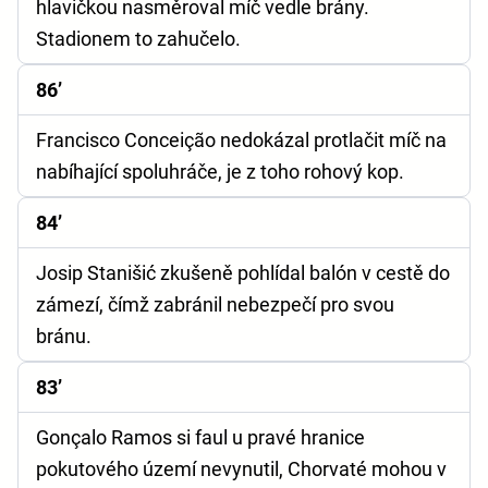
hlavičkou nasměroval míč vedle brány.
Stadionem to zahučelo.
86’
Francisco Conceição nedokázal protlačit míč na
nabíhající spoluhráče, je z toho rohový kop.
84’
Josip Stanišić zkušeně pohlídal balón v cestě do
zámezí, čímž zabránil nebezpečí pro svou
bránu.
83’
Gonçalo Ramos si faul u pravé hranice
pokutového území nevynutil, Chorvaté mohou v