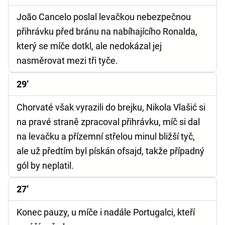
João Cancelo poslal levačkou nebezpečnou
přihrávku před bránu na nabíhajícího Ronalda,
který se míče dotkl, ale nedokázal jej
nasměrovat mezi tři tyče.
29’
Chorvaté však vyrazili do brejku, Nikola Vlašić si
na pravé straně zpracoval přihrávku, míč si dal
na levačku a přízemní střelou minul bližší tyč,
ale už předtím byl pískán ofsajd, takže případný
gól by neplatil.
27’
Konec pauzy, u míče i nadále Portugalci, kteří