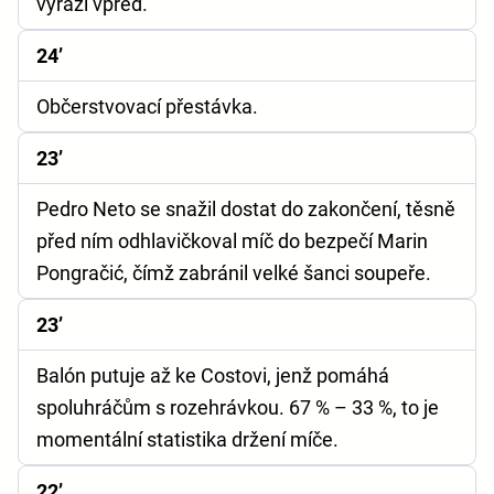
vyráží vpřed.
24’
Občerstvovací přestávka.
23’
Pedro Neto se snažil dostat do zakončení, těsně
před ním odhlavičkoval míč do bezpečí Marin
Pongračić, čímž zabránil velké šanci soupeře.
23’
Balón putuje až ke Costovi, jenž pomáhá
spoluhráčům s rozehrávkou. 67 % – 33 %, to je
momentální statistika držení míče.
22’