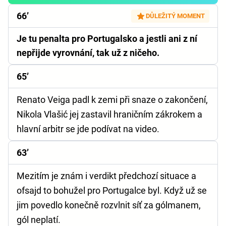
66’
DŮLEŽITÝ MOMENT
Je tu penalta pro Portugalsko a jestli ani z ní
nepřijde vyrovnání, tak už z ničeho.
65’
Renato Veiga padl k zemi při snaze o zakončení,
Nikola Vlašić jej zastavil hraničním zákrokem a
hlavní arbitr se jde podívat na video.
63’
Mezitím je znám i verdikt předchozí situace a
ofsajd to bohužel pro Portugalce byl. Když už se
jim povedlo konečně rozvlnit síť za gólmanem,
gól neplatí.