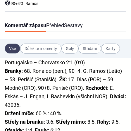
90+4'
G. Ramos
Komentář zápasu
Přehled
Sestavy
Vše
Důležité momenty
Góly
Střídání
Karty
Portugalsko – Chorvatsko 2:1 (0:0)
Branky:
68. Ronaldo (pen.), 90+4. G. Ramos (Leão)
– 53. Perišić (Stanišić).
ŽK:
17. Dias (POR) – 59.
Modrić (CRO), 90+8. Perišić (CRO).
Rozhodčí:
E.
Eskås – J. Engan, I. Bashevkin (všichni NOR).
Diváci:
43036.
Držení míče:
60 % : 40 %.
Střely na branku:
3:6.
Střely mimo:
8:5.
Rohy:
9:5.
Ofsajdy:
1:4.
Fauly:
6:12.