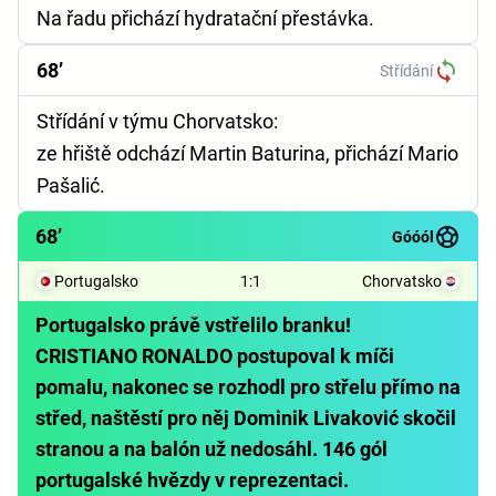
Na řadu přichází hydratační přestávka.
68’
Střídání
Střídání v týmu Chorvatsko:
ze hřiště odchází Martin Baturina, přichází Mario
Pašalić.
68’
Góóól
Portugalsko
1
:
1
Chorvatsko
Portugalsko právě vstřelilo branku!
CRISTIANO RONALDO postupoval k míči
pomalu, nakonec se rozhodl pro střelu přímo na
střed, naštěstí pro něj Dominik Livaković skočil
stranou a na balón už nedosáhl. 146 gól
portugalské hvězdy v reprezentaci.