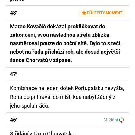
48’
DŮLEŽITÝ MOMENT
Mateo Kovačić dokázal prokličkovat do
zakončení, svou následnou střelu zblízka
nasměroval pouze do boční sítě. Bylo to s tečí,
neboť na řadu přichází roh, ale dosud největší
šance Chorvatů v zápase.
47’
Kombinace na jeden dotek Portugalsku nevyšla,
Ronaldo přihrával do míst, kde nebyl žádný z
jeho spoluhráčů.
46’
Střídání
Střídání v týmu Chorvatsko: