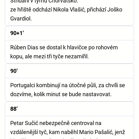
Střídání v týmu Chorvatsko:
ze hřiště odchází Nikola Vlašić, přichází Joško
Gvardiol.
90+1’
Rúben Dias se dostal k hlavičce po rohovém
kopu, ale mezi tři tyče nezamířil.
90’
Portugalci kombinují na útočné půli, za chvíli se
dozvíme, kolik minut se bude nastavovat.
88’
Petar Sučić nebezpečně centroval na
vzdálenější tyč, kam naběhl Mario Pašalić, jenž