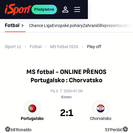
Předplatné
Fotbal
Chance Liga
Evropské poháry
Zahraničí
Reprezentace
Dom
iSport.cz
Fotbal
MS fotbal 2026
Play off
MS fotbal - ONLINE PŘENOS
Portugalsko : Chorvatsko
Pá 3. 7. 2026
01:00
Konec
2:1
Portugalsko
Chorvatsko
68'
Ronaldo
53'
Perišić