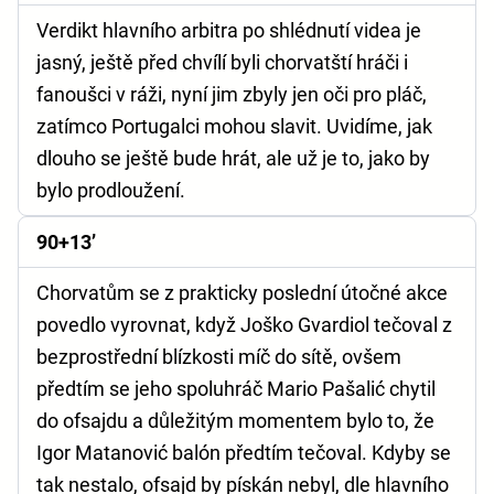
Verdikt hlavního arbitra po shlédnutí videa je
jasný, ještě před chvílí byli chorvatští hráči i
fanoušci v ráži, nyní jim zbyly jen oči pro pláč,
zatímco Portugalci mohou slavit. Uvidíme, jak
dlouho se ještě bude hrát, ale už je to, jako by
bylo prodloužení.
90+13’
Chorvatům se z prakticky poslední útočné akce
povedlo vyrovnat, když Joško Gvardiol tečoval z
bezprostřední blízkosti míč do sítě, ovšem
předtím se jeho spoluhráč Mario Pašalić chytil
do ofsajdu a důležitým momentem bylo to, že
Igor Matanović balón předtím tečoval. Kdyby se
tak nestalo, ofsajd by pískán nebyl, dle hlavního