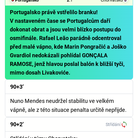
Portugalsko
2
:
1
Chorvatsko
Portugalsko právě vstřelilo branku!
V nastaveném čase se Portugalcům daří
dokonat obrat a jsou velmi blízko postupu do
osmifinále. Rafael Leão parádně odcentroval
před malé vápno, kde Marin Pongračić a Joško
Gvardiol nedokázali pohlídal GONÇALA
RAMOSE, jenž hlavou poslal balón k bližší tyči,
mimo dosah Livakoviće.
90+3’
Nuno Mendes neudržel stabilitu ve velkém
vápně, ale z této situace penalta určitě nepřijde.
90+2’
Střídání