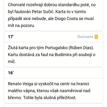
Chorvaté rozehrají dobrou standardku poté, co
byl faulován Petar Sučić. Karta to v tomto
případě sice nebude, ale Diogo Costa se musí
mít na pozoru.
17’
Žlutá karta
Žlutá karta pro tým Portugalsko (Rúben Dias).
Kartu dostává za faul na Budimira při souboji o
míč.
16’
Renato Veiga si vyskočil na centr na hranici
malého vápna, kterou však nasměroval nad
břevno. Tohle byla slušná příležitost.