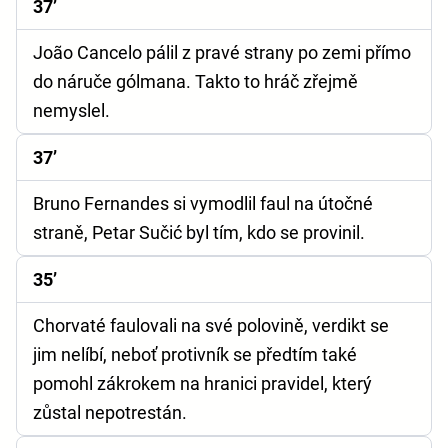
37’
João Cancelo pálil z pravé strany po zemi přímo
do náruče gólmana. Takto to hráč zřejmě
nemyslel.
37’
Bruno Fernandes si vymodlil faul na útočné
straně, Petar Sučić byl tím, kdo se provinil.
35’
Chorvaté faulovali na své polovině, verdikt se
jim nelíbí, neboť protivník se předtím také
pomohl zákrokem na hranici pravidel, který
zůstal nepotrestán.