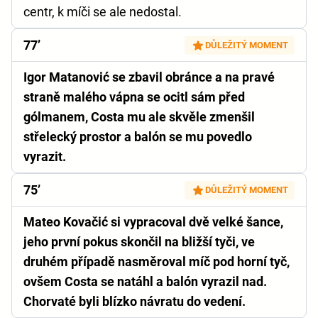
centr, k míči se ale nedostal.
77’
DŮLEŽITÝ MOMENT
Igor Matanović se zbavil obránce a na pravé
straně malého vápna se ocitl sám před
gólmanem, Costa mu ale skvěle zmenšil
střelecký prostor a balón se mu povedlo
vyrazit.
75’
DŮLEŽITÝ MOMENT
Mateo Kovačić si vypracoval dvě velké šance,
jeho první pokus skončil na bližší tyči, ve
druhém případě nasměroval míč pod horní tyč,
ovšem Costa se natáhl a balón vyrazil nad.
Chorvaté byli blízko návratu do vedení.