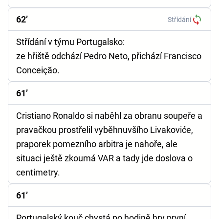
62’
Střídání
Střídání v týmu Portugalsko:
ze hřiště odchází Pedro Neto, přichází Francisco
Conceição.
61’
Cristiano Ronaldo si naběhl za obranu soupeře a
pravačkou prostřelil vyběhnuvšího Livakoviće,
praporek pomezního arbitra je nahoře, ale
situaci ještě zkoumá VAR a tady jde doslova o
centimetry.
61’
Portugalský kouč chystá po hodině hry první