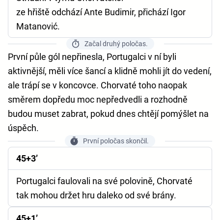
ze hřiště odchází Ante Budimir, přichází Igor
Matanović.
Začal druhý poločas.
První půle gól nepřinesla, Portugalci v ní byli
aktivnější, měli více šancí a klidně mohli jít do vedení,
ale trápí se v koncovce. Chorvaté toho naopak
směrem dopředu moc nepředvedli a rozhodně
budou muset zabrat, pokud dnes chtějí pomýšlet na
úspěch.
První poločas skončil.
45+3’
Portugalci faulovali na své polovině, Chorvaté
tak mohou držet hru daleko od své brány.
45+1’