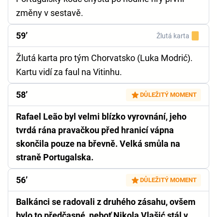
změny v sestavě.
59’
Žlutá karta
Žlutá karta pro tým Chorvatsko (Luka Modrić).
Kartu vidí za faul na Vitinhu.
58’
DŮLEŽITÝ MOMENT
Rafael Leão byl velmi blízko vyrovnání, jeho
tvrdá rána pravačkou před hranicí vápna
skončila pouze na břevně. Velká smůla na
straně Portugalska.
56’
DŮLEŽITÝ MOMENT
Balkánci se radovali z druhého zásahu, ovšem
bylo to předčasné, neboť Nikola Vlašić stál v