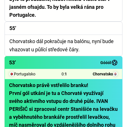
jasném ofsajdu. To by byla velká rána pro
Portugalce.
55’
Chorvatsko dál pokračuje na balónu, nyní bude
vhazovat u půlící středové čáry.
53’
Góóól
Portugalsko
0
:
1
Chorvatsko
Chorvatsko právě vstřelilo branku!
První gól utkání je tu a Chorvaté využívají
svého aktivního vstupu do druhé půle. IVAN
PERIŠIĆ si zpracoval centr Stanišiće na levačku
a vyběhnutého brankáře prostřelil levačkou,
míč nasměroval do vzdálenějšího dolního rohu