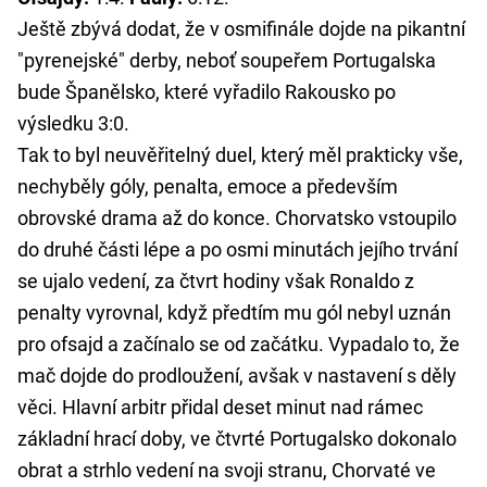
Ještě zbývá dodat, že v osmifinále dojde na pikantní
"pyrenejské" derby, neboť soupeřem Portugalska
bude Španělsko, které vyřadilo Rakousko po
výsledku 3:0.
Tak to byl neuvěřitelný duel, který měl prakticky vše,
nechyběly góly, penalta, emoce a především
obrovské drama až do konce. Chorvatsko vstoupilo
do druhé části lépe a po osmi minutách jejího trvání
se ujalo vedení, za čtvrt hodiny však Ronaldo z
penalty vyrovnal, když předtím mu gól nebyl uznán
pro ofsajd a začínalo se od začátku. Vypadalo to, že
mač dojde do prodloužení, avšak v nastavení s děly
věci. Hlavní arbitr přidal deset minut nad rámec
základní hrací doby, ve čtvrté Portugalsko dokonalo
obrat a strhlo vedení na svoji stranu, Chorvaté ve