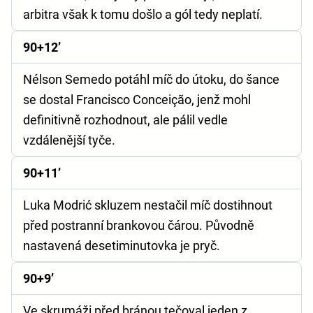
arbitra však k tomu došlo a gól tedy neplatí.
90+12’
Nélson Semedo potáhl míč do útoku, do šance
se dostal Francisco Conceição, jenž mohl
definitivně rozhodnout, ale pálil vedle
vzdálenější tyče.
90+11’
Luka Modrić skluzem nestačil míč dostihnout
před postranní brankovou čárou. Původně
nastavená desetiminutovka je pryč.
90+9’
Ve skrumáži před bránou tečoval jeden z