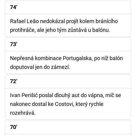
74’
Rafael Leão nedokázal projít kolem bránícího
protihráče, ale jeho tým zůstává u balónu.
73’
Nepřesná kombinace Portugalska, po níž balón
doputoval jen do zámezí.
72’
Ivan Perišić poslal dlouhý aut do vápna, míč se
nakonec dostal ke Costovi, který rychle
rozehrává.
70’