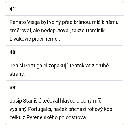
41’
Renato Veiga byl volný před bránou, míč k němu
směřoval, ale nedoputoval, takže Dominik
Livaković práci neměl.
40’
Ten si Portugalci zopakují, tentokrát z druhé
strany.
39’
Josip Stanišić tečoval hlavou dlouhý míč
vyslaný Portugalci, načež přichází rohový kop
celku z Pyrenejského poloostrova.