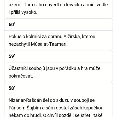
území. Tam si ho navedl na levačku a mířil vedle
i příliš vysoko.
60’
Pokus o kolmici za obranu Alžírska, kterou
nezachytil Músa at-Taamarí.
59’
Účastníci soubojů jsou v pořádku a hra může
pokračovat.
58’
Nizár ar-Rašdán šel do skluzu v souboji se
Fárisem Šájbím a sám dostal zásah kopačkou
někam do hrudi. O chvíli později se střetli také