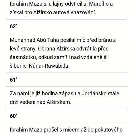
Ibrahim Maza si u lajny odstrčil al-Mardího a
získal pro Alžírsko autové vhazování.
62’
Muhannad Abú Taha posílal míč před bránu z
levé strany. Obrana Alžírska odvrátila před
šestnáctku, odkud zamířil nad vzdálenější
šibenici Núr ar-Rawábida.
61’
Za námi je již hodina zápasu a Jordánsko stále
drží vedení nad Alžírskem.
60’
Ibrahim Maza prošel s míčem až do pokutového