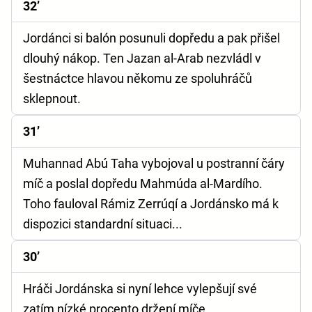
32’
Jordánci si balón posunuli dopředu a pak přišel
dlouhý nákop. Ten Jazan al-Arab nezvládl v
šestnáctce hlavou někomu ze spoluhráčů
sklepnout.
31’
Muhannad Abú Taha vybojoval u postranní čáry
míč a poslal dopředu Mahmúda al-Mardího.
Toho fauloval Rámiz Zerrúqí a Jordánsko má k
dispozici standardní situaci...
30’
Hráči Jordánska si nyní lehce vylepšují své
zatím nízké procento držení míče.