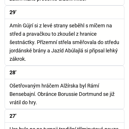
29’
Amín Gújrí si z levé strany seběhl s míčem na
střed a pravačkou to zkoušel z hranice
šestnáctky. Přízemní střela směřovala do středu
jordánské brány a Jazíd Abúlajlá si připsal lehký
zákrok.
28’
Ošetřovaným hráčem Alžírska byl Rámí
Bensebajní. Obránce Borussie Dortmund se již
vrátil do hry.
27’