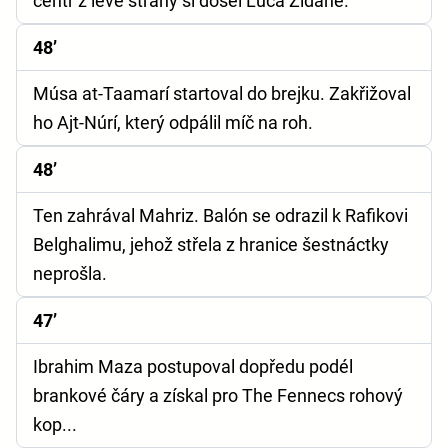
centr z levé strany si došel Luca Zidane.
48’
Músa at-Taamarí startoval do brejku. Zakřižoval
ho Ajt-Núrí, který odpálil míč na roh.
48’
Ten zahrával Mahriz. Balón se odrazil k Rafikovi
Belghalimu, jehož střela z hranice šestnáctky
neprošla.
47’
Ibrahim Maza postupoval dopředu podél
brankové čáry a získal pro The Fennecs rohový
kop...