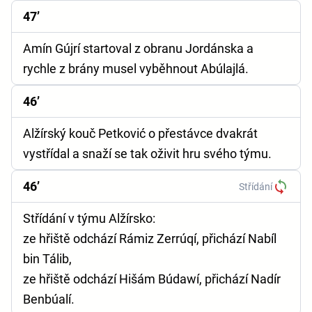
47’
Amín Gújrí startoval z obranu Jordánska a
rychle z brány musel vyběhnout Abúlajlá.
46’
Alžírský kouč Petković o přestávce dvakrát
vystřídal a snaží se tak oživit hru svého týmu.
46’
Střídání
Střídání v týmu Alžírsko:
ze hřiště odchází Rámiz Zerrúqí, přichází Nabíl
bin Tálib,
ze hřiště odchází Hišám Búdawí, přichází Nadír
Benbúalí.