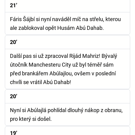
21’
Fáris Šájbí si nyní naváděl míč na střelu, kterou
ale zablokoval opět Husám Abú Dahab.
20’
Další pas si už zpracoval Rijád Mahriz! Bývalý
útočník Manchesteru City už byl téměř sám
před brankářem Abúlajlou, ovšem v poslední
chvíli se vrátil Abú Dahab!
20’
Nyní si Abúlajlá pohlídal dlouhý nákop z obranu,
pro který si došel.
19’