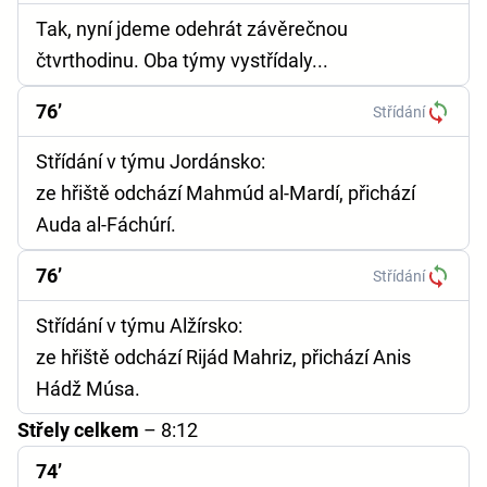
Tak, nyní jdeme odehrát závěrečnou
čtvrthodinu. Oba týmy vystřídaly...
76’
Střídání
Střídání v týmu Jordánsko:
ze hřiště odchází Mahmúd al-Mardí, přichází
Auda al-Fáchúrí.
76’
Střídání
Střídání v týmu Alžírsko:
ze hřiště odchází Rijád Mahriz, přichází Anis
Hádž Músa.
Střely celkem
– 8:12
74’