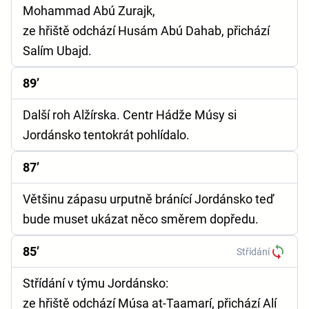
Mohammad Abú Zurajk,
ze hřiště odchází Husám Abú Dahab, přichází
Salím Ubajd.
89’
Další roh Alžírska. Centr Hádže Músy si
Jordánsko tentokrát pohlídalo.
87’
Většinu zápasu urputně bránící Jordánsko teď
bude muset ukázat něco směrem dopředu.
85’
Střídání
Střídání v týmu Jordánsko:
ze hřiště odchází Músa at-Taamarí, přichází Alí