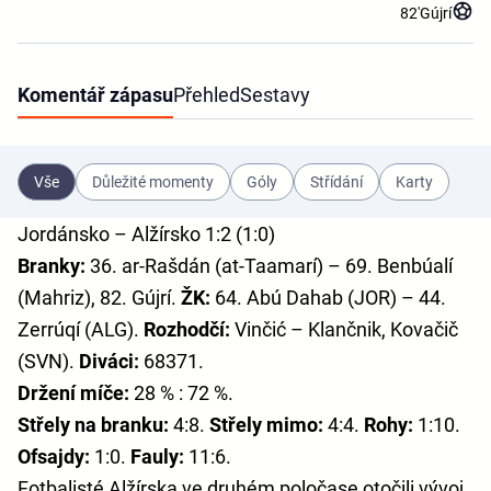
82'
Gújrí
Komentář zápasu
Přehled
Sestavy
Vše
Důležité momenty
Góly
Střídání
Karty
Jordánsko – Alžírsko 1:2 (1:0)
Branky:
36. ar-Rašdán (at-Taamarí) – 69. Benbúalí
(Mahriz), 82. Gújrí.
ŽK:
64. Abú Dahab (JOR) – 44.
Zerrúqí (ALG).
Rozhodčí:
Vinčić – Klančnik, Kovačič
(SVN).
Diváci:
68371.
Držení míče:
28 % : 72 %.
Střely na branku:
4:8.
Střely mimo:
4:4.
Rohy:
1:10.
Ofsajdy:
1:0.
Fauly:
11:6.
Fotbalisté Alžírska ve druhém poločase otočili vývoj