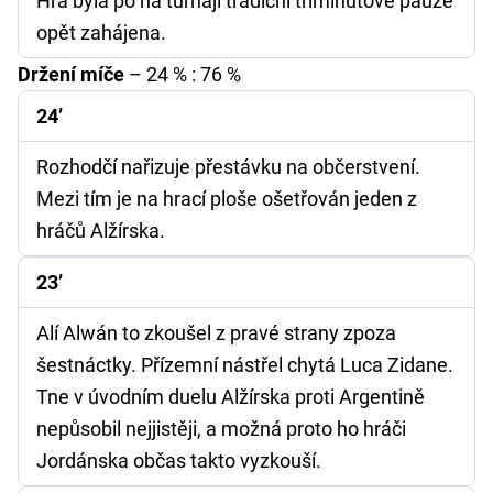
Hra byla po na turnaji tradiční tříminutové pauze
opět zahájena.
Držení míče
– 24 % : 76 %
24’
Rozhodčí nařizuje přestávku na občerstvení.
Mezi tím je na hrací ploše ošetřován jeden z
hráčů Alžírska.
23’
Alí Alwán to zkoušel z pravé strany zpoza
šestnáctky. Přízemní nástřel chytá Luca Zidane.
Tne v úvodním duelu Alžírska proti Argentině
nepůsobil nejjistěji, a možná proto ho hráči
Jordánska občas takto vyzkouší.