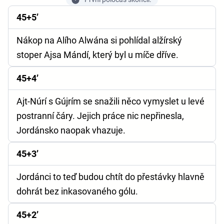
45+5’
Nákop na Alího Alwána si pohlídal alžírský
stoper Ajsa Mándí, který byl u míče dříve.
45+4’
Ajt-Núrí s Gújrím se snažili něco vymyslet u levé
postranní čáry. Jejich práce nic nepřinesla,
Jordánsko naopak vhazuje.
45+3’
Jordánci to teď budou chtít do přestávky hlavně
dohrát bez inkasovaného gólu.
45+2’