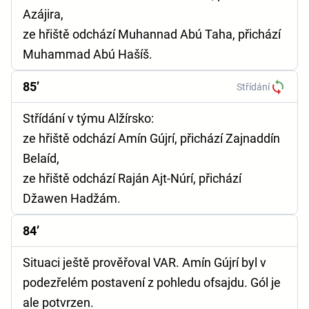
Azájira,
ze hřiště odchází Muhannad Abú Taha, přichází
Muhammad Abú Hašíš.
85’
Střídání
Střídání v týmu Alžírsko:
ze hřiště odchází Amín Gújrí, přichází Zajnaddín
Belaíd,
ze hřiště odchází Raján Ajt-Núrí, přichází
Džawen Hadžám.
84’
Situaci ještě prověřoval VAR. Amín Gújrí byl v
podezřelém postavení z pohledu ofsajdu. Gól je
ale potvrzen.