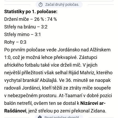
Začal druhý poločas.
Statistiky po 1. poločase:
Držení míče – 26 % : 74 %
Střely na bránu – 3:2
Střely mimo – 3:1
Rohy – 0:3
Po prvním poločase vede Jordánsko nad Alžírskem
1:0, což je možná lehce překvapivé. Zástupci
afrického fotbalu také více drželi míč. V jejich
největší příležitosti však selhal Rijád Mahriz, kterého
vychytal brankář Abúlajlá. Ve 36. minutě se naopak
radovali Jordánci, kteří těžili ze ztráty míče soupeře
v nebezpečném prostoru. At-Taamarí v dobré pozici
balón netrefil, ovšem ten se dostal k
Nizárovi ar-
Rašdánovi
, jenž střelou po zemi překonal Zidana.
První poločas skončil.