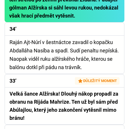
gólman Alžírska si sáhl levou rukou, nedokázal
však hrací předmět vytěsnit.
34’
Raján Ajt-Núrí v šestnáctce zavadil o kopačku
Abdalláha Nasíba a spadl. Sudí penaltu nepíská.
Naopak viděl ruku alžírského hráče, kterou se
balónu dotkl při pádu na trávník.
33’
DŮLEŽITÝ MOMENT
Velká šance Alžírska! Dlouhý nákop propadl za
obranu na Rijáda Mahrize. Ten už byl sám před
Abúlajlou, který jeho zakončení vytěsnil mimo
bránu!