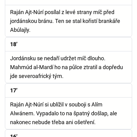
Raján Ajt-Núrí posílal z levé strany míč před
jordánskou bránu. Ten se stal kořistí brankáře
Abúlajly.
18’
Jordánsku se nedaří udržet míč dlouho.
Mahmúd al-Mardí ho na půlce ztratil a dopředu
jde severoafrický tým.
17’
Raján Ajt-Núrí si ublížil v souboji s Alím
Alwánem. Vypadalo to na špatný došlap, ale
nakonec nebude třeba ani ošetření.
16’