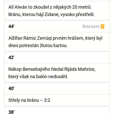
Alí Alwán to zkoušel z nějakých 20 metrů.
Bránu, kterou hájí Zidane, vysoko přestřelil.
44’
Žlutá karta
Alžířan Rámiz Zerrúqí prvním hráčem, který byl
dnes potrestán žlutou kartou.
42’
Nákop Bensebajního hledal Rijáda Mahrize,
který však na balón nedosáhl.
40’
Střely na bránu
– 3:2
38’