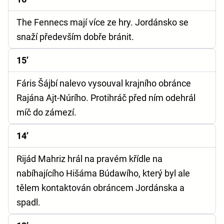
The Fennecs mají více ze hry. Jordánsko se
snaží především dobře bránit.
15’
Fáris Šájbí nalevo vysouval krajního obránce
Rajána Ajt-Núrího. Protihráč před ním odehrál
míč do zámezí.
14’
Rijád Mahriz hrál na pravém křídle na
nabíhajícího Hišáma Búdawího, který byl ale
tělem kontaktován obráncem Jordánska a
spadl.