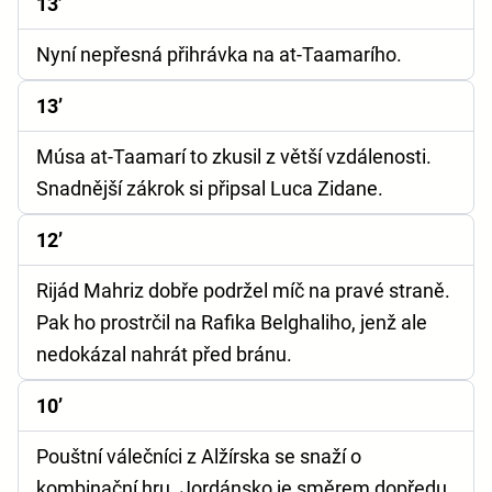
13’
Nyní nepřesná přihrávka na at-Taamarího.
13’
Músa at-Taamarí to zkusil z větší vzdálenosti.
Snadnější zákrok si připsal Luca Zidane.
12’
Rijád Mahriz dobře podržel míč na pravé straně.
Pak ho prostrčil na Rafika Belghaliho, jenž ale
nedokázal nahrát před bránu.
10’
Pouštní válečníci z Alžírska se snaží o
kombinační hru. Jordánsko je směrem dopředu