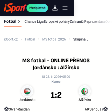
Předplatné
Fotbal
Chance Liga
Evropské poháry
Zahraničí
Reprezentace
Dom
iSport.cz
Fotbal
MS fotbal 2026
Skupina J
MS fotbal - ONLINE PŘENOS
Jordánsko : Alžírsko
Út 23. 6. 2026
05:00
Konec
1:2
Jordánsko
Alžírsko
36'
ar-Rašdán
69'
Benbúalí