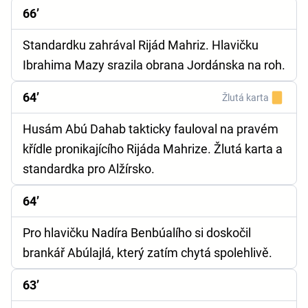
66’
Standardku zahrával Rijád Mahriz. Hlavičku
Ibrahima Mazy srazila obrana Jordánska na roh.
64’
Žlutá karta
Husám Abú Dahab takticky fauloval na pravém
křídle pronikajícího Rijáda Mahrize. Žlutá karta a
standardka pro Alžírsko.
64’
Pro hlavičku Nadíra Benbúalího si doskočil
brankář Abúlajlá, který zatím chytá spolehlivě.
63’