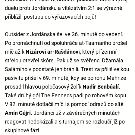
duelu proti Jordánsku a vítězstvím 2:1 se výrazně
přiblížili postupu do vyřazovacích bojů!
Outsider z Jordánska šel ve 36. minutě do vedení.
Po promáchnutí od spoluhráče at-Taamarího prošel
míč až k
Nizárovi ar-Rašdánovi
, který přízemní
střelou otevřel skóre. Pak už se svěřenci Džamála
Salámího v podstatě jen bránili. Trest za příliš velkou
pasivitu přišel v 69. minutě, kdy se po rohu Mahrize
prosadil hlavou poločasový žolík
Nadír Benbúalí
.
Také druhý gól The Fennecs padl po rohovém kopu.
V 82. minutě dotlačil míč i s pomocí odrazů do sítě
Amín Gújrí
. Jordánci už v závěrečných minutách
reagovat nedokázali a s turnajem se rozloučí již po
skupinové fázi.