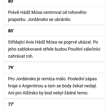
80’
Právě Hádž Músa centroval od rohového
praporku. Jordánsko se ubránilo.
80’
Střídající Anis Hádž Músa se poprvé ukázal. Po
jeho zablokované střele budou Pouštní válečníci
zahrávat roh.
79’
Pro Jordánsko je remíza málo. Poslední zápas
hraje s Argentinou a tam se body čekat nedají.
Ani pro Alžírsko by bod nebyl žádné terno.
77’