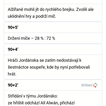
Alžířané mohli jít do rychlého brejku. Zvolili ale
uklidnění hry a podrží míč.
90+5’
Držení míče
– 28 % : 72 %
90+4’
Hráči Jordánska se zatím nedostávají k
šestnáctce soupeře, kde by nyní potřebovali
hrát.
90+2’
Střídání
Střídání v týmu Jordánsko:
ze hřiště odchází Alí Alwán, přichází