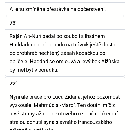
A je tu zmíněná přestávka na občerstvení.
73’
Raján Ajt-Núrí padal po souboji s Ihsánem
Haddádem a při dopadu na trávník ještě dostal
od protihráč nechtěný zásah kopačkou do
obličeje. Haddád se omlouvá a levý bek Alžírska
by měl být v pořádku.
72’
Nyní ale práce pro Lucu Zidana, jehož pozornost
vyzkoušel Mahmúd al-Mardí. Ten dotáhl míč z
levé strany až do pokutového území a přízemní
střelou donutil syna slavného francouzského