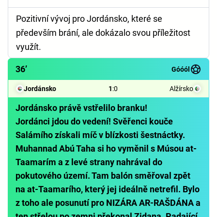
Pozitivní vývoj pro Jordánsko, které se
především brání, ale dokázalo svou příležitost
využít.
36’
Góóól
Jordánsko
1
:
0
Alžírsko
Jordánsko právě vstřelilo branku!
Jordánci jdou do vedení! Svěřenci kouče
Salámího získali míč v blízkosti šestnáctky.
Muhannad Abú Taha si ho vyměnil s Músou at-
Taamarím a z levé strany nahrával do
pokutového území. Tam balón směřoval zpět
na at-Taamarího, který jej ideálně netrefil. Bylo
z toho ale posunutí pro NIZÁRA AR-RAŠDÁNA a
ten střelou po zemni překonal Zidana. Padající