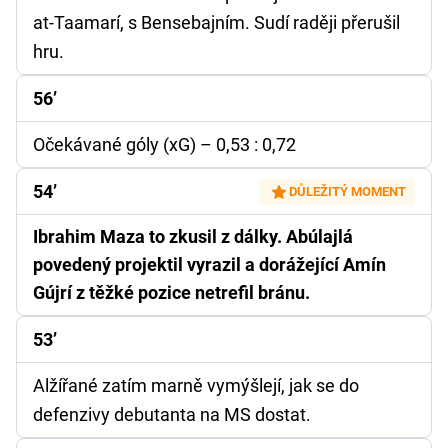
at-Taamarí, s Bensebajním. Sudí raději přerušil
hru.
56’
Očekávané góly (xG)
– 0,53 : 0,72
54’
DŮLEŽITÝ MOMENT
Ibrahim Maza to zkusil z dálky. Abúlajlá
povedený projektil vyrazil a dorážející Amín
Gújrí z těžké pozice netrefil bránu.
53’
Alžířané zatím marně vymýšlejí, jak se do
defenzivy debutanta na MS dostat.