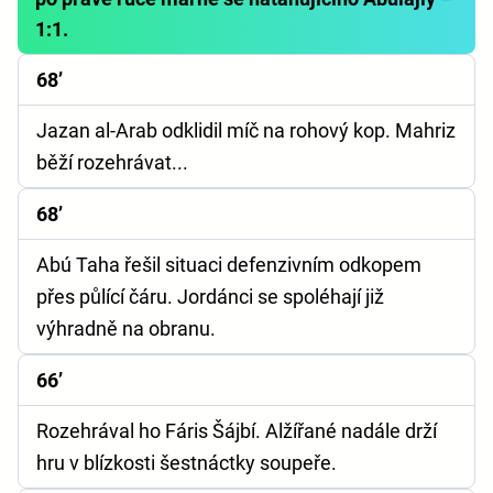
1:1.
68’
Jazan al-Arab odklidil míč na rohový kop. Mahriz
běží rozehrávat...
68’
Abú Taha řešil situaci defenzivním odkopem
přes půlící čáru. Jordánci se spoléhají již
výhradně na obranu.
66’
Rozehrával ho Fáris Šájbí. Alžířané nadále drží
hru v blízkosti šestnáctky soupeře.