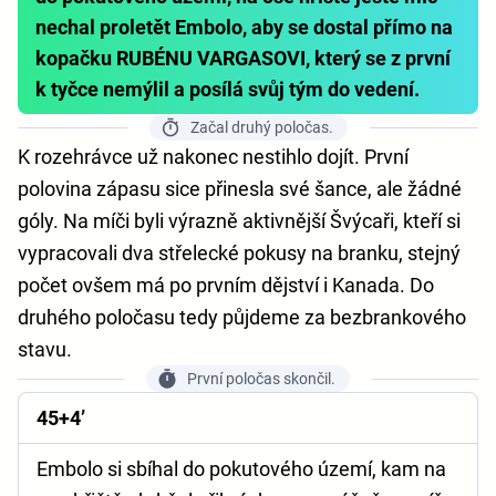
nechal proletět Embolo, aby se dostal přímo na
kopačku RUBÉNU VARGASOVI, který se z první
k tyčce nemýlil a posílá svůj tým do vedení.
Začal druhý poločas.
K rozehrávce už nakonec nestihlo dojít. První
polovina zápasu sice přinesla své šance, ale žádné
góly. Na míči byli výrazně aktivnější Švýcaři, kteří si
vypracovali dva střelecké pokusy na branku, stejný
počet ovšem má po prvním dějství i Kanada. Do
druhého poločasu tedy půjdeme za bezbrankového
stavu.
První poločas skončil.
45+4’
Embolo si sbíhal do pokutového území, kam na