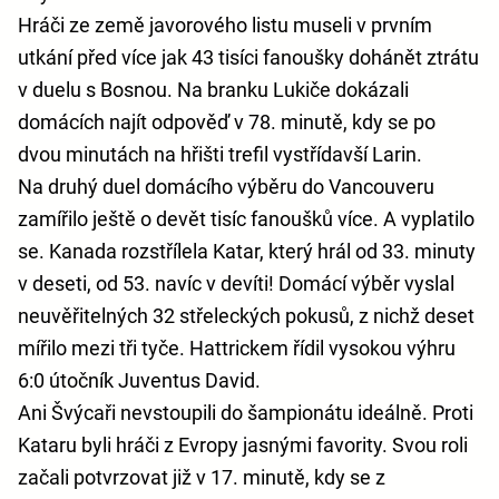
‎Hráči ze země javorového listu museli v prvním
utkání před více jak 43 tisíci fanoušky dohánět ztrátu
v duelu s Bosnou. Na branku Lukiče dokázali
domácích najít odpověď v 78. minutě, kdy se po
dvou minutách na hřišti trefil vystřídavší Larin.
‎Na druhý duel domácího výběru do Vancouveru
zamířilo ještě o devět tisíc fanoušků více. A vyplatilo
se. Kanada rozstřílela Katar, který hrál od 33. minuty
v deseti, od 53. navíc v devíti! Domácí výběr vyslal
neuvěřitelných 32 střeleckých pokusů, z nichž deset
mířilo mezi tři tyče. Hattrickem řídil vysokou výhru
6:0 útočník Juventus David.
‎Ani Švýcaři nevstoupili do šampionátu ideálně. Proti
Kataru byli hráči z Evropy jasnými favority. Svou roli
začali potvrzovat již v 17. minutě, kdy se z