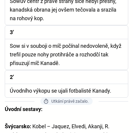
Sowův centr z pravé strany sice nebyl přesný,
kanadská obrana jej ovšem tečovala a srazila
na rohový kop.
3’
Sow si v souboji o míč počínal nedovoleně, když
trefil pouze nohy protihráče a rozhodčí tak
přisuzují míč Kanadě.
2’
Úvodního výkopu se ujali fotbalisté Kanady.
Utkání právě začalo.
Úvodní sestavy:
Švýcarsko:
Kobel – Jaquez, Elvedi, Akanji, R.