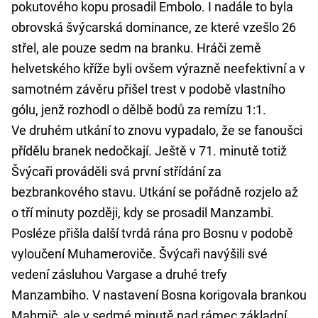
pokutového kopu prosadil Embolo. I nadále to byla
obrovská švýcarská dominance, ze které vzešlo 26
střel, ale pouze sedm na branku. Hráči země
helvetského kříže byli ovšem výrazně neefektivní a v
samotném závěru přišel trest v podobě vlastního
gólu, jenž rozhodl o dělbě bodů za remízu 1:1.
‎Ve druhém utkání to znovu vypadalo, že se fanoušci
přídělu branek nedočkají. Ještě v 71. minutě totiž
Švýcaři prováděli svá první střídání za
bezbrankového stavu. Utkání se pořádně rozjelo až
o tří minuty později, kdy se prosadil Manzambi.
Posléze přišla další tvrdá rána pro Bosnu v podobě
vyloučení Muhameroviče. Švýcaři navýšili své
vedení zásluhou Vargase a druhé trefy
Manzambiho. V nastavení Bosna korigovala brankou
Mahmič, ale v sedmé minutě nad rámec základní