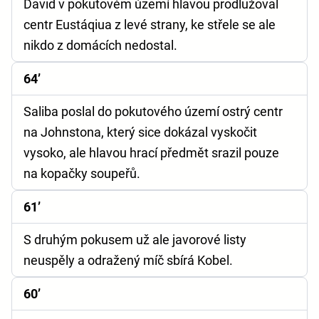
David v pokutovém území hlavou prodlužoval
centr Eustáqiua z levé strany, ke střele se ale
nikdo z domácích nedostal.
64’
Saliba poslal do pokutového území ostrý centr
na Johnstona, který sice dokázal vyskočit
vysoko, ale hlavou hrací předmět srazil pouze
na kopačky soupeřů.
61’
S druhým pokusem už ale javorové listy
neuspěly a odražený míč sbírá Kobel.
60’