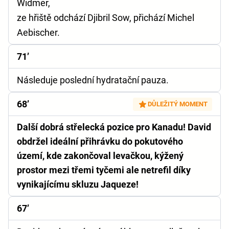
Widmer,
ze hřiště odchází Djibril Sow, přichází Michel
Aebischer.
71’
Následuje poslední hydratační pauza.
68’
DŮLEŽITÝ MOMENT
Další dobrá střelecká pozice pro Kanadu! David
obdržel ideální přihrávku do pokutového
území, kde zakončoval levačkou, kýžený
prostor mezi třemi tyčemi ale netrefil díky
vynikajícímu skluzu Jaqueze!
67’