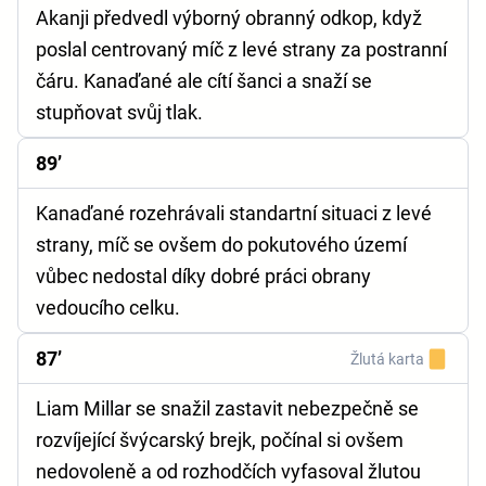
Akanji předvedl výborný obranný odkop, když
poslal centrovaný míč z levé strany za postranní
čáru. Kanaďané ale cítí šanci a snaží se
stupňovat svůj tlak.
89’
Kanaďané rozehrávali standartní situaci z levé
strany, míč se ovšem do pokutového území
vůbec nedostal díky dobré práci obrany
vedoucího celku.
87’
Žlutá karta
Liam Millar se snažil zastavit nebezpečně se
rozvíjející švýcarský brejk, počínal si ovšem
nedovoleně a od rozhodčích vyfasoval žlutou