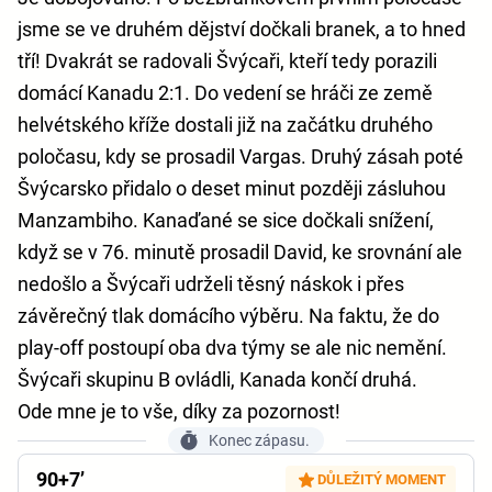
jsme se ve druhém dějství dočkali branek, a to hned
tří! Dvakrát se radovali Švýcaři, kteří tedy porazili
domácí Kanadu 2:1. Do vedení se hráči ze země
helvétského kříže dostali již na začátku druhého
poločasu, kdy se prosadil Vargas. Druhý zásah poté
Švýcarsko přidalo o deset minut později zásluhou
Manzambiho. Kanaďané se sice dočkali snížení,
když se v 76. minutě prosadil David, ke srovnání ale
nedošlo a Švýcaři udrželi těsný náskok i přes
závěrečný tlak domácího výběru. Na faktu, že do
play-off postoupí oba dva týmy se ale nic nemění.
Švýcaři skupinu B ovládli, Kanada končí druhá.
Ode mne je to vše, díky za pozornost!
Konec zápasu.
90+7’
DŮLEŽITÝ MOMENT