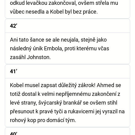
odkud levačkou zakončoval, ovšem střela mu
vůbec nesedla a Kobel byl bez práce.
42’
Ani tato šance se ale neujala, stejně jako
následný únik Embola, proti kterému včas
zasáhl Johnston.
41’
Kobel musel zapsat důležitý zákrok! Ahmed se
totiž dostal k velmi nepříjemnému zakončení z
levé strany, švýcarský brankář se ovšem stihl
přesunout k pravé tyči a rukavicemi jej vyrazil na
rohový kop pro domácí tým.
40’