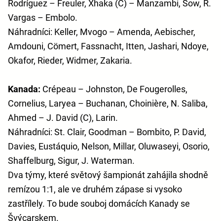
Rodríguez – Freuler, Xhaka (C) – Manzambi, Sow, R.
Vargas – Embolo.
Náhradníci: Keller, Mvogo – Amenda, Aebischer,
Amdouni, Cömert, Fassnacht, Itten, Jashari, Ndoye,
Okafor, Rieder, Widmer, Zakaria.
Kanada:
Crépeau – Johnston, De Fougerolles,
Cornelius, Laryea – Buchanan, Choinière, N. Saliba,
Ahmed – J. David (C), Larin.
Náhradníci: St. Clair, Goodman – Bombito, P. David,
Davies, Eustáquio, Nelson, Millar, Oluwaseyi, Osorio,
Shaffelburg, Sigur, J. Waterman.
‎Dva týmy, které světový šampionát zahájila shodně
remízou 1:1, ale ve druhém zápase si vysoko
zastřílely. To bude souboj domácích Kanady se
Švýcarskem.