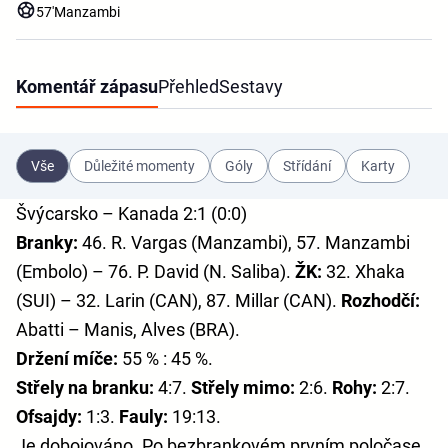
57'
Manzambi
Komentář zápasu
Přehled
Sestavy
Vše
Důležité momenty
Góly
Střídání
Karty
Švýcarsko – Kanada 2:1 (0:0)
Branky:
46. R. Vargas (Manzambi), 57. Manzambi
(Embolo) – 76. P. David (N. Saliba).
ŽK:
32. Xhaka
(SUI) – 32. Larin (CAN), 87. Millar (CAN).
Rozhodčí:
Abatti – Manis, Alves (BRA).
Držení míče:
55 % : 45 %.
Střely na branku:
4:7.
Střely mimo:
2:6.
Rohy:
2:7.
Ofsajdy:
1:3.
Fauly:
19:13.
Je dobojováno. Po bezbrankovém prvním poločase