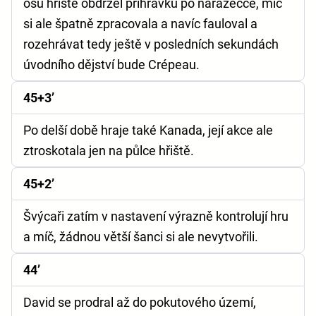
osu hřiště obdržel přihrávku po narážečce, míč
si ale špatně zpracovala a navíc fauloval a
rozehrávat tedy ještě v posledních sekundách
úvodního dějství bude Crépeau.
45+3’
Po delší době hraje také Kanada, její akce ale
ztroskotala jen na půlce hřiště.
45+2’
Švýcaři zatím v nastavení výrazně kontrolují hru
a míč, žádnou větší šanci si ale nevytvořili.
44’
David se prodral až do pokutového území,