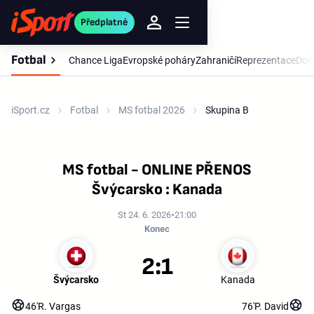
Předplatné
Fotbal
Chance Liga
Evropské poháry
Zahraničí
Reprezentace
Dom
iSport.cz
Fotbal
MS fotbal 2026
Skupina B
MS fotbal - ONLINE PŘENOS
Švýcarsko : Kanada
St 24. 6. 2026
21:00
Konec
2:1
Švýcarsko
Kanada
46'
R. Vargas
76'
P. David