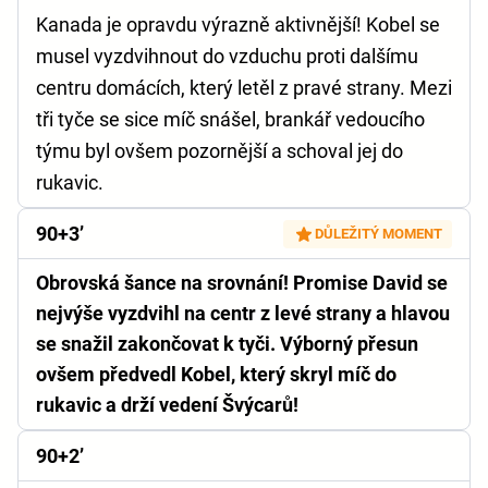
Kanada je opravdu výrazně aktivnější! Kobel se
musel vyzdvihnout do vzduchu proti dalšímu
centru domácích, který letěl z pravé strany. Mezi
tři tyče se sice míč snášel, brankář vedoucího
týmu byl ovšem pozornější a schoval jej do
rukavic.
90+3’
DŮLEŽITÝ MOMENT
Obrovská šance na srovnání! Promise David se
nejvýše vyzdvihl na centr z levé strany a hlavou
se snažil zakončovat k tyči. Výborný přesun
ovšem předvedl Kobel, který skryl míč do
rukavic a drží vedení Švýcarů!
90+2’