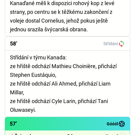
Kanaďané měli k dispozici rohový kop z levé
strany, po centru se k těžkému zakončení z
voleje dostal Cornelius, jehož pokus ještě
jednou srazila švýcarská obrana.
58’
Střídání
Střídání v týmu Kanada:
ze hřiště odchází Mathieu Choinière, přichází
Stephen Eustáquio,
ze hřiště odchází Ali Ahmed, přichází Liam
Millar,
ze hřiště odchází Cyle Larin, přichází Tani
Oluwaseyi.
57’
Góóól