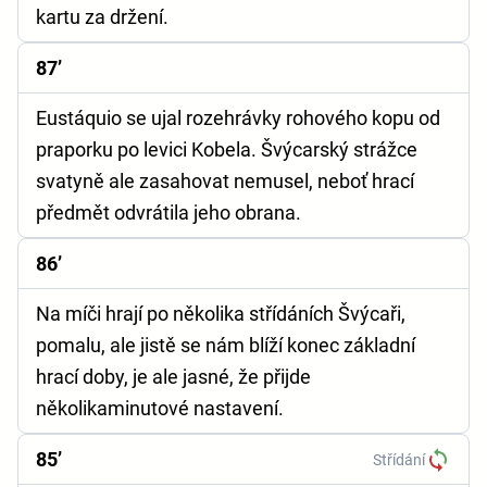
kartu za držení.
87’
Eustáquio se ujal rozehrávky rohového kopu od
praporku po levici Kobela. Švýcarský strážce
svatyně ale zasahovat nemusel, neboť hrací
předmět odvrátila jeho obrana.
86’
Na míči hrají po několika střídáních Švýcaři,
pomalu, ale jistě se nám blíží konec základní
hrací doby, je ale jasné, že přijde
několikaminutové nastavení.
85’
Střídání