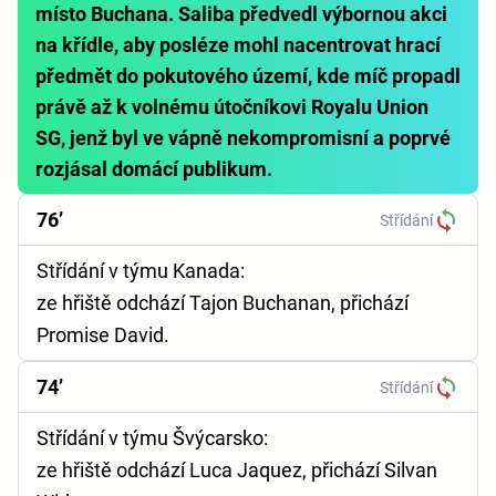
místo Buchana. Saliba předvedl výbornou akci
na křídle, aby posléze mohl nacentrovat hrací
předmět do pokutového území, kde míč propadl
právě až k volnému útočníkovi Royalu Union
SG, jenž byl ve vápně nekompromisní a poprvé
rozjásal domácí publikum.
76’
Střídání
Střídání v týmu Kanada:
ze hřiště odchází Tajon Buchanan, přichází
Promise David.
74’
Střídání
Střídání v týmu Švýcarsko:
ze hřiště odchází Luca Jaquez, přichází Silvan