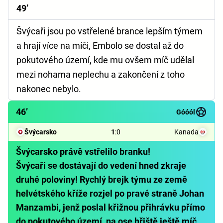
49’
Švýcaři jsou po vstřelené brance lepším týmem
a hrají více na míči, Embolo se dostal až do
pokutového území, kde mu ovšem míč udělal
mezi nohama neplechu a zakončení z toho
nakonec nebylo.
46’
Góóól
Švýcarsko
1
:
0
Kanada
Švýcarsko právě vstřelilo branku!
Švýcaři se dostávají do vedení hned zkraje
druhé poloviny! Rychlý brejk týmu ze země
helvétského kříže rozjel po pravé straně Johan
Manzambi, jenž poslal křižnou přihrávku přímo
do pokutového území, na ose hřiště ještě míč