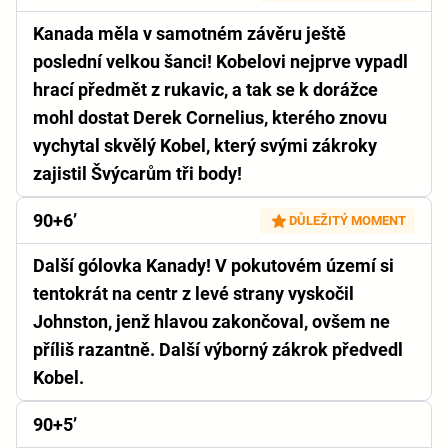
Kanada měla v samotném závěru ještě
poslední velkou šanci! Kobelovi nejprve vypadl
hrací předmět z rukavic, a tak se k dorážce
mohl dostat Derek Cornelius, kterého znovu
vychytal skvělý Kobel, který svými zákroky
zajistil Švýcarům tři body!
90+6’
DŮLEŽITÝ MOMENT
Další gólovka Kanady! V pokutovém území si
tentokrát na centr z levé strany vyskočil
Johnston, jenž hlavou zakončoval, ovšem ne
příliš razantně. Další výborný zákrok předvedl
Kobel.
90+5’