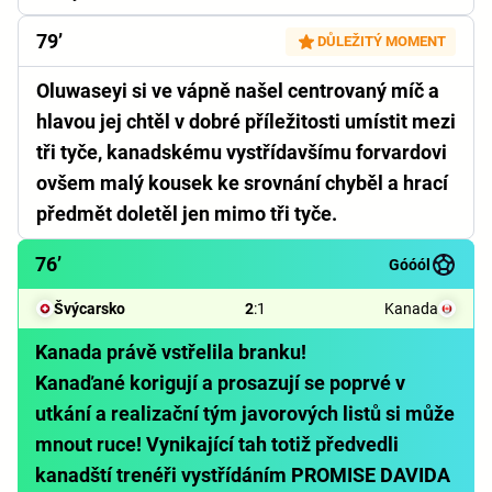
79’
DŮLEŽITÝ MOMENT
Oluwaseyi si ve vápně našel centrovaný míč a
hlavou jej chtěl v dobré příležitosti umístit mezi
tři tyče, kanadskému vystřídavšímu forvardovi
ovšem malý kousek ke srovnání chyběl a hrací
předmět doletěl jen mimo tři tyče.
76’
Góóól
Švýcarsko
2
:
1
Kanada
Kanada právě vstřelila branku!
Kanaďané korigují a prosazují se poprvé v
utkání a realizační tým javorových listů si může
mnout ruce! Vynikající tah totiž předvedli
kanadští trenéři vystřídáním PROMISE DAVIDA