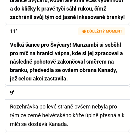
brance Švýcarů, Kobel ale stihl včas vyběhnout
a do kličky k pravé tyči sáhl rukou, čímž
zachránil svůj tým od jasné inkasované branky!
11’
DŮLEŽITÝ MOMENT
Velká šance pro Švýcary! Manzambi si seběhl
pro míč na hranici vápna, kde si jej zpracoval a
následně pohotově zakončoval směrem na
branku, předvedla se ovšem obrana Kanady,
jež celou akci zastavila.
9’
Rozehrávka po levé straně ovšem nebyla pro
tým ze země helvétského kříže úplně přesná a k
míči se dostává Kanada.