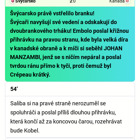
Švýcarsko
2
:
0
Kanada
Švýcarsko právě vstřelilo branku!
Švýcaři navyšují své vedení a odskakují do
dvoubrankového trháku! Embolo poslal křižnou
přihrávku na pravou stranu, kde byla velká díra
v kanadské obraně a k míči si seběhl JOHAN
MANZAMBI, jenž se s ničím nepáral a poslal
tvrdou ránu přímo k tyči, proti čemuž byl
Crépeau krátký.
54’
Saliba si na pravé straně nerozuměl se
spoluhráči a poslal příliš dlouhou přihrávku,
která končí až za koncovou čarou, rozehrávat
bude Kobel.